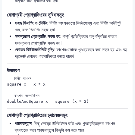
মাধ্যমে ডাটা ম্যানেজ করা হয়।
যোগাশ্রয়ী প্রোগ্রামিংয়ের সুবিধাসমূহ
সহজ ডিবাগিং ও টেস্টিং
: নির্দিষ্ট ফাংশনগুলো নির্ভরযোগ্য এবং নির্দিষ্ট আউটপুট
দেয়, ফলে ডিবাগিং সহজ হয়।
সমান্তরাল প্রোগ্রামিং সহজ হয়
: পার্শ্ব প্রতিক্রিয়ার অনুপস্থিতির কারণে
সমান্তরাল প্রোগ্রামিং সহজ হয়।
কোডের রিইউজেবিলিটি বৃদ্ধি
: ফাংশনগুলোকে পুনঃব্যবহার করা সহজ হয় এবং বড়
প্রজেক্টে কোডের ধারাবাহিকতা বজায় থাকে।
উদাহরণ
-- নির্দিষ্ট ফাংশন

square x = x * x

-- ফাংশন কম্পোজিশন

doubleAndSquare x = square (x * 2)
যোগাশ্রয়ী প্রোগ্রামিংয়ের চ্যালেঞ্জসমূহ
পারফরম্যান্স
: কিছু ক্ষেত্রে ইমিউটেবল ডাটা এবং পুনরাবৃত্তিমূলক ফাংশন
ব্যবহারের ফলে পারফরম্যান্স কিছুটা কম হতে পারে।