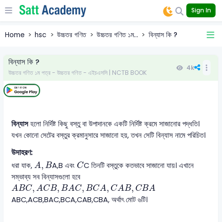
Sign In
Home
hsc
উচ্চতর গণিত
উচ্চতর গণিত ১ম...
বিন্যাস কি ?
বিন্যাস কি ?
4k
উচ্চতর গণিত ১ম পত্র - উচ্চতর গণিত - এইচএসসি | NCTB BOOK
বিন্যাস
হলো নির্দিষ্ট কিছু বস্তু বা উপাদানকে একটি নির্দিষ্ট ক্রমে সাজানোর পদ্ধতি।
যখন কোনো সেটের বস্তুর ক্রমানুসারে সাজানো হয়, তখন সেটি বিন্যাস নামে পরিচিত।
উদাহরণ:
A, B
C
,
ধরা যাক,
A
,
B
এবং
C
তিনটি বস্তুকে কতভাবে সাজানো যায়। এখানে
A
B
C
সম্ভাব্য সব বিন্যাসগুলো হবে
ABC, ACB, BAC, BCA, CAB, CBA
,
,
,
,
,
A
B
C
A
C
B
B
A
C
B
C
A
C
A
B
C
B
A
ABC
,
ACB
,
BAC
,
BCA
,
CAB
,
CBA
, অর্থাৎ মোট ৬টি।