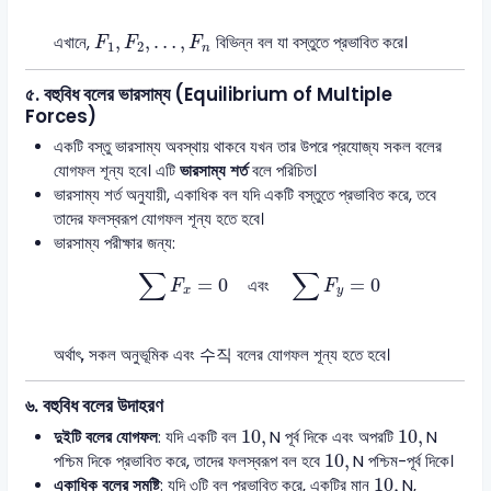
F
1
,
F
2
,
…
,
F
n
,
,
…
,
এখানে,
বিভিন্ন বল যা বস্তুতে প্রভাবিত করে।
F
F
F
1
2
n
৫.
বহুবিধ বলের ভারসাম্য (Equilibrium of Multiple
Forces)
একটি বস্তু ভারসাম্য অবস্থায় থাকবে যখন তার উপরে প্রযোজ্য সকল বলের
যোগফল শূন্য হবে। এটি
ভারসাম্য শর্ত
বলে পরিচিত।
ভারসাম্য শর্ত অনুযায়ী, একাধিক বল যদি একটি বস্তুতে প্রভাবিত করে, তবে
তাদের ফলস্বরূপ যোগফল শূন্য হতে হবে।
ভারসাম্য পরীক্ষার জন্য:
∑
F
x
=
0
এবং
∑
F
y
=
0
∑
∑
=
0
=
0
এবং
F
F
x
y
অর্থাৎ, সকল অনুভূমিক এবং 수직 বলের যোগফল শূন্য হতে হবে।
৬.
বহুবিধ বলের উদাহরণ
10
,
N
10
,
N
10
,
10
,
দুইটি বলের যোগফল
: যদি একটি বল
N
পূর্ব দিকে এবং অপরটি
N
10
,
N
10
,
পশ্চিম দিকে প্রভাবিত করে, তাদের ফলস্বরূপ বল হবে
N
পশ্চিম-পূর্ব দিকে।
10
,
N
10
,
একাধিক বলের সমষ্টি
: যদি ৩টি বল প্রভাবিত করে, একটির মান
N
,