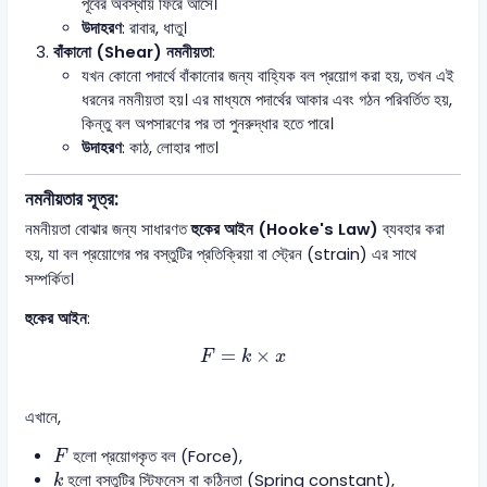
পূর্বের অবস্থায় ফিরে আসে।
উদাহরণ
: রাবার, ধাতু।
বাঁকানো (Shear) নমনীয়তা
:
যখন কোনো পদার্থে বাঁকানোর জন্য বাহ্যিক বল প্রয়োগ করা হয়, তখন এই
ধরনের নমনীয়তা হয়। এর মাধ্যমে পদার্থের আকার এবং গঠন পরিবর্তিত হয়,
কিন্তু বল অপসারণের পর তা পুনরুদ্ধার হতে পারে।
উদাহরণ
: কাঠ, লোহার পাত।
নমনীয়তার সূত্র:
নমনীয়তা বোঝার জন্য সাধারণত
হুকের আইন (Hooke's Law)
ব্যবহার করা
হয়, যা বল প্রয়োগের পর বস্তুটির প্রতিক্রিয়া বা স্ট্রেন (strain) এর সাথে
সম্পর্কিত।
হুকের আইন
:
F
=
k
×
x
=
×
F
k
x
এখানে,
F
হলো প্রয়োগকৃত বল (Force),
F
k
হলো বস্তুটির স্টিফনেস বা কঠিনতা (Spring constant),
k