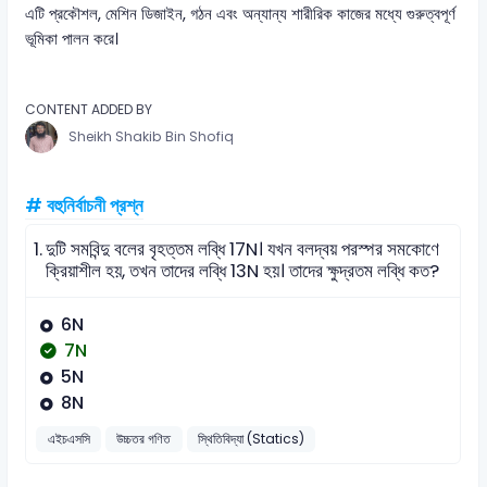
এটি প্রকৌশল, মেশিন ডিজাইন, গঠন এবং অন্যান্য শারীরিক কাজের মধ্যে গুরুত্বপূর্ণ
ভূমিকা পালন করে।
CONTENT ADDED BY
Sheikh Shakib Bin Shofiq
# বহুনির্বাচনী প্রশ্ন
1.
দুটি সমবিন্দু বলের বৃহত্তম লব্ধি 17N। যখন বলদ্বয় পরস্পর সমকোণে
ক্রিয়াশীল হয়, তখন তাদের লব্ধি 13N হয়। তাদের ক্ষুদ্রতম লব্ধি কত?
6N
7N
5N
8N
এইচএসসি
উচ্চতর গণিত
স্থিতিবিদ্যা (Statics)