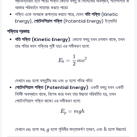
স্থানান্তরিত হতে পারে। শক্তি কোনো বস্তু বা সিস্টেমের অবস্থান, গতিশীলতা বা
আকার পরিবর্তনে সাহায্য করতে পারে।
শক্তি একে অপরকে রূপান্তর করতে পারে, যেমন
গতি শক্তি
(Kinetic
Energy),
পোটেনশিয়াল শক্তি
(Potential Energy) ইত্যাদি।
শক্তির প্রকার:
গতি শক্তি (Kinetic Energy)
: কোনো বস্তু যখন চলমান থাকে, তখন
তার গতির ফলে শক্তির সৃষ্টি হয়। এর সমীকরণ হলো:
E
k
=
1
2
m
v
2
1
2
=
E
m
v
k
2
m
v
যেখানে
হলো বস্তুটির ভর এবং
হলো গতির গতি।
m
v
পোটেনশিয়াল শক্তি (Potential Energy)
: একটি বস্তু যখন একটি
নির্দিষ্ট অবস্থানে থাকে, বিশেষ করে যখন তার উচ্চতা পরিবর্তিত হয়, তখন
পোটেনশিয়াল শক্তি থাকে। এর সমীকরণ হলো:
E
p
=
m
g
h
=
E
m
g
h
p
h
m
g
যেখানে
হলো ভর,
হলো পৃথিবীর মাধ্যাকর্ষণ ত্বরণ, এবং
হলো উচ্চতা।
m
g
h