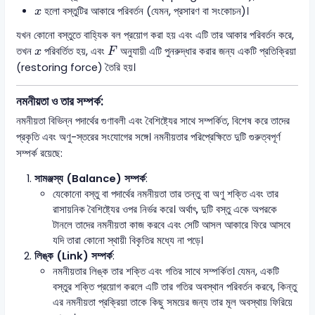
x
হলো বস্তুটির আকারে পরিবর্তন (যেমন, প্রসারণ বা সংকোচন)।
x
যখন কোনো বস্তুতে বাহ্যিক বল প্রয়োগ করা হয় এবং এটি তার আকার পরিবর্তন করে,
F
x
তখন
পরিবর্তিত হয়, এবং
অনুযায়ী এটি পুনরুদ্ধার করার জন্য একটি প্রতিক্রিয়া
x
F
(restoring force) তৈরি হয়।
নমনীয়তা ও তার সম্পর্ক:
নমনীয়তা বিভিন্ন পদার্থের গুণাবলী এবং বৈশিষ্ট্যের সাথে সম্পর্কিত, বিশেষ করে তাদের
প্রকৃতি এবং অণু-স্তরের সংযোগের সঙ্গে। নমনীয়তার পরিপ্রেক্ষিতে দুটি গুরুত্বপূর্ণ
সম্পর্ক রয়েছে:
সামঞ্জস্য (Balance) সম্পর্ক
:
যেকোনো বস্তু বা পদার্থের নমনীয়তা তার তন্তু বা অণু শক্তি এবং তার
রাসায়নিক বৈশিষ্ট্যের ওপর নির্ভর করে। অর্থাৎ, দুটি বস্তু একে অপরকে
টানলে তাদের নমনীয়তা কাজ করবে এবং সেটি আসল আকারে ফিরে আসবে
যদি তারা কোনো স্থায়ী বিকৃতির মধ্যে না পড়ে।
লিঙ্ক (Link) সম্পর্ক
:
নমনীয়তার লিঙ্ক তার শক্তি এবং গতির সাথে সম্পর্কিত। যেমন, একটি
বস্তুর শক্তি প্রয়োগ করলে এটি তার গতির অবস্থান পরিবর্তন করবে, কিন্তু
এর নমনীয়তা প্রক্রিয়া তাকে কিছু সময়ের জন্য তার মূল অবস্থায় ফিরিয়ে