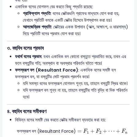
করা হয়।
একাধিক বলের যোগফল বের করতে কিছু পদ্ধতি রয়েছে:
গ্রাফিক্যাল পদ্ধতি
: বলের ভেক্টরগুলি গ্রাফের মাধ্যমে যোগ করা হয়,
যেখানে প্রতিটি বলকে একটি ভেক্টর হিসেবে উপস্থাপন করা হয়।
আলজেব্রিক পদ্ধতি
: ভেক্টরের একক উপাদান (অক্স, অক্ষাংশ, ও ভারসাম্য)
দিয়ে প্রতিটি বলের প্রভাব যোগ করা হয়।
৩.
বহুবিধ বলের প্রভাব
যথার্থ বলের প্রভাব
: যখন একাধিক বল কোনো বস্তুতে প্রভাবিত করে, তখন এর
ফলে বস্তুটির গতি, অবস্থান বা অবস্থার পরিবর্তন ঘটতে পারে।
ফলস্বরূপ বল (Resultant Force)
: একাধিক বলের সমষ্টি হল
ফলস্বরূপ বল, যা বস্তুটির মোট প্রভাব প্রদর্শন করে।
যদি সমস্ত বলের ফলস্বরূপ যোগফল শূন্য হয়, তাহলে বস্তুটি স্থির থাকে।
যদি ফলস্বরূপ বল শূন্য না হয়, তাহলে বস্তুটির গতি বৃদ্ধি বা দিক পরিবর্তন
হবে।
৪.
বহুবিধ বলের সমীকরণ
বিভিন্ন বলের সমষ্টি বের করতে ভেক্টর সমীকরণ ব্যবহার করা হয়:
ফলস্বরূপ বল (Resultant Force)
=
F
1
+
F
2
+
⋯
+
F
n
=
+
+
⋯
+
ফলস্বরূপ বল (Resultant Force)
F
F
F
1
2
n