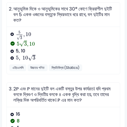
2.
আনুভূমিক দিকে ও আনুভূমিকের সাথে 30° কোণে ক্রিয়াশীল দুইটি
বল 5 একক ওজনের বস্তুকে স্থিরভাবে ধরে রাখে, বল দুইটির মান
কত?
5
3
,
10
5
,
10
√
3
5
3
,
10
√
5
3
,
10
5, 10
5
,
10
3
√
5
,
10
3
এইচএসসি
উচ্চতর গণিত
স্থিতিবিদ্যা (Statics)
3.
2P এবং P মানের দুইটি বল একটি বস্তুর উপর কার্যরত। যদি প্রথম
বলকে দ্বিগুণ ও দ্বিতীয় বলকে ৪ একক বৃদ্ধি করা হয়, তবে তাদের
লব্ধির দিক অপরিবর্তিত থাকে। P এর মান কত?
16
8