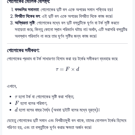
গোলোকের মৌলিক বৈশিষ্ট্য:
বলগুলির সমানতা
: গোলোকের দুটি বল একে অপরের সমান শক্তির হয়।
বিপরীত দিকের বল
: এই দুটি বল একে অপরের বিপরীত দিকে কাজ করে।
অস্থিরতা সৃষ্টি
: গোলোকের মধ্যে বল দুটি বস্তুটিকে ঘূর্ণন বা টর্ক সৃষ্টি করতে
সহায়তা করে, কিন্তু কোনো স্থান পরিবর্তন ঘটায় না। অর্থাৎ, এটি সরাসরি বস্তুটির
অবস্থান পরিবর্তন না করে তার ঘূর্ণন সৃষ্টির জন্য কাজ করে।
গোলোকের সমীকরণ:
গোলোকের প্রভাব বা টর্ক সাধারণত হিসাব করা হয় টর্কের সমীকরণ ব্যবহার করে:
τ
=
F
×
d
=
×
τ
F
d
এখানে,
τ
হলো টর্ক বা গোলোকের সৃষ্টি করা শক্তি,
τ
F
হলো বলের পরিমাণ,
F
d
হলো বলের বাহুর দৈর্ঘ্য (অথবা দুইটি বলের মধ্যে দূরত্ব)।
d
যেহেতু গোলোকের দুটি সমান এবং বিপরীতমুখী বল থাকে, তাদের যোগফল টর্কের হিসেবে
পরিণত হয়, এবং তা বস্তুটিকে ঘূর্ণন করার ক্ষমতা অর্জন করে।