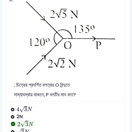
; চিত্রের প্রদর্শিত বলত্রয় O বিন্দুতে
সাম্যাবস্থায় থাকলে, P বলটির মান কত?
4
3
N
√
4
3
N
2N
2
3
N
√
2
3
N
3
N
√
3