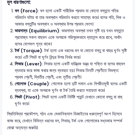
মূল ধারণাগুলো:
বল (Force)
: বল হলো একটি শারীরিক প্রভাব যা কোনো বস্তুতে গতির
পরিবর্তন ঘটায় বা তার অবস্থান পরিবর্তন করতে সাহায্য করে। বলের গতি, দিক ও
আকার বস্তুটির অবস্থান ও অবস্থার উপর প্রভাব ফেলে।
ভারসাম্য (Equilibrium)
: ভারসাম্য অবস্থা তখন সৃষ্টি হয় যখন বস্তুতে
প্রযোজ্য সকল বাহুবল একে অপরকে পরিপূরকভাবে ব্যালেন্স করে রাখে, অর্থাৎ
বলের যোগফল শূন্য থাকে।
টর্ক (Torque)
: টর্ক হলো এক ধরনের বল যা কোনো বস্তু বা বাহুর ঘূর্ণন সৃষ্টি
করে। এটি পিভট বা ঘূর্ণন বিন্দুর উপর নির্ভর করে।
লিভার (Lever)
: লিভার হলো একটি যান্ত্রিক যন্ত্র যা শক্তি বা বলের বাহুবল
ব্যবহার করে কাজ করার জন্য ব্যবহৃত হয়। লিভার তিনটি শ্রেণীতে বিভক্ত:
প্রথম শ্রেণী, দ্বিতীয় শ্রেণী, এবং তৃতীয় শ্রেণী।
গোলোক (Couple)
: গোলোক হলো দুটি সমান এবং বিপরীতমুখী বলের একটি
ব্যবস্থা, যা একে অপরকে ঘূর্ণন বা টর্ক তৈরি করতে সহায়তা করে।
পিভট (Pivot)
: পিভট হলো একটি নির্দিষ্ট পয়েন্ট যেখানে কোনো বস্তু বা বাহু
ঘূর্ণন করে।
স্থিতিবিদ্যা প্রকৌশল, গঠন এবং মেকানিক্যাল ডিজাইনের গুরুত্বপূর্ণ অংশ হিসেবে
কাজ করে, যেখানে বিভিন্ন ধরনের বল, লিভার, টর্ক এবং গোলোকের মধ্যকার সম্পর্ক
বোঝা অত্যন্ত জরুরি।