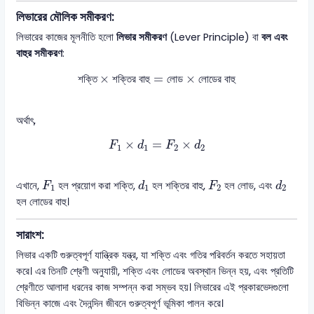
লিভারের মৌলিক সমীকরণ:
লিভারের কাজের মূলনীতি হলো
লিভার সমীকরণ
(Lever Principle) বা
বল এবং
বাহুর সমীকরণ
:
শক্তি
×
শক্তির বাহু
=
লোড
×
লোডের বাহু
×
=
×
শক্তি
শক্তির বাহু
লোড
লোডের বাহু
অর্থাৎ,
F
1
×
d
1
=
F
2
×
d
2
×
=
×
F
d
F
d
1
1
2
2
F
1
d
1
F
2
d
2
এখানে,
হল প্রয়োগ করা শক্তি,
হল শক্তির বাহু,
হল লোড, এবং
F
d
F
d
1
1
2
2
হল লোডের বাহু।
সারাংশ:
লিভার একটি গুরুত্বপূর্ণ যান্ত্রিক যন্ত্র, যা শক্তি এবং গতির পরিবর্তন করতে সহায়তা
করে। এর তিনটি শ্রেণী অনুযায়ী, শক্তি এবং লোডের অবস্থান ভিন্ন হয়, এবং প্রতিটি
শ্রেণীতে আলাদা ধরনের কাজ সম্পন্ন করা সম্ভব হয়। লিভারের এই প্রকারভেদগুলো
বিভিন্ন কাজে এবং দৈনন্দিন জীবনে গুরুত্বপূর্ণ ভূমিকা পালন করে।