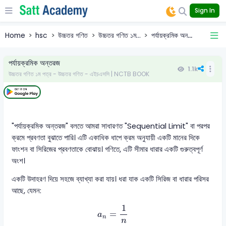
Sign In
Home
hsc
উচ্চতর গণিত
উচ্চতর গণিত ১ম...
পর্যায়ক্রমিক অন...
পর্যায়ক্রমিক অন্তরজ
1.1k
উচ্চতর গণিত ১ম পত্র - উচ্চতর গণিত - এইচএসসি | NCTB BOOK
"পর্যায়ক্রমিক অন্তরজ" বলতে আমরা সাধারণত "Sequential Limit" বা পরপর
ক্রমে প্রবণতা বুঝাতে পারি। এটি একাধিক ধাপে ক্রম অনুযায়ী একটি মানের দিকে
ফাংশন বা সিরিজের প্রবণতাকে বোঝায়। গণিতে, এটি সীমার ধারার একটি গুরুত্বপূর্ণ
অংশ।
একটি উদাহরণ দিয়ে সহজে ব্যাখ্যা করা যায়। ধরা যাক একটি সিরিজ বা ধারার পরিসর
আছে, যেমন:
a
n
=
1
n
1
=
a
n
n