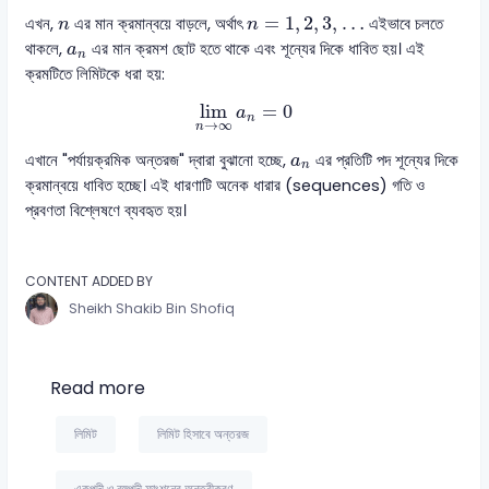
n
=
1
,
2
,
3
,
…
n
=
1
,
2
,
3
,
…
এখন,
এর মান ক্রমান্বয়ে বাড়লে, অর্থাৎ
এইভাবে চলতে
n
n
a
n
থাকলে,
এর মান ক্রমশ ছোট হতে থাকে এবং শূন্যের দিকে ধাবিত হয়। এই
a
n
ক্রমটিতে লিমিটকে ধরা হয়:
lim
n
→
∞
a
n
=
0
lim
=
0
a
n
→
∞
n
a
n
এখানে "পর্যায়ক্রমিক অন্তরজ" দ্বারা বুঝানো হচ্ছে,
এর প্রতিটি পদ শূন্যের দিকে
a
n
ক্রমান্বয়ে ধাবিত হচ্ছে। এই ধারণাটি অনেক ধারার (sequences) গতি ও
প্রবণতা বিশ্লেষণে ব্যবহৃত হয়।
CONTENT ADDED BY
Sheikh Shakib Bin Shofiq
Read more
লিমিট
লিমিট হিসাবে অন্তরজ
একপদী ও বহুপদী ফাংশনের অন্তরীকরণ