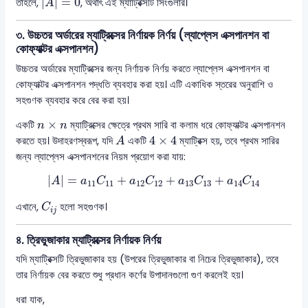
|
|
=
0
তাহলে,
, অর্থাৎ এই ম্যাট্রিক্সটি সিংগুলার।
A
৩. উচ্চতর অর্ডারের ম্যাট্রিক্সের নির্ণায়ক নির্ণয় (ল্যাপ্লেস এক্সপানশন বা
কোফ্যাক্টর এক্সপানশন)
উচ্চতর অর্ডারের ম্যাট্রিক্সের জন্য নির্ণায়ক নির্ণয় করতে ল্যাপ্লেস এক্সপানশন বা
কোফ্যাক্টর এক্সপানশন পদ্ধতি ব্যবহার করা হয়। এটি একাধিক স্তরের অনুরাশি ও
সহগুণক ব্যবহার করে বের করা হয়।
n
×
n
×
একটি
ম্যাট্রিক্সের ক্ষেত্রে প্রথম সারি বা কলাম ধরে কোফ্যাক্টর এক্সপানশন
n
n
A
4
×
4
4
×
4
করতে হয়। উদাহরণস্বরূপ, যদি
একটি
ম্যাট্রিক্স হয়, তবে প্রথম সারির
A
জন্য ল্যাপ্লেস এক্সপানশনের নিয়ম প্রয়োগ করা যায়:
|
A
|
=
a
11
C
11
+
a
12
C
12
+
a
13
C
13
+
a
14
C
14
|
|
=
+
+
+
A
a
C
a
C
a
C
a
C
11
11
12
12
13
13
14
14
C
i
j
এখানে,
হলো সহগুণক।
C
i
j
৪. ত্রিভুজাকার ম্যাট্রিক্সের নির্ণায়ক নির্ণয়
যদি ম্যাট্রিক্সটি ত্রিভুজাকার হয় (উপরের ত্রিভুজাকার বা নিচের ত্রিভুজাকার), তবে
তার নির্ণায়ক বের করতে শুধু প্রধান কর্ণের উপাদানগুলো গুণ করলেই হয়।
ধরা যাক,