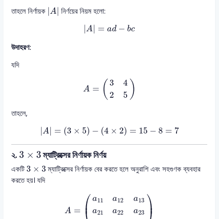
|
A
|
|
|
তাহলে নির্ণায়ক
নির্ণয়ের নিয়ম হলো:
A
|
A
|
=
a
d
−
b
c
|
|
=
−
A
a
d
b
c
উদাহরণ:
যদি
A
=
(
3
4
2
5
)
3
4
(
)
=
A
2
5
তাহলে,
|
A
|
=
(
3
×
5
)
−
(
4
×
2
)
=
15
−
8
=
7
|
|
=
(
3
×
5
)
−
(
4
×
2
)
=
15
−
8
=
7
A
3
×
3
3
×
3
২.
ম্যাট্রিক্সের নির্ণায়ক নির্ণয়
3
×
3
3
×
3
একটি
ম্যাট্রিক্সের নির্ণায়ক বের করতে হলে অনুরাশি এবং সহগুণক ব্যবহার
করতে হয়। যদি
A
=
(
a
11
a
12
a
13
a
21
a
22
a
23
a
31
a
32
a
33
)
⎛
⎞
a
a
a
11
12
13
⎜
⎟
=
A
a
a
a
21
22
23