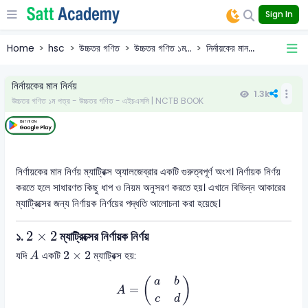
Sign In
Home
hsc
উচ্চতর গণিত
উচ্চতর গণিত ১ম...
নির্নায়কের মান...
নির্নায়কের মান নির্নয়
1.3k
উচ্চতর গণিত ১ম পত্র - উচ্চতর গণিত - এইচএসসি | NCTB BOOK
নির্ণায়কের মান নির্ণয় ম্যাট্রিক্স অ্যালজেব্রার একটি গুরুত্বপূর্ণ অংশ। নির্ণায়ক নির্ণয়
করতে হলে সাধারণত কিছু ধাপ ও নিয়ম অনুসরণ করতে হয়। এখানে বিভিন্ন আকারের
ম্যাট্রিক্সের জন্য নির্ণায়ক নির্ণয়ের পদ্ধতি আলোচনা করা হয়েছে।
2
×
2
2
×
2
১.
ম্যাট্রিক্সের নির্ণায়ক নির্ণয়
A
2
×
2
2
×
2
যদি
একটি
ম্যাট্রিক্স হয়:
A
A
=
(
a
b
c
d
)
(
)
a
b
=
A
c
d