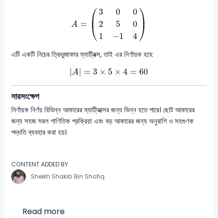
A
=
(
3
0
0
2
5
0
1
−
1
4
)
⎛
⎞
3
0
0
⎜
⎟
=
2
5
0
⎝
⎠
A
1
−
1
4
এটি একটি নিচের ত্রিভুজাকার ম্যাট্রিক্স, তাই এর নির্ণায়ক হবে:
|
A
|
=
3
×
5
×
4
=
60
|
|
=
3
×
5
×
4
=
60
A
সারসংক্ষেপ
নির্ণায়ক নির্ণয় বিভিন্ন আকারের ম্যাট্রিক্সের জন্য ভিন্ন হতে পারে। ছোট আকারের
জন্য সহজ সরল গাণিতিক প্রক্রিয়া এবং বড় আকারের জন্য অনুরাশি ও সহগুণক
পদ্ধতি ব্যবহার করা হয়।
CONTENT ADDED BY
Sheikh Shakib Bin Shofiq
Read more