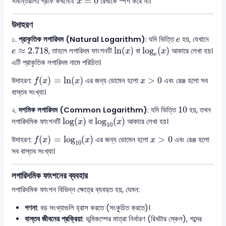
=
0
সমান্তরাল। গ্রাফ কখনোই
রেখাকে স্পর্শ করে না।
x
উদাহরণ
e
১.
প্রাকৃতিক লগারিদম (Natural Logarithm)
: যদি ভিত্তি
হয়, যেখানে
e
ln
(
x
)
log
e
(
x
)
e
≈
2.718
≈
2.718
ln
(
)
log
(
)
, তাহলে লগারিদম ফাংশনটি
বা
আকারে লেখা হয়।
e
x
x
e
এটি প্রাকৃতিক লগারিদম নামে পরিচিত।
f
(
x
)
=
ln
(
x
)
x
>
0
(
)
=
ln
(
)
>
0
উদাহরণ:
এর জন্য ডোমেন হলো
এবং রেঞ্জ হলো সব
f
x
x
x
বাস্তব সংখ্যা।
10
10
২.
দশমিক লগারিদম (Common Logarithm)
: যদি ভিত্তি
হয়, তখন
log
(
x
)
log
10
(
x
)
log
(
)
log
(
)
লগারিদমিক ফাংশনটি
বা
আকারে লেখা হয়।
x
x
10
f
(
x
)
=
log
10
(
x
)
x
>
0
(
)
=
log
(
)
>
0
উদাহরণ:
এর জন্য ডোমেন হলো
এবং রেঞ্জ হলো
f
x
x
x
10
সব বাস্তব সংখ্যা।
লগারিদমিক ফাংশনের ব্যবহার
লগারিদমিক ফাংশন বিভিন্ন ক্ষেত্রে ব্যবহৃত হয়, যেমন:
গণনা
: বড় সংখ্যাগুলি হ্রাস করতে (সংকুচিত করতে)।
বাস্তব জীবনের প্রক্রিয়া
: ভূমিকম্পের মাত্রা নির্ধারণ (রিখটার স্কেল), শব্দের