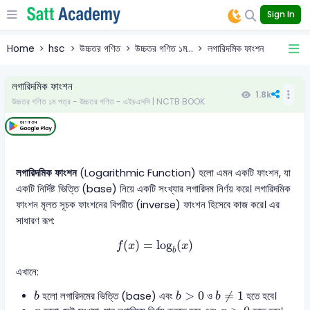
Sign In
Home
hsc
উচ্চতর গণিত
উচ্চতর গণিত ১ম...
লগারিদমিক ফাংশন
লগারিদমিক ফাংশন
1.8k
উচ্চতর গণিত ১ম পত্র - উচ্চতর গণিত - এইচএসসি | NCTB BOOK
লগারিদমিক ফাংশন
(Logarithmic Function) হলো এমন একটি ফাংশন, যা
একটি নির্দিষ্ট ভিত্তি (base) নিয়ে একটি সংখ্যার লগারিদম নির্ণয় করে। লগারিদমিক
ফাংশন মূলত সূচক ফাংশনের বিপরীত (inverse) ফাংশন হিসেবে কাজ করে। এর
সাধারণ রূপ:
f
(
x
)
=
log
b
(
x
)
(
)
=
log
(
)
f
x
x
b
এখানে:
b
≠
1
b
b
>
0
>
0
≠
1
হলো লগারিদমের ভিত্তি (base) এবং
ও
হতে হবে।
b
b
b
x
>
0
x