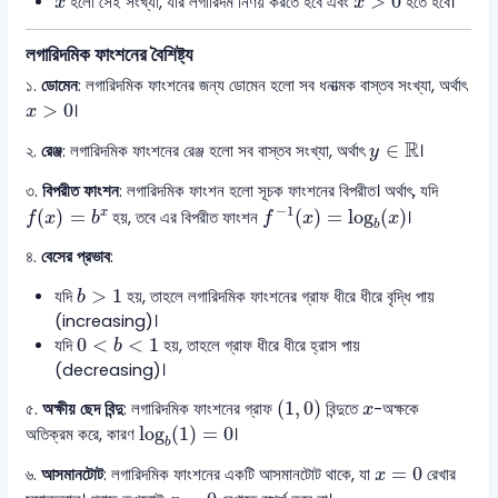
>
0
হলো সেই সংখ্যা, যার লগারিদম নির্ণয় করতে হবে এবং
হতে হবে।
x
x
লগারিদমিক ফাংশনের বৈশিষ্ট্য
১.
ডোমেন
: লগারিদমিক ফাংশনের জন্য ডোমেন হলো সব ধনাত্মক বাস্তব সংখ্যা, অর্থাৎ
x
>
0
>
0
।
x
y
∈
R
R
∈
২.
রেঞ্জ
: লগারিদমিক ফাংশনের রেঞ্জ হলো সব বাস্তব সংখ্যা, অর্থাৎ
।
y
৩.
বিপরীত ফাংশন
: লগারিদমিক ফাংশন হলো সূচক ফাংশনের বিপরীত। অর্থাৎ, যদি
f
−
1
(
x
)
=
log
b
(
x
)
f
(
x
)
=
b
x
−
1
(
)
=
(
)
=
log
(
)
x
হয়, তবে এর বিপরীত ফাংশন
।
f
x
b
f
x
x
b
৪.
বেসের প্রভাব
:
b
>
1
>
1
যদি
হয়, তাহলে লগারিদমিক ফাংশনের গ্রাফ ধীরে ধীরে বৃদ্ধি পায়
b
(increasing)।
0
<
b
<
1
0
<
<
1
যদি
হয়, তাহলে গ্রাফ ধীরে ধীরে হ্রাস পায়
b
(decreasing)।
(
1
,
0
)
x
(
1
,
0
)
৫.
অক্ষীয় ছেদ বিন্দু
: লগারিদমিক ফাংশনের গ্রাফ
বিন্দুতে
-অক্ষকে
x
log
b
(
1
)
=
0
log
(
1
)
=
0
অতিক্রম করে, কারণ
।
b
x
=
0
=
0
৬.
আসমানটোট
: লগারিদমিক ফাংশনের একটি আসমানটোট থাকে, যা
রেখার
x
x
=
0