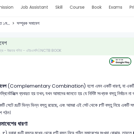
ission
Job Assistant
Skill
Course
Book
Exams
Pr
ত ১ম...
সম্পূরক সমাবেশ
াবেশ
 পত্র - উচ্চতর গণিত - এইচএসসি | NCTB BOOK
াবেশ
(Complementary Combination) হলো এমন একটি ধারণা, যা একটি সেট থে
্বিনেটরিক্সে ব্যবহৃত হয় তখন, যখন আমাদের জানতে হয় যে নির্দিষ্ট সংখ্যক বস্তু নির্বাচন ন
n
r
একটি সেটে
টি ভিন্ন ভিন্ন বস্তু রয়েছে, এবং আমরা এই সেট থেকে
টি বস্তু নিয়ে একটি
n
r
েশ গঠন।
সমাবেশের ধারণা
n
,
r
)
n
r
,
)
দ্বারা
টি বস্তুর মধ্যে থেকে
টি বস্তু নিয়ে গঠিত সমাবেশের সংখ্যা বোঝায়, তাহলে
r
n
r