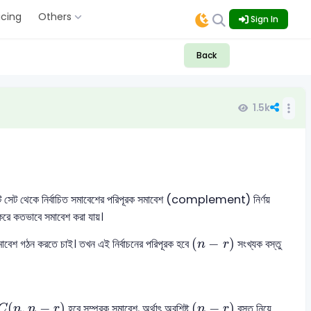
icing
Others
Sign In
Back
1.5k
কে নির্বাচিত সমাবেশের পরিপূরক সমাবেশ (complement) নির্ণয়
া করে কতভাবে সমাবেশ করা যায়।
(
n
−
r
)
(
−
)
 সমাবেশ গঠন করতে চাই। তখন এই নির্বাচনের পরিপূরক হবে
সংখ্যক বস্তু
n
r
C
(
n
,
n
−
r
)
(
n
−
r
)
(
,
−
)
(
−
)
হবে সম্পূরক সমাবেশ, অর্থাৎ অবশিষ্ট
বস্তু নিয়ে
C
n
n
r
n
r