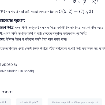
3
!
×
(
5
−
3
)
!
C
(
5
,
2
)
=
C
(
5
,
3
)
(
5
,
2
)
=
(
5
,
3
)
ি উপায় পাওয়া যায়। তাই, আমরা দেখতে পাচ্ছি যে
।
C
C
সমাবেশের প্রয়োগ:
াবেশ নির্ণয়ে
: যখন নির্দিষ্ট সংখ্যক উপাদান না নিয়ে অবশিষ্ট উপাদান দিয়ে সমাবেশ গঠন করতে 
য়
: একটি নির্দিষ্ট সংখ্যক ঘটনা না ঘটার ক্ষেত্রে সম্ভাব্য সমাবেশ সংখ্যা নির্ণয়ে।
যানে
: বিভিন্ন বিকল্প বা পরিপূরক সমষ্টি নিয়ে কাজ করার সময়।
াবেশের মাধ্যমে একটি সেটের ভিন্ন উপায়ে গঠিত সমাবেশের সংখ্যা নির্ণয় করা সহজ হয়, যা ক
T ADDED BY
eikh Shakib Bin Shofiq
 more
যাস কি ?
n! দ্বারা কি বুঝায়?
বিন্যাসের সংখ্যা নির্ণয়ের বিভিন্ন সূত্র ও এর প্রয়োগ