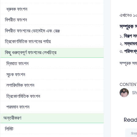
ধ্রুবক ফাংশন
এখানেও ১০ট
বিপরীত ফাংশন
সম্পূরক 
বিপরীত ফাংশনের ডোমেইম এবং রেঞ্জ
১.
বিকল্প সম
ত্রিকোণমিতিক ফাংশনের পর্যায়
২.
সম্ভাবনা
৩.
পরিসংখ্
কিছু গুরুত্বপূর্ণ ফাংশনের লেখচিত্র
সম্পূরক সম
দ্বিঘাত ফাংশন
সূচক ফাংশন
CONTEN
লগারিদমিক ফাংশন
Sh
ত্রিকোণমিতিক ফাংশন
পরমমান ফাংশন
অন্তরীকরণ
Read
লিমিট
বিন্