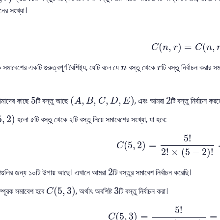
ের সংখ্যা।
C
(
n
,
r
)
=
C
(
n
,
(
,
)
=
(
,
C
n
r
C
n
n
r
 সমাবেশের একটি গুরুত্বপূর্ণ বৈশিষ্ট্য, যেটি বলে যে
বস্তু থেকে
টি বস্তু নির্বাচন করার 
n
r
(
A
,
B
,
C
,
D
,
E
)
5
2
5
(
,
,
,
,
)
2
আমাদের কাছে
টি বস্তু আছে
, এবং আমরা
টি বস্তু নির্বাচন কর
A
B
C
D
E
5
,
2
)
5
,
2
)
হলো ৫টি বস্তু থেকে ২টি বস্তু নিয়ে সমাবেশের সংখ্যা, যা হবে:
C
(
5
,
2
)
=
5
!
2
!
×
(
5
−
2
)
!
5
!
(
5
,
2
)
=
C
2
!
×
(
5
−
2
)
!
2
2
গুলির জন্য ১০টি উপায় আছে। এখানে আমরা
টি বস্তুর সমাবেশ নির্বাচন করেছি।
C
(
5
,
3
)
3
(
5
,
3
)
3
ম্পূরক সমাবেশ হবে
, অর্থাৎ অবশিষ্ট
টি বস্তু নির্বাচন করা।
C
C
(
5
,
3
)
=
5
!
3
!
×
(
5
−
3
)
!
=
5
5
!
(
5
,
3
)
=
=
C