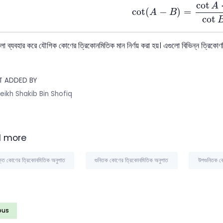
cot
(
A
−
B
)
=
cot
A
⋅
co
cot
A
cot
(
−
)
=
A
B
cot
লো ব্যবহার করে যৌগিক কোণের ত্রিকোনমিতিক মান নির্ণয় করা হয়। এগুলো বিভিন্ন ত্রিকো
T ADDED BY
eikh Shakib Bin Shofiq
 more
ক্ত কোণের ত্রিকোনমিতিক অনুপাত
গুনিতক কোণের ত্রিকোনমিতিক অনুপাত
উপগুনিতক ক
ous