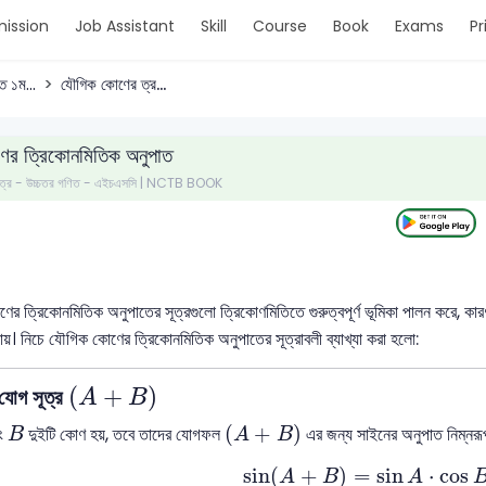
ission
Job Assistant
Skill
Course
Book
Exams
Pr
ত ১ম...
যৌগিক কোণের ত্র...
ের ত্রিকোনমিতিক অনুপাত
 পত্র - উচ্চতর গণিত - এইচএসসি | NCTB BOOK
র ত্রিকোনমিতিক অনুপাতের সূত্রগুলো ত্রিকোণমিতিতে গুরুত্বপূর্ণ ভূমিকা পালন করে, 
া যায়। নিচে যৌগিক কোণের ত্রিকোনমিতিক অনুপাতের সূত্রাবলী ব্যাখ্যা করা হলো:
(
A
+
B
)
(
+
)
যোগ সূত্র
A
B
(
A
+
B
)
B
(
+
)
ং
দুইটি কোণ হয়, তবে তাদের যোগফল
এর জন্য সাইনের অনুপাত নিম্নরূ
B
A
B
sin
(
A
+
B
)
=
sin
A
⋅
cos
B
sin
(
+
)
=
sin
⋅
cos
A
B
A