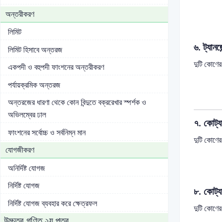
অন্তরীকরণ
লিমিট
৬. ট্যানজ
লিমিট হিসাবে অন্তরজ
দুটি কোণের
একপদী ও বহুপদী ফাংশনের অন্তরীকরণ
পর্যায়ক্রমিক অন্তরজ
অন্তরজের ধারণা থেকে কোন বিন্দুতে বক্ররেখার স্পর্শক ও
অভিলম্বের ঢাল
৭. কোট্য
ফাংশনের সর্বোচ্চ ও সর্বনিম্ন মান
দুটি কোণ
যোগজীকরণ
অনির্দিষ্ট যোগজ
নির্দিষ্ট যোগজ
৮. কোট্য
নির্দিষ্ট যোগজ ব্যবহার করে ক্ষেত্রফল
দুটি কোণের
উচ্চতর গণিত ২য় পত্র