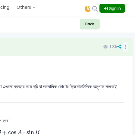
icing
Others
Sign In
Back
1.3k
কারণ এগুলো ব্যবহার করে দুটি বা ততোধিক কোণের ত্রিকোনমিতিক অনুপাত সহজেই
প হবে:
+
cos
A
⋅
sin
B
+
cos
⋅
sin
B
A
B