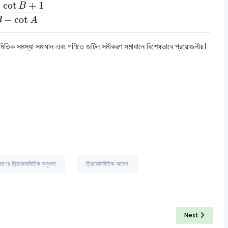
t
B
+
1
cot
B
−
cot
A
⋅
cot
+
1
B
−
cot
B
A
ণমিতিক সমস্যা সমাধান এবং গণিতে জটিল সমীকরণ সমাধানে বিশেষভাবে প্রয়োজনীয়।
োণের ত্রিকোনমিতিক অনুপাত
ত্রিকোনমিতিক অভেদ
Next