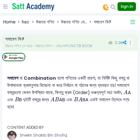
Sign In
Home
hsc
উচ্চতর গণিত
উচ্চতর গণিত ১ম...
সমাবেশ কি?
সমাবেশ কি?
3.2k
উচ্চতর গণিত ১ম পত্র - উচ্চতর গণিত - এইচএসসি | NCTB BOOK
সমাবেশ
বা
Combination
হলো গণিতের একটি ধারণা, যা নির্দিষ্ট কিছু বস্তু বা
উপাদানকে ক্রমানুসার বিবেচনা না করে নির্বাচন বা গঠনের জন্য ব্যবহৃত হয়। সমাবেশে
A
বস্তুগুলো কেবল উপস্থিত থাকে, কিন্তু ক্রম (Order) গুরুত্বপূর্ণ নয়। অর্থাৎ,
A
A
AB
BA
B
এবং
B
দুইটি বস্তুর জন্য
AB
এবং
BA
একই সমাবেশ হিসেবে গণ্য
B
A
B
B
A
হবে।
CONTENT ADDED BY
Sheikh Shakib Bin Shofiq