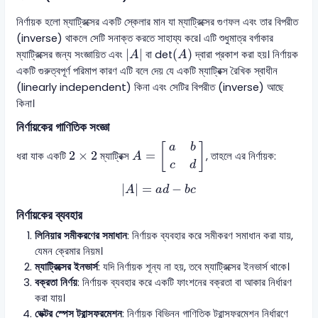
নির্ণায়ক হলো ম্যাট্রিক্সের একটি স্কেলার মান যা ম্যাট্রিক্সের গুণফল এবং তার বিপরীত
(inverse) থাকলে সেটি সনাক্ত করতে সাহায্য করে। এটি শুধুমাত্র বর্গাকার
det
(
A
)
|
A
|
|
|
(
)
ম্যাট্রিক্সের জন্য সংজ্ঞায়িত এবং
বা
det
দ্বারা প্রকাশ করা হয়। নির্ণায়ক
A
A
একটি গুরুত্বপূর্ণ পরিমাপ কারণ এটি বলে দেয় যে একটি ম্যাট্রিক্স রৈখিক স্বাধীন
(linearly independent) কিনা এবং সেটির বিপরীত (inverse) আছে
কিনা।
নির্ণায়কের গাণিতিক সংজ্ঞা
A
=
[
a
b
c
d
]
[
]
a
b
2
×
2
2
×
2
=
ধরা যাক একটি
ম্যাট্রিক্স
, তাহলে এর নির্ণায়ক:
A
c
d
|
A
|
=
a
d
−
b
c
|
|
=
−
A
a
d
b
c
নির্ণায়কের ব্যবহার
লিনিয়ার সমীকরণের সমাধান
: নির্ণায়ক ব্যবহার করে সমীকরণ সমাধান করা যায়,
যেমন ক্রেমার নিয়ম।
ম্যাট্রিক্সের ইনভার্স
: যদি নির্ণায়ক শূন্য না হয়, তবে ম্যাট্রিক্সের ইনভার্স থাকে।
বক্রতা নির্ণয়
: নির্ণায়ক ব্যবহার করে একটি ফাংশনের বক্রতা বা আকার নির্ধারণ
করা যায়।
ভেক্টর স্পেস ট্রান্সফরমেশন
: নির্ণায়ক বিভিন্ন গাণিতিক ট্রান্সফরমেশন নির্ধারণে