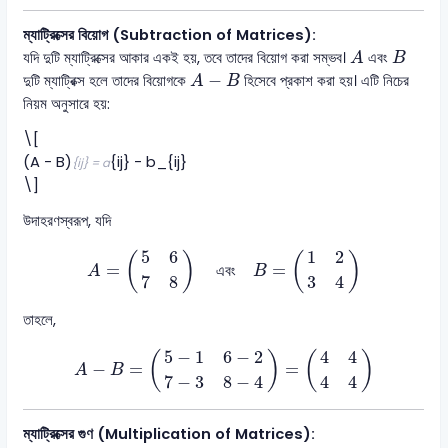
ম্যাট্রিক্সের বিয়োগ (Subtraction of Matrices):
A
B
যদি দুটি ম্যাট্রিক্সের আকার একই হয়, তবে তাদের বিয়োগ করা সম্ভব।
এবং
A
B
A
−
B
−
দুটি ম্যাট্রিক্স হলে তাদের বিয়োগকে
হিসেবে প্রকাশ করা হয়। এটি নিচের
A
B
নিয়ম অনুসারে হয়:
\[
(A - B)
{ij} - b_{ij}
{ij} = a
\]
উদাহরণস্বরূপ, যদি
A
=
(
5
6
7
8
)
এবং
B
=
(
1
2
3
4
)
5
6
1
2
(
)
(
)
=
=
এবং
A
B
7
8
3
4
তাহলে,
A
−
B
=
(
5
−
1
6
−
2
7
−
3
8
−
4
)
=
(
4
4
4
4
)
5
−
1
6
−
2
4
4
(
)
(
)
−
=
=
A
B
7
−
3
8
−
4
4
4
ম্যাট্রিক্সের গুণ (Multiplication of Matrices):