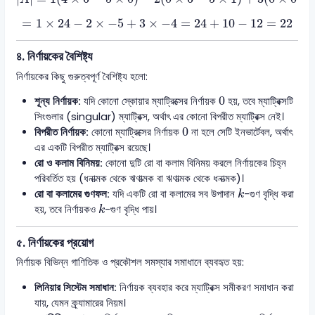
=
1
×
24
−
2
×
−
5
+
3
×
−
4
=
24
+
10
−
12
=
22
=
1
×
24
−
2
×
−
5
+
3
×
−
4
=
24
+
10
−
12
=
22
৪. নির্ণায়কের বৈশিষ্ট্য
নির্ণায়কের কিছু গুরুত্বপূর্ণ বৈশিষ্ট্য হলো:
0
0
শূন্য নির্ণায়ক:
যদি কোনো স্কোয়ার ম্যাট্রিক্সের নির্ণায়ক
হয়, তবে ম্যাট্রিক্সটি
সিংগুলার (singular) ম্যাট্রিক্স, অর্থাৎ এর কোনো বিপরীত ম্যাট্রিক্স নেই।
0
0
বিপরীত নির্ণায়ক:
কোনো ম্যাট্রিক্সের নির্ণায়ক
না হলে সেটি ইনভার্টেবল, অর্থাৎ
এর একটি বিপরীত ম্যাট্রিক্স রয়েছে।
রো ও কলাম বিনিময়:
কোনো দুটি রো বা কলাম বিনিময় করলে নির্ণায়কের চিহ্ন
পরিবর্তিত হয় (ধনাত্মক থেকে ঋণাত্মক বা ঋণাত্মক থেকে ধনাত্মক)।
k
রো বা কলামের গুণফল:
যদি একটি রো বা কলামের সব উপাদান
-গুণ বৃদ্ধি করা
k
k
হয়, তবে নির্ণায়কও
-গুণ বৃদ্ধি পায়।
k
৫. নির্ণায়কের প্রয়োগ
নির্ণায়ক বিভিন্ন গাণিতিক ও প্রকৌশল সমস্যার সমাধানে ব্যবহৃত হয়:
লিনিয়ার সিস্টেম সমাধান:
নির্ণায়ক ব্যবহার করে ম্যাট্রিক্স সমীকরণ সমাধান করা
যায়, যেমন ক্র্যামারের নিয়ম।