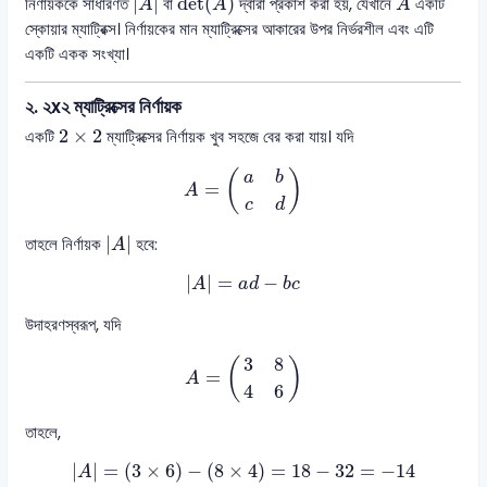
|
|
det
(
)
নির্ণায়ককে সাধারণত
বা
দ্বারা প্রকাশ করা হয়, যেখানে
একটি
A
A
A
স্কোয়ার ম্যাট্রিক্স। নির্ণায়কের মান ম্যাট্রিক্সের আকারের উপর নির্ভরশীল এবং এটি
একটি একক সংখ্যা।
২. ২x২ ম্যাট্রিক্সের নির্ণায়ক
2
×
2
2
×
2
একটি
ম্যাট্রিক্সের নির্ণায়ক খুব সহজে বের করা যায়। যদি
A
=
(
a
b
c
d
)
(
)
a
b
=
A
c
d
|
A
|
|
|
তাহলে নির্ণায়ক
হবে:
A
|
A
|
=
a
d
−
b
c
|
|
=
−
A
a
d
b
c
উদাহরণস্বরূপ, যদি
A
=
(
3
8
4
6
)
3
8
(
)
=
A
4
6
তাহলে,
|
A
|
=
(
3
×
6
)
−
(
8
×
4
)
=
18
−
32
=
−
14
|
|
=
(
3
×
6
)
−
(
8
×
4
)
=
18
−
32
=
−
14
A