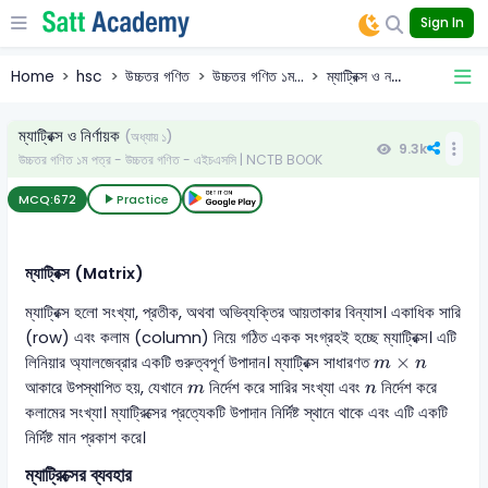
Sign In
Home
hsc
উচ্চতর গণিত
উচ্চতর গণিত ১ম...
ম্যাট্রিক্স ও ন...
ম্যাট্রিক্স ও নির্ণায়ক
(অধ্যায় ১)
9.3k
উচ্চতর গণিত ১ম পত্র - উচ্চতর গণিত - এইচএসসি | NCTB BOOK
MCQ:
672
Practice
ম্যাট্রিক্স (Matrix)
ম্যাট্রিক্স হলো সংখ্যা, প্রতীক, অথবা অভিব্যক্তির আয়তাকার বিন্যাস। একাধিক সারি
(row) এবং কলাম (column) নিয়ে গঠিত একক সংগ্রহই হচ্ছে ম্যাট্রিক্স। এটি
m
×
n
×
লিনিয়ার অ্যালজেব্রার একটি গুরুত্বপূর্ণ উপাদান। ম্যাট্রিক্স সাধারণত
m
n
m
n
আকারে উপস্থাপিত হয়, যেখানে
নির্দেশ করে সারির সংখ্যা এবং
নির্দেশ করে
m
n
কলামের সংখ্যা। ম্যাট্রিক্সের প্রত্যেকটি উপাদান নির্দিষ্ট স্থানে থাকে এবং এটি একটি
নির্দিষ্ট মান প্রকাশ করে।
ম্যাট্রিক্সের ব্যবহার