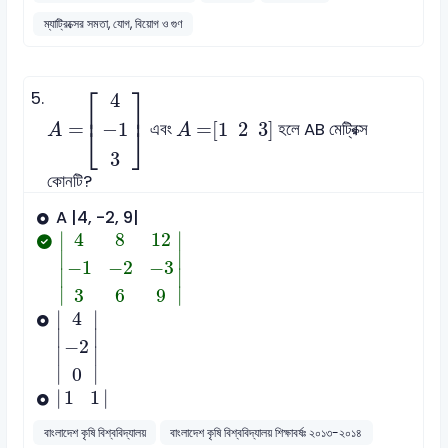
ম্যাট্রিক্সের সমতা, যোগ, বিয়োগ ও গুণ
A
=
4
-
1
3
⎡
⎤
5.
4
⎢
⎥
A
=
1
2
3
=
=
[
1
2
3
]
−
1
এবং
হলে ‍AB মেট্রিক্স
⎣
⎦
A
A
3
কোনটি?
A |4, -2, 9|
4
8
12
-
1
-
2
-
3
3
6
9
∣
∣
4
8
12
∣

∣

−
1
−
2
−
3
∣
∣
∣
∣
3
6
9
4
-
2
0
∣
∣
4
∣

∣

−
2
∣
∣
∣
∣
0
1
1
|
|
1
1
বাংলাদেশ কৃষি বিশ্ববিদ্যালয়
বাংলাদেশ কৃষি বিশ্ববিদ্যালয় শিক্ষাবর্ষঃ ২০১৩-২০১৪