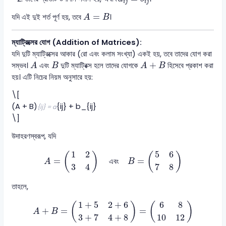
i
j
i
j
A
=
B
=
যদি এই দুই শর্ত পূর্ণ হয়, তবে
।
A
B
ম্যাট্রিক্সের যোগ (Addition of Matrices):
যদি দুটি ম্যাট্রিক্সের আকার (রো এবং কলাম সংখ্যা) একই হয়, তবে তাদের যোগ করা
A
A
+
B
B
+
সম্ভব।
এবং
দুটি ম্যাট্রিক্স হলে তাদের যোগকে
হিসেবে প্রকাশ করা
A
B
A
B
হয়। এটি নিচের নিয়ম অনুসারে হয়:
\[
(A + B)
{ij} + b_{ij}
{ij} = a
\]
উদাহরণস্বরূপ, যদি
A
=
(
1
2
3
4
)
এবং
B
=
(
5
6
7
8
)
1
2
5
6
(
)
(
)
=
=
এবং
A
B
3
4
7
8
তাহলে,
A
+
B
=
(
1
+
5
2
+
6
3
+
7
4
+
8
)
=
(
6
8
10
12
)
1
+
5
2
+
6
6
8
(
)
(
)
+
=
=
A
B
3
+
7
4
+
8
10
12