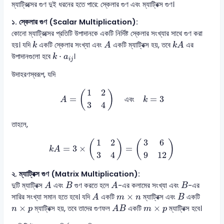
ম্যাট্রিক্সের গুণ দুই ধরনের হতে পারে: স্কেলার গুণ এবং ম্যাট্রিক্স গুণ।
১. স্কেলার গুণ (Scalar Multiplication):
কোনো ম্যাট্রিক্সের প্রতিটি উপাদানকে একটি নির্দিষ্ট স্কেলার সংখ্যার সাথে গুণ করা
A
k
A
k
হয়। যদি
একটি স্কেলার সংখ্যা এবং
একটি ম্যাট্রিক্স হয়, তবে
এর
k
A
k
A
k
⋅
a
i
j
⋅
উপাদানগুলো হবে
।
k
a
i
j
উদাহরণস্বরূপ, যদি
A
=
(
1
2
3
4
)
এবং
k
=
3
1
2
(
)
=
=
3
এবং
A
k
3
4
তাহলে,
k
A
=
3
×
(
1
2
3
4
)
=
(
3
6
9
12
)
1
2
3
6
(
)
(
)
=
3
×
=
k
A
3
4
9
12
২. ম্যাট্রিক্স গুণ (Matrix Multiplication):
A
A
B
B
দুটি ম্যাট্রিক্স
এবং
গুণ করতে হলে
-এর কলামের সংখ্যা এবং
-এর
A
B
A
B
A
B
m
×
n
×
সারির সংখ্যা সমান হতে হবে। যদি
একটি
ম্যাট্রিক্স এবং
একটি
A
m
n
B
A
B
n
×
p
m
×
p
×
×
ম্যাট্রিক্স হয়, তবে তাদের গুণফল
একটি
ম্যাট্রিক্স হবে।
n
p
A
B
m
p