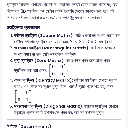
ম্যাট্রিক্স বিভিন্ন গাণিতিক, প্রকৌশল, বিজ্ঞানের ক্ষেত্রে যেমন ইমেজ প্রসেসিং, ডেটা
বিশ্লেষণ, 3D গ্রাফিক্স এবং মেশিন লার্নিং ইত্যাদি ক্ষেত্রে ব্যবহার করা হয়। এটি
লিনিয়ার সমীকরণ সমাধানে এবং ভেক্টর ও স্পেস ট্রান্সফরমেশনে সহায়ক।
ম্যাট্রিক্সের প্রকারভেদ
বর্গাকার ম্যাট্রিক্স (Square Matrix)
: সারি ও কলামের সংখ্যা সমান হলে
2
×
2
3
×
3
2
×
2
3
×
3
সেটিকে বর্গাকার ম্যাট্রিক্স বলা হয়। যেমন,
বা
ম্যাট্রিক্স।
আয়তাকার ম্যাট্রিক্স (Rectangular Matrix)
: সারি এবং কলামের
সংখ্যা সমান না হলে সেটি আয়তাকার ম্যাট্রিক্স।
শূন্য ম্যাট্রিক্স (Zero Matrix)
: সব উপাদান শূন্য হলে তাকে শূন্য
[
0
0
0
0
]
0
0
[
]
ম্যাট্রিক্স বলা হয়। যেমন,
।
0
0
ঐক্য ম্যাট্রিক্স (Identity Matrix)
: বর্গাকার ম্যাট্রিক্স, যেখানে প্রধান
I
কর্ণে ১ এবং বাকি সব স্থানে শূন্য থাকে। এটি
দ্বারা প্রকাশিত হয়, যেমন
I
[
1
0
0
1
]
1
0
[
]
।
0
1
ডায়াগোনাল ম্যাট্রিক্স (Diagonal Matrix)
: বর্গাকার ম্যাট্রিক্স, যেখানে
শুধুমাত্র প্রধান কর্ণের উপাদানগুলি শূন্য নয়, আর সব উপাদান শূন্য।
নির্ণায়ক (Determinant)