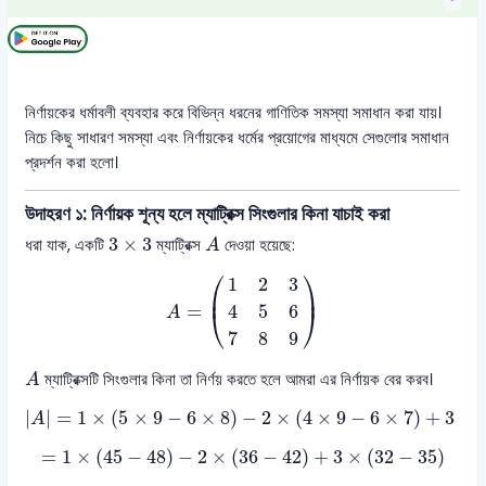
নির্ণায়কের ধর্মাবলী ব্যবহার করে বিভিন্ন ধরনের গাণিতিক সমস্যা সমাধান করা যায়।
নিচে কিছু সাধারণ সমস্যা এবং নির্ণায়কের ধর্মের প্রয়োগের মাধ্যমে সেগুলোর সমাধান
প্রদর্শন করা হলো।
উদাহরণ ১: নির্ণায়ক শূন্য হলে ম্যাট্রিক্স সিংগুলার কিনা যাচাই করা
A
3
×
3
3
×
3
ধরা যাক, একটি
ম্যাট্রিক্স
দেওয়া হয়েছে:
A
A
=
(
1
2
3
4
5
6
7
8
9
)
⎛
⎞
1
2
3
⎜
⎟
=
4
5
6
⎝
⎠
A
7
8
9
A
ম্যাট্রিক্সটি সিংগুলার কিনা তা নির্ণয় করতে হলে আমরা এর নির্ণায়ক বের করব।
A
|
A
|
=
1
×
(
5
×
9
−
6
×
8
)
−
2
×
(
4
×
9
−
6
×
7
)
+
3
×
(
4
×
8
|
|
=
1
×
(
5
×
9
−
6
×
8
)
−
2
×
(
4
×
9
−
6
×
7
)
+
3
×
(
A
=
1
×
(
45
−
48
)
−
2
×
(
36
−
42
)
+
3
×
(
32
−
35
)
=
1
×
(
45
−
48
)
−
2
×
(
36
−
42
)
+
3
×
(
32
−
35
)