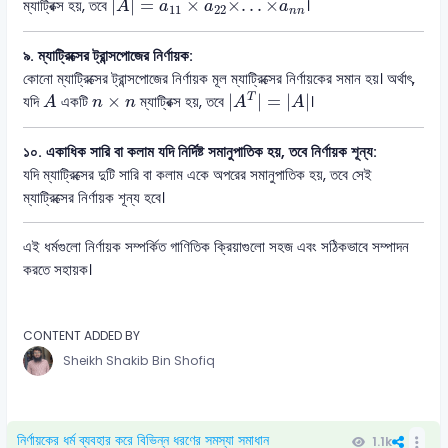
|
|
=
×
×
.
.
.
×
ম্যাট্রিক্স হয়, তবে
।
A
a
a
a
11
22
n
n
৯. ম্যাট্রিক্সের ট্রান্সপোজের নির্ণায়ক:
কোনো ম্যাট্রিক্সের ট্রান্সপোজের নির্ণায়ক মূল ম্যাট্রিক্সের নির্ণায়কের সমান হয়। অর্থাৎ,
|
A
T
|
=
|
A
|
A
n
×
n
×
|
|
=
|
|
T
যদি
একটি
ম্যাট্রিক্স হয়, তবে
।
A
n
n
A
A
১০. একাধিক সারি বা কলাম যদি নির্দিষ্ট সমানুপাতিক হয়, তবে নির্ণায়ক শূন্য:
যদি ম্যাট্রিক্সের দুটি সারি বা কলাম একে অপরের সমানুপাতিক হয়, তবে সেই
ম্যাট্রিক্সের নির্ণায়ক শূন্য হবে।
এই ধর্মগুলো নির্ণায়ক সম্পর্কিত গাণিতিক ক্রিয়াগুলো সহজ এবং সঠিকভাবে সম্পাদন
করতে সহায়ক।
CONTENT ADDED BY
Sheikh Shakib Bin Shofiq
নির্ণায়কের ধর্ম ব্যবহার করে বিভিন্ন ধরণের সমস্যা সমাধান
1.1k