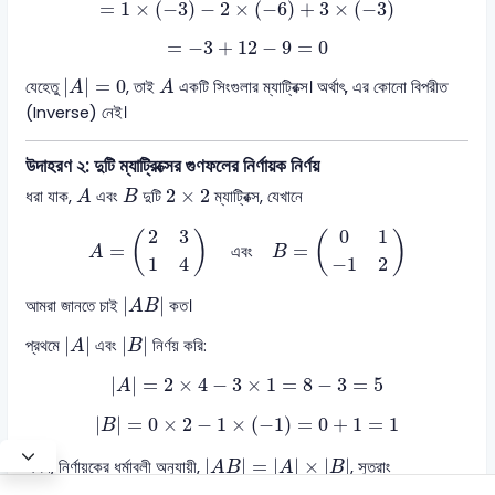
=
1
×
(
−
3
)
−
2
×
(
−
6
)
+
3
×
(
−
3
)
=
1
×
(
−
3
)
−
2
×
(
−
6
)
+
3
×
(
−
3
)
=
−
3
+
12
−
9
=
0
=
−
3
+
12
−
9
=
0
|
A
|
=
0
A
|
|
=
0
যেহেতু
, তাই
একটি সিংগুলার ম্যাট্রিক্স। অর্থাৎ, এর কোনো বিপরীত
A
A
(Inverse) নেই।
উদাহরণ ২: দুটি ম্যাট্রিক্সের গুণফলের নির্ণায়ক নির্ণয়
A
B
2
×
2
2
×
2
ধরা যাক,
এবং
দুটি
ম্যাট্রিক্স, যেখানে
A
B
A
=
(
2
3
1
4
)
এবং
B
=
(
0
1
−
1
2
)
2
3
0
1
(
)
(
)
=
=
এবং
A
B
1
4
−
1
2
|
A
B
|
|
|
আমরা জানতে চাই
কত।
A
B
|
A
|
|
B
|
|
|
|
|
প্রথমে
এবং
নির্ণয় করি:
A
B
|
A
|
=
2
×
4
−
3
×
1
=
8
−
3
=
5
|
|
=
2
×
4
−
3
×
1
=
8
−
3
=
5
A
|
B
|
=
0
×
2
−
1
×
(
−
1
)
=
0
+
1
=
1
|
|
=
0
×
2
−
1
×
(
−
1
)
=
0
+
1
=
1
B
|
A
B
|
=
|
A
|
×
|
B
|
|
|
=
|
|
×
|
|
এখন, নির্ণায়কের ধর্মাবলী অনুযায়ী,
, সুতরাং
A
B
A
B