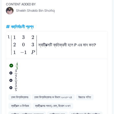
CONTENT ADDED BY
Sheikh Shakib Bin Shofiq
# বহুনির্বাচনী প্রশ্ন
1
3
2
2
0
3
1
-
1
P
1.
1
3
2
∣
∣
∣

∣

2
0
3
ম্যাট্রিক্সটি ব্যতিক্রমী হলে P এর মান কত?
∣
∣
∣
∣
1
−
1
P
4
3
4
3
3
4
3
4
5
3
5
3
3
5
3
5
ঢাকা বিশ্ববিদ্যালয়
ঢাকা বিশ্ববিদ্যালয় ক বিভাগ ২০২৩-২৪
উচ্চতর গণিত
ম্যাট্রিক্স ও নির্ণায়ক
ম্যাট্রিক্সের সমতা, যোগ, বিয়োগ ও গুণ