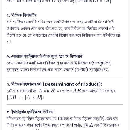
×
|
|
কোনো এক সারিকে
দ্বারা গুণ করা হয়, তবে নতুন নির্ণায়ক হবে
।
k
k
A
৫. নির্ণায়ক বিভাজনীয়:
যদি ম্যাট্রিক্সের একটি সারির প্রত্যেকটি উপাদানকে অন্য একটি সারির সংশ্লিষ্ট
উপাদানের গুণফল যোগ করে গঠন করা হয়, তবে নির্ণায়ক অপরিবর্তিত থাকবে। এটি
নির্দেশ করে যে, রো অপারেশনে যোগ বা বিয়োগ করা হলে নির্ণায়কের মান পরিবর্তিত হয়
না।
৬. স্কোয়ার ম্যাট্রিক্সের নির্ণায়ক শূন্য হলে তা সিংগুলার:
কোনো স্কোয়ার ম্যাট্রিক্সের নির্ণায়ক শূন্য হলে সেটি সিংগুলার (Singular)
ম্যাট্রিক্স হিসেবে বিবেচিত হয়, যার কোনো ইনভার্স (বিপরীত) ম্যাট্রিক্স নেই।
৭. নির্ণায়ক বহুগুণনের ধর্ম (Determinant of Product):
A
A
B
B
দুটি স্কোয়ার ম্যাট্রিক্স
এবং
-এর গুণফল
হলে, তাদের নির্ণায়ক হবে
A
B
A
B
|
A
B
|
=
|
A
|
⋅
|
B
|
|
|
=
|
|
⋅
|
|
।
A
B
A
B
৮. ট্রায়াঙ্গুলার ম্যাট্রিক্সের নির্ণায়ক:
যদি কোনো ম্যাট্রিক্স ত্রিভুজাকার হয় (উপরের বা নিচের ত্রিভুজ আকৃতি), তবে তার
A
নির্ণায়ক হবে প্রধান কর্ণের উপাদানগুলোর গুণফল। অর্থাৎ, যদি
একটি ত্রিভুজাকার
A
|
A
|
=
a
11
×
a
22
×
.
.
.
×
a
n
n