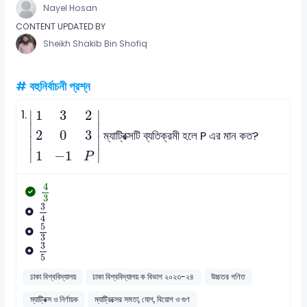
Nayel Hosan
CONTENT UPDATED BY
Sheikh Shakib Bin Shofiq
# বহুনির্বাচনী প্রশ্ন
1
3
2
2
0
3
1
-
1
P
1.
1
3
2
∣
∣
∣

∣

2
0
3
ম্যাট্রিক্সটি ব্যতিক্রমী হলে P এর মান কত?
∣
∣
∣
∣
1
−
1
P
4
3
4
3
3
4
3
4
5
3
5
3
3
5
3
5
ঢাকা বিশ্ববিদ্যালয়
ঢাকা বিশ্ববিদ্যালয় ক বিভাগ ২০২৩-২৪
উচ্চতর গণিত
ম্যাট্রিক্স ও নির্ণায়ক
ম্যাট্রিক্সের সমতা, যোগ, বিয়োগ ও গুণ