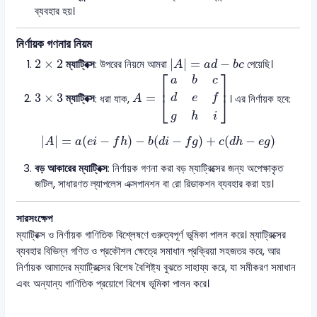
ব্যবহার হয়।
নির্ণায়ক গণনার নিয়ম
|
A
|
=
a
d
−
b
c
2
×
2
2
×
2
|
|
=
−
ম্যাট্রিক্স
: উপরের নিয়মে আমরা
পেয়েছি।
A
a
d
b
c
A
=
[
a
b
c
d
e
f
g
h
i
]
⎡
⎤
a
b
c
⎢
⎥
3
×
3
3
×
3
=
ম্যাট্রিক্স
: ধরা যাক,
। এর নির্ণায়ক হবে:
d
e
f
⎣
⎦
A
g
h
i
|
A
|
=
a
(
e
i
−
f
h
)
−
b
(
d
i
−
f
g
)
+
c
(
d
h
−
e
g
)
|
|
=
(
−
)
−
(
−
)
+
(
−
)
A
a
e
i
f
h
b
d
i
f
g
c
d
h
e
g
বড় আকারের ম্যাট্রিক্স
: নির্ণায়ক গণনা করা বড় ম্যাট্রিক্সের জন্য অপেক্ষাকৃত
জটিল, সাধারণত ল্যাপলেস এক্সপানশন বা রো রিডাকশন ব্যবহার করা হয়।
সারসংক্ষেপ
ম্যাট্রিক্স ও নির্ণায়ক গাণিতিক বিশ্লেষণে গুরুত্বপূর্ণ ভূমিকা পালন করে। ম্যাট্রিক্সের
ব্যবহার বিভিন্ন গণিত ও প্রকৌশল ক্ষেত্রে সমাধান প্রক্রিয়া সহজতর করে, আর
নির্ণায়ক আমাদের ম্যাট্রিক্সের বিশেষ বৈশিষ্ট্য বুঝতে সাহায্য করে, যা সমীকরণ সমাধান
এবং অন্যান্য গাণিতিক প্রয়োগে বিশেষ ভূমিকা পালন করে।