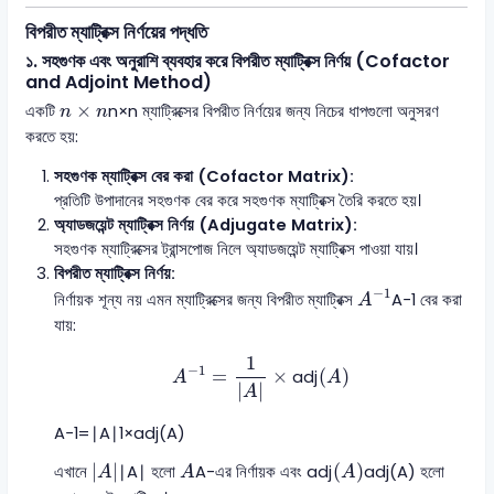
বিপরীত ম্যাট্রিক্স নির্ণয়ের পদ্ধতি
১. সহগুণক এবং অনুরাশি ব্যবহার করে বিপরীত ম্যাট্রিক্স নির্ণয় (Cofactor
and Adjoint Method)
n \times n
×
একটি
n
×
n
ম্যাট্রিক্সের বিপরীত নির্ণয়ের জন্য নিচের ধাপগুলো অনুসরণ
n
n
করতে হয়:
সহগুণক ম্যাট্রিক্স বের করা (Cofactor Matrix):
প্রতিটি উপাদানের সহগুণক বের করে সহগুণক ম্যাট্রিক্স তৈরি করতে হয়।
অ্যাডজয়েন্ট ম্যাট্রিক্স নির্ণয় (Adjugate Matrix):
সহগুণক ম্যাট্রিক্সের ট্রান্সপোজ নিলে অ্যাডজয়েন্ট ম্যাট্রিক্স পাওয়া যায়।
বিপরীত ম্যাট্রিক্স নির্ণয়:
A^{-1}
−
1
নির্ণায়ক শূন্য নয় এমন ম্যাট্রিক্সের জন্য বিপরীত ম্যাট্রিক্স
A
−1
বের করা
A
যায়:
A^{-1} = \frac{1}{|A|} \times \t
1
−
1
=
×
(
)
adj
A
A
∣
∣
A
A
−1
=
∣
A
∣1
×
adj
(
A
)
\text{adj}(A)
|A|
A
∣
∣
(
)
এখানে
∣
A
∣
হলো
A
-এর নির্ণায়ক এবং
adj
adj
(
A
)
হলো
A
A
A