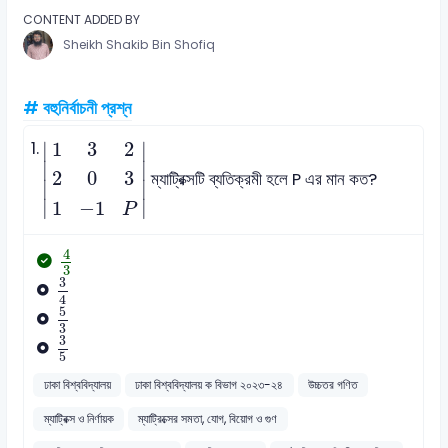
CONTENT ADDED BY
Sheikh Shakib Bin Shofiq
# বহুনির্বাচনী প্রশ্ন
1
3
2
2
0
3
1
-
1
P
1.
1
3
2
∣
∣
∣

∣

2
0
3
ম্যাট্রিক্সটি ব্যতিক্রমী হলে P এর মান কত?
∣
∣
∣
∣
1
−
1
P
4
3
4
3
3
4
3
4
5
3
5
3
3
5
3
5
ঢাকা বিশ্ববিদ্যালয়
ঢাকা বিশ্ববিদ্যালয় ক বিভাগ ২০২৩-২৪
উচ্চতর গণিত
ম্যাট্রিক্স ও নির্ণায়ক
ম্যাট্রিক্সের সমতা, যোগ, বিয়োগ ও গুণ