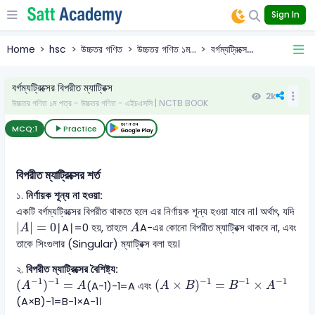
Sign In
Home
hsc
উচ্চতর গণিত
উচ্চতর গণিত ১ম...
বর্গম্যট্রিক্সে...
বর্গম্যট্রিক্সের বিপরীত ম্যাট্রিক্স
2k
উচ্চতর গণিত ১ম পত্র - উচ্চতর গণিত - এইচএসসি | NCTB BOOK
MCQ:
1
Practice
বিপরীত ম্যাট্রিক্সের শর্ত
১.
নির্ণায়ক শূন্য না হওয়া:
একটি বর্গম্যট্রিক্সের বিপরীত থাকতে হলে এর নির্ণায়ক শূন্য হওয়া যাবে না। অর্থাৎ, যদি
|A| = 0
A
∣
∣
=
0
∣
A
∣
=
0
হয়, তাহলে
A
-এর কোনো বিপরীত ম্যাট্রিক্স থাকবে না, এবং
A
A
তাকে সিংগুলার (Singular) ম্যাট্রিক্স বলা হয়।
২.
বিপরীত ম্যাট্রিক্সের বৈশিষ্ট্য:
(A^{-1})^{-1} = A
(A \times B)^{-1} = B^{-1
−
1
−
1
−
1
−
1
−
1
(
)
=
(
×
)
=
×
(
A
−1
)
−1
=
A
এবং
A
A
A
B
B
A
(
A
×
B
)
−1
=
B
−1
×
A
−1
।