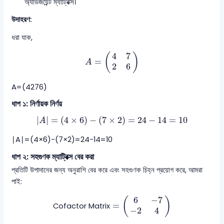
অ্যাডজয়েন্ট ম্যাট্রিক্স।
উদাহরণ:
ধরা যাক,
A = \begin{pmatrix} 4 & 7 \\ 
4
7
(
)
=
A
2
6
A
=
(
42
76
)
ধাপ ১: নির্ণায়ক নির্ণয়
|A| = (4 \times 6) - (7 \times 2) = 24 - 14
∣
∣
=
(
4
×
6
)
−
(
7
×
2
)
=
24
−
14
=
10
A
∣
A
∣
=
(
4
×
6
)
−
(
7
×
2
)
=
24
−
14
=
10
ধাপ ২: সহগুণক ম্যাট্রিক্স বের করা
প্রতিটি উপাদানের জন্য অনুরাশি বের করে এবং সহগুণক চিহ্ন প্রয়োগ করে, আমরা
পাই:
\text{Cofactor Matrix} = \begin{pmat
6
−
7
(
)
=
Cofactor Matrix
−
2
4