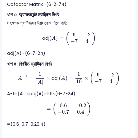
Cofactor Matrix
=
(
6−2
−74
)
ধাপ ৩: অ্যাডজয়েন্ট ম্যাট্রিক্স নির্ণয়
সহগুণক ম্যাট্রিক্সের ট্রান্সপোজ নিলে পাই:
\text{adj}(A) = \begin{pmatrix} 6
6
−
2
(
)
(
)
=
adj
A
−
7
4
adj
(
A
)
=
(
6−7
−24
)
ধাপ ৪: বিপরীত ম্যাট্রিক্স নির্ণয়
A^{-1} = \frac{1}{|A|} \times \text{adj}(A)
1
1
6
−
2
(
)
−
1
=
×
(
)
=
×
adj
A
A
−
7
4
10
∣
∣
A
A
−1
=
∣
A
∣1
×
adj
(
A
)
=
101
×
(
6−7
−24
)
= \begin{pmatrix} 0.6 & -0.2 \\ 
0.6
−
0.2
(
)
=
−
0.7
0.4
=
(
0.6−0.7
−0.20.4
)