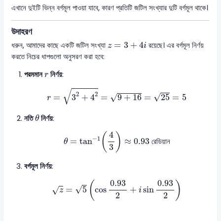
এখানে দুইটি ভিন্ন বর্গমূল পাওয়া যাবে, কারণ প্রতিটি জটিল সংখ্যার দুটি বর্গমূল থাকে।
উদাহরণ
z
=
3
+
4
i
=
3
+
4
ধরুন, আমাদের কাছে একটি জটিল সংখ্যা
রয়েছে। এর বর্গমূল নির্ণয়
z
i
করতে নিচের ধাপগুলো অনুসরণ করা হবে:
r
পরমমান
নির্ণয়
:
r
r
=
3
2
+
4
2
=
9
+
16
=
25
=
5
√
2
2
√
√
=
3
+
4
=
9
+
16
=
25
=
5
r
θ
নতি
নির্ণয়
:
θ
θ
=
tan
−
1
(
4
3
)
≈
0.93
রেডিয়ান
4
(
)
−
1
=
tan
≈
0.93
 রেডিয়ান
θ
3
বর্গমূল নির্ণয়
:
z
=
5
(
cos
0.93
2
+
i
sin
0.93
2
)
0.93
0.93
(
)
√
=
5
cos
+
sin
√
z
i
2
2