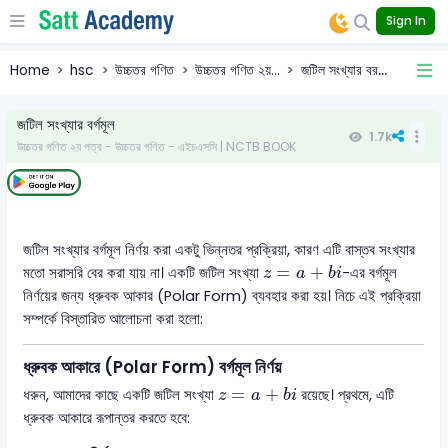
Sign In
Home
hsc
উচ্চতর গণিত
উচ্চতর গণিত ২য়...
জটিল সংখ্যার বর...
জটিল সংখ্যার বর্গমূল
1.7k
উচ্চতর গণিত ২য় পত্র - উচ্চতর গণিত - এইচএসসি | NCTB BOOK
জটিল সংখ্যার বর্গমূল নির্ণয় করা একটু ভিন্নতর প্রক্রিয়া, কারণ এটি বাস্তব সংখ্যার
z
=
a
+
b
i
=
+
মতো সরাসরি বের করা যায় না। একটি জটিল সংখ্যা
-এর বর্গমূল
z
a
b
i
নির্ণয়ের জন্য ধ্রুবক আকার (Polar Form) ব্যবহার করা হয়। নিচে এই প্রক্রিয়া
সম্পর্কে বিস্তারিত আলোচনা করা হলো:
ধ্রুবক আকারে (Polar Form) বর্গমূল নির্ণয়
z
=
a
+
b
i
=
+
ধরুন, আমাদের কাছে একটি জটিল সংখ্যা
রয়েছে। প্রথমে, এটি
z
a
b
i
ধ্রুবক আকারে রূপান্তর করতে হবে: