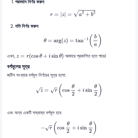
পরমমান নির্ণয় করুন
:
r
=
|
z
|
=
a
2
+
b
2
2
2
√
=
|
|
=
+
r
z
a
b
নতি নির্ণয় করুন
:
θ
=
arg
(
z
)
=
tan
−
1
(
b
a
)
b
(
)
−
1
=
arg
(
)
=
tan
θ
z
a
z
=
r
(
cos
θ
+
i
sin
θ
)
=
(
cos
+
sin
)
এখন,
আকারে প্রকাশিত হতে পারে।
z
r
θ
i
θ
বর্গমূলের সূত্র
জটিল সংখ্যার বর্গমূল নির্ণয়ের সূত্র হলো:
z
=
r
(
cos
θ
2
+
i
sin
θ
2
)
(
)
θ
θ
=
cos
+
sin
√
√
z
r
i
2
2
এবং অন্য একটি সম্ভাব্য বর্গমূল হবে:
−
r
(
cos
θ
2
+
i
sin
θ
2
)
(
)
θ
θ
−
cos
+
sin
√
r
i
2
2