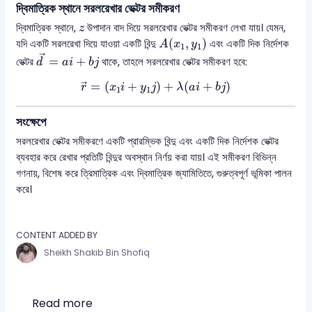
দ্বিমাত্রিক স্থানে সরলরেখার ভেক্টর সমীকরণ
z
দ্বিমাত্রিক স্থানে,
উপাদান বাদ দিয়ে সরলরেখার ভেক্টর সমীকরণ লেখা যায়। যেমন,
z
A
(
x
1
,
y
1
)
(
,
)
যদি একটি সরলরেখা দিয়ে যাওয়া একটি বিন্দু
এবং একটি দিক নির্দেশক
A
x
y
1
1
d
→
=
a
i
+
b
j
→
=
+
ভেক্টর
থাকে, তাহলে সরলরেখার ভেক্টর সমীকরণ হবে:
d
a
i
b
j
r
→
=
(
x
1
i
+
y
1
j
)
+
λ
(
a
i
+
b
j
)
=
(
+
)
+
(
+
)
→
r
x
i
y
j
λ
a
i
b
j
1
1
সংক্ষেপে
সরলরেখার ভেক্টর সমীকরণে একটি প্রারম্ভিক বিন্দু এবং একটি দিক নির্দেশক ভেক্টর
ব্যবহার করে রেখার প্রতিটি বিন্দুর অবস্থান নির্ণয় করা যায়। এই সমীকরণ বিভিন্ন
গণনায়, বিশেষ করে ত্রিমাত্রিক এবং দ্বিমাত্রিক জ্যামিতিতে, গুরুত্বপূর্ণ ভূমিকা পালন
করে।
CONTENT ADDED BY
Sheikh Shakib Bin Shofiq
Read more