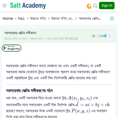
Sign In
Home
hsc
উচ্চতর গণিত
উচ্চতর গণিত ১ম...
সরলরেখার ভেক্টর...
সরলরেখার ভেক্টর সমীকরণ
1.3k
উচ্চতর গণিত ১ম পত্র - উচ্চতর গণিত - এইচএসসি | NCTB BOOK
সরলরেখার ভেক্টর সমীকরণ বলতে বোঝানো হয় এমন একটি সমীকরণ, যা একটি
সরলরেখা বরাবর যেকোনো বিন্দুর অবস্থানকে প্রকাশ করে। সরলরেখার ভেক্টর সমীকরণে
একটি প্রারম্ভিক বিন্দু এবং একটি দিক নির্দেশকারী ভেক্টর ব্যবহার করা হয়।
সরলরেখার ভেক্টর সমীকরণের গঠন
A
(
x
1
,
y
1
,
z
1
)
(
,
,
)
ধরা যাক, একটি সরলরেখা দিয়ে যাওয়া কোনো বিন্দু
এবং
A
x
y
z
1
1
1
d
→
=
a
i
+
b
j
+
c
k
→
=
+
+
সরলরেখাটির সাথে সমান্তরাল একটি দিক নির্দেশক ভেক্টর
d
a
i
b
j
c
k
P
(
x
,
y
,
z
)
(
,
,
)
রয়েছে। তাহলে, সরলরেখার উপর একটি যেকোনো বিন্দু
এর অবস্থান
P
x
y
z
নির্ণয় করা যাবে নিচের সমীকরণের মাধ্যমে: