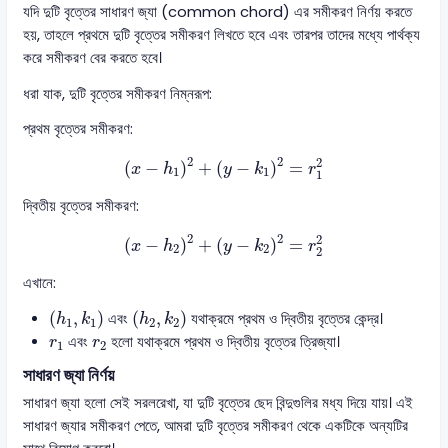
যদি দুটি বৃত্তের সাধারণ জ্যা (common chord) এর সমীকরণ নির্ণয় করতে
হয়, তাহলে প্রথমে দুটি বৃত্তের সমীকরণ লিখতে হবে এবং তারপর তাদের মধ্যে পার্থক্য
করে সমীকরণ বের করতে হবে।
ধরা যাক, দুটি বৃত্তের সমীকরণ নিম্নরূপ:
প্রথম বৃত্তের সমীকরণ:
(
x
−
h
1
)
2
+
(
y
−
k
1
)
2
=
r
1
2
2
2
2
(
−
)
+
(
−
)
=
x
h
y
k
r
1
1
1
দ্বিতীয় বৃত্তের সমীকরণ:
(
x
−
h
2
)
2
+
(
y
−
k
2
)
2
=
r
2
2
2
2
2
(
−
)
+
(
−
)
=
x
h
y
k
r
2
2
2
এখানে:
(
h
1
,
k
1
)
(
h
2
,
k
2
)
(
,
)
(
,
)
এবং
যথাক্রমে প্রথম ও দ্বিতীয় বৃত্তের কেন্দ্র।
h
k
h
k
1
1
2
2
r
1
r
2
এবং
হলো যথাক্রমে প্রথম ও দ্বিতীয় বৃত্তের ত্রিজ্যা।
r
r
1
2
সাধারণ জ্যা নির্ণয়
সাধারণ জ্যা হলো সেই সরলরেখা, যা দুটি বৃত্তের ছেদ বিন্দুগুলির মধ্য দিয়ে যায়। এই
সাধারণ জ্যার সমীকরণ পেতে, আমরা দুটি বৃত্তের সমীকরণ থেকে একটিকে অন্যটির