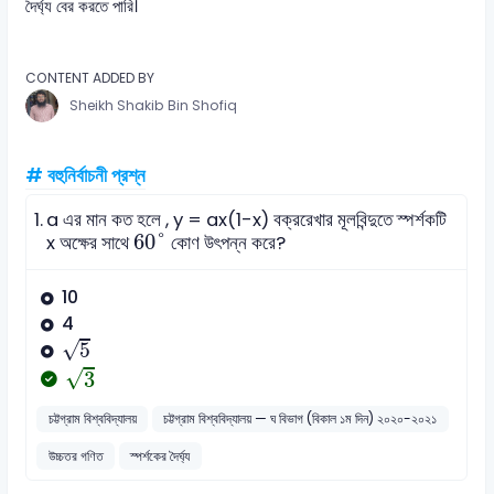
দৈর্ঘ্য বের করতে পারি।
CONTENT ADDED BY
Sheikh Shakib Bin Shofiq
# বহুনির্বাচনী প্রশ্ন
1.
a এর মান কত হলে , y = ax(1-x) বক্ররেখার মূলবিন্দুতে স্পর্শকটি
60
°
60
°
x অক্ষের সাথে
কোণ উৎপন্ন করে?
10
4
5
√
5
3
√
3
চট্টগ্রাম বিশ্ববিদ্যালয়
চট্টগ্রাম বিশ্ববিদ্যালয় — ঘ বিভাগ (বিকাল ১ম দিন) ২০২০-২০২১
উচ্চতর গণিত
স্পর্শকের দৈর্ঘ্য