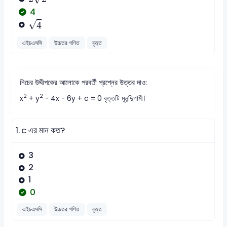
4
4
√
4
এইচএসসি
উচ্চতর গণিত
বৃত্ত
নিচের উদ্দীপকের আলোকে পরবর্তী প্রশ্নের উত্তর দাও:
2
2
x
+ y
- 4x - 6y + c = 0 বৃত্তটি মূলন্দুিগামী।
1.
c এর মান কত?
3
2
1
0
এইচএসসি
উচ্চতর গণিত
বৃত্ত