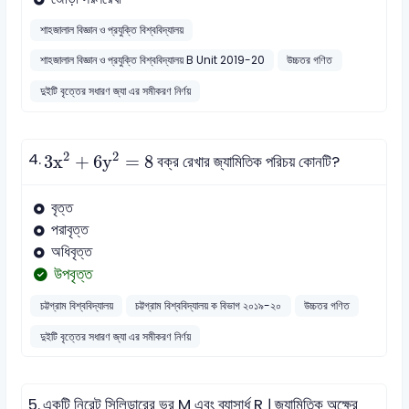
শাহজালাল বিজ্ঞান ও প্রযুক্তি বিশ্ববিদ্যালয়
শাহজালাল বিজ্ঞান ও প্রযুক্তি বিশ্ববিদ্যালয় B Unit 2019-20
উচ্চতর গণিত
দুইটি বৃত্তের সধারণ জ্যা এর সমীকরণ নির্ণয়
3
x
2
+
6
y
2
=
8
2
2
4.
3
x
+
6
y
=
8
বক্র রেখার জ্যামিতিক পরিচয় কোনটি?
বৃত্ত
পরাবৃত্ত
অধিবৃত্ত
উপবৃত্ত
চট্টগ্রাম বিশ্ববিদ্যালয়
চট্টগ্রাম বিশ্ববিদ্যালয় ক বিভাগ ২০১৯-২০
উচ্চতর গণিত
দুইটি বৃত্তের সধারণ জ্যা এর সমীকরণ নির্ণয়
5.
একটি নিরেট সিলিন্ডারের ভর M এবং ব্যাসার্ধ R । জ্যামিতিক অক্ষের