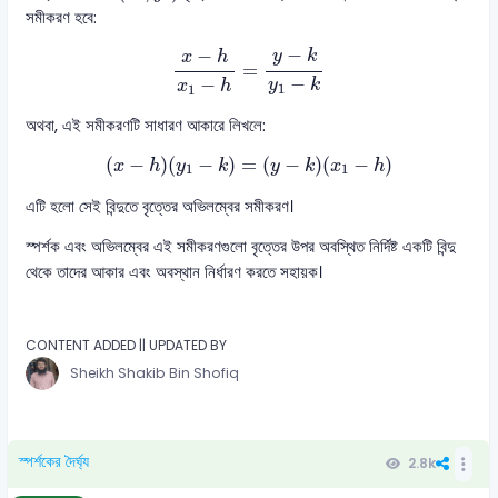
সমীকরণ হবে:
x
−
h
x
1
−
h
=
y
−
k
y
1
−
k
−
−
y
k
x
h
=
−
−
y
k
x
h
1
1
অথবা, এই সমীকরণটি সাধারণ আকারে লিখলে:
(
x
−
h
)
(
y
1
−
k
)
=
(
y
−
k
)
(
x
1
−
h
)
(
−
)
(
−
)
=
(
−
)
(
−
)
x
h
y
k
y
k
x
h
1
1
এটি হলো সেই বিন্দুতে বৃত্তের অভিলম্বের সমীকরণ।
স্পর্শক এবং অভিলম্বের এই সমীকরণগুলো বৃত্তের উপর অবস্থিত নির্দিষ্ট একটি বিন্দু
থেকে তাদের আকার এবং অবস্থান নির্ধারণ করতে সহায়ক।
CONTENT ADDED || UPDATED BY
Sheikh Shakib Bin Shofiq
স্পর্শকের দৈর্ঘ্য
2.8k