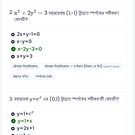
x
2
+
2
y
2
=
3
2
2
2.
x
+
2
y
=
3
বক্ররেখার (1,-1) বিন্দুতে স্পর্শকের সমীকরণ
কোনটি?
2x+y-1=0
x-y=0
x-2y-3=0
x+y=3
চট্টগ্রাম বিশ্ববিদ্যালয়
চট্টগ্রাম বিশ্ববিদ্যালয় — ঘ বিভাগ (বিকাল ১ম দিন) ২০২০-২০২১
উচ্চতর গণিত
স্পর্শকের দৈর্ঘ্য
e
x
x
3.
বক্ররেখা y=
এর (0,1) বিন্দুতে স্পর্শকের সমীকরণটি কোনটি?
e
e
x
x
y=1+
e
y=1+x
y=2x+1