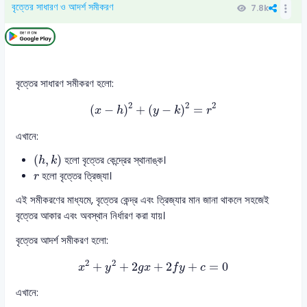
বৃত্তের সাধারণ ও আদর্শ সমীকরণ
7.8k
বৃত্তের সাধারণ সমীকরণ হলো:
(
x
−
h
)
2
+
(
y
−
k
)
2
=
r
2
2
2
2
(
−
)
+
(
−
)
=
x
h
y
k
r
এখানে:
(
h
,
k
)
(
,
)
হলো বৃত্তের কেন্দ্রের স্থানাঙ্ক।
h
k
r
হলো বৃত্তের ত্রিজ্যা।
r
এই সমীকরণের মাধ্যমে, বৃত্তের কেন্দ্র এবং ত্রিজ্যার মান জানা থাকলে সহজেই
বৃত্তের আকার এবং অবস্থান নির্ধারণ করা যায়।
বৃত্তের আদর্শ সমীকরণ হলো:
x
2
+
y
2
+
2
g
x
+
2
f
y
+
c
=
0
2
2
+
+
2
+
2
+
=
0
x
y
g
x
f
y
c
এখানে: