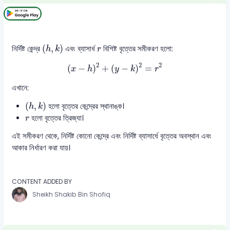
(
h
,
k
)
r
(
,
)
নির্দিষ্ট কেন্দ্র
এবং ব্যাসার্ধ
বিশিষ্ট বৃত্তের সমীকরণ হলো:
h
k
r
(
x
−
h
)
2
+
(
y
−
k
)
2
=
r
2
2
2
2
(
−
)
+
(
−
)
=
x
h
y
k
r
এখানে:
(
h
,
k
)
(
,
)
হলো বৃত্তের কেন্দ্রের স্থানাঙ্ক।
h
k
r
হলো বৃত্তের ত্রিজ্যা।
r
এই সমীকরণ থেকে, নির্দিষ্ট কোনো কেন্দ্রে এবং নির্দিষ্ট ব্যাসার্ধে বৃত্তের অবস্থান এবং
আকার নির্ধারণ করা যায়।
CONTENT ADDED BY
Sheikh Shakib Bin Shofiq