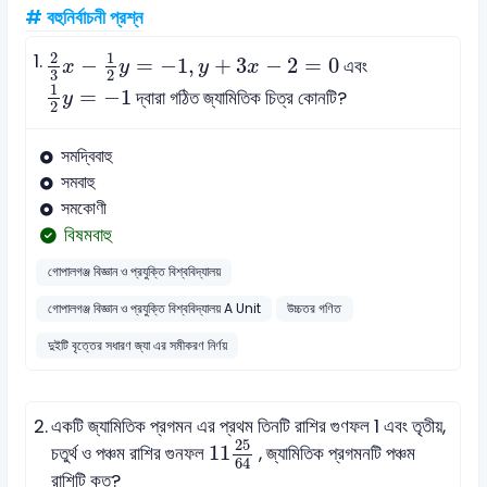
# বহুনির্বাচনী প্রশ্ন
2
3
x
-
1
2
y
=
-
1
,
y
+
3
x
-
2
=
0
2
1
1.
−
=
−
1
,
+
3
−
2
=
0
এবং
x
y
y
x
2
3
1
2
y
=
-
1
1
=
−
1
দ্বারা গঠিত জ্যামিতিক চিত্র কোনটি?
y
2
সমদ্বিবাহু
সমবাহু
সমকোণী
বিষমবাহু
গোপালগঞ্জ বিজ্ঞান ও প্রযুক্তি বিশ্ববিদ্যালয়
গোপালগঞ্জ বিজ্ঞান ও প্রযুক্তি বিশ্ববিদ্যালয় A Unit
উচ্চতর গণিত
দুইটি বৃত্তের সধারণ জ্যা এর সমীকরণ নির্ণয়
2.
একটি জ্যামিতিক প্রগমন এর প্রথম তিনটি রাশির গুণফল 1 এবং তৃতীয়,
11
25
64
25
11
চতুর্থ ও পঞ্চম রাশির গুনফল
, জ্যামিতিক প্রগমনটি পঞ্চম
64
রাশিটি কত?