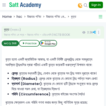
Sign In
Home
hsc
উচ্চতর গণিত
উচ্চতর গণিত ১ম...
বৃত্ত
বৃত্ত
(অধ্যায় ৪)
2.2k
উচ্চতর গণিত ১ম পত্র - উচ্চতর গণিত - এইচএসসি | NCTB BOOK
MCQ:
368
Practice
বৃত্ত হলো একটি জ্যামিতিক আকার, যা একটি নির্দিষ্ট কেন্দ্রবিন্দু থেকে সমদূরত্বে
অবস্থিত বিন্দুগুলির দ্বারা গঠিত। একটি বৃত্তে কয়েকটি গুরুত্বপূর্ণ উপাদান থাকে:
কেন্দ্র
: বৃত্তের মধ্যবর্তী বিন্দু, যেখান থেকে বৃত্তের সব বিন্দু সমান দূরত্বে থাকে।
ত্রিজ্যা (Radius)
: কেন্দ্র থেকে বৃত্তের যে কোনো বিন্দু পর্যন্ত সরল রেখা।
ব্যাসার্ধ (Diameter)
: বৃত্তের যে কোনো দুটি বিন্দুকে সংযুক্ত করে কেন্দ্র
দিয়ে যাওয়া সরল রেখা, যা ত্রিজ্যার দ্বিগুণ।
পরিধি (Circumference)
: বৃত্তের বাইরের অংশের দৈর্ঘ্য।
বৃত্তের ক্ষেত্রফল এবং পরিধি গণনা করার জন্য কিছু গাণিতিক সূত্র রয়েছে: