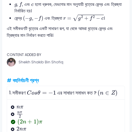
f
g
c
,
, এবং
হলো ধ্রুবক, যেগুলোর মান অনুযায়ী বৃত্তের কেন্দ্র এবং ত্রিজ্যা
g
f
c
নির্ধারিত হয়।
r
=
g
2
+
f
2
−
c
(
−
g
,
−
f
)
2
2
√
(
−
,
−
)
=
+
−
কেন্দ্র
এবং ত্রিজ্যা
।
g
f
r
g
f
c
এই সমীকরণটি বৃত্তের একটি সাধারণ রূপ, যা থেকে আমরা বৃত্তের কেন্দ্র এবং
ত্রিজ্যার মান নির্ধারণ করতে পারি।
CONTENT ADDED BY
Sheikh Shakib Bin Shofiq
# বহুনির্বাচনী প্রশ্ন
C
o
s
θ
=
-
1
n
∈
Z
1.
=
−
1
(
∈
)
সমীকরণ
এর সাধারণ সমাধন কত ?
C
o
s
θ
n
Z
n
π
n
π
nπ
2
n
π
2
(
2
n
+
1
)
π
(
2
+
1
)
n
π
2
n
π
2
n
π