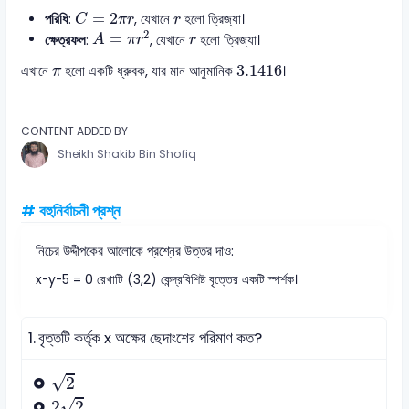
C
=
2
π
r
r
=
2
পরিধি
:
, যেখানে
হলো ত্রিজ্যা।
C
π
r
r
A
=
π
r
2
r
2
=
ক্ষেত্রফল
:
, যেখানে
হলো ত্রিজ্যা।
A
π
r
r
3.1416
π
3.1416
এখানে
হলো একটি ধ্রুবক, যার মান আনুমানিক
।
π
CONTENT ADDED BY
Sheikh Shakib Bin Shofiq
# বহুনির্বাচনী প্রশ্ন
নিচের উদ্দীপকের আলোকে প্রশ্নের উত্তর দাও:
x-y-5 = 0 রেখাটি (3,2) কেন্দ্রবিশিষ্ট বৃত্তের একটি স্পর্শক।
1.
বৃত্তটি কর্তৃক x অক্ষের ছেদাংশের পরিমাণ কত?
2
√
2
2
2
√
2
2