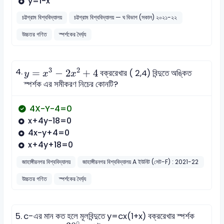
y=1-x
চট্টগ্রাম বিশ্ববিদ্যালয়
চট্টগ্রাম বিশ্ববিদ্যালয় — ঘ বিভাগ (সকাল) ২০২১-২২
উচ্চতর গণিত
স্পর্শকের দৈর্ঘ্য
y
=
x
3
-
2
x
2
+
4
3
2
4.
=
−
2
+
4
বক্ররেখার ( 2,4) বিন্দুতে অঙ্কিত
y
x
x
স্পর্শক এর সমীকরণ নিচের কোনটি?
4X-Y-4=0
x+4y-18=0
4x-y+4=0
x+4y+18=0
জাহাঙ্গীরনগর বিশ্ববিদ্যালয়
জাহাঙ্গীরনগর বিশ্ববিদ্যালয় A ইউনিট (সেট-F) : 2021-22
উচ্চতর গণিত
স্পর্শকের দৈর্ঘ্য
5.
c-এর মান কত হলে মূলবিন্দুতে y=cx(1+x) বক্ররেখার স্পর্শক
30
∘
∘