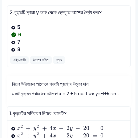
2.
বৃত্তটি দ্বারা y অক্ষ থেকে ছেদকৃত অংশের দৈর্ঘ্য কত?
5
6
7
8
এইচএসসি
উচ্চতর গণিত
বৃত্ত
নিচের উদ্দীপকের আলোকে পরবর্তী প্রশ্নের উত্তর দাও:
একটি বৃত্তের পরামিতিক সমীকরণ x = 2 + 5 cost এবং y=-1+5 sin t
1.
বৃত্তটির সমীকরণ নিচের কোনটি?
x
2
+
y
2
+
4
x
-
2
y
-
20
=
0
2
2
+
+
4
−
2
−
20
=
0
x
y
x
y
x
2
+
y
2
+
4
x
+
2
y
-
20
=
0
2
2
+
+
4
+
2
−
20
=
0
x
y
x
y