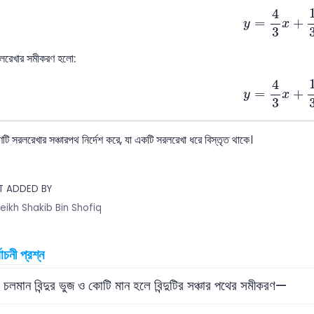
y
=
4
3
x
+
1
3
4
=
+
y
x
3
লরেখার সমীকরণ হলো:
y
=
4
3
x
+
1
3
4
=
+
y
x
3
ি সরলরেখার সঞ্চারপথ নির্দেশ করে, যা একটি সরলরেখা ধরে বিস্তৃত থাকে।
T ADDED BY
eikh Shakib Bin Shofiq
বাচনী প্রশ্ন
চলমান বিন্দুর ভুজ ও কোটি মান হলে বিন্দুটির সঞ্চার পথের সমীকরণ—