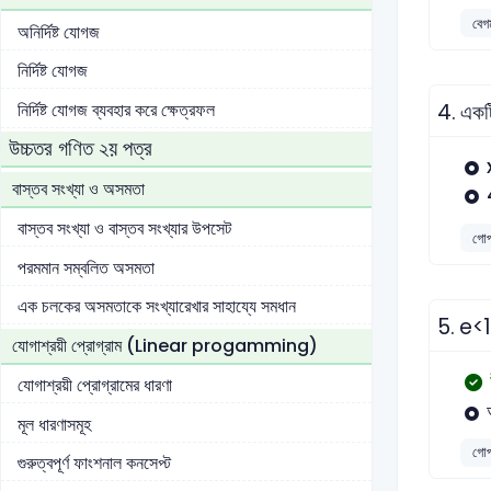
বেগ
অনির্দিষ্ট যোগজ
নির্দিষ্ট যোগজ
নির্দিষ্ট যোগজ ব্যবহার করে ক্ষেত্রফল
4.
একটি
উচ্চতর গণিত ২য় পত্র
বাস্তব সংখ্যা ও অসমতা
বাস্তব সংখ্যা ও বাস্তব সংখ্যার উপসেট
গোপা
পরমমান সম্বলিত অসমতা
এক চলকের অসমতাকে সংখ্যারেখার সাহায্যে সমধান
5.
e<1 
যোগাশ্রয়ী প্রোগ্রাম (Linear progamming)
যোগাশ্রয়ী প্রোগ্রামের ধারণা
মূল ধারণাসমূহ
গোপা
গুরুত্বপূর্ণ ফাংশনাল কনসেপ্ট