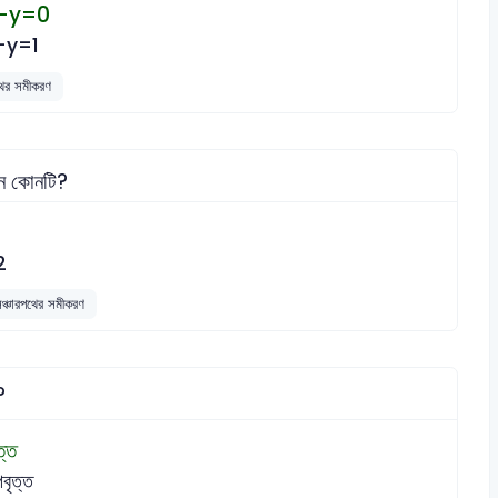
-y=0
+y=1
থের সমীকরণ
মান কোনটি?
2
ঞ্চারপথের সমীকরণ
?
ত্ত
বৃত্ত