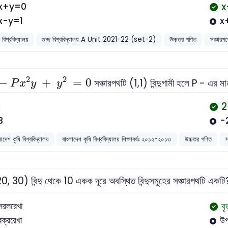
x
x+y=0
x-y=1
x
ছ বিশ্ববিদ্যালয়
গুচ্ছ বিশ্ববিদ্যালয় A Unit 2021-22 (set-2)
উচ্চতর গণিত
সঞ্চারপ
-
P
x
2
y
+
y
2
=
0
2
2
−
+
=
0
সঞ্চারপথটি (1,1) বিন্দুগামী হলে P - এর 
P
x
y
y
2
1
3
-
াদেশ কৃষি বিশ্ববিদ্যালয়
বাংলাদেশ কৃষি বিশ্ববিদ্যালয় শিক্ষাবর্ষঃ ২০১২-২০১৩
উচ্চতর গণিত
স
, 30) বিন্দু থেকে 10 একক দূরে অবস্থিত বিন্দুসমূহের সঞ্চারপথটি একটি
বৃ
সরলরেখা
বক্ররেখা
উপ