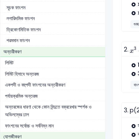
সূচক ফাংশন
লগারিদমিক ফাংশন
গুচ্
ত্রিকোণমিতিক ফাংশন
পরমমান ফাংশন
x
3
2.
3
x
অন্তরীকরণ
লিমিট
লিমিট হিসাবে অন্তরজ
একপদী ও বহুপদী ফাংশনের অন্তরীকরণ
বাংল
পর্যায়ক্রমিক অন্তরজ
অন্তরজের ধারণা থেকে কোন বিন্দুতে বক্ররেখার স্পর্শক ও
3.
p(20
অভিলম্বের ঢাল
ফাংশনের সর্বোচ্চ ও সর্বনিম্ন মান
যোগজীকরণ