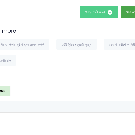
প্রশ্ন তৈরি করুন
View
 more
েসীয় ও পোলার স্থানাঙ্কের মধ্যে সম্পর্ক
দুইটি বিন্দুর মধ্যবর্তী দূরত্ব
কোনো রেখাংশকে নির্দিষ্
েখার ঢাল
ous