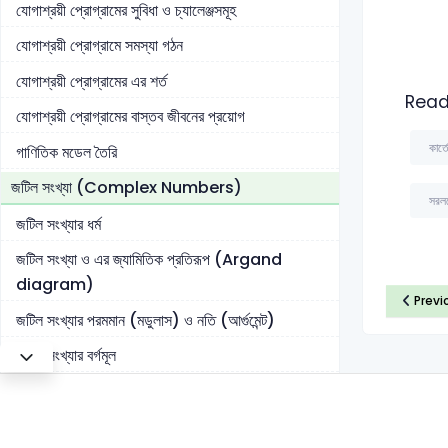
যোগাশ্রয়ী প্রোগ্রামের সুবিধা ও চ্যালেঞ্জসমূহ
যোগাশ্রয়ী প্রোগ্রামে সমস্যা গঠন
যোগাশ্রয়ী প্রোগ্রামের এর শর্ত
Read
যোগাশ্রয়ী প্রোগ্রামের বাস্তব জীবনের প্রয়োগ
কার্ত
গাণিতিক মডেল তৈরি
জটিল সংখ্যা (Complex Numbers)
সরলর
জটিল সংখ্যার ধর্ম
জটিল সংখ্যা ও এর জ্যামিতিক প্রতিরূপ (Argand
diagram)
Previ
জটিল সংখ্যার পরমমান (মডুলাস) ও নতি (আর্গুমেন্ট)
জটিল সংখ্যার বর্গমূল
একের ঘনমূল সম্পর্কিত সমস্যা
বহুপদী ও বহুপদী সমীকরণ (Polynomials and