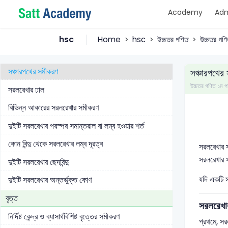
Academy
Adm
দুইটি বিন্দুর মধ্যবর্তী দূরত্ব
কোনো রেখাংশকে নির্দিষ্ট অনুপাতে বিভক্তকারী বিন্দুর স্থানাঙ্ক
hsc
Home
hsc
উচ্চতর গণিত
উচ্চতর গণি
ত্রিভুজের ক্ষেত্রফল
সঞ্চারপথের সমীকরণ
সঞ্চারপথের
উচ্চতর গণিত ১ম
সরলরেখার ঢাল
বিভিন্ন আকারের সরলরেখার সমীকরণ
দুইটি সরলরেখার পরস্পর সমান্তরাল বা লম্ব হওয়ার শর্ত
কোন বিন্দু থেকে সরলরেখার লম্ব দূরত্ব
সরলরেখার স
সরলরেখার স
দুইটি সরলরেখার ছেদবিন্দু
যদি একটি স
দুইটি সরলরেখার অন্তর্ভুক্ত কোণ
বৃত্ত
সরলরেখ
নির্দিষ্ট কেন্দ্র ও ব্যাসার্ধবিশিষ্ট বৃত্তের সমীকরণ
প্রথমে, স