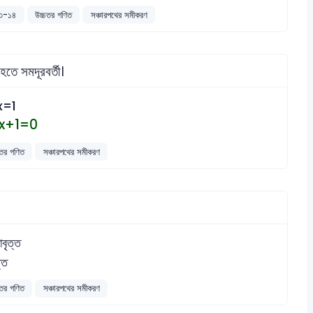
০১৩-১৪
উচ্চতর গণিত
সঞ্চারপথের সমীকরণ
তে সমদূরবর্তী।
x=1
x+1=0
চতর গণিত
সঞ্চারপথের সমীকরণ
াবৃত্ত
ত্ত
চতর গণিত
সঞ্চারপথের সমীকরণ