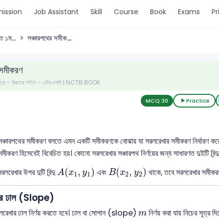
ission
Job Assistant
Skill
Course
Book
Exams
Pr
ত ১ম...
সঞ্চারপথের সমীক...
 সমীকরণ
 পত্র - উচ্চতর গণিত - এইচএসসি | NCTB BOOK
MCQ:
30
Practice
ঞ্চারপথের সমীকরণ বলতে এমন একটি সমীকরণকে বোঝায় যা সরলরেখার সমীকরণ নির্ধারণ করে।
মীকরণ হিসেবেই বিবেচিত হয়। কোনো সরলরেখার সঞ্চারপথ নির্ণয়ের জন্য সাধারণত দুইটি বিন্দু
A
(
x
1
,
y
1
)
B
(
x
2
,
y
2
)
(
,
)
(
,
)
রলরেখার উপর দুটি বিন্দু
এবং
থাকে, তবে সরলরেখার সমীকরণ
A
x
y
B
x
y
1
1
2
2
ার ঢাল (Slope)
m
রলরেখার ঢাল নির্ণয় করতে হবে। ঢাল বা সোপান (slope)
নির্ণয় করা যায় নিচের সূত্র দি
m