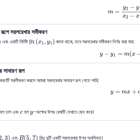
m
=
y
2
−
y
1
x
−
y
y
2
=
m
−
x
x
2
াল রূপে সরলরেখার সমীকরণ
(
x
1
,
y
1
)
m
(
,
)
এবং একটি নির্দিষ্ট বিন্দু
জানা থাকে, তবে সরলরেখার সমীকরণ নির্ণয় করা যায়:
m
x
y
1
1
y
−
y
1
=
m
(
x
−
−
=
(
y
y
m
x
1
 সাধারণ রূপ
করণটি সরলীকরণ করলে আমরা সরলরেখার সাধারণ রূপ পেতে পারি:
y
=
m
x
+
c
=
+
y
m
x
c
y
হল ঢাল এবং
হল
-অক্ষের উপর রেখাটি যেখানে ছেদ করে।
c
y
2
,
3
)
B
(
5
,
7
)
2
,
3
)
(
5
,
7
)
এবং
বিন্দু দুটি একটি সরলরেখার উপর অবস্থিত।
B