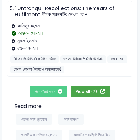
5.
" Untranquil Recollections: The Years of
Fulfilment শীর্ষক গ্রন্থটির লেখক কে?
আনিসুর রহমান
রেহমান সোবহান
নুরুল ইসলাম
রওনক জাহান
বিসিএস প্রিলিমিনারি ও লিখিত পরীক্ষা
৪৩ তম বিসিএস প্রিলিমিনারি টেস্ট
সাধারণ জ্ঞান
লেখক-লেখিকা (জাতীয় ও আন্তর্জাতিক)
প্রশ্ন তৈরি করুন
View All (7)
Read more
দেশের শিক্ষা প্রতিষ্ঠান
শিক্ষা কমিশন
প্রাথমিক ও গণশিক্ষা মন্ত্রণালয়
মাধ্যমিক ও সংশ্লিষ্ট শিক্ষা বিষয়