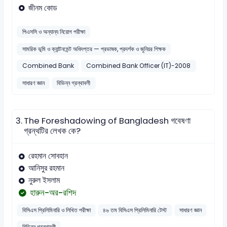
জীনম কোড
পিএসসি ও অন্যান্য নিয়োগ পরীক্ষা
সামরিক ভূমি ও ক্যান্টনমেন্ট অধিদপ্তর — প্রভাষক, প্রদর্শক ও জুনিয়র শিক্ষক
Combined Bank
Combined Bank Officer (IT)-2008
সাধারণ জ্ঞান
বিভিন্ন গ্রন্থাবলী
3.
The Foreshadowing of Bangladesh গবেষণা
গ্রন্থটির লেখক কে?
রেহমান সোবহান
আনিসুর রহমান
নুরুল ইসলাম
হারুন-অর-রশিদ
বিসিএস প্রিলিমিনারি ও লিখিত পরীক্ষা
৪৬ তম বিসিএস প্রিলিমিনারি টেস্ট
সাধারণ জ্ঞান
বিভিন্ন গ্রন্থাবলী