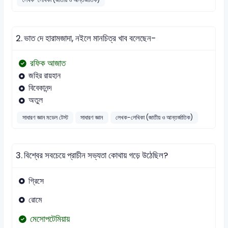
2.
ভাত দে হারামজাদা, নইলে মানচিত্র খাব বলেছেন-
রফিক আজাত
জহির রায়হান
বিবেকানন্দ
অতুল
সাধারণ জ্ঞান মডেল টেস্ট
সাধারণ জ্ঞান
লেখক-লেখিকা (জাতীয় ও আন্তর্জাতিক)
3.
বিশ্বের সবচেয়ে প্রাচীন সভ্যতা কোথায় গড়ে উঠেছিল?
গ্রিসে
রোমে
মেসোপটেমিয়ায়