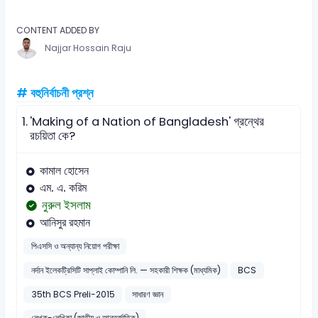
CONTENT ADDED BY
Najjar Hossain Raju
# বহুনির্বাচনী প্রশ্ন
1.
'Making of a Nation of Bangladesh' গ্রন্থের
রচয়িতা কে?
কামাল হোসেন
এম. এ. করিম
নুরুল ইসলাম
আনিসুর রহমান
পিএসসি ও অন্যান্য নিয়োগ পরীক্ষা
নর্দান ইলেকট্রিসিটি সাপ্লাই কোম্পানি লি. — সহকারী শিক্ষক (মাধ্যমিক)
BCS
35th BCS Preli-2015
সাধারণ জ্ঞান
লেখক-লেখিকা (জাতীয় ও আন্তর্জাতিক)