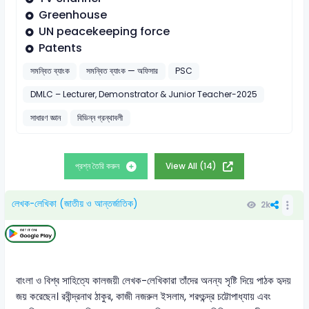
Greenhouse
UN peacekeeping force
Patents
সমন্বিত ব্যাংক
সমন্বিত ব্যাংক — অফিসার
PSC
DMLC – Lecturer, Demonstrator & Junior Teacher-2025
সাধারণ জ্ঞান
বিভিন্ন গ্রন্থাবলী
প্রশ্ন তৈরি করুন
View All (14)
লেখক-লেখিকা (জাতীয় ও আন্তর্জাতিক)
2k
বাংলা ও বিশ্ব সাহিত্যে কালজয়ী লেখক-লেখিকারা তাঁদের অনন্য সৃষ্টি দিয়ে পাঠক হৃদয়
জয় করেছেন। রবীন্দ্রনাথ ঠাকুর, কাজী নজরুল ইসলাম, শরৎচন্দ্র চট্টোপাধ্যায় এবং