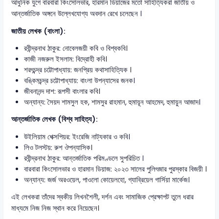
আধুনিক যুগে বারবারা কিংসোলভার, হারমান ডিয়াজের মতো সাহিত্যিকরা জাতীয় ও
আন্তর্জাতিক অঙ্গনে উল্লেখযোগ্য অবদান রেখে চলেছেন ।
জাতীয় লেখক (বাংলা):
রবীন্দ্রনাথ ঠাকুর: নোবেলজয়ী কবি ও বিশ্বকবি।
কাজী নজরুল ইসলাম: বিদ্রোহী কবি।
শরৎচন্দ্র চট্টোপাধ্যায়: জনপ্রিয় কথাসাহিত্যিক ।
বঙ্কিমচন্দ্র চট্টোপাধ্যায়: বাংলা উপন্যাসের জনক।
জীবনানন্দ দাশ: রূপসী বাংলার কবি।
অন্যান্য: সৈয়দ শামসুল হক, শামসুর রাহমান, হুমায়ূন আহমেদ, হুমায়ুন আজাদ।
আন্তর্জাতিক লেখক (বিশ্ব সাহিত্য):
উইলিয়াম শেক্সপিয়র: ইংরেজি নাট্যকার ও কবি।
লিও টলস্টয়: রুশ ঔপন্যাসিক।
রবীন্দ্রনাথ ঠাকুর: আন্তর্জাতিক পরিমণ্ডলে সুপরিচিত ।
বারবারা কিংসোলভার ও হারমান ডিয়াজ: ২০২৩ সালের পুলিৎজার পুরস্কার বিজয়ী ।
অন্যান্য: জর্জ অরওয়েল, পাওলো কোয়েলহো, গ্যাব্রিয়েল গার্সিয়া মার্কেজ।
এই লেখকরা তাঁদের স্বকীয় লিখনশৈলী, দর্শন এবং সামাজিক প্রেক্ষাপট তুলে ধরার
মাধ্যমে নিজ নিজ স্থান করে নিয়েছেন।