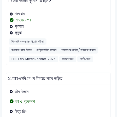
1.
ফেনী জেলার পূর্বনাম কি ছিল?
পরশুরাম
শমসের নগর
সুধারাম
ভুলুয়া
পিএসসি ও অন্যান্য নিয়োগ পরীক্ষা
বাংলাদেশ ডাক বিভাগ — মেট্রোপলিটন সার্কেল — পোস্টাল অপারেটর/মেইল অপারেটর
PBS Feni Meter Reader-2026
সাধারণ জ্ঞান
ফেনী জেলা
2.
আইএসবিএন যে বিষয়ের সাথে জড়িত
জীব বিজ্ঞান
বই ও প্রকাশনা
চিত্র শিল্প