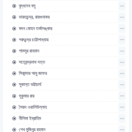
বুদ্ধদেব বসু
ভারতচন্দ্র, রায়গুনাকর
মদন মোহন তর্কালঙ্কার
শরৎচন্দ্র চট্টোপাধ্যায়
শামসুর রাহমান
সত্যেন্দ্রনাথ দত্ত
সিকান্দার আবু জাফর
সুকান্ত ভট্টাচার্য
সুকুমার রায়
সৈয়দ ওয়ালিউল্লাহ
নীলিমা ইব্রাহিম
শেখ মুজিবুর রহমান