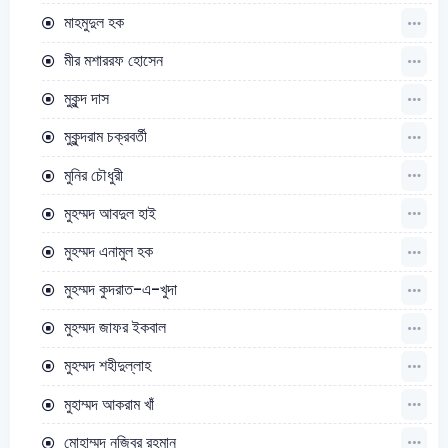
মাহমুদুল হক
মীর মশাররফ হোসেন
মুকুন্দ দাস
মুকুন্দরাম চক্রবর্তী
মুনির চৌধুরী
মুহম্মদ আবদুল হাই
মুহম্মদ এনামুল হক
মুহম্মদ কুদরাত-এ-খুদা
মুহম্মদ জাফর ইকবাল
মুহম্মদ শহীদুল্লাহ
মুহাম্মদ আকরাম খাঁ
মোহাম্মদ নজিবর রহমান