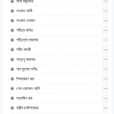
লীলা মজুমদার
শওকত আলী
শওকত ওসমান
শহীদুল জহির
শহীদুল্লা কায়সার
শহীদ কাদরী
শান্তনু কায়সার
শাহ মুহম্মদ সগীর
শিবনারায়ণ রায়
শেখ ওয়াজেদ আলি
সত্যজিৎ রায়
সঞ্জীব চট্টোপাধ্যায়