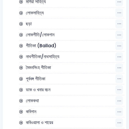
মর্সিয়া সাহিত্য
লোকসাহিত্য
ছড়া
লোকগীতি/লোকগান
গীতিকা (Ballad)
নাথগীতিকা/নাথসাহিত্য
মৈমনসিংহ গীতিকা
পূর্ববঙ্গ গীতিকা
ডাক ও খনার বচন
লোককথা
কবিগান
কবিওয়ালা ও শায়ের