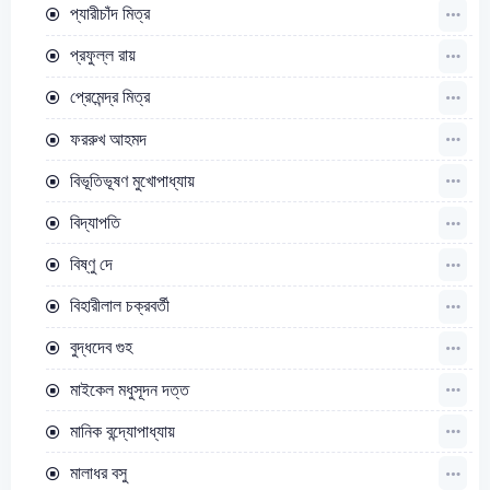
প্যারীচাঁদ মিত্র
প্রফুল্ল রায়
প্রেমেন্দ্র মিত্র
ফররুখ আহমদ
বিভূতিভূষণ মুখোপাধ্যায়
বিদ্যাপতি
বিষ্ণু দে
বিহারীলাল চক্রবর্তী
বুদ্ধদেব গুহ
মাইকেল মধুসূদন দত্ত
মানিক বন্দ্যোপাধ্যায়
মালাধর বসু