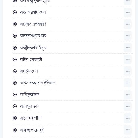
অতীন বন্দ্যোপাধ্যায়
অতুলপ্রসাদ সেন
অদ্বৈত মল্লবর্মণ
অন্নদাশঙ্কর রায়
অবনীন্দ্রনাথ ঠাকুর
অমিয় চক্রবর্তী
অমর্ত্য সেন
আখতারুজ্জামান ইলিয়াস
আনিসুজ্জামান
আনিসুল হক
আনোয়ার পাশা
আফজাল চৌধুরী