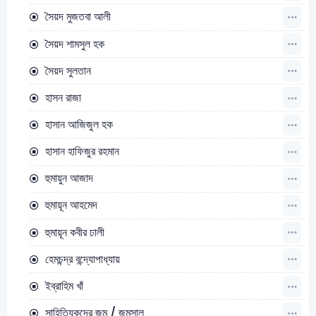
সৈয়দ মুজতবা আলী
সৈয়দ শামসুল হক
সৈয়দ সুলতান
হাসন রাজা
হাসান আজিজুল হক
হাসান হাফিজুর রহমান
হুমায়ুন আজাদ
হুমায়ূন আহমেদ
হুমায়ূন কবীর ঢালী
হেমচন্দ্র বন্দ্যোপাধ্যায়
ইব্রাহিম খাঁ
সাহিত্যিকদের জন্ম / জন্মসাল