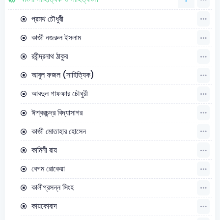
প্রমথ চৌধুরী
কাজী নজরুল ইসলাম
রবীন্দ্রনাথ ঠাকুর
আবুল ফজল (সাহিত্যিক)
আবদুল গাফফার চৌধুরী
ঈশ্বরচন্দ্র বিদ্যাসাগর
কাজী মোতাহার হোসেন
কামিনী রায়
বেগম রোকেয়া
কালীপ্রসন্ন সিংহ
কায়কোবাদ