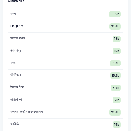
এইচএসসি
বাংলা
30.5k
English
32.6k
উচ্চতর গণিত
18k
পদার্থবিদ্যা
15k
রসায়ন
18.6k
জীববিজ্ঞান
15.3k
ইসলাম শিক্ষা
8.9k
সাধারণ জ্ঞান
21k
ব্যবসায় সংগঠন ও ব্যবস্থাপনা
22.6k
অর্থনীতি
15k