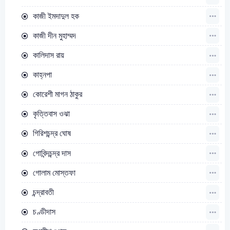
কাজী ইমদাদুল হক
কাজী দীন মুহাম্মদ
কালিদাস রায়
কাহ্নপা
কোরেশী মাগন ঠাকুর
কৃত্তিবাস ওঝা
গিরিশচন্দ্র ঘোষ
গোবিন্দচন্দ্র দাস
গোলাম মোস্তফা
চন্দ্রাবতী
চণ্ডীদাস