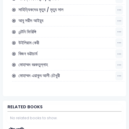
সাহিত্যিকদের মৃত্যু / মৃত্যু সাল
আবু সয়ীদ আইয়ুব
এন্টনি ফিরিঙ্গি
উইলিয়াম কেরী
বিজন ভট্টাচার্য
মোহাম্মদ বরকতুল্লাহ
মোহাম্মদ এয়াকুব আলী চৌধুরী
RELATED BOOKS
No related books to show.