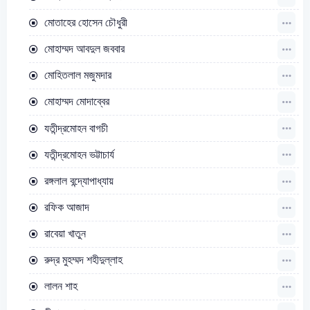
মোতাহের হোসেন চৌধুরী
মোহাম্মদ আবদুল জববার
মোহিতলাল মজুমদার
মোহাম্মদ মোদাব্বের
যতীন্দ্রমোহন বাগচী
যতীন্দ্রমোহন ভট্টাচার্য
রঙ্গলাল বন্দ্যোপাধ্যায়
রফিক আজাদ
রাবেয়া খাতুন
রুদ্র মুহম্মদ শহীদুল্লাহ
লালন শাহ