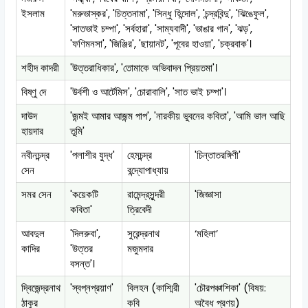
ইসলাম
'মরুভাস্কর', 'চিত্তনামা', 'সিন্ধু হিন্দোল', 'চন্দ্রবিন্দু', 'ঝিঙেফুল',
'সাতভাই চম্পা', 'সর্বহারা', 'সাম্যবাদী', 'ভাঙার গান', 'ঝড়',
'ফণিমনসা', 'জিঞ্জির', 'ছায়ানট', 'পূবের হাওয়া', 'চক্রবাক'।
শহীদ কাদরী
'উত্তরাধিকার', 'তোমাকে অভিবাদন প্রিয়তমা'।
বিষ্ণু দে
'উর্বশী ও আর্টেমিস', 'চোরাবালি', 'সাত ভাই চম্পা'।
দাউদ
'জন্মই আমার আজন্ম পাপ', 'নারকীয় ভুবনের কবিতা', 'আমি ভাল আছি
হায়দার
তুমি'
নবীনচন্দ্র
'পলাশীর যুদ্ধ'
হেমচন্দ্র
'চিন্তাতরঙ্গিণী'
সেন
বন্দ্যোপাধ্যায়
সমর সেন
'কয়েকটি
রামেন্দ্রসুন্দরী
'জিজ্ঞাসা
কবিতা'
ত্রিবেদী
আবদুল
'দিলরুবা',
সুরেন্দ্রনাথ
‘মহিলা’
কাদির
'উত্তর
মজুমদার
বসন্ত'।
দ্বিজেন্দ্রনাথ
'স্বপ্নপ্রয়াণ'
বিলহন (কাশ্মিরী
'চৌরপঞ্চাশিকা' (বিষয়:
ঠাকুর
কবি
অবৈধ প্রণয়)