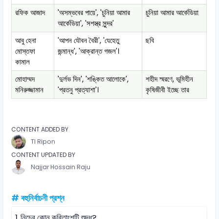
রফিক আজাদ
'অসম্ভবের পায়ে', 'চুনিয়া আমার
চুনিয়া আমার আর্কেডিয়া
আর্কেডিয়া', 'সশস্ত্র সুন্দর'
আবু হেনা
'আপন যৌবন বৈরী', 'যেহেতু
ছবি
মোস্তফা
জন্মান্ধ', 'আক্রান্ত গজল'।
কামাল
মোহাম্মদ
'দুর্লভ দিন', 'শঙ্কিত আলোকে',
শহীদ স্মরণে, ভূমিহীন
মনিরুজ্জামান
'প্রতনু প্রত্যাশা'।
কৃষিজীবী ইচ্ছে তার
CONTENT ADDED BY
TI Ripon
CONTENT UPDATED BY
Najjar Hossain Raju
# বহুনির্বাচনী প্রশ্ন
1.
নিচের কোন কবিতাংশটি শুদ্ধ?