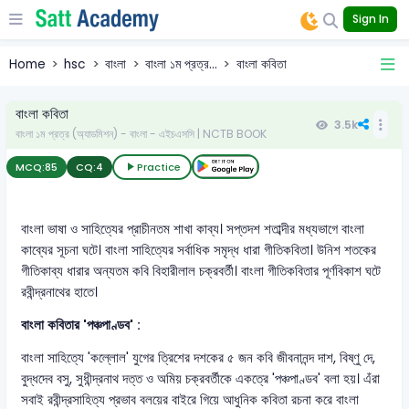
Sign In
Home
hsc
বাংলা
বাংলা ১ম প্রত্র...
বাংলা কবিতা
বাংলা কবিতা
3.5k
বাংলা ১ম প্রত্র (অ্যাডমিশন) - বাংলা - এইচএসসি | NCTB BOOK
MCQ:
85
CQ:
4
Practice
বাংলা ভাষা ও সাহিত্যের প্রাচীনতম শাখা কাব্য। সপ্তদশ শতাব্দীর মধ্যভাগে বাংলা
কাব্যের সূচনা ঘটে। বাংলা সাহিত্যের সর্বাধিক সমৃদ্ধ ধারা গীতিকবিতা। উনিশ শতকের
গীতিকাব্য ধারার অন্যতম কবি বিহারীলাল চক্রবর্তী। বাংলা গীতিকবিতার পূর্ণবিকাশ ঘটে
রবীন্দ্রনাথের হাতে।
বাংলা কবিতার 'পঞ্চপাণ্ডব' :
বাংলা সাহিত্যে 'কল্লোল' যুগের ত্রিশের দশকের ৫ জন কবি জীবনানন্দ দাশ, বিষ্ণু দে,
বুদ্ধদেব বসু, সুধীন্দ্রনাথ দত্ত ও অমিয় চক্রবর্তীকে একত্রে 'পঞ্চপাণ্ডব' বলা হয়। এঁরা
সবাই রবীন্দ্রসাহিত্য প্রভাব বলয়ের বাইরে গিয়ে আধুনিক কবিতা রচনা করে বাংলা