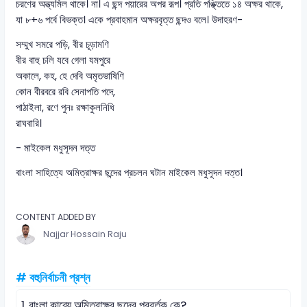
চরণের অন্ত্যমিল থাকে। না। এ ছন্দ পয়ারের অপর রূপ। প্রতি পঙ্ক্তিতে ১৪ অক্ষর থাকে,
যা ৮+৬ পর্বে বিভক্ত। একে প্রবাহমান অক্ষরবৃত্ত ছন্দও বলে। উদাহরণ-
সম্মুখ সমরে পড়ি, বীর চূড়ামণি
বীর বাহু চলি যবে গেলা যমপুরে
অকালে, কহ, হে দেবি অমৃতভাষিণি
কোন বীরবরে রবি সেনাপতি পদে,
পাঠাইলা, রণে পুনঃ রক্ষাকুলনিধি
রাঘবারি।
- মাইকেল মধুসূদন দত্ত
বাংলা সাহিত্যে অমিত্রাক্ষর ছন্দের প্রচলন ঘটান মাইকেল মধুসূদন দত্ত।
CONTENT ADDED BY
Najjar Hossain Raju
# বহুনির্বাচনী প্রশ্ন
1.
বাংলা কাব্যে অমিত্রাক্ষর ছন্দের প্রবর্তক কে?