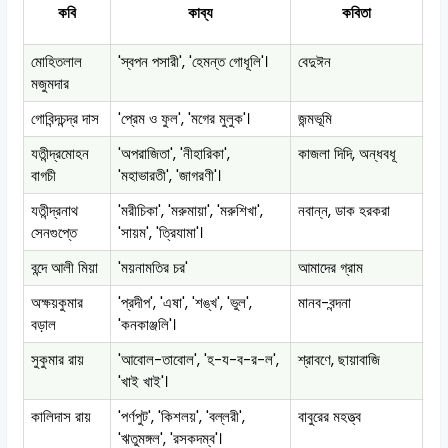
কবি
কাব্য
কবিতা
মোহিতলাল
'স্বপন পসারী', 'হেমন্ত গোধূলি'।
বেদুঈন
মজুমদার
গোবিন্দচন্দ্র দাস
'প্রেম ও ফুল', 'মগের মুলুক'।
জন্মভূমি
যতীন্দ্রমোহন
'অপরাজিতা', 'নীহারিকা',
কাজলা দিদি, অন্ধবধূ
বাগচী
'মহাভারতী', 'জাগরণী'।
যতীন্দ্রনাথ
'মরীচিকা', 'মরুমায়া', 'মরুশিখা',
নবান্ন, ডাক হরকরা
সেনগুপ্তে
'সায়ম', 'ত্রিযামা'।
বন্দে আলী মিয়া
'ময়নামতির চর'
আমাদের গ্রাম
অক্ষয়কুমার
'প্রদীপ', 'এষা', 'শঙ্খ', 'ভুল',
মানব-বন্দনা
বড়াল
'কনকাঞ্জলি'।
সুকুমার রায়
'আবোল-তাবোল', 'হ-য-ব-র-ল',
শ্রাবণে, ছায়াবাজি
'খাই খাই'।
কালিদাস রায়
'পর্ণপুট', 'কিশলয়', 'বল্লরী',
বাবুরের মহত্ত্ব
'ঋতুমঙ্গল', 'রসকদম্ব'।