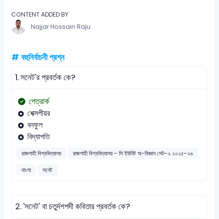
CONTENT ADDED BY
Najjar Hossain Raju
# বহুনির্বাচনী প্রশ্ন
1.
সনেট'র প্রবর্তক কে?
পেত্রার্ক
শেক্সপীয়র
বনফুল
বিদ্যাপতি
রাজশাহী বিশ্ববিদ্যালয়
রাজশাহী বিশ্ববিদ্যালয় - সি ইউনিট অ-বিজ্ঞান সেট-২ ২০২৫-২৬
বাংলা
সনেট
2.
'সনেট' বা চতুর্দশপদী কবিতার প্রবর্তক কে?