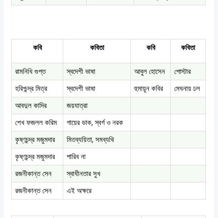
কবি
কবিতা
কবি
কবিতা
রামনিধি গুপ্ত
স্বদেশী ভাষা
আবুল হোসেন
পোস্টার
হরিশ্চন্দ্র মিত্র
স্বদেশী ভাষা
হুমায়ূন কবির
মেঘনায় ঢল
আবদুল কাদির
জয়যাত্রা
শেখ ফজলল করিম
গায়ের ডাক, স্বর্গ ও নরক
কৃষ্ণচন্দ্র মজুমদার
মিতব্যয়িতা, সমব্যথি
কৃষ্ণচন্দ্র মজুমদার
পারিব না
রজনীকান্ত সেন
স্বাধীনতার সুখ
রজনীকান্ত সেন
এই অক্ষরে