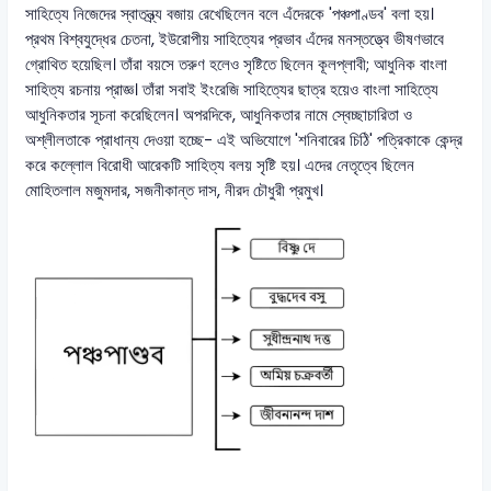
সাহিত্যে নিজেদের স্বাতন্ত্র্য বজায় রেখেছিলেন বলে এঁদেরকে 'পঞ্চপাণ্ডব' বলা হয়।
প্রথম বিশ্বযুদ্ধের চেতনা, ইউরোপীয় সাহিত্যের প্রভাব এঁদের মনস্তত্ত্বে ভীষণভাবে
গ্রোথিত হয়েছিল। তাঁরা বয়সে তরুণ হলেও সৃষ্টিতে ছিলেন কূলপ্লাবী; আধুনিক বাংলা
সাহিত্য রচনায় প্রাজ্ঞ। তাঁরা সবাই ইংরেজি সাহিত্যের ছাত্র হয়েও বাংলা সাহিত্যে
আধুনিকতার সূচনা করেছিলেন। অপরদিকে, আধুনিকতার নামে স্বেচ্ছাচারিতা ও
অশ্লীলতাকে প্রাধান্য দেওয়া হচ্ছে- এই অভিযোগে 'শনিবারের চিঠি' পত্রিকাকে কেন্দ্র
করে কল্লোল বিরোধী আরেকটি সাহিত্য বলয় সৃষ্টি হয়। এদের নেতৃত্বে ছিলেন
মোহিতলাল মজুমদার, সজনীকান্ত দাস, নীরদ চৌধুরী প্রমুখ।