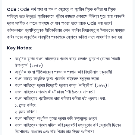
Ode :
Ode অর্থ গাথা বা গান বা স্তোত্র বা প্রাচীন গ্রিক কবিতা যা গ্রিক
সাহিত্য হতে উদ্ভূত। প্রাচীনকালে গ্রীসে রঙ্গমঞ্চে কোরাসে বিভিন্ন সুরে নানা অঙ্গভঙ্গি
দ্বারা সংগীত ও নাচের মাধ্যমে যে গান গাওয়া হতো তাকে Ode বলা হতো।
বর্তমানকালে প্রশস্তিমূলক গীতিকবিতায় কোন গম্ভীর বিষয়বস্তু বা উপাদানের মাধ্যমে
কবির মনের অনুভূতির ভাবমূর্তির প্রকাশকে স্তোত্র কবিতা নামে আখ্যায়িত করা হয়।
Key Notes:
আধুনিক যুগের বাংলা সাহিত্যের প্রথম কাব্য রঙ্গলাল বন্দ্যোপাধ্যায়ের 'পদ্মিনী
উপাখ্যান' (১৮৫৮)।
আধুনিক বাংলা গীতিকাব্যের প্রথম ও প্রধান কবি বিহারীলাল চক্রবর্তী।
বাংলা কাব্যে আধুনিক যুগের প্রবর্তক মাইকেল মধুসূদন দত্ত।
বাংলা সাহিত্যে প্রথম বিদ্রোহী প্রধান কাব্য 'অগ্নিবীণা' (১৯২২)।
বাংলা সাহিত্যের প্রথম জীবনীকাব্য 'শ্রী চৈতন্য ভাগবত'।
বাংলা সাহিত্যের প্রাচীনতম ধারা কবিতা। কবিতা দুই প্রকার। যথা:
১. তন্ময় কবিতা,
২. মন্ময় কবিতা।
বাংলা সাহিত্যে আধুনিক যুগের প্রথম কবি ঈশ্বরচন্দ্র গুপ্ত।
বাংলা সাহিত্যের প্রথম মহিলা কবি চন্দ্রাবতী। মধ্যযুগের কবি চন্দ্রাবতী ছিলেন
কিশোরগঞ্জ অঞ্চলের এবং তাঁর পিতার নাম দ্বিজ বংশীদাস।