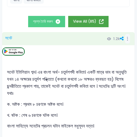
প্রশ্ন তৈরি করুন
View All (85)
সনেট
1.2k
সনেট ইটালিয়ান শব্দ। এর বাংলা অর্থ- চতুর্দশপদী কবিতা। একটি মাত্র ভাব বা অনুভূতি
যখন ১৪ অক্ষরের চতুর্দশ পঙ্ক্তিতে (কখনো কখনো ১৮ অক্ষরও ব্যবহৃত হয়) বিশেষ
ছন্দরীতিতে প্রকাশ পায়, তাকেই সনেট বা চতুর্দশপদী কবিতা বলে । সনেটের দুটি অংশ।
যথাঃ
ক. অষ্টক : প্রথম ৮ চরণকে অষ্টক বলে।
খ. ষটক : শেষ ৬ চরণকে ঘটক বলে।
বাংলা সাহিত্যে সনেটের প্রচলন ঘটান মাইকেল মধুসূদন দত্ত।