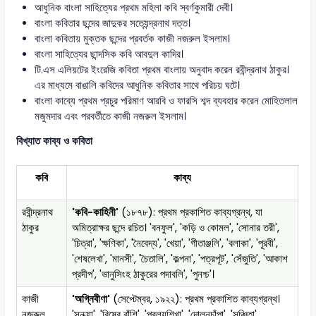
আধুনিক বাংলা সাহিত্যের প্রথম মহিলা কবি স্বর্ণকুমারী দেবী।
বাংলা কবিতার ছন্দের জাদুকর সত্যেন্দ্রনাথ দত্ত।
বাংলা কবিতায় মুক্তক ছন্দের প্রবর্তক কাজী নজরুল ইসলাম।
বাংলা সাহিত্যের ছান্দসিক কবি আবদুল কাদির।
টি.এস এলিয়টের ইংরেজি কবিতা প্রথম বাংলায় অনুবাদ করেন রবীন্দ্রনাথ ঠাকুর।
এর মাধ্যমে বাঙালি কবিদের আধুনিক কবিতার সাথে পরিচয় ঘটে।
বাংলা কাব্যে প্রথম প্রচুর পরিমাণ আরবি ও ফারসি শব্দ ব্যবহার করেন মোহিতলাল
মজুমদার এবং পরবর্তীতে কাজী নজরুল ইসলাম।
বিখ্যাত কাব্য ও কবিতা
কবি
কাব্য
রবীন্দ্রনাথ
'কবি-কাহিনী'
(১৮৭৮): প্রথম প্রকাশিত কাব্যগ্রন্থ, যা
ঠাকুর
অমিত্রাক্ষর ছন্দে রচিত। 'বনফুল', 'কড়ি ও কোমল', 'সোনার তরী',
'চিত্রা', 'ক্ষণিকা', 'নৈবেদ্য', 'খেয়া', 'গীতাঞ্জলি', 'বলাকা', 'পূরবী',
'শেষলেখা', 'মানসী', 'চৈতালি', 'কল্পনা', 'পত্রপূট', 'সেঁজুতি', 'আকাশ
প্রদীপ', 'ভানুসিংহ ঠাকুরের পদাবলি', 'পুনশ্চ'।
কাজী
'অগ্নিবীণা'
(সেপ্টেম্বর, ১৯২২): প্রথম প্রকাশিত কাব্যগ্রন্থ।
নজরুল
'সন্ধ্যা', 'বিষের বাঁশি', 'প্রলয়শিখা', 'দোলনচাঁপা', 'সঞ্চিতা',