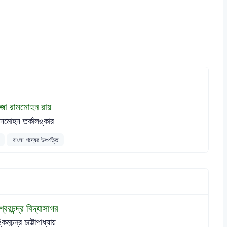
াজা রামমোহন রায়
নমোহন তর্কালঙ্কার
বাংলা গদ্যের উৎপত্তি
্বরচন্দ্র বিদ্যাসাগর
কিমচন্দ্র চট্টোপাধ্যায়