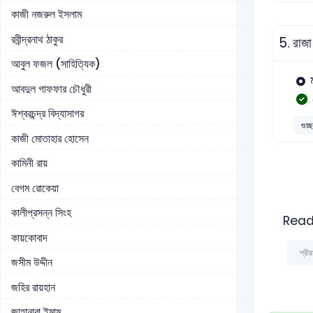
কাজী নজরুল ইসলাম
রবীন্দ্রনাথ ঠাকুর
5.
রাজা
আবুল ফজল (সাহিত্যিক)
আবদুল গাফফার চৌধুরী
ঈশ্বরচন্দ্র বিদ্যাসাগর
গুচ্
কাজী মোতাহার হোসেন
কামিনী রায়
বেগম রোকেয়া
কালীপ্রসন্ন সিংহ
Read
কায়কোবাদ
শ্রী
জসীম উদ্দীন
জহির রায়হান
জাহানারা ইমাম