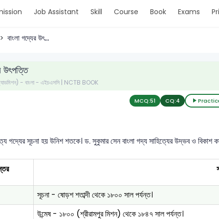
ission
Job Assistant
Skill
Course
Book
Exams
Pr
বাংলা গদ্যের উৎ...
র উৎপত্তি
 (অ্যাডমিশন) - বাংলা - এইচএসসি | NCTB BOOK
MCQ:
51
CQ:
4
Practic
ত্যে গদ্যের সূচনা হয় উনিশ শতকে। ড. সুকুমার সেন বাংলা গদ্য সাহিত্যের উদ্ভব ও বিকাশ
স্তর
সূচনা - ষোড়শ শতাব্দী থেকে ১৮০০ সাল পর্যন্ত।
উন্মেষ - ১৮০০ (শ্রীরামপুর মিশন) থেকে ১৮৪৭ সাল পর্যন্ত।