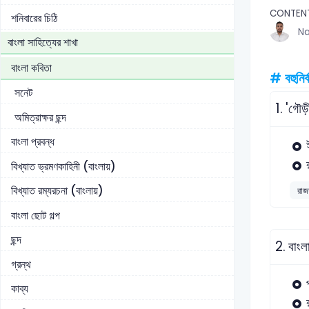
CONTEN
শনিবারের চিঠি
Na
বাংলা সাহিত্যের শাখা
বাংলা কবিতা
# বহুনির্
সনেট
1.
'গৌড়
অমিত্রাক্ষর ছন্দ
বাংলা প্রবন্ধ
বিখ্যাত ভ্রমণকাহিনী (বাংলায়)
বিখ্যাত রম্যরচনা (বাংলায়)
রাজশ
বাংলা ছোট গল্প
ছন্দ
2.
বাংল
গ্রন্থ
কাব্য