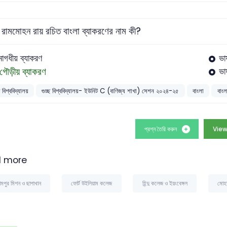
 রামমোহন রায় রচিত বাংলা ব্যাকরণের নাম কী?
মাগধীয় ব্যাকরণ
ভা
গৌড়ীয় ব্যাকরণ
ভা
ছ বিশ্ববিদ্যালয়
গুচ্ছ বিশ্ববিদ্যালয়- ইউনিট C (বাণিজ্য শাখা) সেশন ২০২৪-২৫
বাংলা
বাংল
প্রশ্ন তৈরি করুন
View
 more
রামপুর মিশন ও ছাপাখান
ফোর্ট উইলিয়াম কলেজ
হিন্দু কলেজ ও ইয়ংবেঙ্গল
মোহা