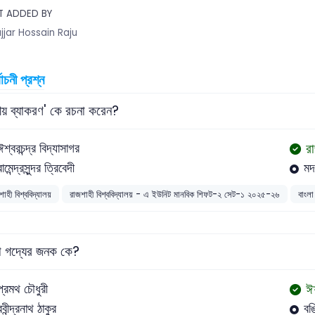
T ADDED BY
jjar Hossain Raju
বাচনী প্রশ্ন
ীয় ব্যাকরণ' কে রচনা করেন?
র
ঈশ্বরচন্দ্র বিদ্যাসাগর
রামেন্দ্রসুন্দর ত্রিবেদী
মদ
াহী বিশ্ববিদ্যালয়
রাজশাহী বিশ্ববিদ্যালয় - এ ইউনিট মানবিক শিফট-২ সেট-১ ২০২৫-২৬
বাংলা
া গদ্যের জনক কে?
ঈশ
প্রমথ চৌধুরী
রবীন্দ্রনাথ ঠাকুর
বঙ্