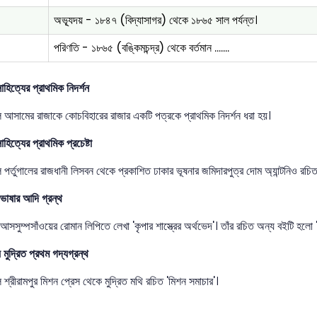
অভ্যূদয় - ১৮৪৭ (বিদ্যাসাগর) থেকে ১৮৬৫ সাল পর্যন্ত।
পরিণতি - ১৮৬৫ (বঙ্কিমচন্দ্র) থেকে বর্তমান .......
াহিত্যের প্রাথমিক নিদর্শন
 আসামের রাজাকে কোচবিহারের রাজার একটি পত্রকে প্রাথমিক নিদর্শন ধরা হয়।
াহিত্যের প্রাথমিক প্রচেষ্টা
পর্তুগালের রাজধানী লিসবন থেকে প্রকাশিত ঢাকার ভূষনার জমিদারপুত্র দোম অ্যান্টনিও রচিত '
 ভাষার আদি গ্রন্থ
সসুম্পসাঁওয়ের রোমান লিপিতে লেখা 'কৃপার শাস্ত্রের অর্থভেদ'। তাঁর রচিত অন্য বইটি 
 মুদ্রিত প্রথম গদ্যগ্রন্থ
শ্রীরামপুর মিশন প্রেস থেকে মুদ্রিত মথি রচিত 'মিশন সমাচার'।