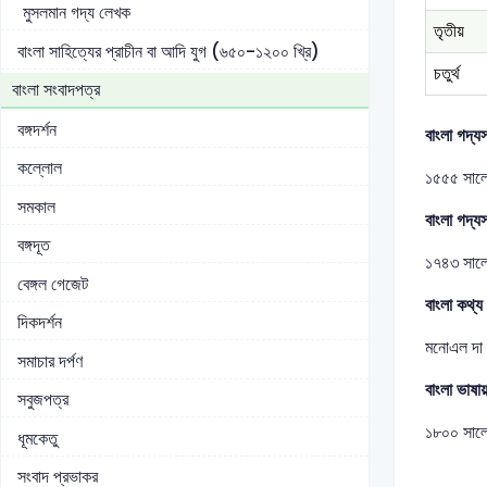
মুসলমান গদ্য লেখক
তৃতীয়
বাংলা সাহিত্যের প্রাচীন বা আদি যুগ (৬৫০-১২০০ খ্রি)
চতুর্থ
বাংলা সংবাদপত্র
বঙ্গদর্শন
বাংলা গদ্যস
কল্লোল
১৫৫৫ সালে
সমকাল
বাংলা গদ্যস
বঙ্গদূত
১৭৪৩ সালে 
বেঙ্গল গেজেট
বাংলা কথ্য
দিকদর্শন
মনোএল দা আ
সমাচার দর্পণ
বাংলা ভাষায়
সবুজপত্র
১৮০০ সালে 
ধূমকেতু
সংবাদ প্রভাকর