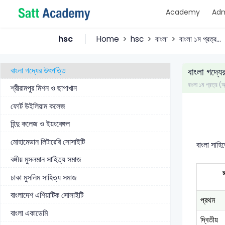
Academy
Adm
অবক্ষয় যুগ/যুগ সন্ধিক্ষণ (১৭৬০-১৮৬০ খ্রি.)
বাংলা সাহিত্যের অন্ধকার যুগ (১২০১-১৩৫০)
hsc
Home
hsc
বাংলা
বাংলা ১ম প্রত্র...
বাংলা সাহিত্যের আধুনিক যুগ (১৮০১ খ্রি-বর্তমান)
বাংলা গদ্যের উৎপত্তি
বাংলা গদ্যে
বাংলা ১ম প্রত্র
শ্রীরামপুর মিশন ও ছাপাখান
ফোর্ট উইলিয়াম কলেজ
হিন্দু কলেজ ও ইয়ংবেঙ্গল
মোহামেডান লিটারেরি সোসাইটি
বাংলা সাহি
বঙ্গীয় মুসলমান সাহিত্য সমাজ
ঢাকা মুসলিম সাহিত্য সমাজ
বাংলাদেশ এশিয়াটিক সোসাইটি
প্রথম
বাংলা একাডেমি
দ্বিতীয়