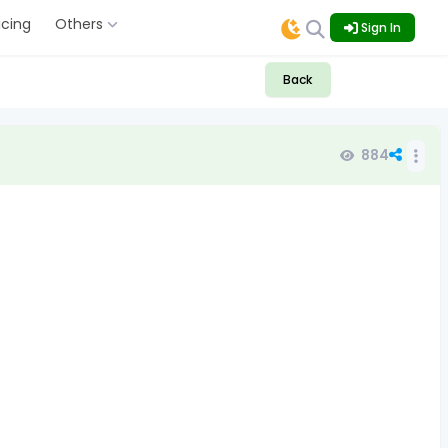
icing
Others
Sign In
Back
884