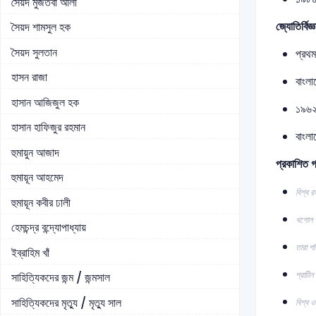
সৈয়দ মুজতবা আলী
জ্যোতির্বিজ
সৈয়দ শামসুল হক
সৈয়দ সুলতান
প্রথম
হাসন রাজা
বাংল
হাসান আজিজুল হক
১৯৬২–
হাসান হাফিজুর রহমান
বাংলাদ
হুমায়ুন আজাদ
প্রকাশিত গ
হুমায়ূন আহমেদ
বিশ্ব 
হুমায়ূন কবীর ঢালী
খগোল প
হেমচন্দ্র বন্দ্যোপাধ্যায়
তারা পর
ইব্রাহিম খাঁ
প্রাচীন 
সাহিত্যিকদের জন্ম / জন্মসাল
সাহিত্যিকদের মৃত্যু / মৃত্যু সাল
বিশ্ব 