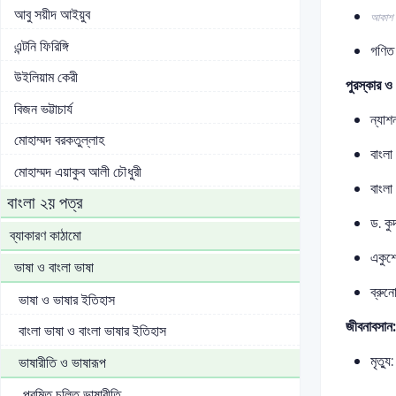
আবু সয়ীদ আইয়ুব
আকাশ 
এন্টনি ফিরিঙ্গি
গণিত 
উইলিয়াম কেরী
পুরস্কার ও 
বিজন ভট্টাচার্য
ন্যাশ
মোহাম্মদ বরকতুল্লাহ
বাংলা
মোহাম্মদ এয়াকুব আলী চৌধুরী
বাংল
বাংলা ২য় পত্র
ড. ক
ব্যাকারণ কাঠামো
একুশ
ভাষা ও বাংলা ভাষা
ব্রু
ভাষা ও ভাষার ইতিহাস
জীবনাবসান:
বাংলা ভাষা ও বাংলা ভাষার ইতিহাস
মৃত্য
ভাষারীতি ও ভাষারূপ
প্রমিত চলিত ভাষারীতি