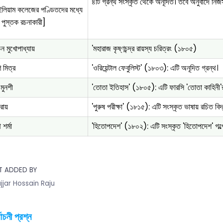
৪টি গ্রন্থ সংস্কৃত থেকে অনূদিত। তবে অনুবাদে নিজস
ইলিয়াম কলেজের পণ্ডিতদের মধ্যে
 পুস্তক রচনাকারী]
ন মুখোপাধ্যায়
'মহারাজ কৃষ্ণচন্দ্র রায়স্য চরিত্রং (১৮০৫)
 মিত্র
'ওরিয়েন্টাল ফেবুলিস্ট' (১৮০৩): এটি অনূদিত গ্রন্থ।
মুনশী
'তোতা ইতিহাস' (১৮০৫): এটি ফারসি 'তোতা কাহিনী'র 
রায়
'পুরুষ পরীক্ষা' (১৮১৫): এটি সংস্কৃত ভাষায় রচিত বিদ্
শর্মা
'হিতোপদেশ' (১৮০২): এটি সংস্কৃত 'হিতোপদেশ' গল্প
T ADDED BY
jjar Hossain Raju
বাচনী প্রশ্ন