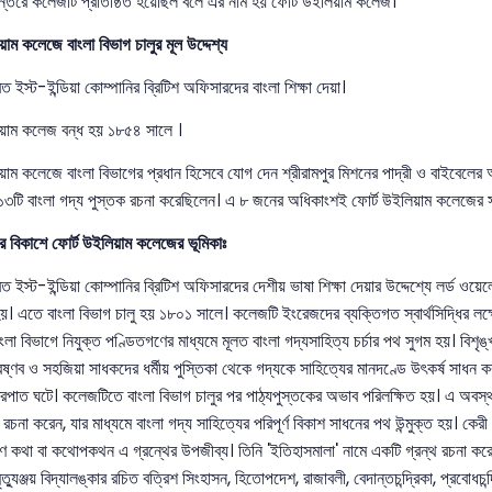
্তরে কলেজটি প্রতিষ্ঠিত হয়েছিল বলে এর নাম হয় ফোর্ট উইলিয়াম কলেজ।
য়াম কলেজে বাংলা বিভাগ চালুর মূল উদ্দেশ্য
রত ইস্ট-ইন্ডিয়া কোম্পানির ব্রিটিশ অফিসারদের বাংলা শিক্ষা দেয়া।
িয়াম কলেজ বন্ধ হয় ১৮৫৪ সালে ।
য়াম কলেজে বাংলা বিভাগের প্রধান হিসেবে যোগ দেন শ্রীরামপুর মিশনের পাদ্রী ও বাইবেলের
৩টি বাংলা গদ্য পুস্তক রচনা করেছিলেন। এ ৮ জনের অধিকাংশই ফোর্ট উইলিয়াম কলেজের সা
ের বিকাশে ফোর্ট উইলিয়াম কলেজের ভূমিকাঃ
মরত ইস্ট-ইন্ডিয়া কোম্পানির ব্রিটিশ অফিসারদের দেশীয় ভাষা শিক্ষা দেয়ার উদ্দেশ্যে লর্ড 
 হয়। এতে বাংলা বিভাগ চালু হয় ১৮০১ সালে। কলেজটি ইংরেজদের ব্যক্তিগত স্বার্থসিদ্ধির ল
লা বিভাগে নিযুক্ত পণ্ডিতগণের মাধ্যমে মূলত বাংলা গদ্যসাহিত্য চর্চার পথ সুগম হয়। বিশৃঙ
বৈষ্ণব ও সহজিয়া সাধকদের ধর্মীয় পুস্তিকা থেকে গদ্যকে সাহিত্যের মানদণ্ডে উৎকর্ষ সাধন
ত্রপাত ঘটে। কলেজটিতে বাংলা বিভাগ চালুর পর পাঠ্যপুস্তকের অভাব পরিলক্ষিত হয়। এ অবস
 রচনা করেন, যার মাধ্যমে বাংলা গদ্য সাহিত্যের পরিপূর্ণ বিকাশ সাধনের পথ উন্মুক্ত হয়। ক
রণ কথা বা কথোপকথন এ গ্রন্থের উপজীব্য। তিনি 'ইতিহাসমালা' নামে একটি গ্রন্থ রচনা করেন, 
ৃত্যুঞ্জয় বিদ্যালঙ্কার রচিত বত্রিশ সিংহাসন, হিতোপদেশ, রাজাবলী, বেদান্তচন্দ্রিকা, প্রবোধ