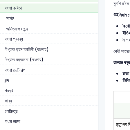
মুনশি রচিত 
বাংলা কবিতা
উইলিয়াম কে
সনেট
'কথো
অমিত্রাক্ষর ছন্দ
'ইতি
বাংলা প্রবন্ধ
'এ গ্
বিখ্যাত ভ্রমণকাহিনী (বাংলায়)
কেরী সাহেব
বিখ্যাত রম্যরচনা (বাংলায়)
রামরাম বসুর
বাংলা ছোট গল্প
'রাজা
ছন্দ
'লিপ
গ্রন্থ
কাব্য
চলচ্চিত্র
বাংলা নাটক
মৃত্যুঞ্জয়