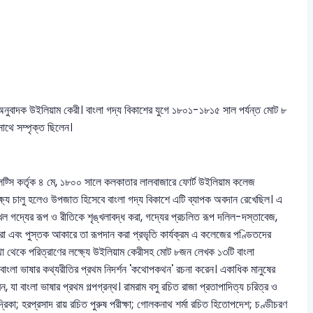
 অনুবাদক উইলিয়াম কেরী। বাংলা গদ্য বিকাশের যুগে ১৮০১-১৮১৫ সাল পর্যন্ত মোট ৮
থে সম্পৃক্ত ছিলেন।
ওয়েলেট্সি কর্তৃক ৪ মে, ১৮০০ সালে কলকাতার লালবাজারে ফোর্ট উইলিয়াম কলেজ
ক্ষ্যে চালু হলেও উপজাত হিসেবে বাংলা গদ্য বিকাশে এটি ব্যাপক অবদান রেখেছিল। এ
্খল গদ্যের রূপ ও রীতিকে শৃঙ্খলাবদ্ধ করা, গদ্যের প্রচলিত রূপ দলিল-দস্তাবেজ,
 করা এবং পুস্তক আকারে তা রূপদান করা প্রভৃতি কার্যক্রম এ কলেজের পণ্ডিতদের
্থা থেকে পরিত্রাণের লক্ষ্যে উইলিয়াম কেরীসহ মোট ৮জন লেখক ১৩টি বাংলা
েরী বাংলা ভাষার কথ্যরীতির প্রথম নিদর্শন 'কথোপকথন' রচনা করেন। একাধিক মানুষের
যা বাংলা ভাষার প্রথম গল্পগ্রন্থ। রামরাম বসু রচিত রাজা প্রতাপাদিত্য চরিত্র ও
চন্দ্রিকা; হরপ্রসাদ রায় রচিত পুরুষ পরীক্ষা; গোলকনাথ শর্মা রচিত হিতোপদেশ; চণ্ডীচরণ