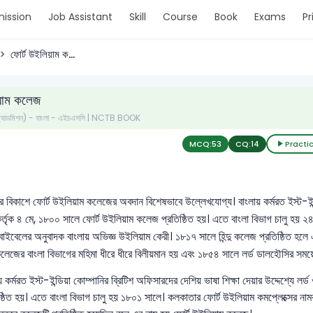
ission
Job Assistant
Skill
Course
Book
Exams
Pr
ফোর্ট উইলিয়াম ক...
য়াম কলেজ
 (অ্যাডমিশন) - বাংলা - এইচএসসি | NCTB BOOK
MCQ:
53
CQ:
14
Practi
ের বিকাশে ফোর্ট উইলিয়াম কলেজের অবদান বিশেষভাবে উল্লেখযোগ্য। বাংলায় কর্মরত ইস্ট-ইন্ডি
কর্তৃক ৪ মে, ১৮০০ সালে ফোর্ট উইলিয়াম কলেজ প্রতিষ্ঠিত হয়। এতে বাংলা বিভাগ চালু হয় ২
 বাইবেলের অনুবাদক বাংলায় অভিজ্ঞ উইলিয়াম কেরী। ১৮১৭ সালে হিন্দু কলেজ প্রতিষ্ঠিত হলে 
েজের বাংলা বিভাগের মহিমা ধীরে ধীরে বিলীয়মান হয় এবং ১৮৫৪ সালে লর্ড ডালহৌসির সময়
য় কর্মরত ইস্ট-ইন্ডিয়া কোম্পানির ব্রিটিশ অফিসারদের দেশিয় ভাষা শিক্ষা দেয়ার উদ্দেশ্যে 
ষ্ঠিত হয়। এতে বাংলা বিভাগ চালু হয় ১৮০১ সালে। কলকাতার ফোর্ট উইলিয়াম কমপ্লেক্সের না