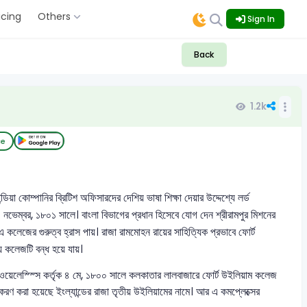
icing
Others
Sign In
Back
1.2k
ce
য়া কোম্পানির ব্রিটিশ অফিসারদের দেশিয় ভাষা শিক্ষা দেয়ার উদ্দেশ্যে লর্ড
৪ নভেম্বর, ১৮০১ সালে। বাংলা বিভাগের প্রধান হিসেবে যোগ দেন শ্রীরামপুর মিশনের
এ কলেজের গুরুত্ব হ্রাস পায়। রাজা রামমোহন রায়ের সাহিত্যিক প্রভাবে ফোর্ট
ে কলেজটি বন্ধ হয়ে যায়।
লর্ড ওয়েলেস্স্সি কর্তৃক ৪ মে, ১৮০০ সালে কলকাতার লালবাজারে ফোর্ট উইলিয়াম কলেজ
মকরণ করা হয়েছে ইংল্যান্ডের রাজা তৃতীয় উইলিয়ামের নামে। আর এ কমপ্লেক্সের