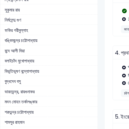
সুকুমার রায়
নির্মলেন্দু গুণ
জাহা
ফকির গরীবুল্লাহ
বঙ্কিমচন্দ্র চট্টোপাধ্যায়
বন্দে আলী মিয়া
4.
প্রথ
বলাইচাঁদ মুখোপাধ্যায়
বিভূতিভূষণ বন্দ্যোপাধ্যায়
বুদ্ধদেব বসু
ভারতচন্দ্র, রায়গুনাকর
চট্ট
মদন মোহন তর্কালঙ্কার
শরৎচন্দ্র চট্টোপাধ্যায়
5.
ইংরে
শামসুর রাহমান