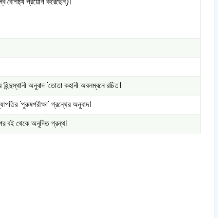
্ব বৈশিষ্ট্য প্রয়োগ করেছেন)।
হিন্দুস্থানী অনুবাদ 'তোতা কহানী অবলম্বনে রচিত।
যাপতির 'পুরুষপরীক্ষা' গ্রন্থের অনুবাদ।
ের বই থেকে অনূদিত গ্রন্থ।