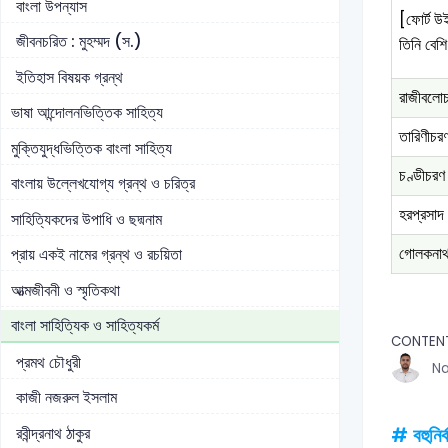
বাংলা উপন্যাস
[ফোর্ট উ
জীবনচরিত : মুহম্মদ (স.)
তিনি বেশি
ইতিহাস বিষয়ক গ্রন্থ
রাজীবলোচ
ভাষা আন্দোলনভিত্তিক সাহিত্য
তারিণীচরণ
মুক্তিযুদ্ধভিত্তিক বাংলা সাহিত্য
চণ্ডীচরণ 
বাংলায় উল্লেখযোগ্য গ্রন্থ ও চরিত্র
হরপ্রসাদ 
সাহিত্যিকদের উপাধি ও ছদ্মনাম
গোলকনাথ 
প্রায় একই নামের গ্রন্থ ও রচয়িতা
আত্মজীবনী ও স্মৃতিকথা
বাংলা সাহিত্যিক ও সাহিত্যকর্ম
CONTEN
প্রমথ চৌধুরী
Na
কাজী নজরুল ইসলাম
রবীন্দ্রনাথ ঠাকুর
# বহুনির্