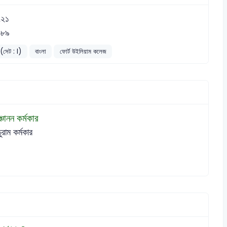
৭২১
৬৮৯
 (সেট : I)
বাংলা
ফোর্ট উইলিয়াম কলেজ
্চানন কর্মকার
চুরাম কর্মকার