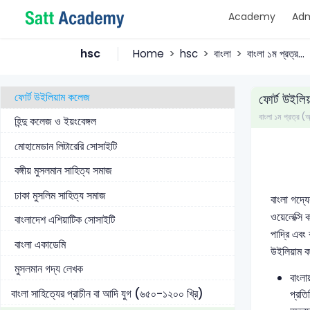
Academy
Adm
বাংলা সাহিত্যের আধুনিক যুগ (১৮০১ খ্রি-বর্তমান)
বাংলা গদ্যের উৎপত্তি
hsc
Home
hsc
বাংলা
বাংলা ১ম প্রত্র...
শ্রীরামপুর মিশন ও ছাপাখান
ফোর্ট উইলিয়াম কলেজ
ফোর্ট উইলি
বাংলা ১ম প্রত্র
হিন্দু কলেজ ও ইয়ংবেঙ্গল
মোহামেডান লিটারেরি সোসাইটি
বঙ্গীয় মুসলমান সাহিত্য সমাজ
ঢাকা মুসলিম সাহিত্য সমাজ
বাংলা গদ্য
ওয়েলেক্সি 
বাংলাদেশ এশিয়াটিক সোসাইটি
পাদ্রি এবং
বাংলা একাডেমি
উইলিয়াম কল
মুসলমান গদ্য লেখক
বাংলা
বাংলা সাহিত্যের প্রাচীন বা আদি যুগ (৬৫০-১২০০ খ্রি)
প্রতি