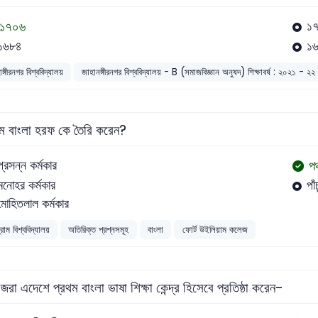
১৭০৬
১
১৬৮৪
১
ঙ্গীরনগর বিশ্ববিদ্যালয়
জাহানঙ্গীরনগর বিশ্ববিদ্যালয় - B (সমাজবিজ্ঞান অনুষদ) শিক্ষাবর্ষ : ২০২১ - ২২
ম বাংলা হরফ কে তৈরি করেন?
পঞ
প্রসন্ন কর্মকার
মনােহর কর্মকার
পাঁ
মােহিতলাল কর্মকার
গ্রাম বিশ্ববিদ্যালয়
অতিরিক্ত প্রশ্নসমূহ
বাংলা
ফোর্ট উইলিয়াম কলেজ
জরা এদেশে প্রথম বাংলা ভাষা শিক্ষা কেন্দ্র হিসেবে প্রতিষ্ঠা করেন-