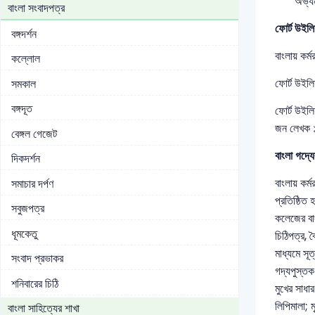
অভ্যন
বাংলা সংবাদপত্র
ফোর্ট উইলি
বঙ্গদর্শন
বাংলায় কর্ম
কল্লোল
ফোর্ট উইল
সমকাল
বঙ্গদূত
ফোর্ট উইলি
জন লেখক ১
বেঙ্গল গেজেট
বাংলা গদ্য
দিকদর্শন
বাংলায় কর্
সমাচার দর্পণ
প্রতিষ্ঠিত
সবুজপত্র
কলেজের বাং
ধূমকেতু
চিঠিপত্র, 
মাধ্যমে সূ
সংবাদ প্রভাকর
গদ্যপুস্তক
শনিবারের চিঠি
মুখের সাধা
লিপিমালা; ম
বাংলা সাহিত্যের শাখা