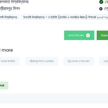
ফ
কলকাতা বিশ্ববিদ্যালয়
শ্রীরামপুর মিশন
প্
ামী বিশ্ববিদ্যালয়
ইসলামী বিশ্ববিদ্যালয় - খ ইউনিট (মানবিক ও সামাজিক বিজ্ঞান) শিক্ষাবর্ষ ২০০৫-
প্রশ্ন তৈরি করুন
View
 more
া গদ্যের উৎপত্তি
শ্রীরামপুর মিশন ও ছাপাখান
হিন্দু কলেজ ও ইয়ংবেঙ্গল
মোহা
ous