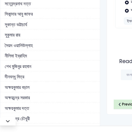
সত্যেন্দ্রনাথ দত্ত
সিকান্দার আবু জাফর
ইসল
সুকান্ত ভট্টাচার্য
সুকুমার রায়
সৈয়দ ওয়ালিউল্লাহ
নীলিমা ইব্রাহিম
Read
শেখ মুজিবুর রহমান
বাংল
দীনবন্ধু মিত্র
অক্ষয়কুমার বড়াল
অক্ষয়চন্দ্র সরকার
Previ
অক্ষয়কুমার দত্ত
অক্ষয়চন্দ্র চৌধুরী
অচিন্ত্যকুমার সেনগুপ্ত