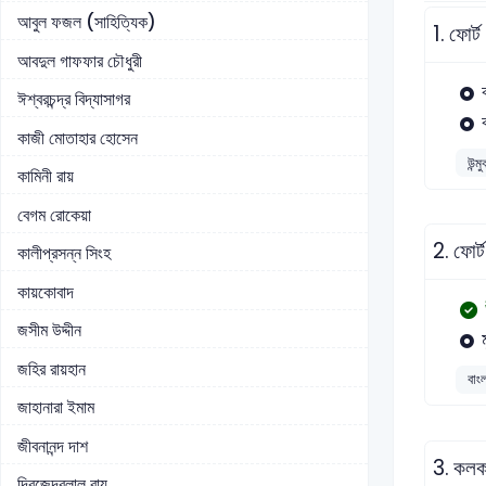
আবুল ফজল (সাহিত্যিক)
1.
ফোর্
আবদুল গাফফার চৌধুরী
ঈশ্বরচন্দ্র বিদ্যাসাগর
কাজী মোতাহার হোসেন
উন্ম
কামিনী রায়
বেগম রোকেয়া
2.
ফোর্
কালীপ্রসন্ন সিংহ
কায়কোবাদ
জসীম উদ্দীন
জহির রায়হান
বাং
জাহানারা ইমাম
জীবনানন্দ দাশ
3.
কলকা
দ্বিজেন্দ্রলাল রায়