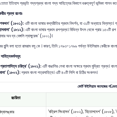
তোতা ইতিহাস প্রভৃতি গদ্যগ্রন্থ বাংলা গদ্য সাহিত্যের বিকাশে গুরুত্বপূর্ণ ভূমিকা পালন কর
রীর গ্রন্থ রচনাঃ
পকথন' (১৮০১):
এটি বাংলা ভাষার কথ্যরীতির প্রথম নিদর্শন, যা ৩১টি অধ্যায়ে বিন্যস্ত।
হাসমালা' (১৮১২):
এটি বাংলা ভাষার প্রথম গল্পগ্রন্থ। বিভিন্ন উৎস থেকে প্রায় ১৫০টি গল
রামার অব দ্য বেঙ্গলি ল্যাঙ্গুয়েজ' (১৮০১)।
ের মুন্সি বলা হতো রামরাম বসু কে । কারণ, তিনি ১৭৯৩-১৭৯৬ পর্যন্ত উইলিয়াম কেরীকে বাংল
 সাহিত্যকর্মসমূহ
 প্রতাপাদিত্য চরিত্র' (১৮০১):
এটি বাঙালির লেখা বাংলা অক্ষরে প্রথম মুদ্রিত গ্রন্থ। বা
িমালা' (১৮০২):
প্রথম বাংলা পত্রসাহিত্য। এটি ৪০টি লিপি বা চিঠির সংকলন।
ফোর্ট উইলিয়াম কলেজের পণ্ডিত
রচয়িতা
'বত্রিশ সিংহাসন' (১৮০২), 'হিতোপদেশ' (১৮০৮), 'রা
 বিদ্যালঙ্কার