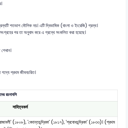
ে।
 গ্রন্থটি শতভাগ মৌলিক নয়। এটি দ্বিভাষিক (বাংলা ও ইংরেজি) গ্রন্থ।
্প সংগ্রহের পর তা অনুবাদ করে এ গ্রন্থে সংকলিত করা হয়েছে।
া শেখান।
ংলা গদ্যে প্রথম জীবনচরিত।
দের রচনাবলি
সাহিত্যকর্ম
জাবলী' (১৮০৮), 'বেদান্তচন্দ্রিকা' (১৮১৭), 'প্রবোধচন্দ্রিকা' (১৮৩৩)। (প্রথম