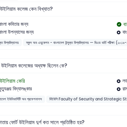
ট উইলিয়াম কলেজ কেন বিখ্যাত?
বা
বাংলা কবিতার জন্য
বাংলা উপন্যাসের জন্য
বা
ুক্ত বিশ্ববিদ্যালয়
স্কুল অব এডুকেশন - বাংলাদেশ উন্মুক্ত বিশ্ববিদ্যালয় — বিএড ভর্তি পরীক্ষা (২০১
ট উইলিয়াম কলেজের অধ্যক্ষ ছিলেন কে?
উইলিয়াম কেরি
লর
মৃত্যুঞ্জয় বিদ্যালঙ্কার
রা
লাদেশ ইউনিভার্সিটি অব প্রফেশনালস
বিইউপি Faculty of Security and Strategic 
তায় ফোর্ট উইলিয়াম দুর্গ কত সালে প্রতিষ্ঠিত হয়?