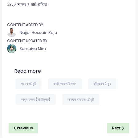
১৯২৫ সালের ৪ মার্চ, রাঁচিতে।
CONTENT ADDED BY
Najjar Hossain Raju
CONTENT UPDATED BY
Sumaiya Mim
Read more
প্রমথ চৌধুরী
কাজী নজরুল ইসলাম
রবীন্দ্রনাথ ঠাকুর
আবুল ফজল (সাহিত্যিক)
আবদুল গাফফার চৌধুরী
Previous
Next