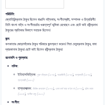
পরিচিতি:
জ্যোতিরিন্দ্রনাথ ঠাকুর ছিলেন বাঙালি নাট্যকার, সংগীতস্রষ্টা, সম্পাদক ও চিত্রশিল্পী।
তিনি বাংলা নাট্য ও সংগীতচর্চায় গুরুত্বপূর্ণ ভূমিকা রেখেছেন এবং ছোট ভাই রবীন্দ্রনাথ
ঠাকুরের প্রতিভার বিকাশে সহায়ক ছিলেন।
জন্ম:
কলকাতার জোড়াসাঁকোর ঠাকুর পরিবারে জন্মগ্রহণ করেন। পিতা দেবেন্দ্রনাথ ঠাকুর, দাদা
দ্বারকানাথ ঠাকুর। ছোট ভাই ছিলেন রবীন্দ্রনাথ ঠাকুর।
রচনাবলি ও পুরস্কার:
নাটক:
ইতিহাসভিত্তিক:
,
,
,
পুরু-বিক্রম (১৮৭৪)
সরোজিনী (১৮৭৫)
অশ্রুমতী (১৮৭৯)
স্বপ্নময়ী (১৮৮২)
হাস্যরসাত্মক:
,
,
কিঞ্চিৎ জলযোগ (১৮৭৩)
এমন কর্ম আর ক'রব না (১৮৭৭)
হঠাৎ নবাব
,
(১৮৮৪)
অলীক বাবু (১৯০০)
সংগীত: