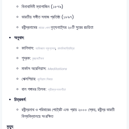
বিনাবাদিনী ম্যাগাজিন (১৮৭৯)
ভারতীয় সঙ্গীত সমাজ প্রতিষ্ঠা (১৮৯৭)
রবীন্দ্রনাথের
নৃত্যনাট্যের ২০টি সুরের রচয়িতা
মায়ের খেলা
অনুবাদ:
কালিদাস:
,
অভিজ্ঞান শকুন্তলম
মালবিকাগ্নিমিত্র
শূদ্রক:
মৃচ্ছকটিকম
মার্কাস অরেলিয়াস:
Meditations
শেক্সপিয়ার:
জুলিয়াস সিজার
বাল গঙ্গাধর তিলক:
শ্রীমদ্ভগবদগীতা
চিত্রকর্ম:
রবীন্দ্রনাথ ও পরিবারের পোর্ট্রেট এবং প্রায় ২০০০ স্কেচ, রবীন্দ্র ভারতী
বিশ্ববিদ্যালয়ে সংরক্ষিত
মৃত্যু: