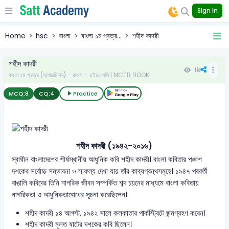
Sign In
Home
hsc
বাংলা
বাংলা ১ম প্রত্র...
শহীদ কাদরী
শহীদ কাদরী
1k
বাংলা ১ম প্রত্র (অ্যাডমিশন) - বাংলা - এইচএসসি | NCTB BOOK
MCQ:
8
CQ:
4
Practice
শহীদ কাদরী (১৯৪২-২০১৬)
স্বাধীন বাংলাদেশের শীর্ষস্থানীয় আধুনিক কবি শহীদ কাদরী। বাংলা কবিতার পঞ্চাশ
দশকের সর্বোচ্চ সম্ভাবনা ও সাফল্য দেখা যায় তাঁর কাব্যগ্রন্থসমূহে। ১৯৪৭ পরবর্তী
বাঙালি কবিদের তিনি নাগরিক জীবন সম্পর্কিত শব্দ চয়নের মাধ্যমে বাংলা কবিতায়
নাগরিকতা ও আধুনিকতাবোধের সূচনা করেছিলেন।
শহীদ কাদরী ১৪ আগস্ট, ১৯৪২ সালে কলকাতার পার্কস্ট্রিটে জন্মগ্রহণ করেন।
শহীদ কাদরী মূলত ষাটের দশকের কবি ছিলেন।