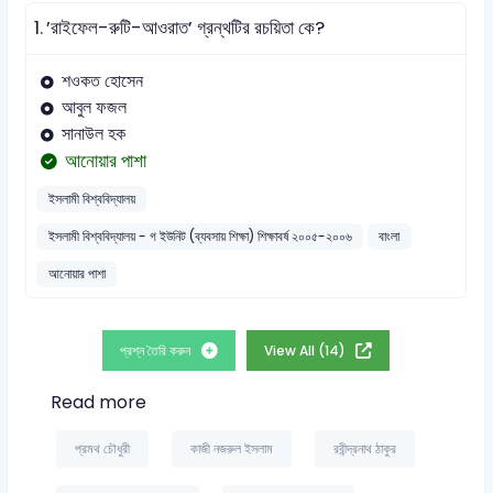
1.
’রাইফেল-রুটি-আওরাত’ গ্রন্থটির রচয়িতা কে?
শওকত হোসেন
আবুল ফজল
সানাউল হক
আনোয়ার পাশা
ইসলামী বিশ্ববিদ্যালয়
ইসলামী বিশ্ববিদ্যালয় - গ ইউনিট (ব্যবসায় শিক্ষা) শিক্ষাবর্ষ ২০০৫-২০০৬
বাংলা
আনোয়ার পাশা
প্রশ্ন তৈরি করুন
View All (14)
Read more
প্রমথ চৌধুরী
কাজী নজরুল ইসলাম
রবীন্দ্রনাথ ঠাকুর