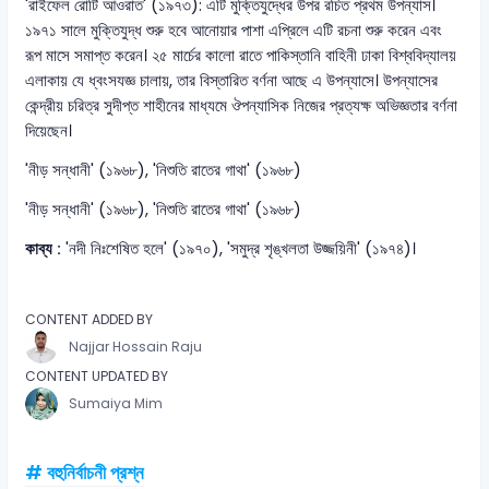
'রাইফেল রোটি আওরাত' (১৯৭৩): এটি মুক্তিযুদ্ধের উপর রচিত প্রথম উপন্যাস।
১৯৭১ সালে মুক্তিযুদ্ধ শুরু হবে আনোয়ার পাশা এপ্রিলে এটি রচনা শুরু করেন এবং
রূপ মাসে সমাপ্ত করেন। ২৫ মার্চের কালো রাতে পাকিস্তানি বাহিনী ঢাকা বিশ্ববিদ্যালয়
এলাকায় যে ধ্বংসযজ্ঞ চালায়, তার বিস্তারিত বর্ণনা আছে এ উপন্যাসে। উপন্যাসের
কেন্দ্রীয় চরিত্র সুদীপ্ত শাহীনের মাধ্যমে ঔপন্যাসিক নিজের প্রত্যক্ষ অভিজ্ঞতার বর্ণনা
দিয়েছেন।
'নীড় সন্ধানী' (১৯৬৮), 'নিশুতি রাতের গাথা' (১৯৬৮)
'নীড় সন্ধানী' (১৯৬৮), 'নিশুতি রাতের গাথা' (১৯৬৮)
কাব্য :
'নদী নিঃশেষিত হলে' (১৯৭০), 'সমুদ্র শৃঙ্খলতা উজ্জয়িনী' (১৯৭৪)।
CONTENT ADDED BY
Najjar Hossain Raju
CONTENT UPDATED BY
Sumaiya Mim
# বহুনির্বাচনী প্রশ্ন