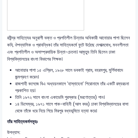
রবীন্দ্র সাহিত্যের অনুরাগী ভক্ত ও প্রগতিশীল চিন্তার অধিকারী আনোয়ার পাশা ছিলেন
কবি, ঔপন্যাসিক ও প্রাবন্ধিক। তাঁর সাহিত্যকর্মে ফুটে উঠেছে দেশাত্মবোধ, মননশীলতা
এবং প্রগতিশীল ও অসাম্প্রদায়িক চিন্তা-চেতনা। আমৃত্যু তিনি ছিলেন ঢাকা
বিশ্ববিদ্যালয়ের বাংলা বিভাগের শিক্ষক।
আনোয়ার পাশা ১৫ এপ্রিল, ১৯২৮ সালে ডবকাই গ্রাম, বহরমপুর, মুর্শিদাবাদে
জন্মগ্রহণ করেন।
রাজশাহী কলেজে বিএ অধ্যয়নকালে 'হাস্নাহেনা' শিরোনামে তাঁর একটি রম্যরচনা
প্রকাশিত হয়।
তিনি ১৯৭২ সালে বাংলা একাডেমি পুরস্কার (মরণোত্তর) পান।
১৪ ডিসেম্বর, ১৯৭১ সালে পাক-বাহিনী (আল বদর) ঢাকা বিশ্ববিদ্যালয়ের বাসা
থেকে তাঁকে ধরে নিয়ে গিয়ে মিরপুর বধ্যভূমিতে হত্যা করে।
তাঁর সাহিত্যকর্মসমূহঃ
উপন্যাস: