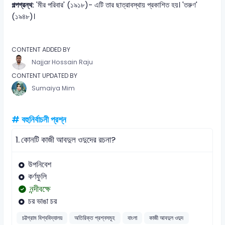
গল্পগ্রন্থ:
'মীর পরিবার' (১৯১৮)- এটি তার ছাত্রাবস্থায় প্রকাশিত হয়। 'তরুণ'
(১৯৪৮)।
CONTENT ADDED BY
Najjar Hossain Raju
CONTENT UPDATED BY
Sumaiya Mim
# বহুনির্বাচনী প্রশ্ন
1.
কোনটি কাজী আবদুল ওদুদের রচনা?
উপনিবেশ
কর্ণফুলি
নন্দীবক্ষে
চর ভাঙা চর
চট্টগ্রাম বিশ্ববিদ্যালয়
অতিরিক্ত প্রশ্নসমূহ
বাংলা
কাজী আবদুল ওদুদ