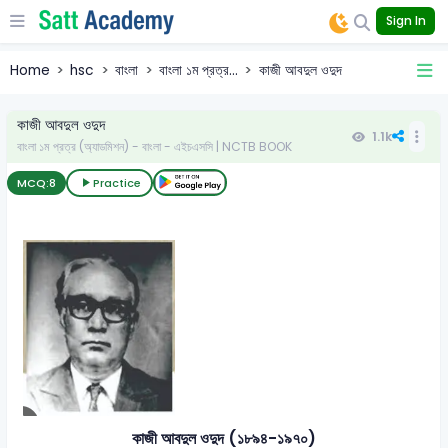
Sign In
Home
hsc
বাংলা
বাংলা ১ম প্রত্র...
কাজী আবদুল ওদুদ
কাজী আবদুল ওদুদ
1.1k
বাংলা ১ম প্রত্র (অ্যাডমিশন) - বাংলা - এইচএসসি | NCTB BOOK
MCQ:
8
Practice
কাজী আবদুল ওদুদ (১৮৯৪-১৯৭০)