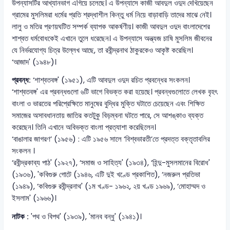
উপন্যাসটির আখ্যানভাগ এগিয়ে চলেছে। এ উপন্যাসে কাজী আবদুল ওদুদ দেখিয়েছেন
গ্রামের মুসলিমরা ধর্মের প্রতি শ্রদ্ধাশীল কিন্তু ধর্ম নিয়ে বাড়াবাড়ি তাদের মাঝে নেই।
লালু ও মতির প্রণয়ঘটিত সম্পর্ক ব্যাপক আকর্ষণীয়। কাজী আবদুল ওদুদ বাংলাদেশের
শাশ্বত ধর্মবোধকেই এখানে তুলে ধরেছেন। এ উপন্যাসে অন্ত্যজ চাষি মুসলিম জীবনের
যে নির্ভরযোগ্য চিত্র উল্লেখ আছে, তা রবীন্দ্রনাথ ঠাকুরকেও আকৃষ্ট করেছিল।
‘আজাদ' (১৯৪৮)।
প্রবন্ধ:
‘শাশ্বতবঙ্গ' (১৯৫১), এটি আবদুল ওদুদ রচিত প্রবন্ধের সংকলন।
‘শাশ্বতবঙ্গ' এর প্রবন্ধগুলো ৬টি ভাগে বিভক্ত করা হয়েছে। প্রবন্ধগুলোতে লেখক বৃহৎ
বাংলা ও ভারতের পরিপ্রেক্ষিতে মানুষের বুদ্ধির মুক্তি ঘটাতে চেয়েছেন এবং শিক্ষিত
সমাজের অসাবধানতায় জাতির কতটুকু বিড়ম্বনা ঘটতে পারে, সে আশঙ্কাও ব্যক্ত
করেছেন। তিনি এখানে অবিভক্ত বাংলা প্রত্যাশা করেছিলেন।
‘বাঙালার জাগরণ’ (১৯৫৬) : এটি ১৯৫৬ সালে ‘বিশ্বভারতী’তে প্রদত্ত বক্তৃতাবলির
সংকলন ।
‘রবীন্দ্রকাব্য পাঠ' (১৯২৭), ‘সমাজ ও সাহিত্য' (১৯৩৪), ‘হিন্দু-মুসলমানের বিরোধ'
(১৯৩৬), 'কবিগুরু গোটে (১৯৪৬, এটি দুই খণ্ডে প্রকাশিত), ‘নজরুল প্রতিভা
(১৯৪৯), ‘কবিগুরু রবীন্দ্রনাথ' (১ম খণ্ড- ১৯৬২, ২য় খণ্ড ১৯৬৯), ‘মোহাম্মদ ও
ইসলাম' (১৯৬৬)।
নাটক :
'পথ ও বিপথ' (১৯৩৯), 'মানব বন্ধু' (১৯৪১)।