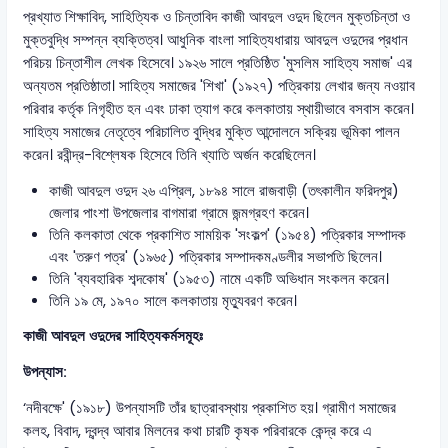
প্রখ্যাত শিক্ষাবিদ, সাহিত্যিক ও চিন্তাবিদ কাজী আবদুল ওদুদ ছিলেন মুক্তচিন্তা ও
মুক্তবুদ্ধি সম্পন্ন ব্যক্তিত্ব। আধুনিক বাংলা সাহিত্যধারায় আবদুল ওদুদের প্রধান
পরিচয় চিন্তাশীল লেখক হিসেবে। ১৯২৬ সালে প্রতিষ্ঠিত 'মুসলিম সাহিত্য সমাজ' এর
অন্যতম প্রতিষ্ঠাতা। সাহিত্য সমাজের 'শিখা' (১৯২৭) পত্রিকায় লেখার জন্য নওয়াব
পরিবার কর্তৃক নিগৃহীত হন এবং ঢাকা ত্যাগ করে কলকাতায় স্থায়ীভাবে বসবাস করেন।
সাহিত্য সমাজের নেতৃত্বে পরিচালিত বুদ্ধির মুক্তি আন্দোলনে সক্রিয় ভূমিকা পালন
করেন। রবীন্দ্র-বিশ্লেষক হিসেবে তিনি খ্যাতি অর্জন করেছিলেন।
কাজী আবদুল ওদুদ ২৬ এপ্রিল, ১৮৯৪ সালে রাজবাড়ী (তৎকালীন ফরিদপুর)
জেলার পাংশা উপজেলার বাগমারা গ্রামে জন্মগ্রহণ করেন।
তিনি কলকাতা থেকে প্রকাশিত সাময়িক 'সংকল্প' (১৯৫৪) পত্রিকার সম্পাদক
এবং 'তরুণ পত্র' (১৯৬৫) পত্রিকার সম্পাদকমণ্ডলীর সভাপতি ছিলেন।
তিনি 'ব্যবহারিক শব্দকোষ' (১৯৫৩) নামে একটি অভিধান সংকলন করেন।
তিনি ১৯ মে, ১৯৭০ সালে কলকাতায় মৃত্যুবরণ করেন।
কাজী আবদুল ওদুদের সাহিত্যকর্মসমূহঃ
উপন্যাস:
‘নদীবক্ষে' (১৯১৮) উপন্যাসটি তাঁর ছাত্রাবস্থায় প্রকাশিত হয়। গ্রামীণ সমাজের
কলহ, বিবাদ, দ্বন্দ্ব আবার মিলনের কথা চারটি কৃষক পরিবারকে কেন্দ্র করে এ