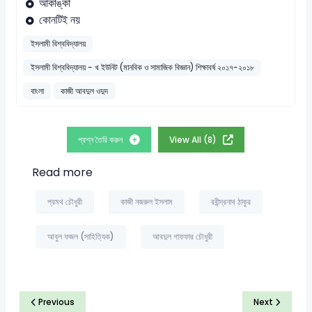
আকাঙ্কা
কোনটিই নয়
ইসলামী বিশ্ববিদ্যালয়
ইসলামী বিশ্ববিদ্যালয় - খ ইউনিট (মানবিক ও সামাজিক বিজ্ঞান) শিক্ষাবর্ষ ২০১৭-২০১৮
বাংলা
কাজী আবদুল ওদুদ
প্রশ্ন তৈরি করুন
View All (8)
Read more
প্রমথ চৌধুরী
কাজী নজরুল ইসলাম
রবীন্দ্রনাথ ঠাকুর
আবুল ফজল (সাহিত্যিক)
আবদুল গাফফার চৌধুরী
Previous
Next