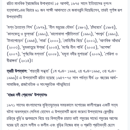
রচিত মানবিক ট্রাজেডির উপাখ্যান। ১৫ আগস্ট, ১৯৭৫ সালে ইতিহাসের নৃশংস
হত্যাকাণ্ডের বিচারে ৬১ জন সাক্ষী আদালতে যে জবানবন্দি দিয়েছিলেন, তারই পূর্ণাঙ্গ রূপ
উপন্যাসটি।
'মগ্ন চৈতন্যে শিস' (১৯৭৯), 'নীল ময়ূরের যৌবন' (১৯৮২), 'চাঁদবেনে' (১৯৮৪),
'কালকেতু ও ফুল্লরা' (১৯৯২), 'ভালোবাসা প্রীতিলতা' (১৯৯২), 'পদশব্দ' (১৯৯২),
'টানাপোড়েন' (১৯৯৪), 'লারা' (২০০০), 'মোহিনীর বিয়ে' (২০০২), 'আণবিক আঁধার'
(২০০৩), 'ঘুমকাতুরে ঈশ্বর' (২০০৪), 'মর্গের নীল পাখি' (২০০৫), 'অপেক্ষা'
(২০০৭), 'পূর্ণছবির মগ্নতা' (২০০৮), 'যমুনা নদীর মুশায়রা' (২০০৯), 'গেরিলা ও
বীরাঙ্গনা' (২০১৪)।
ত্রয়ী উপন্যাস:
'গায়ত্রী সন্ধ্যা' (১ম খণ্ড- ১৯৯৪, ২য় খণ্ড-১৯৯৫, ৩য় খণ্ড-
১৯৯৬)। এ উপন্যাসটি রচিত হয়েছে ১৯৪৭-৭৫ সাল পর্যন্ত দীর্ঘ ২৮ বছরের আর্থ-
সামাজিক, রাজনৈতিক ও সাংস্কৃতিক পটভূমিতে।
'হাঙর নদী গ্রেনেড' উপন্যাসঃ
১৯৭১ সালের বাংলাদেশের মুক্তিযুদ্ধের সময়কালে যশোরের কালীগঞ্জের একটি সত্য
ঘটনা অবলম্বনে সেলিনা হোসেন এ উপন্যাসটি রচনা করেন। উপন্যাসের কেন্দ্রীয়
চরিত্র বুড়ি'র অল্পবয়সে বিয়ে হয় বিপত্নীক চাচাত ভাই গফুরের সাথে। গফুরের আগের
ঘরের দুই ছেলে সলীম ও কলীম এবং বুড়ির নিজের বাক্ ও শ্রুতি প্রতিবন্ধী ছেলে