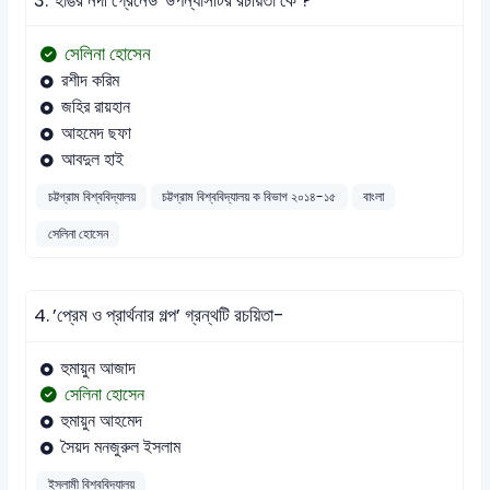
3.
'হাঙর নদী গ্রেনেড' উপন্যাসটির রচয়িতা কে ?
সেলিনা হোসেন
রশীদ করিম
জহির রায়হান
আহমেদ ছফা
আবদুল হাই
চট্টগ্রাম বিশ্ববিদ্যালয়
চট্টগ্রাম বিশ্ববিদ্যালয় ক বিভাগ ২০১৪-১৫
বাংলা
সেলিনা হোসেন
4.
’প্রেম ও প্রার্থনার গল্প’ গ্রন্থটি রচয়িতা-
হুমায়ুন আজাদ
সেলিনা হোসেন
হুমায়ুন আহমেদ
সৈয়দ মনজুরুল ইসলাম
ইসলামী বিশ্ববিদ্যালয়