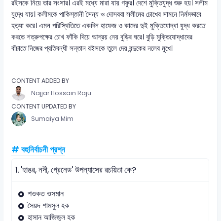
রইসকে নিয়ে তার সংসার। এরই মধ্যে মারা যায় গফুর। দেশে মুক্তিযুদ্ধ শুরু হয়। সলীম
যুদ্ধে যায়। কলীমকে পাকিস্তানী সৈন্য ও দোসররা সলীমের চোখের সামনে নির্মমভাবে
হত্যা করে। এমন পরিস্থিতিতে একদিন হাফেজ ও কাদের দুই মুক্তিযোদ্ধা যুদ্ধ করতে
করতে শত্রুপক্ষের চোখ ফাঁকি দিয়ে আশ্রয় নেয় বুড়ির ঘরে। বুড়ি মুক্তিযোদ্ধাদের
বাঁচাতে নিজের প্রতিবন্ধী সন্তান রইসকে তুলে দেয় বন্দুকের নলের মুখে।
CONTENT ADDED BY
Najjar Hossain Raju
CONTENT UPDATED BY
Sumaiya Mim
# বহুনির্বাচনী প্রশ্ন
1.
'হাঙর, নদী, গ্রেনেড' উপন্যাসের রচয়িতা কে?
শওকত ওসমান
সৈয়দ শামসুল হক
হাসান আজিজুল হক