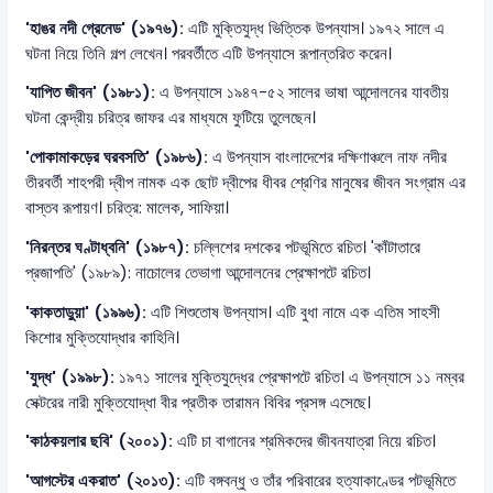
'হাঙর নদী গ্রেনেড' (১৯৭৬):
এটি মুক্তিযুদ্ধ ভিত্তিক উপন্যাস। ১৯৭২ সালে এ
ঘটনা নিয়ে তিনি গল্প লেখেন। পরবর্তীতে এটি উপন্যাসে রূপান্তরিত করেন।
'যাপিত জীবন' (১৯৮১):
এ উপন্যাসে ১৯৪৭-৫২ সালের ভাষা আন্দোলনের যাবতীয়
ঘটনা কেন্দ্রীয় চরিত্র জাফর এর মাধ্যমে ফুটিয়ে তুলেছেন।
'পোকামাকড়ের ঘরবসতি' (১৯৮৬):
এ উপন্যাস বাংলাদেশের দক্ষিণাঞ্চলে নাফ নদীর
তীরবর্তী শাহপরী দ্বীপ নামক এক ছোট দ্বীপের ধীবর শ্রেণির মানুষের জীবন সংগ্রাম এর
বাস্তব রূপায়ণ। চরিত্র: মালেক, সাফিয়া।
'নিরন্তর ঘণ্টাধ্বনি' (১৯৮৭):
চল্লিশের দশকের পটভূমিতে রচিত। 'কাঁটাতারে
প্রজাপতি' (১৯৮৯): নাচোলের তেভাগা আন্দোলনের প্রেক্ষাপটে রচিত।
'কাকতাড়ুয়া' (১৯৯৬):
এটি শিশুতোষ উপন্যাস। এটি বুধা নামে এক এতিম সাহসী
কিশোর মুক্তিযোদ্ধার কাহিনি।
'যুদ্ধ' (১৯৯৮):
১৯৭১ সালের মুক্তিযুদ্ধের প্রেক্ষাপটে রচিত। এ উপন্যাসে ১১ নম্বর
সেক্টরের নারী মুক্তিযোদ্ধা বীর প্রতীক তারামন বিবির প্রসঙ্গ এসেছে।
'কাঠকয়লার ছবি' (২০০১):
এটি চা বাগানের শ্রমিকদের জীবনযাত্রা নিয়ে রচিত।
'আগস্টের একরাত' (২০১৩):
এটি বঙ্গবন্ধু ও তাঁর পরিবারের হত্যাকাণ্ডের পটভূমিতে