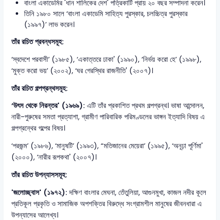
বাংলা একাডেমির 'ধান শালিকের দেশ' পত্রিকাটি প্রায় ২০ বছর সম্পাদনা করেন।
তিনি ১৯৮০ সালে ‘বাংলা একাডেমি সাহিত্য পুরস্কার, চলচ্চিত্র পুরস্কার
(১৯৯৭)’ লাভ করেন।
তাঁর রচিত প্রবন্ধসমূহ:
‘স্বদেশে পরবাসী’ (১৯৮৫), ‘একাত্তরে ঢাকা' (১৯৯০), ‘নির্ভয় করো হে’ (১৯৯৮),
‘মুক্ত করো ভয়’ (২০০২), ‘ঘর গেরস্থির রাজনীতি' (২০০৭)।
তাঁর রচিত গল্পগ্রন্থসমূহ:
‘উৎস থেকে নিরন্তর' (১৯৬৯):
এটি তাঁর প্রকাশিত প্রথম গল্পগ্রন্থ। ভাষা আন্দোলন,
নারী-পুরুষের সমতা প্রত্যাশা, গ্রামীণ পারিবারিক পরিমণ্ডলের ভাঙ্গন ইত্যাদি বিষয় এ
গল্পগ্রন্থের গল্পের বিষয়।
‘পরজন্ম’ (১৯৮৬), ‘মানুষটি’ (১৯৯৩), “মতিজানের মেয়েরা’ (১৯৯৫), ‘অনূঢ়া পূর্ণিমা'
(২০০০), ‘নারীর রূপকথা' (২০০৭)।
তাঁর রচিত উপন্যাসসমূহ:
'জলোচ্ছ্বাস' (১৯৭২):
দক্ষিণ বাংলার মেঘনা, তেঁতুলিয়া, আগুনমুখা, কাজল নদীর কূলে
প্রতিকূল প্রকৃতি ও সামাজিক অপশক্তির বিরুদ্ধে সংগ্রামশীল মানুষের জীবনধারা এ
উপন্যাসের আলেখ্য।