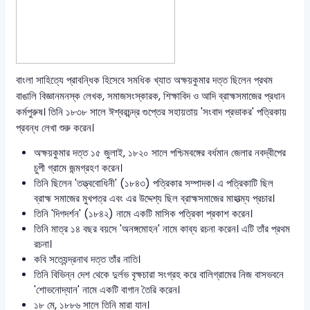
বাংলা সাহিত্যে প্রাবন্ধিক হিসেবে সমধিক খ্যাত অক্ষয়কুমার দত্ত ছিলেন প্রথম
বাঙালি বিজ্ঞানমনস্ক লেখক, সমাজসংস্কারক, শিক্ষাবিদ ও আদি ব্রাহ্মসমাজের প্রধান
কর্মপুরুষ। তিনি ১৮৩৮ সালে ঈশ্বরচন্দ্র গুপ্তের সহায়তায় 'সংবাদ প্রভাকর' পত্রিকায়
প্রবন্ধ লেখা শুরু করেন।
অক্ষয়কুমার দত্ত ১৫ জুলাই, ১৮২০ সালে পশ্চিমবঙ্গের বর্ধমান জেলার নবদ্বীপের
চুপী গ্রামে জন্মগ্রহণ করেন।
তিনি ছিলেন 'তত্ত্ববোধিনী' (১৮৪৩) পত্রিকার সম্পাদক। এ পত্রিকাটি ছিল
ব্রাহ্ম সমাজের মুখপত্র এবং এর উদ্দেশ্য ছিল ব্রাহ্মসমাজের মাহাত্ম্য প্রচার।
তিনি 'দিগদর্শন' (১৮৪২) নামে একটি মাসিক পত্রিকা প্রকাশ করেন।
তিনি মাত্র ১৪ বছর বয়সে 'অনঙ্গমোহন' নামে কাব্য রচনা করেন। এটি তাঁর প্রথম
রচনা।
কবি সত্যেন্দ্রনাথ দত্ত তাঁর নাতি।
তিনি বিভিন্ন দেশ থেকে দুর্লভ বৃক্ষচারা সংগ্রহ করে বালিগ্রামের নিজ বাসভবনে
'শোভনোদ্যান' নামে একটি বাগান তৈরি করেন।
১৮ মে, ১৮৮৬ সালে তিনি মারা যান।