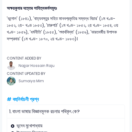
অক্ষয়কুমার দত্তের সাহিত্যকর্মসমূহঃ
'ভূগোল' (১৮৪১), 'বাহ্যবস্তুর সহিত মানবপ্রকৃতির সম্বন্ধ বিচার' (১ম খণ্ড-
১৮৫২, ২য়- খণ্ড ১৮৫৩), 'চারুপাঠ' (১ম খণ্ড- ১৮৫২, ২য় খণ্ড- ১৮৫৪, ৩য়
খণ্ড- ১৮৫৯), 'ধর্মনীতি' (১৮৫৫), 'পদার্থবিদ্যা' (১৮৫৬), 'ভারতবর্ষীয় উপাসক
সম্প্রদায়' (১ম খণ্ড- ১৮৭০, ২য় খণ্ড- ১৮৮৩)।
CONTENT ADDED BY
Najjar Hossain Raju
CONTENT UPDATED BY
Sumaiya Mim
# বহুনির্বাচনী প্রশ্ন
1.
বাংলা ভাষার বিজ্ঞানমূলক রচনার পথিকৃৎ কে?
ভূদেব মুখোপাধ্যায়