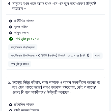
4.
'মানুষের যখন পতন আসে তখন পদে পদে ভুল হতে থাকে'। উক্তিটি
করেছেন -
মহিউদ্দিন আহমদ
নূরুল আমিন
আবুল ফজল
শেখ মুজিবুর রহমান
জাহাঙ্গীরনগর বিশ্ববিদ্যালয়
জাহাঙ্গীরনগর বিশ্ববিদ্যালয় - C ইউনিট (মানবিক) শিক্ষাবর্ষ : ২০২৩ - ২৪ (সেট : I)
বাংলা
শেখ মুজিবুর রহমান
5.
'ভাগ্যের নিষ্ঠুর পরিহাস, আজ আমাকে ও আমার সহকর্মীদের বছরের পর
বছর জেল খাটতে হচ্ছে। আরও কতকাল খাটতে হয়, কেই বা জানে?
একেই কি বলে স্বাধীনতা?' উক্তিটি করেছেন-
মহিউদ্দিন আহমদ
কাজী নজরুল ইসলাম