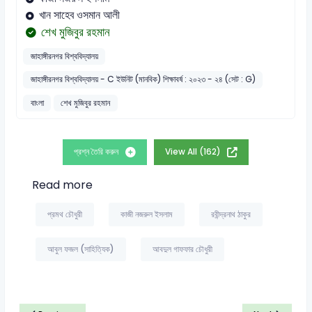
খান সাহেব ওসমান আলী
শেখ মুজিবুর রহমান
জাহাঙ্গীরনগর বিশ্ববিদ্যালয়
জাহাঙ্গীরনগর বিশ্ববিদ্যালয় - C ইউনিট (মানবিক) শিক্ষাবর্ষ : ২০২৩ - ২৪ (সেট : G)
বাংলা
শেখ মুজিবুর রহমান
প্রশ্ন তৈরি করুন
View All (162)
Read more
প্রমথ চৌধুরী
কাজী নজরুল ইসলাম
রবীন্দ্রনাথ ঠাকুর
আবুল ফজল (সাহিত্যিক)
আবদুল গাফফার চৌধুরী