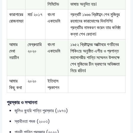
লিমিটেড
ভাষায় অনূদিত হয়।
কারাগারের
মার্চ ২০১৭
বাংলা
গ্রন্থটি ১৯৬৬ খ্রিষ্টাব্দে শেখ মুজিবুর
রোজনামচা
একাডেমি
রহমানের কারাভোগের দিনলিপি।
গ্রন্থটির নামকরণ করেন তার কনিষ্ঠা
কন্যা শেখ রেহানা।
আমার
ফেব্রুয়ারি
বাংলা
১৯৫২ খ্রিষ্টাব্দের অক্টোবরে গণচীনের
দেখা
২০২০
একাডেমি
পিকিংয়ে অনুষ্ঠিত এশীয় ও প্রশান্ত
নয়াচীন
মহাসাগরীয় শান্তি সম্মেলন উপলক্ষে
শেখ মুজিবের চীন ভ্রমণের অভিজ্ঞতা
নিয়ে রচিত।
আমার
২০২০
ইতিহাস
কিছু কথা
প্রকাশন
পুরস্কার ও সম্মাননা
জুলিও ক্যুরি শান্তি পুরস্কার (১৯৭৩)
স্বাধীনতা পদক (২০০৩)
গান্ধী শান্তি পুরস্কার (২০২০)