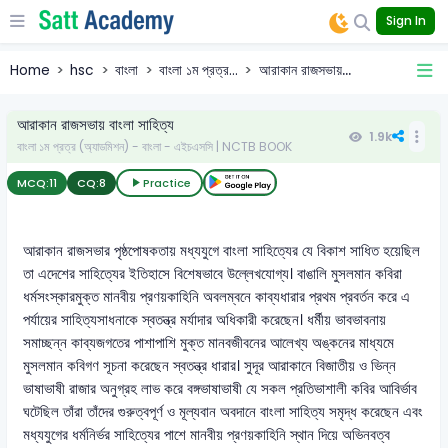
Sign In
Home
hsc
বাংলা
বাংলা ১ম প্রত্র...
আরাকান রাজসভায়...
আরাকান রাজসভায় বাংলা সাহিত্য
1.9k
বাংলা ১ম প্রত্র (অ্যাডমিশন) - বাংলা - এইচএসসি | NCTB BOOK
MCQ:
11
CQ:
8
Practice
আরাকান রাজসভার পৃষ্ঠপোষকতায় মধ্যযুগে বাংলা সাহিত্যের যে বিকাশ সাধিত হয়েছিল
তা এদেশের সাহিত্যের ইতিহাসে বিশেষভাবে উল্লেখযোগ্য। বাঙালি মুসলমান কবিরা
ধর্মসংস্কারমুক্ত মানবীয় প্রণয়কাহিনি অবলম্বনে কাব্যধারার প্রথম প্রবর্তন করে এ
পর্যায়ের সাহিত্যসাধনাকে স্বতন্ত্র মর্যাদার অধিকারী করেছেন। ধর্মীয় ভাবভাবনায়
সমাচ্ছন্ন কাব্যজগতের পাশাপাশি মুক্ত মানবজীবনের আলেখ্য অঙ্কনের মাধ্যমে
মুসলমান কবিগণ সূচনা করেছেন স্বতন্ত্র ধারার। সুদূর আরাকানে বিজাতীয় ও ভিন্ন
ভাষাভাষী রাজার অনুগ্রহ লাভ করে বঙ্গভাষাভাষী যে সকল প্রতিভাশালী কবির আবির্ভাব
ঘটেছিল তাঁরা তাঁদের গুরুত্বপূর্ণ ও মূল্যবান অবদানে বাংলা সাহিত্য সমৃদ্ধ করেছেন এবং
মধ্যযুগের ধর্মনির্ভর সাহিত্যের পাশে মানবীয় প্রণয়কাহিনি স্থান দিয়ে অভিনবত্ব