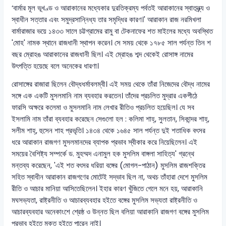
‘বার্মার মূল ভূখণ্ড ও আরাকানের মধ্যেকার দুরতিক্রম্য পর্বতই আরাকানের স্বাতন্ত্র্য ও
স্বাধীন সত্তার এবং সমুদ্রসান্নিধ্য তার সমৃদ্ধির কারণ।' আরাকান রাজ নরমিখলা
বার্মারাজার ভয়ে ১৪৩৩ সালে চট্টগ্রামের রামু বা টেকনাফের শত মাইলের মধ্যে অবস্থিত
'মোহ' নামক স্থানে রাজধানী স্থাপন করেন। সে সময় থেকে ১৭৮৫ সাল পর্যন্ত তিন শ
বছর ম্রোহঙ আরাকানের রাজধানী ছিল। এই ম্রোহঙ শব্দ থেকেই রোসাঙ্গ নামের
উৎপত্তি হয়েছে বলে অনেকের ধারণা।
রোসাঙ্গের রাজারা ছিলেন বৌদ্ধধর্মাবলম্বী। এই সময় থেকে তাঁরা নিজেদের বৌদ্ধ নামের
সঙ্গে এক একটি মুসলমানি নাম ব্যবহার করতেন। তাঁদের প্রচলিত মুদ্রার একপীঠে
ফারসি অক্ষরে কলেমা ও মুসলমানি নাম লেখার রীতিও প্রচলিত হয়েছিল। যে সব
ইসলামি নাম তাঁরা ব্যবহার করেছেন সেগুলো হল : কলিমা শাহ্, সুলতান, সিকান্দর শাহ্,
সলীম শাহ্, হুসেন শাহ প্রভৃতি। ১৪৩৪ থেকে ১৬৪৫ সাল পর্যন্ত দুই শতাধিক বৎসর
ধরে আরাকান রাজগণ মুসলমানদের ব্যাপক প্রভাব স্বীকার করে নিয়েছিলেন। এই
সময়ের বৈশিষ্ট্য সম্পর্কে ড. মুহম্মদ এনামুল হক মুসলিম বাঙ্গলা সাহিত্য' গ্রন্থে
মন্তব্য করেছেন, 'এই শত বৎসর ধরিয়া বঙ্গের (মোগল-পাঠান) মুসলিম রাজশক্তির
সহিত স্বাধীন আরাকান রাজগণের মোটেই সদ্ভাব ছিল না, অথচ তাঁহারা দেশে মুসলিম
রীতি ও আচার মানিয়া আসিতেছিলেন। ইহার কারণ খুঁজিতে গেলে মনে হয়, আরাকানি
মঘসভ্যতা, রাষ্ট্রনীতি ও আচারব্যবহার হইতে বঙ্গের মুসলিম সভ্যতা রাষ্ট্রনীতি ও
আচারব্যবহার অনেকাংশে শ্রেষ্ঠ ও উন্নত ছিল বলিয়া আরাকানি রাজগণ বঙ্গের মুসলিম
প্রভাব হইতে মুক্ত হইতে পারেন নাই।