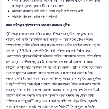
বাংলা সাহিত্যে আরাকানকে 'রোসাঙ্গ' বলা হয় । সপ্তদশ শতকে এ অঞ্চল বাংলা
সাহিত্যের ব্যাপক প্রসারে বিশেষ অবদান রাখে।
আরাকান রাজসভার আদি কবি ও প্রথম বাঙালি কবি দৌলত কাজী।
আরাকান রাজসভার শ্রেষ্ঠ কবি আলাওল।
বাংলা সাহিত্যের পৃষ্ঠপোষকতায় আরাকান রাজসভার ভূমিকা
শ্রীচৈতন্যের প্রভাবে দেব-দেবীর মাহাত্ম্য কীর্তনে যখন মুখরিত মধ্যযুগের বাংলা
সাহিত্য, তখন বার্মার অন্তর্ভুক্ত 'মগের মুল্লুক'-এ আরাকানের বৌদ্ধ রাজাদের
পৃষ্ঠপোষকতায় মুসলিম কবিদের কাব্য সাধনার আসরে ধ্বনিত হয়েছিল আরেক নবসুরের
আলাপন, ফুটে উঠেছিল দেব-দেবীবিহীন বলিষ্ঠ লৌকিক প্রেমকাহিনি। এ চিত্র
একান্তভাবেই মৃত্তিকাঘনিষ্ঠ মানবজীবনের প্রতীক। মায়ানমারের উত্তর-পশ্চিম সীমায়
এবং চট্টগ্রামের দক্ষিণে সমুদ্রের তীরে আরাকানের অবস্থান। আরাকানকে বাংলা
সাহিত্যে 'রোসাঙ্গ' নামে অভিহিত করা হয়। বাংলায় মোগল-পাঠান সংঘর্ষের ফলে অনেক
সম্ভ্রান্ত মুসলমান আরাকানে আশ্রয় গ্রহণ করে এবং আরাকান রাজসভার উচ্চ
পদগুলোয় অধিষ্ঠিত হয়। কারণ, আরাকানের নিজস্ব সভ্যতা ও সংস্কৃতির চেয়ে মুসলিম
সংস্কৃতি অতি উঁচু মানের ছিল। মধ্যযুগে ধর্মসংস্কারমুক্ত ঐহিক কাব্যকথার প্রবর্তন
করেন মুসলমান কবিগণ এবং তা আরাকান রাজসভাকে কেন্দ্র করে রূপায়িত হয়ে উঠে।
আরাকান রাজা শ্রী সুধর্মার সমর সচিব আশরাফ খানের তত্ত্বাবধানে দৌলত কাজী
'সতীময়না ও লোরচন্দ্রানী' কাব্য রচনা করেন। কোরেশী মাগন ঠাকুর নিজে 'চন্দ্রাবতী'
কাব্য রচনা করেন এবং তাঁর সহায়তায় আলাওল 'পদ্মাবতী', সৈয়দ মুহম্মদের নির্দেশে