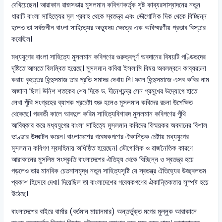
দেখিয়েছেন। আরাকান রাজসভার মুসলমান কবিগণকর্তৃক সৃষ্ট কাব্যরসাস্বাদনের নতুন
ধারাটি বাংলা সাহিত্যের মূল প্রবাহ থেকে স্বতন্ত্র এবং ভৌগোলিক দিক থেকে বিচ্ছিন্ন
হলেও তা সর্বজনীন বাংলা সাহিত্যের অভ্যুদয় ক্ষেত্রে এক অবিস্মরণীয় প্রভাব বিস্তার
করেছিল।
মধ্যযুগের বাংলা সাহিত্যে মুসলমান কবিগণের গুরুত্বপূর্ণ অবদানের বিষয়টি পণ্ডিতদের
দৃষ্টিতে আসতে বিলম্বিত হয়েছে। মুসলমান কবিরা ইসলামি বিষয় অবলম্বনে কাব্যরচনা
করায় বৃহত্তর হিন্দুসমাজ তার প্রতি সমাদর দেখায় নি। ফলে হিন্দুসমাজে এসব কবির নাম
অজানা ছিল। উনিশ শতকের শেষ দিকে ড. দীনেশচন্দ্র সেন প্রমুখের উদ্যোগে হাতে
লেখা পুঁথি সংগ্রহের ব্যাপক প্রচেষ্টা শুরু হলেও মুসলমান কবিদের রচনা উপেক্ষিত
থেকেছে। পরবর্তী কালে আবদুল করিম সাহিত্যবিশারদ মুসলমান কবিগণের পুঁথি
আবিষ্কার করে মধ্যযুগের বাংলা সাহিত্যে মুসলমান কবিদের বিস্ময়কর অবদানের বিশাল
ভাণ্ডার উদ্ঘাটন করেন। বাংলাদেশের গবেষকগণের ঐকান্তিক চেষ্টায় মধ্যযুগের
মুসলমান কবিগণ স্বমহিমায় অধিষ্ঠিত হয়েছেন। ভৌগোলিক ও রাজনৈতিক কারণে
আরাকানের মুসলিম সংস্কৃতি বাংলাদেশের ঐতিহ্য থেকে বিচ্ছিন্ন ও স্বতন্ত্র হয়ে
পড়লেও তার মানবিক চেতনাসমৃদ্ধ নতুন সাহিত্যসৃষ্টি যে স্বতন্ত্র ঐতিহ্যের উজ্জ্বলতম
প্রকাশ হিসেবে দেখা। দিয়েছিল তা বাংলাদেশের গবেষকগণের ঐকান্তিকতায় সুস্পষ্ট হয়ে
উঠেছে।
বাংলাদেশের বাইরে বার্মার (বর্তমান মায়ানমার) অন্তর্ভুক্ত মগের মুল্লুক আরাকানে