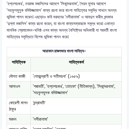
'হপ্তপয়কর', নবরাজ মজলিসের আদেশে 'সিকান্দরনামা', সৈয়দ মুসার আদেশে
'সয়ফুলমুলুক বদিউজ্জামাল' কাব্য রচনা করে বাংলা সাহিত্যের সমৃদ্ধি সাধনে অনন্য
ভূমিকা পালন করেন। এছাড়াও কবি মরদনের 'নসীরানামা' ও আবদুল করীম খন্দকার
'দুল্লা মজলিস' কাব্য রচনা করেন, যা বাংলা কাব্যসম্ভারকে সমৃদ্ধ করে। একান্ত
মানবিক প্রেমাবেদন-ঘনিষ্ঠ এসব কাব্য অনন্য বৈশিষ্ট্যের অধিকারী যা পরবর্তী বাংলা
সাহিত্যের সমৃদ্ধিতে বিশেষ ভূমিকা পালন করে।
আরাকান রাজসভার বাংলা সাহিত্য-
সাহিত্যিক
সাহিত্যকর্ম
দৌলত কাজী
'লোরচন্দ্রাণী ও সতীময়না' (১৬৫৯)
আলাওল
'পদ্মাবতী', 'হপ্তপয়কর', ‘তোহফা’ (নীতিকাব্য), 'সিকান্দরনামা',
'সয়ফুলমুলক বদিউজ্জামাল'
কোরেশী মাগন
‘চন্দ্রাবতী’
ঠাকুর
মরদন
'নসীরানামা'