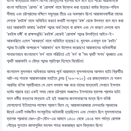
বাংলা কাব্যচর্চার বিকাশ বিশেষ কৌতূহলের ব্যাপার বলে মনে হতে পারে। আরাকানকে
বাংলা সাহিত্যে 'রোসাং' বা 'রোসাঙ্গ' নামে উল্লেখ করা হয়েছে। বার্মার উত্তর-পশ্চিম
সীমায় এবং চট্টগ্রামের দক্ষিণে সমুদ্রের তীরে এর অবস্থান ছিল। আরাকানবাসীরা তাদের
দেশকে 'রখইঙ্গ' নামে অভিহিত করত। কথাটি সংস্কৃত 'রক্ষ' থেকে উৎপন্ন বলে মনে করা
হয়। আরাকানি ভাষায় 'রখইঙ্গ' শব্দের অর্থ দৈত্য বা রাক্ষস এবং সে কারণে দেশকে বলে
'রখইঙ্গ তঙ্গী' বা রাক্ষসভূমি। 'রখইঙ্গ' থেকেই 'রোসাঙ্গ' শব্দের উৎপত্তি। আইন-ই-
আকবরিতে এদেশ 'আখরত্ব' নামে অভিহিত হয়েছে। ড. মুহম্মদ এনামুল হক 'রখইং'
শব্দের ইংরেজি অপভ্রংশ 'আরাকান' বলে উল্লেখ করেছেন। আরাকানের অধিবাসীরা
সাধারণভাবে বাংলাদেশে 'মগ' নামে পরিচিত। এই 'মগ' বা "মঘ শব্দটি ‘মগধ' শব্দজাত এবং
শব্দটি আরাকানি ও বৌদ্ধ শব্দের প্রতিশব্দ হিসেবে বিবেচিত।
বাংলাদেশ মুসলমান অধিকারে আসার পূর্বে আরাকানে মুসলমানদের আগমন ঘটে। খ্রিস্টীয়
আট-নয় শতকে আরাকানরাজ মহাতৈং চন্দয় (৭৮৮-৮১০) এর রাজত্বকালে যে সকল
আরবিয় বণিক স্থায়ীভাবে সে দেশে বসবাস শুরু করে তাদের মাধ্যমেই সেখানে ইসলাম
ধর্মের প্রচার হয়। একই সময় থেকে চট্টগ্রাম অঞ্চলেও ইসলামের ব্যাপক প্রসার ঘটে।
ফলে ধর্মীয় বন্ধনের মাধ্যমে এই দুই অঞ্চলের জনসাধারণের মধ্যে ছিল ঘনিষ্ঠ
যোগাযোগ। ইতিহাসের সাক্ষ্যে প্রমাণ মিলে যে, আরাকানরাজারা দেশধর্মের প্রভাবের
ঊর্ধ্বে একটি সর্বজনীন সংস্কৃতির অধিকারী হয়েছিলেন এবং সেখানে ছিল মুসলমানদের
ব্যাপক প্রভাব। মেঃৎ-চৌ-মৌন-এর আমলে ১৪৩০ থেকে ১৪৩৪ সাল পর্যন্ত রোসাঙ্গ
গৌড়ের সুলতান জালালুদ্দিন মহম্মদ শাহর করদরাজ্য রূপে বিদ্যমান ছিল।