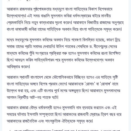
আরাকান রাজসভার পৃষ্ঠপোষকতায় মধ্যযুগে বাংলা সাহিত্যের বিকাশ বিশেষভাবে
উল্লেখযোগ্য। এই সময় বাঙালি মুসলমান কবিরা ধর্মসংস্কারের বাইরে মানবীয়
প্রেমকাহিনি নিয়ে নতুন কাব্যধারার সূচনা করেন। আরাকানে বিজাতীয় রাজাদের অনুগ্রহে
বাংলা ভাষাভাষী কবিরা তাদের সাহিত্যিক অবদান দিয়ে বাংলা সাহিত্যকে সমৃদ্ধ করেন।
মধ্যে মধ্যযুগের মুসলমান কবিদের অবদান নিয়ে গবেষণা বিলম্বিত হয়েছে, কারণ হিন্দু
সমাজ তাদের প্রতি সমাদর দেখায়নি। উনিশ শতকের শেষদিকে ড. দীনেশচন্দ্র সেনের
মাধ্যমে কবিদের পুঁথি সংগ্রহের প্রক্রিয়া শুরু হলেও মুসলমান কবিদের রচনা উপেক্ষিত
ছিল। আবদুল করিম সাহিত্যবিশারদ পরে মুসলমান কবিদের উল্লেখযোগ্য অবদান
আবিষ্কার করেন।
আরাকান স্থানটি বাংলাদেশ থেকে ভৌগোলিকভাবে বিচ্ছিন্ন হলেও এর সাহিত্য সৃষ্টি
বাংলা সাহিত্যের অঙ্গনে বিশেষ প্রভাব ফেলে। আরাকানকে 'রোসাং' বা 'রোসাঙ্গ' নামে
উল্লেখ করা হয়, এবং এটি বাংলার পূর্বে মগের অঙ্গভুক্ত ছিল। আরাকানে মুসলমানদের
আগমন খ্রিস্টীয় আট-নয় শতকে ঘটে।
আরাকান রাজারা বৌদ্ধ ধর্মাবলম্বী হলেও মুসলমানি নাম ব্যবহার করতেন এবং এই
সময়ের ঘটনায় ইসলামি সম্পৃক্ততা ছিল। আরাকনের রাজধানী ম্রোহঙ ত্রিশ বছর ধরে
আরাকানের রাজনৈতিক এবং সাংস্কৃতিক ঐতিহ্যকে সমৃদ্ধ করে।