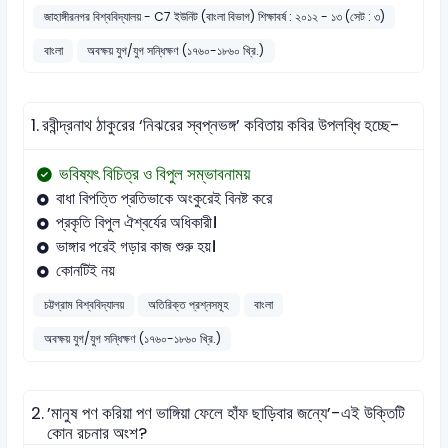
জাহাঙ্গীরনগর বিশ্ববিদ্যালয় - C7 ইউনিট (বাংলা বিভাগ) শিক্ষাবর্ষ : ২০১২ - ১৩ (সেট : ৩)
বাংলা
অবক্ষয় যুগ/যুগ সন্ধিক্ষণ (১৭৬০-১৮৬০ খ্রি.)
1.
রবীন্দ্রনাথ ঠাকুরের ‘নিঝরের স্বপ্নভঙ্গ’ কবিতায় কবির উপলব্ধি হচ্ছে-
ভবিষ্যৎ বিচিত্র ও বিপুল সম্ভাবনাময়
বাধা বিপত্তি প্রতিভাকে অংকুরেই বিনষ্ট করে
প্রকৃতি বিপুল ঐশ্বর্যের অধিকারী।
ভাঙ্গার পরেই গড়ার কাজ শুরু হয়।
কোনটিই নয়
চট্টগ্রাম বিশ্ববিদ্যালয়
অতিরিক্ত প্রশ্নসমূহ
বাংলা
অবক্ষয় যুগ/যুগ সন্ধিক্ষণ (১৭৬০-১৮৬০ খ্রি.)
2.
’মানুষ পণ করিয়া পণ ভাঙ্গিয়া ফেলে হাঁফ ছাড়িবার জন্যে’-এই উক্তিটি
কোন রচনার অংশ?