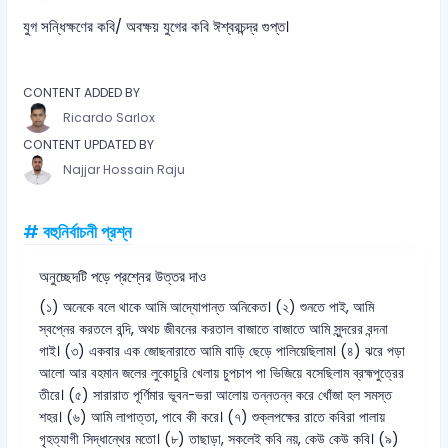
যুগ সন্ধিক্ষণের কবি/ অবক্ষয় যুগের কবি ঈশ্বরচন্দ্র গুপ্ত।
CONTENT ADDED BY
Ricardo Sarlox
CONTENT UPDATED BY
Najjar Hossain Raju
# বহুনির্বাচনী প্রশ্ন
অনুচ্ছেদটি পড়ে প্রশ্নের উত্তর দাও
(১) অনেকে বলে থাকে আমি আদ্যোপান্ত অনিকেত। (২) শুনতে পাই, আমি
স্বপ্নের করতলে বন্দি, অথচ জীবনের করতাল বাজাতে বাজাতে আমি সুন্দরের বন্দনা
গাই। (৩) একবার এক জোছনারাতে আমি বাড়ি ছেড়ে পালিয়েছিলাম। (৪) ঝরে পড়া
আলো আর বহমান জলের লুকোচুরি খেলায় চুপচাপ পা ভিজিয়ে বসেছিলাম ব্রহ্মপুত্রের
তীরে। (৫) সারারাত পূর্ণিমার ভূবন-ভরা আলোয় তন্নতন্ন করে খোঁজা হল সমস্ত
শহর। (৬) আমি লাপাত্তা, পাবে কী করে। (৭) শুক্লপক্ষের রাতে কবিরা পালায়
গৃহত্যাগী সিদ্ধান্থের মতো। (৮) তাছাড়া, সকলেই কবি নয়, কেউ কেউ কবি। (৯)