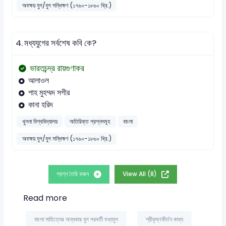
অবক্ষয় যুগ/যুগ সন্ধিক্ষণ (১৭৬০-১৮৬০ খ্রি.)
4.
মধ্যযুগের সর্বশেষ কবি কে?
ভারতচন্দ্র রায়গুণাকর
আলাওল
শাহ মুহম্মদ সগীর
কানা হরিদ
খুলনা বিশ্ববিদ্যালয়
অতিরিক্ত প্রশ্নসমূহ
বাংলা
অবক্ষয় যুগ/যুগ সন্ধিক্ষণ (১৭৬০-১৮৬০ খ্রি.)
প্রশ্ন তৈরি করুন
View All (8)
Read more
বাংলা সাহিত্যের অন্ধকার যুগ পরবর্তী মধ্যযুগ
শ্রীকৃষ্ণকীর্তন কাব্য