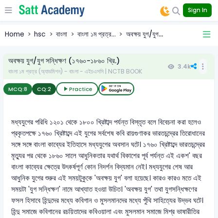
Sign In
Home
hsc
বাংলা
বাংলা ১ম প্রত্র...
অবক্ষয় যুগ/যুগ...
অবক্ষয় যুগ/যুগ সন্ধিক্ষণ (১৭৬০-১৮৬০ খ্রি.)
3.4k
বাংলা ১ম প্রত্র (অ্যাডমিশন) - বাংলা - এইচএসসি | NCTB BOOK
MCQ:
8
CQ:
2
Practice
মধ্যযুগের পরিধি ১২০১ থেকে ১৮০০ খ্রিষ্টাব্দ পর্যন্ত বিস্তৃত বলে বিবেচনা করা হলেও
প্রকৃতপক্ষে ১৭৬০ খ্রিষ্টাব্দে এই যুগের সর্বশেষ কবি রায়গুণাকর ভারতচন্দ্রের তিরোধানের
সঙ্গে সঙ্গে বাংলা কাব্যের ইতিহাসে মধ্যযুগের অবসান ঘটে। ১৭৬০ খ্রিষ্টাব্দে ভারতচন্দ্রের
মৃত্যুর পর থেকে ১৮৬০ সালে আধুনিকতার যথার্থ বিকাশের পূর্ব পর্যন্ত এই একশ' বছর
বাংলা কাব্যের ক্ষেত্রে উৎকর্ষপূর্ণ কোন নিদর্শন বিদ্যমান নেই। মধ্যযুগের শেষ আর
আধুনিক যুগের শুরুর এই সময়টুকুকে 'অবক্ষয় যুগ' বলা হয়েছে। কারও কারও মতে এই
সময়টা 'যুগ সন্ধিক্ষণ' নামে আখ্যাত হওয়া উচিত। 'অবক্ষয় যুগ' তথা যুগসন্ধিক্ষণের
ফসল হিসাবে হিন্দুদের মধ্যে কবিগান ও মুসলমানদের মধ্যে পুঁথি সাহিত্যের উদ্ভব ঘটে।
হিন্দু সমাজে কবিগানের রচয়িতাদের কবিওয়ালা এবং মুসলমান সমাজে মিশ্র ভাষারীতির