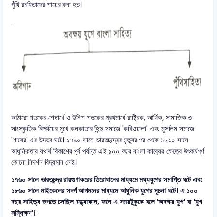
পুঁথি রচয়িতাদের শায়ের বলা হত।
আঠারো শতকের শেষার্ধে ও উনিশ শতকের প্রথমার্ধে রাষ্ট্রিক, আর্থিক, সামাজিক ও
সাংস্কৃতিক বিপর্যয়ের মুখে কলকাতার হিন্দু সমাজে 'কবিওয়ালা' এবং মুসলিম সমাজে
'শায়ের' এর উদ্ভব ঘটে। ১৭৬০ সালে ভারতচন্দ্রের মৃত্যুর পর থেকে ১৮৬০ সালে
আধুনিকতার যথার্থ বিকাশের পূর্ব পর্যন্ত এই ১০০ বছর বাংলা কাব্যের ক্ষেত্রে উৎকর্ষপূর্ণ
কোনো নিদর্শন বিদ্যমান নেই।
১৭৬০ সালে ভারতচন্দ্র রায়গুণাকরের তিরোধানের মাধ্যমে মধ্যযুগের সমাপ্তি ঘটে এবং
১৮৬০ সালে মাইকেলের সদর্প আগমনের মাধ্যমে আধুনিক যুগের সূচনা ঘটে। এ ১০০
বছর সাহিত্য জগতে চলছিল বন্ধ্যাকাল, ফলে এ সময়টুকুকে বলে 'অবক্ষয় যুগ' বা 'যুগ
সন্ধিক্ষণ'।