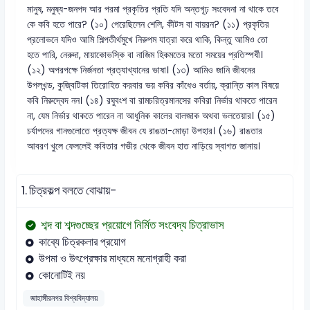
মানুষ, মনুষ্য-জনপদ আর পরমা প্রকৃতির প্রতি যদি অন্তগূঢ় সংবেদনা না থাকে তবে
কে কবি হতে পারে? (১০) পেরেছিলেন শেলি, কীটস বা বায়রন? (১১) প্রকৃতির
প্রলোভনে যদিও আমি শিল্পতীর্থমুখে নিরুপম যাত্রা করে থাকি, কিন্তু আমিও তো
হতে পারি, নেরুদা, মায়াকোভস্কি বা নাজিম হিকমতের মতো সময়ের প্রতিস্পর্ধী।
(১২) অপরপক্ষে নির্জনতা প্রত্যাখ্যানের ভাষা। (১৩) আমিও জানি জীবনের
উপলখন্ড, কুজ্বিটিকা তিরোহিত করবার ভয় কবির কাঁধেও বর্তায়, ক্রান্তি কাল বিষয়ে
কবি নিরুদ্বেদ নন। (১৪) রঘুবংশ বা রামচরিত্রমানসের কবিরা নির্ভার থাকতে পারেন
না, যেম নির্ভার থাকতে পারেন না আধুনিক কালের বালজাক অথবা ভলতেয়ার। (১৫)
চর্যাপদের গানগুলোতে প্রত্যক্ষ জীবন যে রাঙতা-মোড়া উপহার। (১৬) রাঙতার
আবরণ খুলে ফেললেই কবিতার গভীর থেকে জীবন হাত নাড়িয়ে স্বাগত জানায়।
1.
চিত্রকল্প বলতে বোঝায়-
শব্দ বা শব্দগুচ্ছের প্রয়োগে নির্মিত সংবেদ্য চিত্রাভাস
কাব্যে চিত্রকলার প্রয়োগ
উপমা ও উৎপ্রেক্ষার মাধ্যমে মনোগ্রাহী করা
কোনোটিই নয়
জাহাঙ্গীরনগর বিশ্ববিদ্যালয়