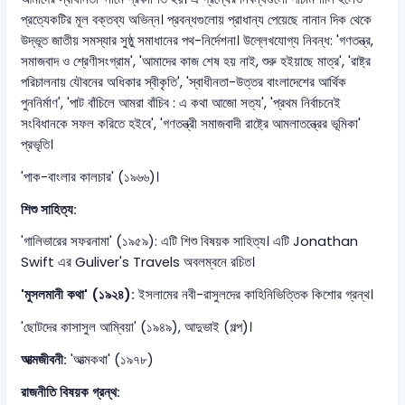
প্রত্যেকটির মূল বক্তব্য অভিন্ন। প্রবন্ধগুলোয় প্রাধান্য পেয়েছে নানান দিক থেকে
উদ্ভূত জাতীয় সমস্যার সুষ্ঠু সমাধানের পথ-নির্দেশনা। উল্লেখযোগ্য নিবন্ধ: 'গণতন্ত্র,
সমাজবাদ ও শ্রেণীসংগ্রাম', 'আমাদের কাজ শেষ হয় নাই, শুরু হইয়াছে মাত্র', 'রাষ্ট্র
পরিচালনায় যৌবনের অধিকার স্বীকৃতি', 'স্বাধীনতা-উত্তর বাংলাদেশের আর্থিক
পুননির্মাণ', 'পাট বাঁচিলে আমরা বাঁচিব : এ কথা আজো সত্য', 'প্রথম নির্বাচনেই
সংবিধানকে সফল করিতে হইবে', 'গণতন্ত্রী সমাজবাদী রাষ্ট্রে আমলাতন্ত্রের ভূমিকা'
প্রভৃতি।
'পাক-বাংলার কালচার' (১৯৬৬)।
শিশু সাহিত্য:
'গালিভারের সফরনামা' (১৯৫৯): এটি শিশু বিষয়ক সাহিত্য। এটি Jonathan
Swift এর Guliver's Travels অবলম্বনে রচিত।
'মুসলমানী কথা' (১৯২৪):
ইসলামের নবী-রাসুলদের কাহিনিভিত্তিক কিশোর গ্রন্থ।
'ছোটদের কাসাসুল আম্বিয়া' (১৯৪৯), আদুভাই (গল্প)।
আত্মজীবনী:
'আত্মকথা' (১৯৭৮)
রাজনীতি বিষয়ক গ্রন্থ: