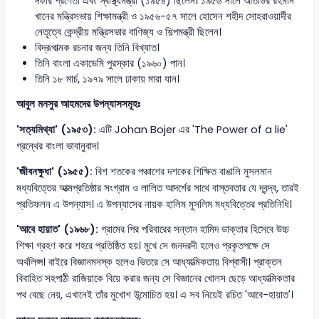
দফার প্রণেতা এবং স্বাস্থ্যমন্ত্রী (১৯৫৪) ছিলেন। ১৯৫৬ সালে আতাউর রহমান
খানের মন্ত্রিসভায় শিক্ষামন্ত্রী ও ১৯৫৬-৫৭ সালে হোসেন শহীদ সোহরাওয়ার্দীর
নেতৃত্বে কেন্দ্রীয় মন্ত্রিসভার বাণিজ্য ও শিল্পমন্ত্রী ছিলেন।
বিদ্রূপাত্মক রচনার জন্য তিনি বিখ্যাত।
তিনি বাংলা একাডেমি পুরস্কার (১৯৬০) পান।
তিনি ১৮ মার্চ, ১৯৭৯ সালে ঢাকায় মারা যান।
আবুল মনসুর আহমদের উপন্যাসসমূহঃ
'সত্যমিথ্যা' (১৯৫৩):
এটি Johan Bojer এর 'The Power of a lie'
গ্রন্থের বাংলা ভাবানুবাদ।
'জীবনক্ষুধা' (১৯৫৫):
বিশ শতকের পঞ্চাশের দশকের শিক্ষিত বাঙালি মুসলমান
মধ্যবিত্তের আত্মপ্রতিষ্ঠার সংগ্রাম ও লালিত আদর্শের সাথে বাস্তবতার যে দ্বন্দ্ব, তারই
প্রতিফলন এ উপন্যাস। এ উপন্যাসের নায়ক হালিম মুসলিম মধ্যবিত্তের প্রতিনিধি।
'আবে হায়াত' (১৯৬৮):
গ্রামের পির পরিবারের সন্তান হামিদ ডাক্তার হিসেবে উচ্চ
শিক্ষা গ্রহণ করে শহরে প্রতিষ্ঠিত হয়। মুখে সে জনদরদী হলেও প্রকৃতপক্ষে সে
অর্থলিপ্স। বাইরে বিজ্ঞানমনস্ক হলেও ভিতরে সে আধ্যাত্মিকতায় বিশ্বাসী। প্রাক্তন
বিবাহিত সহপাঠী রাজিয়াকে বিয়ে করার জন্য সে বিজ্ঞানের খোলস ছেড়ে আধ্যাত্মিকতার
পথ বেছে নেয়, এখানেই তাঁর মুখোশ উন্মোচিত হয়। এ সব নিয়েই রচিত 'আবে-হায়াত'।