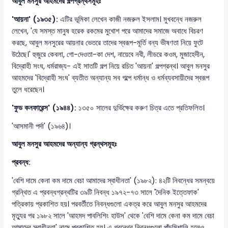
আবুল মনসুর আহমদের গল্পগ্রন্থসমূহঃ
'আয়না' (১৯৩৫):
এটির ভূমিকা লেখেন কাজী নজরুল ইসলাম। মুখবন্ধে নজরুল
লেখেন, 'যে সমস্ত মানুষ হরেক রকমের মুখোশ পরে আমাদের সমাজে অবাধে বিচরণ
করছে, আবুল মনসুরের আয়নার ভেতরে তাদের স্বরূপ-মূর্তি বন্য ভীষণতা নিয়ে ফুটে
উঠেছে।' হুজুরে কেবলা, গো-দেওতা-কা দেশ, নায়েবে নবী, লীডরে কওম, মুজাহেদীন,
বিদ্রোহী সংঘ, ধর্মরাজ্য- এই সাতটি গল্প নিয়ে রচিত 'আয়না' গল্পগ্রন্থ। আবুল মনসুর
আহমদের 'বিদ্রোহী সংঘ' ব্যতীত অন্যান্য সব গল্পে ধর্মান্ধ ও ধর্মব্যবসায়ীদের স্বরূপ
তুলে ধরেছেন।
'ফুড কনফারেন্স' (১৯৪৪):
১৩৫০ সালের দুর্ভিক্ষের করুণ চিত্র এতে প্রতিফলিত।
'আসমানী পর্দা' (১৯৬৪)।
আবুল মনসুর আহমদের অন্যান্য গ্রন্থসমূহঃ
প্রবন্ধ:
'বেশি দামে কেনা কম দামে বেচা আমাদের স্বাধীনতা' (১৯৮২): ৪২টি নিবন্ধের সমন্বয়ে
গ্রন্থিত এ প্রবন্ধগ্রন্থটির ৩৯টি নিবন্ধ ১৯৭২-৭৩ সালে 'দৈনিক ইত্তেফাক'
পত্রিকায় প্রকাশিত হয়। পরবর্তীতে নিবন্ধগুলো একত্র করে আবুল মনসুর আহমদের
মৃত্যুর পর ১৯৮২ সালে 'আহমদ পাবলিশিং হাউস' থেকে 'বেশি দামে কেনা কম দামে বেচা
আমাদের স্বাধীনতা' নামে প্রকাশিত হয়। এ গ্রন্থের নিবন্ধগুলো পাঁচমিশালি হলেও