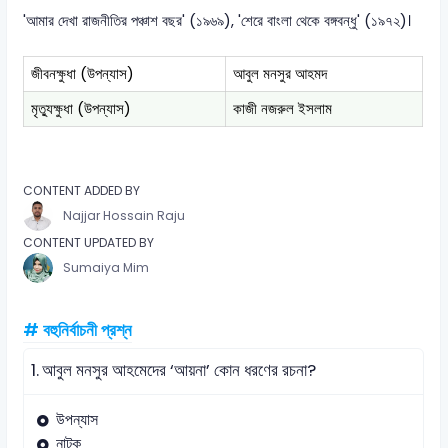
'আমার দেখা রাজনীতির পঞ্চাশ বছর' (১৯৬৯), 'শেরে বাংলা থেকে বঙ্গবন্ধু' (১৯৭২)।
জীবনক্ষুধা (উপন্যাস)
আবুল মনসুর আহমদ
মৃত্যুক্ষুধা (উপন্যাস)
কাজী নজরুল ইসলাম
CONTENT ADDED BY
Najjar Hossain Raju
CONTENT UPDATED BY
Sumaiya Mim
# বহুনির্বাচনী প্রশ্ন
1.
আবুল মনসুর আহমেদের ‘আয়না’ কোন ধরণের রচনা?
উপন্যাস
নাটক