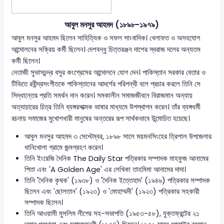
আবুল মনসুর আহমদ (১৮৯৮-১৯৭৯)
আবুল মনসুর আহমদ ছিলেন সাহিত্যিক ও সফল সাংবাদিক। খেলাফত ও অসহযোগ
আন্দোলনের সক্রিয় কর্মী ছিলেন। দেশবন্ধু চিত্তরঞ্জন দাশের স্বরাজ দলের অন্যতম
কর্মী ছিলেন।
নেতাজী সুভাসচন্দ্র বসুর কংগ্রেসের আন্দোলনে যোগ দেন। পাকিস্তান সরকার বেতার ও
টিভিতে রবীন্দ্রসংগীতকে পাকিস্তানের আদর্শের পরিপন্থী বলে প্রচার করলে তিনি সে
সিদ্ধান্তের প্রতি সমর্থন দান করেন। সমকালীন সমাজজীবনে বিরাজমান অন্যায়
অত্যাচারের চিত্র তিনি ব্যঙ্গরসাত্মক ভাষার মাধ্যমে উপস্থাপন করেন। তাঁর ব্যঙ্গধর্মী
রচনায় সমাজের মুখোশধারী মানুষের অন্তরের রূপ সার্থকভাবে উন্মোচিত হয়েছে।
আবুল মনসুর আহমদ ৩ সেপ্টেম্বর, ১৮৯৮ সালে ময়মনসিংহের ত্রিশাল উপজেলার
ধানিখোলা গ্রামে জন্মগ্রহণ করেন।
তিনি ইংরেজি দৈনিক The Daily Star পত্রিকার সম্পাদক মাহফুজ আনামের
পিতা এবং 'A Golden Age' এর লেখিকা তাহমিমা আনামের দাদা।
তিনি 'দৈনিক কৃষক' (১৯৩৮) ও 'দৈনিক ইত্তেহাদ' (১৯৪৬) পত্রিকার সম্পাদক
ছিলেন এবং 'ছোলতান' (১৯২৩) ও 'মোহাম্মদী' (১৯২৩) পত্রিকার সহকারী
সম্পাদক ছিলেন।
তিনি আওয়ামী মুসলিম লীগের সহ-সভাপতি (১৯৫৩-৫৮), যুক্তফ্রন্টের ২১