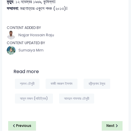
মৃত্যু:
১২ নভেম্বর ১৯৬৯, কুমিল্লা।
সম্মাননা:
মরণোত্তর একুশে পদক (২০১৩)।
CONTENT ADDED BY
Najjar Hossain Raju
CONTENT UPDATED BY
Sumaiya Mim
Read more
প্রমথ চৌধুরী
কাজী নজরুল ইসলাম
রবীন্দ্রনাথ ঠাকুর
আবুল ফজল (সাহিত্যিক)
আবদুল গাফফার চৌধুরী
Previous
Next