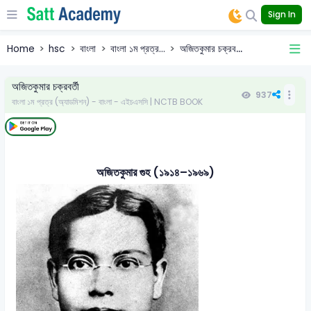
Sign In
Home
hsc
বাংলা
বাংলা ১ম প্রত্র...
অজিতকুমার চক্রব...
অজিতকুমার চক্রবর্তী
937
বাংলা ১ম প্রত্র (অ্যাডমিশন) - বাংলা - এইচএসসি | NCTB BOOK
অজিতকুমার গুহ (১৯১৪–১৯৬৯)