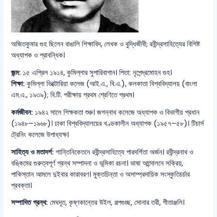
অজিতকুমার গুহ ছিলেন বাঙালি শিক্ষাবিদ, লেখক ও বুদ্ধিজীবী; রবীন্দ্রসাহিত্যের বিশিষ্ট
অধ্যাপক ও প্রাবন্ধিক।
জন্ম:
১৫ এপ্রিল ১৯১৪, কুমিল্লার সুপারিবাগান। পিতা: নৃপেন্দ্রমোহন গুহ।
শিক্ষা:
কুমিল্লা ভিক্টোরিয়া কলেজ (আই.এ., বি.এ.), কলকাতা বিশ্ববিদ্যালয় (বাংলা
এম.এ., ১৯৩৯); বি.টি. পরীক্ষায় প্রথম শ্রেণিতে প্রথম।
কর্মজীবন:
১৯৪২ সালে শিক্ষকতা শুরু। জগন্নাথ কলেজে অধ্যাপক ও বিভাগীয় প্রধান
(১৯৪৮–১৯৬৮)। ঢাকা বিশ্ববিদ্যালয়ের খণ্ডকালীন অধ্যাপক (১৯৫৭–৫৮)। টিচার্স
ট্রেনিং কলেজে উপাধ্যক্ষ।
সাহিত্য ও মতাদর্শ:
শান্তিনিকেতনে রবীন্দ্রসাহিত্যে পারদর্শিতা অর্জন। রবীন্দ্রনাথ ও
বঙ্কিমের গুরুত্বপূর্ণ গ্রন্থ সম্পাদনা ও ভূমিকা রচনা। ভাষা আন্দোলনে সক্রিয়,
পাকিস্তান আমলে দুইবার কারাবরণ। মুক্তচিন্তা ও অসাম্প্রদায়িক সংস্কৃতিচর্চার
প্রবক্তা।
সম্পাদিত গ্রন্থ:
মেঘদূত, কৃষ্ণকান্তের উইল, গল্পগুচ্ছ, সোনার তরী, গীতাঞ্জলি।