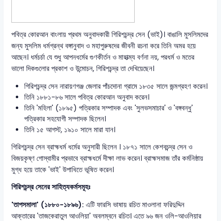
পবিত্র কোরআন বাংলায় প্রথম অনুবাদকারী গিরিশচন্দ্র সেন (ভাই)। বাঙালি মুসলিমদের
জন্য মুসলিম ধর্মগ্রন্থ বঙ্গানুবাদ ও মহাপুরুষদের জীবনী রচনা করে তিনি অমর হয়ে
আছেন। ধর্মচর্চা যে শুধু আপনধর্মের গুণকীর্তন ও মাহাত্ম্য বর্ণনা নয়, পরধর্ম ও মতের
ভালো দিকগুলোর প্রকাশ ও উন্মোচন, গিরিশচন্দ্র তা দেখিয়েছেন।
গিরিশচন্দ্র সেন নারায়ণগঞ্জ জেলার পাঁচদোনা গ্রামে ১৮৩৫ সালে জন্মগ্রহণ করেন।
তিনি ১৮৮১-৮৬ সালে পবিত্র কোরআন অনুবাদ করেন।
তিনি 'মহিলা' (১৮৯৫) পত্রিকার সম্পাদক এবং 'সুলভসমাচার' ও 'বঙ্গবন্ধু'
পত্রিকার সহযোগী সম্পাদক ছিলেন।
তিনি ১৫ আগস্ট, ১৯১০ সালে মারা যান।
গিরিশচন্দ্র সেন ব্রাহ্মধর্ম ধর্মের অনুসারী ছিলেন । ১৮৭১ সালে কেশবচন্দ্র সেন ও
বিজয়কৃষ্ণ গোস্বামীর প্রভাবে ব্রাহ্মধর্মে দীক্ষা লাভ করেন। ব্রাহ্মসমাজ তাঁর কর্মনিষ্ঠায়
মুগ্ধ হয়ে তাকে 'ভাই' উপাধিতে ভূষিত করেন।
গিরিশচন্দ্র সেনের সাহিত্যকর্মসমূহঃ
'তাপসমালা' (১৮৮০-১৮৯৬):
এটি ফারসি ভাষায় রচিত মাওলানা ফরিদুদ্দিন
আক্তারের 'তাজকেরাতুল আওলিয়া' অবলম্বনে রচিত। এতে ৯৬ জন ওলি-আওলিয়ার