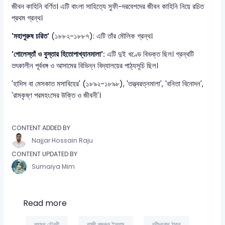
জীবন কাহিনি বর্ণিত। এটি বাংলা সাহিত্যে সুফী-দরবেশদের জীবন কাহিনি নিয়ে রচিত
প্রথম গ্রন্থ।
'মহাপুরুষ চরিত'
(১৮৮২-১৮৮৭): এটি তাঁর মৌলিক গ্রন্থ।
'গোলেস্তাঁ ও বুস্তার হিতোপাখ্যানমালা':
এটি দুই খণ্ডে বিভক্ত ছিল। গ্রন্থটি
তৎকালীন পূর্ববঙ্গ ও আসামের বিভিন্ন বিদ্যালয়ের পাঠ্যসূচি ছিল।
'হাদিস বা মেসকাত মসাবিহের' (১৮৯২-১৮৯৮), 'তত্ত্বরত্নমালা', 'বনিতা বিনোদন',
'রামকৃষ্ণ পরমহংসের উক্তি ও জীবনী'।
CONTENT ADDED BY
Najjar Hossain Raju
CONTENT UPDATED BY
Sumaiya Mim
Read more
প্রমথ চৌধুরী
কাজী নজরুল ইসলাম
রবীন্দ্রনাথ ঠাকুর