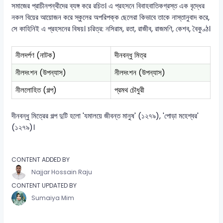
সমাজের প্রাচীনপন্থীদের ব্যঙ্গ করে রচিত। এ প্রহসনে বিবাহবাতিকগ্রস্ত এক বৃদ্ধের
নকল বিয়ের আয়োজন করে স্কুলের অপরিপক্ক ছেলেরা কিভাবে তাকে নাস্তানুবাদ করে,
সে কাহিনিই এ প্রহসনের বিষয়। চরিত্র: নসিরাম, রতা, রাজীব, রাজমণি, কেশব, বৈকুণ্ঠ।
নীলদর্পণ (নাটক)
দীনবন্ধু মিত্র
নীলদংশন (উপন্যাস)
নীলদংশন (উপন্যাস)
নীললোহিত (গল্প)
প্রমথ চৌধুরী
দীনবন্ধু মিত্রের গল্প দুটি হলো 'যমালয়ে জীবন্ত মানুষ' (১২৭৯), 'পোড়া মহেশ্বর'
(১২৭৯)।
CONTENT ADDED BY
Najjar Hossain Raju
CONTENT UPDATED BY
Sumaiya Mim