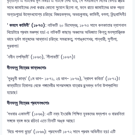
বৃত্তান্ত এ নাটকের মূল বিষয়। এ নাটকে দেখা যায়, সে সময়কালে দিনের বেলায় স্ত্রীর
সাথে জামাইদের দেখা করার কোনো সুযোগ ছিলো না, ফলে রাতে জামাইদের ডাক পড়ত
অন্তঃপুরে। উল্লেখযোগ্য চরিত্র: বিজয়বল্লভ, অভয়কুমার, কামিনী, বগলা, বিন্দুবাসিনী।
' কমলে কামিনী' (১৮৭৩):
নাটকটি ২০ ডিসেম্বর, ১৮৭৩ সালে কলকাতার ন্যাশনাল
থিয়েটারে প্রথম মঞ্চস্থ হয়। এ নাটকটি কাছাড় অঞ্চলের অভিজাত কিন্তু মনস্তাত্ত্বিক
ভাবে দুর্বল মানুষদের আখ্যান। চরিত্র: সমরকেতু, শশাঙ্কশেখর, গান্ধারী, সুশীলা,
সুরবালা।
'নবীন তপস্বিনী' (১৮৬৩), 'লীলাবতী' (১৮৬৭)।
দীনবন্ধু মিত্রের কাব্যগুলোঃ
'সুরধুনী কাব্য' (১ম ভাগ- ১৮৭১, ২য় ভাগ- ১৮৭৬), 'দ্বাদশ কবিতা' (১৮৭২)।
কাব্যটিতে হিমালয় থেকে গঙ্গাদেবীর সাগরসঙ্গমে যাত্রার ছন্দবদ্ধ বর্ণনা উপস্থাপিত
হয়েছে।
দীনবন্ধু মিত্রের প্রহসনগুলোঃ
'সধবার একাদশী' (১৮৬৬): এটি নব্য ইংরেজি শিক্ষিত যুবকদের মদ্যপান ও বারবনিতা
সঙ্গকে ব্যঙ্গ করে রচিত। এতে তিনটি অঙ্ক আছে।
'বিয়ে পাগলা বুড়ো' (১৮৬৬): প্রহসনটি ১৮৭২ সালে প্রথম অভিনীত হয়। এটি