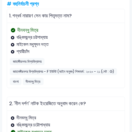
# বহুনির্বাচনী প্রশ্ন
1.
গন্ধর্ব নারায়ণ সেন কার পিতৃদত্ত নাম?
দীনবন্ধু মিত্র
বঙ্কিমচন্দ্র চট্টপাধ্যায়
মাইকেল মধুসূদন দত্ত
প্যারীচাঁদ
জাহাঙ্গীরনগর বিশ্ববিদ্যালয়
জাহানঙ্গীরনগর বিশ্ববিদ্যালয় - F ইউনিট (আইন অনুষদ) শিক্ষাবর্ষ : ২০২০ - ২১ (সেট : G)
বাংলা
দীনবন্ধু মিত্র
2.
'নীল দর্পণ' নাটক ইংরেজিতে অনুবাদ করেন কে?
দীনবন্ধু মিত্র
বঙ্কিমচন্দ্র চট্টোপাধ্যায়