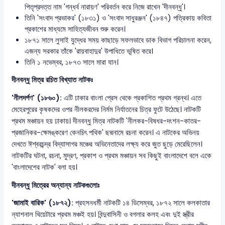
পিতৃপ্রদত্ত নাম 'গন্ধর্ব নারায়ণ' পরিবর্তন করে নিজে রাখেন 'দীনবন্ধু'।
তিনি 'সংবাদ প্রভাকর' (১৮৩১) ও 'সংবাদ সাধুরঞ্জন' (১৮৪৭) পত্রিকায় কবিতা
প্রকাশের মাধ্যমে সাহিত্যজীবন শুরু করেন।
১৮৭১ সালে লুসাই যুদ্ধের সময় কাছাড়ে সফলভাবে ডাক বিভাগ পরিচালনা করেন,
এজন্য সরকার তাঁকে 'রায়বাহাদুর' উপাধিতে ভূষিত করে।
তিনি ১ নভেম্বর, ১৮৭৩ সালে মারা যান।
দীনবন্ধু মিত্র রচিত বিখ্যাত নাটকঃ
'নীলদর্পণ' (১৮৬০):
এটি ঢাকার বাংলা প্রেস থেকে প্রকাশিত প্রথম গ্রন্থ। এতে
মেহেরপুরের কৃষকদের ওপর নীলকরদের নির্মম নির্যাতনের চিত্র ফুটে উঠেছে। নাটকটি
প্রথম মঞ্চায়ন হয় ঢাকায়। দীনবন্ধু মিত্র নাটকটি 'নীলকর-বিষধর-দংশন-কাতর-
প্রজানিকর-ক্ষেমঙ্করেণ কেনচিৎ পথিক' ছদ্মনামে রচনা করেন। এ নাটকের অভিনয়
দেখতে ঈশ্বরচন্দ্র বিদ্যাসাগর মঞ্চের অভিনেতাদের লক্ষ্য করে জুত ছুড়ে মেরেছিলেন।
নাটকটির ঘটনা, রচনা, মুদ্রণ, প্রকাশ ও প্রথম মঞ্চায়ন সব কিছুই বাংলাদেশে বলে একে
'বাংলাদেশের নাটক' বলা হয়।
দীনবন্ধু মিত্রের অন্যান্য নাটকগুলোঃ
'জামাই বারিক' (১৮৭২):
প্রহসনধর্মী নাটকটি ১৪ ডিসেম্বর, ১৮৭২ সালে কলকাতার
ন্যাশনাল থিয়েটারে প্রথম মঞ্চই হয়। বিন্দুবাসিনী ও বগলার কলহ এবং দুই স্ত্রীর