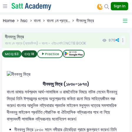
Sign In
Home
hsc
বাংলা
বাংলা ১ম প্রত্র...
দীনবন্ধু মিত্র
দীনবন্ধু মিত্র
975
বাংলা ১ম প্রত্র (অ্যাডমিশন) - বাংলা - এইচএসসি | NCTB BOOK
MCQ:
63
CQ:
18
Practice
দীনবন্ধু মিত্র (১৮৩০-১৮৭৩)
বাংলা ভাষায় সর্বপ্রথম আর্থ-সামাজিক ও রাজনৈতিক বিষয়ে নাটক লেখেন দীনবন্ধু
মিত্র। তিনি ঈশ্বরচন্দ্র গুপ্তের অনুপ্রেরণায় কবিতা রচনা দিয়ে সাহিত্যজীবন শুরু
করেন। বাংলার আধুনিক নাট্যধারার প্রবর্তক মাইকেল মধুসূদন দত্তের সমসাময়িক
দীনবন্ধু মাইকেল প্রবর্তিত পৌরাণিক বা ঐতিহাসিক নাট্যরচনার পথে না গিয়ে
বাস্তবধর্মী সামাজিক নাট্যরচনায় মনোনিবেশ করেন।
দীনবন্ধু মিত্র ১৮৩০ সালে নদীয়ার চৌবেড়িয়া গ্রামে জন্মগ্রহণ করেন। তিনি