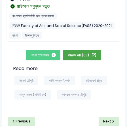
মাইকেল মধুসূদন দত্ত
বাংলাদেশ ইউনিভার্সিটি অব প্রফেশনালস
বিইউপি Faculty of Arts and Social Science (FASS) 2020-2021
বাংলা
দীনবন্ধু মিত্র
প্রশ্ন তৈরি করুন
View All (63)
Read more
প্রমথ চৌধুরী
কাজী নজরুল ইসলাম
রবীন্দ্রনাথ ঠাকুর
আবুল ফজল (সাহিত্যিক)
আবদুল গাফফার চৌধুরী
Previous
Next