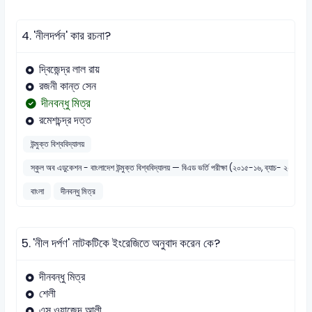
4.
'নীলদর্পন' কার রচনা?
দ্বিজেন্দ্র লাল রায়
রজনী কান্ত সেন
দীনবন্ধু মিত্র
রমেশচন্দ্র দত্ত
উন্মুক্ত বিশ্ববিদ্যালয়
স্কুল অব এডুকেশন - বাংলাদেশ উন্মুক্ত বিশ্ববিদ্যালয় — বিএড ভর্তি পরীক্ষা (২০১৫-১৬, ব্যাচ- ২০১৬)
বাংলা
দীনবন্ধু মিত্র
5.
'নীল দর্পণ' নাটকটিকে ইংরেজিতে অনুবাদ করেন কে?
দীনবন্ধু মিত্র
শেলী
এস ওয়াজেদ আলী