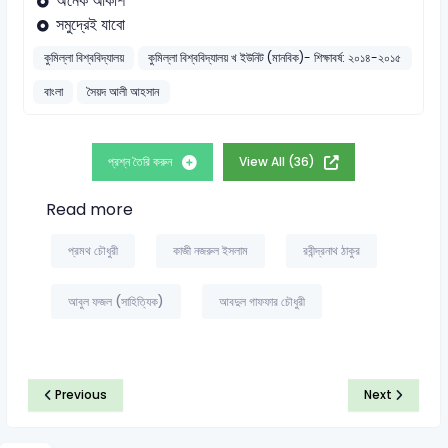
অনেক আকাশ
সমুদ্রেই যাবো
কুমিল্লা বিশ্ববিদ্যালয়
কুমিল্লা বিশ্ববিদ্যালয় খ ইউনিট (মানবিক)- শিক্ষাবর্ষ: ২০১৪-২০১৫
বাংলা
সৈয়দ আলী আহসান
প্রশ্ন তৈরি করুন
View All (36)
Read more
প্রমথ চৌধুরী
কাজী নজরুল ইসলাম
রবীন্দ্রনাথ ঠাকুর
আবুল ফজল (সাহিত্যিক)
আবদুল গাফফার চৌধুরী
Previous
Next