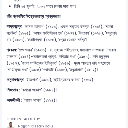
করে।
তিনি ২৫ জুলাই, ২০০২ সালে ঢাকায় মারা যান।
তাঁর প্রকাশিত উল্লেখযোগ্য গ্রন্থগুলোঃ
কাব্যগ্রন্থ:
'অনেক আকাশ' (১৯৫৯), 'একক সন্ধ্যায় বসন্ত' (১৯৬৪), 'সহসা
সচকিত' (১৯৬৫), 'আমার প্রতিদিনের শব্দ' (১৯৭৪), 'উচ্চারণ' (১৯৬৮), 'সমুদ্রেই
যাব (১৯৮৭), 'রজনীগন্ধা' (১৯৮৮), 'প্রেম যেখানে সর্বস্ব'।
প্রবন্ধ:
'গল্পসঞ্চয়ন' (১৯৫৩)- ড. মুহম্মদ শহীদুল্লাহ সহযোগে সম্পাদনা, 'নজরুল
ইসলাম' (১৯৫৪)-সমালোচনা গ্রন্থ, 'কবিতার কথা' (১৯৫৭), 'কবি মধুসূদন
(১৯৫৭), 'বাংলা সাহিত্যের ইতিবৃত্ত' (১৯৫৬)- মুহম আবদুল হাই সহযোগে,
'সাহিত্যের কথা' (১৯৬৪) 'পদ্মাবতী' (১৯৬৮), 'মধুমালতি' (১৯৭২)।
অনুবাদগ্রন্থ:
'ইডিপাস' (১৯৬৩), 'হুইটম্যানের কবিতা' (১৯৬২)
শিশুতোষ :
'কখনো আকাশ' (১৯৮৪)।
আত্মজীবনী :
'আমার সাক্ষ্য' (১৯৯৪)।
CONTENT ADDED BY
Najjar Hossain Raju