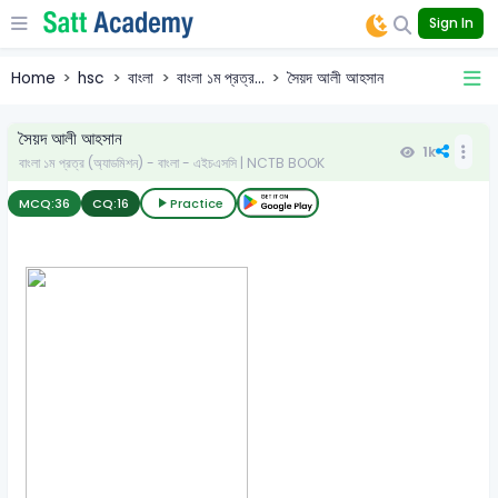
Sign In
Home
hsc
বাংলা
বাংলা ১ম প্রত্র...
সৈয়দ আলী আহসান
সৈয়দ আলী আহসান
1k
বাংলা ১ম প্রত্র (অ্যাডমিশন) - বাংলা - এইচএসসি | NCTB BOOK
MCQ:
36
CQ:
16
Practice