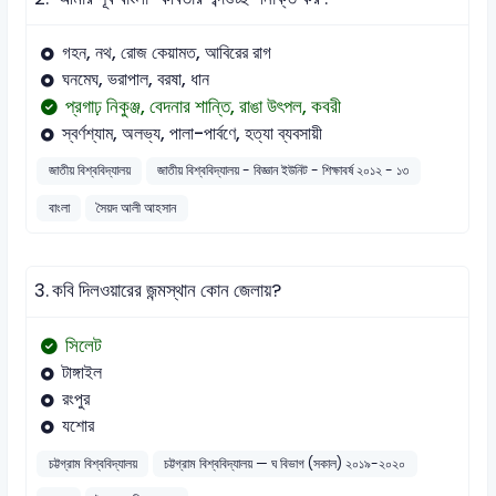
গহন, নথ, রোজ কেয়ামত, আবিরের রাগ
ঘনমেঘ, ভরাপাল, বরষা, ধান
প্রগাঢ় নিকুঞ্জ, বেদনার শান্তি, রাঙা উৎপল, কবরী
স্বর্ণশ্যাম, অলভ্য, পালা-পার্বণে, হত্যা ব্যবসায়ী
জাতীয় বিশ্ববিদ্যালয়
জাতীয় বিশ্ববিদ্যালয় - বিজ্ঞান ইউনিট - শিক্ষাবর্ষ ২০১২ - ১৩
বাংলা
সৈয়দ আলী আহসান
3.
কবি দিলওয়ারের জন্মস্থান কোন জেলায়?
সিলেট
টাঙ্গাইল
রংপুর
যশোর
চট্টগ্রাম বিশ্ববিদ্যালয়
চট্টগ্রাম বিশ্ববিদ্যালয় — ঘ বিভাগ (সকাল) ২০১৯-২০২০