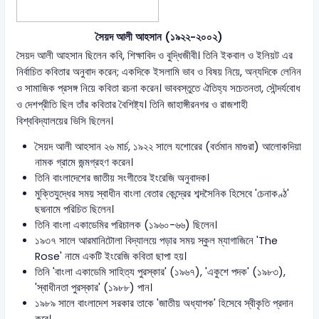
সৈয়দ আলী আহসান (১৯২২-২০০২)
সৈয়দ আলী আহসান ছিলেন কবি, শিক্ষাবিদ ও বুদ্ধিজীবী। তিনি ইকবাল ও ইলিয়ট এর
নির্বাচিত কবিতার অনুবাদ করেন; একদিকে ইসলামি ভাব ও বিষয় নিয়ে, অন্যদিকে লেনিন
ও সামাজিক প্রসঙ্গ নিয়ে কবিতা রচনা করেন। ভাববস্তুতে ঐতিহ্য সচেতনতা, সৌন্দর্যবোধ
ও দেশপ্রীতি ছিল তাঁর কবিতার বৈশিষ্ট্য। তিনি জাহাঙ্গীরনগর ও রাজশাহী
বিশ্ববিদ্যালয়ের ভিসি ছিলেন।
সৈয়দ আলী আহসান ২৬ মার্চ, ১৯২২ সালে যশোরের (বর্তমান মাগুরা) আলোকদিয়া
নামক গ্রামে জন্মগ্রহণ করেন।
তিনি বাংলাদেশের জাতীয় সংগীতের ইংরেজি অনুবাদক।
মুক্তিযুদ্ধের সময় স্বাধীন বাংলা বেতার কেন্দ্রের শব্দসৈনিক হিসেবে 'চেনাকণ্ঠ'
ছদ্মনামে পরিচিত ছিলেন।
তিনি বাংলা একাডেমির পরিচালক (১৯৬০-৬৬) ছিলেন।
১৯৩৭ সালে আরমানিটোলা বিদ্যালয়ে পড়ার সময় স্কুল ম্যাগাজিনে 'The
Rose' নামে একটি ইংরেজি কবিতা ছাপা হয়।
তিনি 'বাংলা একাডেমি সাহিত্য পুরস্কার' (১৯৬৭), 'একুশে পদক' (১৯৮৩),
'স্বাধীনতা পুরস্কার' (১৯৮৮) পান।
১৯৮৯ সালে বাংলাদেশ সরকার তাকে 'জাতীয় অধ্যাপক' হিসেবে স্বীকৃতি প্রদান