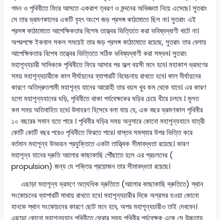
গমন ও পৃথিবীতে ফিরে আসতে একরাশ ত্বরণ ও মন্দনের অভিজ্ঞতা নিয়ে এসেছে। সুতরাং
সে তার ভ্রমণকালের একটি বৃহৎ অংশে জড় প্রসঙ্গ কাঠমোতে ছিল না। সুতরাং এই
প্রসঙ্গ কাঠামোতে আপেক্ষিকতার বিশেষ তত্ত্বের ভিত্তিতে করা ভবিষ্যদ্বাণী খাটে না।
অপরপক্ষে ইকবাল সকল সময়েই তার জড় প্রসঙ্গ কাঠামোতে রয়েছে, সুতরাং তার বেলায়
আপেক্ষিকতার বিশেষ তত্ত্বের ভিত্তিতে সঠিক ভবিষ্যদ্বাণী করা সম্ভব। সুতরাং
মহাশূন্যচারী সাদিককে পৃথিবীতে ফিরে আসার পর অল্প বয়সী মনে হবে। মহাকাশ ভ্রমণের
সময় মহাশূন্যচারীকে কাল দীর্ঘায়নের ব্যাপারটি বিবেচনায় রাখতে হবে। কাল দীর্ঘায়নের
কারণে অতিদ্রুতগামী মহাশূন্য যানের আরোহী তার বয়স খুব কম থেকে যাবে। এর কারণ
হলো মহাশূন্যযানের ঘড়ি, পৃথিবীতে থাকা পর্যবেক্ষকের ঘড়ির চেয়ে ধীরে চলবে । মূলত
কম সময় অতিবাহিত হবে। উদাহরণ হিসেবে বলা যায় যে, এক বছর ভ্রমণকাল পৃথিবীর
১০ বছরের সমান হতে পারে । পৃথিবীর ঘড়ির সময় অনুসারে কোনো মহাশূন্যযানে যাত্রী
কোটি কোটি বছর পরেও পৃথিবীতে ফিরতে পারে। বাস্তব সমস্যার উপর ভিত্তি করে
বর্তমান মহাশূন্য উড্ডয়ন প্রযুক্তিতে একটা তাত্ত্বিক সীমাবদ্ধতা রয়েছে। কারণ
মহাশূন্য যানের দ্রুতি আলোর কাছাকাছি পৌঁছাতে হলে এর প্রচলনের (
propulsion) জন্য যে শক্তির প্রয়োজন তার সীমাবদ্ধতা রয়েছে।
এছাড়া মহাশূন্য ভ্রমণে অত্যধিক দ্রুতিতে (আলোর কাছাকাছি দ্রুতিতে) স্থান
সংকোচনের ব্যাপারটি মাথায় রাখতে হবে। মহাশূন্যচারীর দিকে অগ্রসর হওয়া কোনো
যানকে স্থান সংকোচনের কারণে ছোট মনে হবে, অপর মহাশূন্যচারীও তাই দেখবেন।
এছাড়া কোনো মহাশূন্যযান পৃথিবীতে ফেরার সময় পৃথিবীর পর্যবেক্ষক একে সে উচ্চতায়