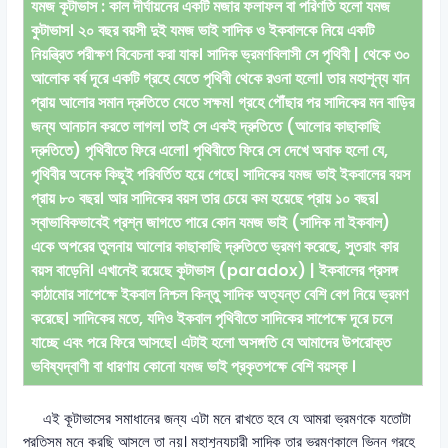
যমজ কূটাভাস : কাল দীর্ঘায়নের একটি মজার ফলাফল বা পরিণতি হলো যমজ
কুটাভাস। ২০ বছর বয়সী দুই যমজ ভাই সাদিক ও ইকবালকে নিয়ে একটি
নিয়ন্ত্রিত পরীক্ষণ বিবেচনা করা যাক। সাদিক ভ্রমণবিলাসী সে পৃথিবী | থেকে ৩০
আলোক বর্ষ দূরে একটি গ্রহে যেতে পৃথিবী থেকে রওনা হলো। তার মহাশূন্য যান
প্রায় আলোর সমান দ্রুতিতে যেতে সক্ষম। গ্রহে পৌঁছার পর সাদিকের মন বাড়ির
জন্য আনচান করতে লাগল। তাই সে একই দ্রুতিতে (আলোর কাছাকাছি
দ্রুতিতে) পৃথিবীতে ফিরে এলো। পৃথিবীতে ফিরে সে দেখে অবাক হলো যে,
পৃথিবীর অনেক কিছুই পরিবর্তিত হয়ে গেছে। সাদিকের যমজ ভাই ইকবালের বয়স
প্রায় ৮০ বছর। আর সাদিকের বয়স তার চেয়ে কম হয়েছে প্রায় ১০ বছর।
স্বাভাবিকভাবেই প্রশ্ন জাগতে পারে কোন যমজ ভাই (সাদিক না ইকবাল)
একে অপরের তুলনায় আলোর কাছাকাছি দ্রুতিতে ভ্রমণ করেছে, সুতরাং কার
বয়স বাড়েনি। এখানেই রয়েছে কূটাভাস (paradox) | ইকবালের প্রসঙ্গ
কাঠামোর সাপেক্ষে ইকবাল নিশ্চল কিন্তু সাদিক অত্যন্ত বেশি বেগ নিয়ে ভ্রমণ
করেছে। সাদিকের মতে, যদিও ইকবাল পৃথিবীতে সাদিকের সাপেক্ষে দূরে চলে
যাচ্ছে এবং পরে ফিরে আসছে। এটাই হলো অসঙ্গতি যে আমাদের উপরোক্ত
ভবিষ্যদ্বাণী বা ধারণায় কোনো যমজ ভাই প্রকৃতপক্ষে বেশি বয়স্ক ।
এই কূটাভাসের সমাধানের জন্য এটা মনে রাখতে হবে যে আমরা ভ্রমণকে যতোটা
প্রতিসম মনে করছি আসলে তা নয়। মহাশূন্যচারী সাদিক তার ভ্রমণকালে ভিন্ন গ্রহে