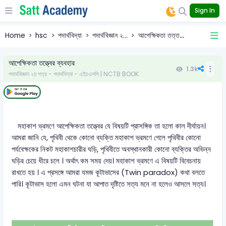
Sign In
Home
hsc
পদার্থবিদ্যা
পদার্থবিজ্ঞান ২...
আপেক্ষিকতা তত্ত...
আপেক্ষিকতা তত্ত্বের ব্যবহার
1.3k
পদার্থবিজ্ঞান ২য় পত্র - পদার্থবিদ্যা - এইচএসসি | NCTB BOOK
মহাকাশ ভ্রমণে আপেক্ষিকতা তত্ত্বের যে বিষয়টি প্রাসঙ্গিক তা হলো কাল দীর্ঘায়ন।
আমরা জানি যে, পৃথিবী থেকে কোনো ব্যক্তি মহাকাশ ভ্রমণে গেলে পৃথিবীর কোনো
পর্যবেক্ষকের নিকট মহাকাশচারীর ঘড়ি, পৃথিবীতে অবস্থানকারী কোনো ব্যক্তির অভিন্ন
ঘড়ির চেয়ে ধীরে চলে । অর্থাৎ কম সময় দেয়। মহাকাশ ভ্রমণে এ বিষয়টি বিবেচনায়
রাখতে হয় । এ প্রসঙ্গে আমরা যমজ কূটাভাসের (Twin paradox) কথা বলতে
পারি। কূটাভাস হলো এমন ঘটনা যা আপাত দৃষ্টিতে সত্য মনে না হলেও আসলে সত্য।