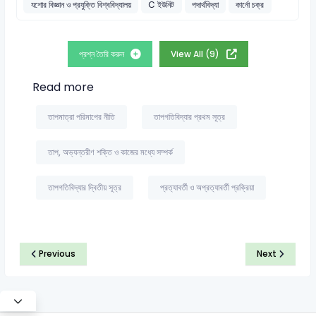
যশোর বিজ্ঞান ও প্রযুক্তি বিশ্ববিদ্যালয়
C ইউনিট
পদার্থবিদ্যা
কার্নো চক্র
প্রশ্ন তৈরি করুন
View All (9)
Read more
তাপমাত্রা পরিমাপের নীতি
তাপগতিবিদ্যার প্রথম সূত্র
তাপ, অভ্যন্তরীণ শক্তি ও কাজের মধ্যে সম্পর্ক
তাপগতিবিদ্যার দ্বিতীয় সূত্র
প্রত্যাবর্তী ও অপ্রত্যাবর্তী প্রক্রিয়া
Previous
Next