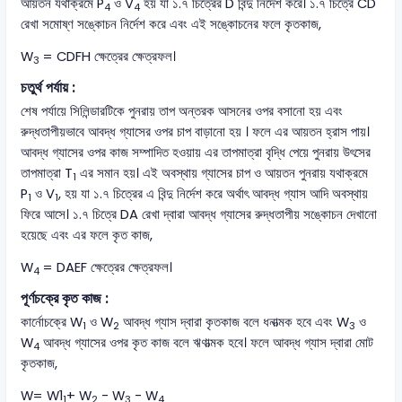
আয়তন যথাক্রমে P
ও V
হয় যা ১.৭ চিত্রের D বিন্দু নির্দেশ করে। ১.৭ চিত্রে CD
4
4
রেখা সমোষ্ণ সঙ্কোচন নির্দেশ করে এবং এই সঙ্কোচনের ফলে কৃতকাজ,
W
= CDFH ক্ষেত্রের ক্ষেত্রফল।
3
চতুর্থ পর্যায় :
শেষ পর্যায়ে সিলিন্ডারটিকে পুনরায় তাপ অন্তরক আসনের ওপর বসানো হয় এবং
রুদ্ধতাপীয়ভাবে আবদ্ধ গ্যাসের ওপর চাপ বাড়ানো হয় । ফলে এর আয়তন হ্রাস পায়।
আবদ্ধ গ্যাসের ওপর কাজ সম্পাদিত হওয়ায় এর তাপমাত্রা বৃদ্ধি পেয়ে পুনরায় উৎসের
তাপমাত্রা T
এর সমান হয়। এই অবস্থায় গ্যাসের চাপ ও আয়তন পুনরায় যথাক্রমে
1
P
ও V
, হয় যা ১.৭ চিত্রের এ বিন্দু নির্দেশ করে অর্থাৎ আবদ্ধ গ্যাস আদি অবস্থায়
1
1
ফিরে আসে। ১.৭ চিত্রে DA রেখা দ্বারা আবদ্ধ গ্যাসের রুদ্ধতাপীয় সঙ্কোচন দেখানো
হয়েছে এবং এর ফলে কৃত কাজ,
W
= DAEF ক্ষেত্রের ক্ষেত্রফল।
4
পূর্ণচক্রে কৃত কাজ :
কার্নোচক্রে W
ও W
আবদ্ধ গ্যাস দ্বারা কৃতকাজ বলে ধনাত্মক হবে এবং W
ও
1
2
3
W
আবদ্ধ গ্যাসের ওপর কৃত কাজ বলে ঋণাত্মক হবে। ফলে আবদ্ধ গ্যাস দ্বারা মোট
4
কৃতকাজ,
W= W1
+ W
- W
- W
1
2
3
4