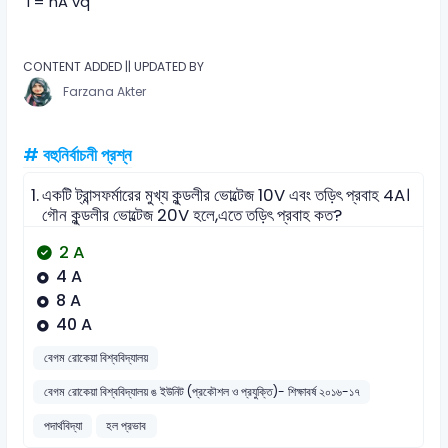
I = nA vq
CONTENT ADDED || UPDATED BY
Farzana Akter
# বহুনির্বাচনী প্রশ্ন
1.
একটি ট্রান্সফর্মারের মুখ্য কুন্ডলীর ভোল্টেজ 10V এবং তড়িৎ প্রবাহ 4A।
গৌন কুন্ডলীর ভোল্টেজ 20V হলে,এতে তড়িৎ প্রবাহ কত?
2 A
4 A
8 A
40 A
বেগম রোকেয়া বিশ্ববিদ্যালয়
বেগম রোকেয়া বিশ্ববিদ্যালয় ঙ ইউনিট (প্রকৌশল ও প্রযুক্তি)- শিক্ষাবর্ষ ২০১৬-১৭
পদার্থবিদ্যা
হল প্রভাব