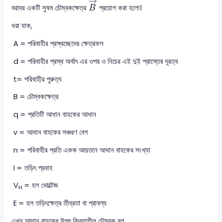
→
বরাবর একটি সুষম চৌম্বকক্ষেত্র
প্রয়োগ করা হলো।
B
ধরা যাক,
A = পরিবাহীর প্রস্থচ্ছেদের ক্ষেত্রফল
d = পরিবাহীর প্রস্থ অর্থাৎ এর ওপর ও নিচের এই দুই প্রাস্তের দূরত্ব
t= পরিবাহীর পুরুত্ব
B = চৌম্বকক্ষেত্র
q = প্রতিটি আধান বাহকের আধান
v = আধান বাহকের সঞ্চরণ বেগ
n = পরিবাহীর প্রতি একক আয়তনে আধান বাহকের সংখ্যা
I = তড়িৎ প্রবাহ
V
= হল ভোল্টেজ
H
E = হল তড়িৎক্ষেত্র তীব্রতা বা প্রাবল্য
এখন আধান বাহকের উপর ক্রিয়াশীল চৌম্বক বল,