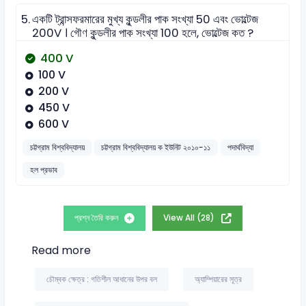
5.
একটি ট্রান্সফরমারের মুখ্য কুন্ডলীর পাক সংখ্যা 50 এবং ভোল্টেজ
200V । গৌণ কুন্ডলীর পাক সংখ্যা 100 হলে, ভোল্টেজ কত ?
400 V
100 V
200 V
450 V
600 V
চট্টগ্রাম বিশ্ববিদ্যালয়
চট্টগ্রাম বিশ্ববিদ্যালয় ক ইউনিট ২০১০-১১
পদার্থবিদ্যা
হল প্রভাব
প্রশ্ন তৈরি করুন
View All (28)
Read more
চৌম্বক ক্ষেত্র : গতিশীল আধানের উপর বল
অ্যাম্পিয়ারের সূত্র