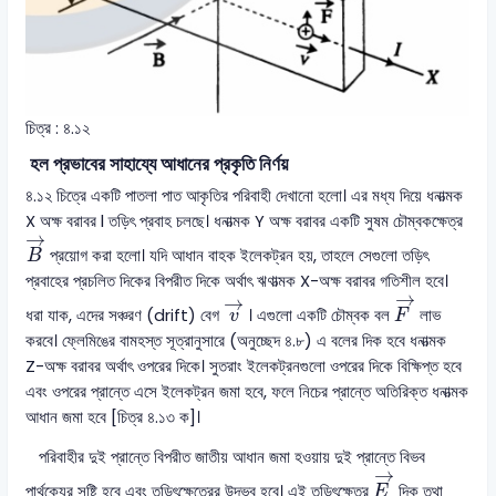
চিত্র : ৪.১২
হল প্রভাবের সাহায্যে আধানের প্রকৃতি নির্ণয়
৪.১২ চিত্রে একটি পাতলা পাত আকৃতির পরিবাহী দেখানো হলো। এর মধ্য দিয়ে ধনাত্মক
X অক্ষ বরাবর l তড়িৎ প্রবাহ চলছে। ধনাত্মক Y অক্ষ বরাবর একটি সুষম চৌম্বকক্ষেত্র
B
→
→
প্রয়োগ করা হলো। যদি আধান বাহক ইলেকট্রন হয়, তাহলে সেগুলো তড়িৎ
B
প্রবাহের প্রচলিত দিকের বিপরীত দিকে অর্থাৎ ঋণাত্মক X-অক্ষ বরাবর গতিশীল হবে।
F
→
v
→
→
→
ধরা যাক, এদের সঞ্চরণ (drift) বেগ
। এগুলো একটি চৌম্বক বল
লাভ
v
F
করবে। ফ্লেমিঙের বামহস্ত সূত্রানুসারে (অনুচ্ছেদ ৪.৮) এ বলের দিক হবে ধনাত্মক
Z-অক্ষ বরাবর অর্থাৎ ওপরের দিকে। সুতরাং ইলেকট্রনগুলো ওপরের দিকে বিক্ষিপ্ত হবে
এবং ওপরের প্রান্তে এসে ইলেকট্রন জমা হবে, ফলে নিচের প্রান্তে অতিরিক্ত ধনাত্মক
আধান জমা হবে [চিত্র ৪.১৩ ক]।
পরিবাহীর দুই প্রান্তে বিপরীত জাতীয় আধান জমা হওয়ায় দুই প্রান্তে বিভব
E
→
→
পার্থক্যের সৃষ্টি হবে এবং তড়িৎক্ষেত্রের উদ্ভব হবে। এই তড়িৎক্ষেত্র
দিক তথা
E