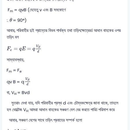
F
= qvB (যেহেতু v এবং B সমকোণে
m
θ
:.
= 90°)
θ
আবার, পরিবাহীর দুই প্রান্তের বিভব পার্থক্য তথা তড়িৎক্ষেত্রের। আধান বাহকের ওপর
তড়িৎ বল
F
e
=
q
E
=
q
V
H
d
V
=
=
H
F
q
E
q
e
d
সাম্যাবস্থায়,
F
= F
m
e
V
H
d
V
qv B = q
H
d
বা, V
= Bvd
H
সুতরাং দেখা যায়, যদি পরিবাহীর প্রস্থ d এবং চৌম্বকক্ষেত্র জানা থাকে, তাহলে
হল ভোল্টেজ V
আমরা আধান বাহকের সঞ্চরণ বেগ বের করতে পারি। পরিমাপ করে
H
আবার, সঞ্চরণ বেগের সাথে তড়িৎ প্রবাহের সম্পর্ক হলো