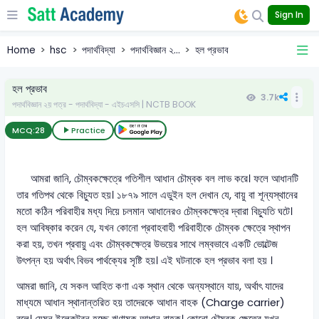
Sign In
Home
hsc
পদার্থবিদ্যা
পদার্থবিজ্ঞান ২...
হল প্রভাব
হল প্রভাব
3.7k
পদার্থবিজ্ঞান ২য় পত্র - পদার্থবিদ্যা - এইচএসসি | NCTB BOOK
MCQ:
28
Practice
আমরা জানি, চৌম্বকক্ষেত্রে গতিশীল আধান চৌম্বক বল লাভ করে। ফলে আধানটি
তার গতিপথ থেকে বিচ্যুত হয়। ১৮৭৯ সালে এডুইন হল দেখান যে, বায়ু বা শূন্যস্থানের
মতো কঠিন পরিবাহীর মধ্য দিয়ে চলমান আধানেরও চৌম্বকক্ষেত্র দ্বারা বিচ্যুতি ঘটে।
হল আবিষ্কার করেন যে, যখন কোনো প্রবাহবাহী পরিবাহীকে চৌম্বক ক্ষেত্রে স্থাপন
করা হয়, তখন প্রবায়ু এবং চৌম্বকক্ষেত্র উভয়ের সাথে লম্বভাবে একটি ভোল্টেজ
উৎপন্ন হয় অর্থাৎ বিভব পার্থক্যের সৃষ্টি হয়। এই ঘটনাকে হল প্রভাব বলা হয় ।
আমরা জানি, যে সকল আহিত কণা এক স্থান থেকে অন্যস্থানে যায়, অর্থাৎ যাদের
মাধ্যমে আধান স্থানান্তরিত হয় তাদেরকে আধান বাহক (Charge carrier)