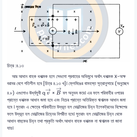
চিত্র :৪.১৩
আর আধান বাহক ধনাত্মক হলে সেগুলো প্রবাহের অভিমুখে অর্থাৎ ধনাত্মক X-অক্ষ
বরাবর বেগে গতিশীল হবে [চিত্র ৪.১৩ খ]। ফ্লেমিঙের বামহস্ত সূত্রানুসারে (অনুচ্ছেদ
B
→
v
→
→
→
৪.৮) এগুলোও ঊর্ধ্বমুখী q
×
বল অনুভব করে। এর ফলে পরিবাহীর ওপরের
v
B
প্রান্তে ধনাত্মক আধান জমা হবে এবং নিচের প্রান্তে অতিরিক্ত ঋণাত্মক আধান জমা
হবে । সুতরাং এ ক্ষেত্রে পরিবাহীতে উদ্ভূত হল ভোল্টেজের চিহ্ন ইলেকট্রনের বিক্ষেপের
ফলে উদ্ভূত হল ভোল্টেজের চিহ্নের বিপরীত হবে। সুতরাং হল ভোল্টেজের চিহ্ন থেকে
আধান বাহুকের চিহ্ন তথা প্রকৃতি অর্থাৎ আধান বাহক ধনাত্মক না ঋণাত্মক তা জানা
যায়।