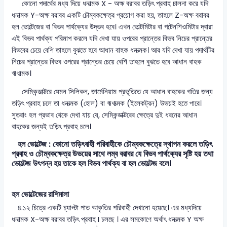
কোনো পদার্থের মধ্য দিয়ে ধনাত্মক X - অক্ষ বরাবর তড়িৎ প্রবাহ চালনা করে যদি
ধনাত্মক Y-অক্ষ বরাবর একটি চৌম্বকক্ষেত্র প্রয়োগ করা হয়, তাহলে Z-অক্ষ বরাবর
হল ভোল্টেজের বা বিভব পার্থক্যের উদ্ভব হবে। এখন ভোল্টমিটার বা পটেনশিওমিটার দ্বারা
এই বিভব পার্থক্য পরিমাপ করলে যদি দেখা যায় ওপরের প্রান্তের বিভব নিচের প্রান্তের
বিভবের চেয়ে বেশি তাহলে বুঝতে হবে আধান বাহক ধনাত্মক। আর যদি দেখা যায় পদার্থটির
নিচের প্রান্তের বিভব ওপরের প্রান্তের চেয়ে বেশি তাহলে বুঝতে হবে আধান বাহক
ঋণাত্মক।
সেমিকন্ডাক্টরে যেমন সিলিকন, জার্মেনিয়াম প্রভৃতিতে যে আধান বাহকের গতির জন্য
তড়িৎ প্রবাহ চলে তা ধনাত্মক (হোল) বা ঋণাত্মক (ইলেকট্রন) উভয়ই হতে পারে।
সুতরাং হল প্রভাব থেকে দেখা যায় যে, সেমিকন্ডাক্টরের ক্ষেত্রে দুই ধরনের আধান
বাহকের জন্যই তড়িৎ প্রবাহ চলে।
হল ভোল্টেজ : কোনো তড়িৎবাহী পরিবাহীকে চৌম্বকক্ষেত্রে স্থাপন করলে তড়িৎ
প্রবাহ ও চৌম্বকক্ষেত্র উভয়ের সাথে লম্ব বরাবর যে বিভব পার্থক্যের সৃষ্টি হয় তথা
ভোল্টেজ উৎপন্ন হয় তাকে হল বিভব পার্থক্য বা হল ভোল্টেজ বলে।
হল ভোল্টেজের রাশিমালা
৪.১২ চিত্রে একটি চ্যাপ্টা পাত আকৃতির পরিবাহী দেখানো হয়েছে। এর মধ্যদিয়ে
ধনাত্মক X-অক্ষ বরাবর তড়িৎ প্রবাহ I চলছে । এর সমকোণে অর্থাৎ ধনাত্মক Y অক্ষ
B
→