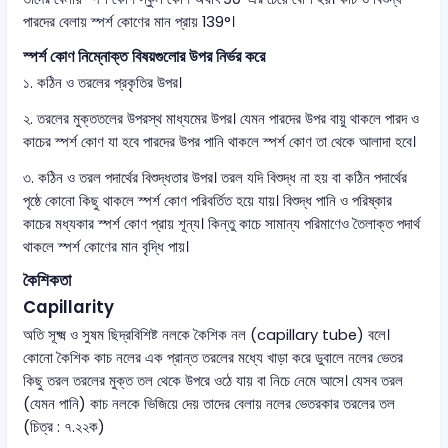
পারদের বেলায় স্পর্শ কোণের মান প্রায় 139°।
স্পর্শ কোণ নিম্নোক্ত বিষয়গুলোর উপর নির্ভর করে
১. কঠিন ও তরলের প্রকৃতির উপর।
২. তরলের মুক্ততলের উপরস্থ মাধ্যমের উপর। যেমন পারদের উপর বায়ু থাকলে পারদ ও
কাচের স্পর্শ কোণ যা হবে পারদের উপর পানি থাকলে স্পর্শ কোণ তা থেকে আলাদা হবে।
৩. কঠিন ও তরল পদার্থের বিশুদ্ধতার উপর। তরল যদি বিশুদ্ধ না হয় বা কঠিন পদার্থের
পৃষ্ঠে কোনো কিছু থাকলে স্পর্শ কোণ পরিবর্তিত হয়ে যায়। বিশুদ্ধ পানি ও পরিষ্কার
কাচের মধ্যকার স্পর্শ কোণ প্রায় শূন্য। কিন্তু কাচে সামান্য পরিমাণেও তৈলাক্ত পদার্থ
থাকলে স্পর্শ কোণের মান বৃদ্ধি পায়।
কৈশিকতা
Capillarity
অতি সূক্ষ্ম ও সুষম ছিদ্রবিশিষ্ট নলকে কৈশিক নল (capillary tube) বলে।
কোনো কৈশিক কাচ নলের এক প্রান্ত তরলের মধ্যে খাড়া করে ডুবালে নলের ভেতর
কিছু তরল তরলের মুক্ত তল থেকে উপরে ওঠে যায় বা নিচে নেমে আসে। যেসব তরল
(যেমন পানি) কাচ নলকে ভিজিয়ে দেয় তাদের বেলায় নলের ভেতরকার তরলের তল
(চিত্র : ৭.২২ক)