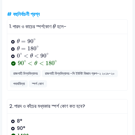
# বহুনির্বাচনী প্রশ্ন
θ
1.
পারদ ও কাচের স্পর্শকোণ
হলে-
θ
θ
=
90
∘
∘
=
90
θ
θ
=
180
∘
∘
=
180
θ
0
∘
<
θ
<
90
∘
∘
∘
0
<
<
90
θ
90
∘
<
θ
<
180
∘
∘
∘
90
<
<
180
θ
রাজশাহী বিশ্ববিদ্যালয়
রাজশাহী বিশ্ববিদ্যালয় -সি ইউনিট বিজ্ঞান গ্রুপ-২ ২০১৯-২০
পদার্থবিদ্যা
স্পর্শ কোণ
2.
পারদ ও কাঁচের মধ্যকার স্পর্শ কোণ কত হবে?
8°
90°