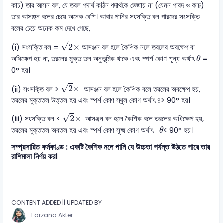
কাচ) তার আসন বল, যে তরল পদার্থ কঠিন পদার্থকে ভেজায় না (যেমন পারদ ও কাচ)
তার আসঞ্জন বলের চেয়ে অনেক বেশি। আবার পানির সংসক্তি বল পারদের সংসক্তি
বলের চেয়ে অনেক কম দেখে গেছে,
2
×
√
2
×
(i) সংসক্তি বল =
আসঞ্জন বল হলে কৈশিক নলে তরলের অবক্ষেপ বা
θ
অধিক্ষেপ হয় না, তরলের মুক্ত তল অনুভূমিক থাকে এবং স্পর্শ কোণ শূন্য অর্থাৎ
=
θ
0° হয়।
2
×
√
2
×
(ii) সংসক্তি বল >
আসঞ্জন বল হলে কৈশিক বলে তরলের অবক্ষেপ হয়,
তরলের মুক্ততল উত্তল হয় এবং স্পর্শ কোণ স্থুল কোণ অর্থাৎ ৪> 90° হয়।
2
×
√
2
×
(iii) সংসক্তি বল <
আসঞ্জন বল হলে কৈশিক বলে তরলের অধিক্ষেপ হয়,
θ
তরলের মুক্ততল অবতল হয় এবং স্পর্শ কোণ সূক্ষ্ম কোণ অর্থাৎ
< 90° হয়।
θ
সম্প্রসারিত কর্মকাণ্ড : একটি কৈশিক নলে পানি যে উচ্চতা পর্যন্ত উঠতে পারে তার
রাশিমালা নির্ণয় কর।
CONTENT ADDED || UPDATED BY
Farzana Akter