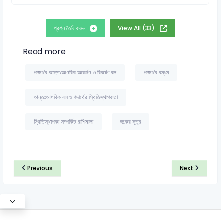
প্রশ্ন তৈরি করুন
View All (33)
Read more
পদার্থের আন্তঃআণবিক আকর্ষণ ও বিকর্ষণ বল
পদার্থের বন্ধন
আন্তঃআণবিক বল ও পদার্থের স্থিতিস্থাপকতা
স্থিতিস্থাপকা সম্পর্কিত রাশিমালা
হুকের সূত্র
Previous
Next