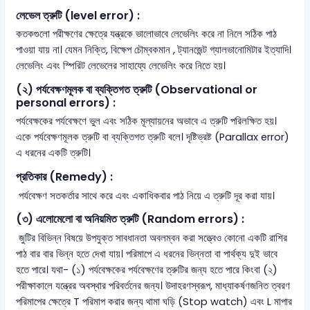
লেভেল ত্রুটি (level error) :
কতকগুলো পরীক্ষণের ক্ষেত্রে যন্ত্রকে ভালোভাবে লেভেলিং করে না নিলে সঠিক পাঠ
পাওয়া যায় না। যেমন নিক্তি, বিক্ষেপ চৌম্বকমান , ট্যানজেন্ট গ্যালভানোমিটার ইত্যাদি।
লেভেলিং এবং স্পিরিট লেভেলের সাহায্যে লেভেলিং করে নিতে হয়।
(২) পর্যবেক্ষণমূলক বা ব্যক্তিগত ত্রুটি (Observational or
personal errors) :
পর্যবেক্ষকের পর্যবেক্ষণে ভুল এবং সঠিক মূল্যায়নের অভাবে এ ত্রুটি পরিলক্ষিত হয়।
একে পর্যবেক্ষণমূলক ত্রুটি বা ব্যক্তিগত ত্রুটি বলে। দৃষ্টিভ্রষ্ট (Parallax error)
এ ধরনের একটি ত্রুটি।
প্রতিকার (Remedy) :
পর্যবেক্ষণ সতকর্তার সাথে করে এবং একাধিকবার পাঠ নিয়ে এ ত্রুটি দূর করা যায়।
(৩) এলোমেলো বা অনিয়মিত ত্রুটি (Random errors) :
জুটির বিভিন্ন বিষয়ে উপযুক্ত সাবধানতা অবলম্বন করা সত্ত্বেও কোনো একটি রাশির
পাঠ বার বার ভিন্ন হতে দেখা যায়। পরিমাপে এ ধরনের ভিন্নতা বা পার্থক্য দুই ভাবে
হতে পারে। যথা- (১) পর্যবেক্ষকের পর্যবেক্ষণের ত্রুটির জন্য হতে পারে কিংবা (২)
পরীক্ষাকালে যন্ত্রের অবস্থার পরিবর্তনের জন্য। উদাহরণস্বরূপ, মাধ্যাকর্ষণজনিত ত্বরণ
পরিমাপের ক্ষেত্রে T পরিমাপ করার জন্য থামা ঘড়ি (Stop watch) এবং L মাপার