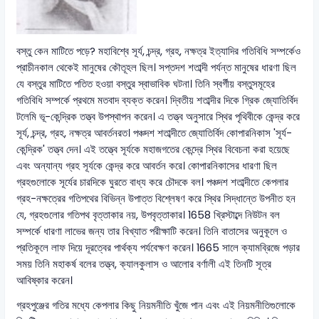
বস্তু কেন মাটিতে পড়ে? মহাবিশ্বে সূর্য, চন্দ্র, গ্রহ, নক্ষত্র ইত্যাদির গতিবিধি সম্পর্কেও
প্রাচীনকাল থেকেই মানুষের কৌতূহল ছিল। সপ্তদশ শতাব্দী পর্যন্ত মানুষের ধারণা ছিল
যে বস্তুর মাটিতে পতিত হওয়া বস্তুর স্বাভাবিক ঘটনা। তিনি স্বর্গীয় বস্তুসমূহের
গতিবিধি সম্পর্কে প্রথমে মতবাদ ব্যক্ত করেন। দ্বিতীয় শতাব্দীর দিকে গ্রিক জ্যোতির্বিদ
টলেমি ভূ-কেন্দ্রিক তত্ত্ব উপস্থাপন করেন। এ তত্ত্ব অনুসারে স্থির পৃথিবীকে কেন্দ্র করে
সূর্য, চন্দ্র, গ্রহ, নক্ষত্র আবর্তনরত। পঞ্চদশ শতাব্দীতে জ্যোতির্বিদ কোপারনিকাস 'সূর্য-
কেন্দ্রিক' তত্ত্ব দেন। এই তত্ত্বে সূর্যকে মহাজগতের কেন্দ্রে স্থির বিবেচনা করা হয়েছে
এবং অন্যান্য গ্রহ সূর্যকে কেন্দ্র করে আবর্তন করে। কোপারনিকাসের ধারণা ছিল
গ্রহগুলোকে সূর্যের চারদিকে ঘুরতে বাধ্য করে চৌদকে বল। পঞ্চদশ শতাব্দীতে কেপলার
গ্রহ-নক্ষত্রের গতিপথের বিভিন্ন উপাত্ত বিশ্লেষণ করে স্থির সিদ্ধান্তে উপনীত হন
যে, গ্রহগুলোর গতিপথ বৃত্তাকার নয়, উপবৃত্তাকার। 1658 খ্রিস্টাব্দে নিউটন বল
সম্পর্কে ধারণা লাভের জন্য তার বিখ্যাত পরীক্ষাটি করেন। তিনি বাতাসের অনুকূলে ও
প্রতিকূলে লাফ দিয়ে দূরত্বের পার্থক্য পর্যবেক্ষণ করেন। 1665 সালে ক্যামব্রিজে পড়ার
সময় তিনি মহাকর্ষ বলের তত্ত্ব, ক্যালকুলাস ও আলোর বর্ণালী এই তিনটি সূত্র
আবিষ্কার করেন।
গ্রহপুঞ্জের গতির মধ্যে কেপলার কিছু নিয়মনীতি খুঁজে পান এবং এই নিয়মনীতিগুলোকে