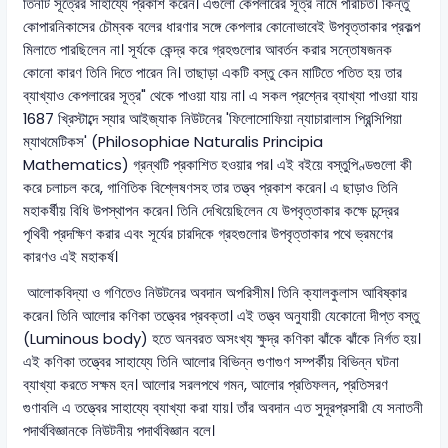
তিনটি সূত্রের সাহায্যে প্রকাশ করেন। এগুলো কেপলারের সূত্র নামে পরিচিত। কিন্তু
কোপারনিকাসের চৌম্বক বলের ধারণার সঙ্গে কেপলার কোনোভাবেই উপবৃত্তাকার প্রকল্প
মিলাতে পারছিলেন না। সূর্যকে কেন্দ্র করে গ্রহগুলোর আবর্তন করার সন্তোষজনক
কোনো কারণ তিনি দিতে পারেন নি। তাছাড়া একটি বস্তু কেন মাটিতে পতিত হয় তার
ব্যাখ্যাও কেপলারের সূত্র" থেকে পাওয়া যায় না। এ সকল প্রশ্নের ব্যাখ্যা পাওয়া যায়
1687 খ্রিস্টাব্দে স্যার আইজ্যাক নিউটনের 'ফিলোসোফিয়া ন্যাচারালাস প্রিন্সিপিয়া
ম্যাথমেটিকস' (Philosophiae Naturalis Principia
Mathematics) গ্রন্থটি প্রকাশিত হওয়ার পর। এই বইয়ে বস্তুপিণ্ডগুলো কী
করে চলাচল করে, গাণিতিক বিশ্লেষণসহ তার তত্ত্ব প্রকাশ করেন। এ ছাড়াও তিনি
মহাকর্ষীয় বিধি উপস্থাপন করেন। তিনি দেখিয়েছিলেন যে উপবৃত্তাকার কক্ষে চন্দ্রের
পৃথিবী প্রদক্ষিণ করার এবং সূর্যের চারদিকে গ্রহগুলোর উপবৃত্তাকার পথে ভ্রমণের
কারণও এই মহাকর্ষ।
আলোকবিদ্যা ও গণিতেও নিউটনের অবদান অপরিসীম। তিনি ক্যালকুলাস আবিষ্কার
করেন। তিনি আলোর কণিকা তত্ত্বের প্রবক্তা। এই তত্ত্ব অনুযায়ী যেকোনো দীপ্ত বস্তু
(Luminous body) হতে অনবরত অসংখ্য ক্ষুদ্র কণিকা ঝাঁকে ঝাঁকে নির্গত হয়।
এই কণিকা তত্ত্বের সাহায্যে তিনি আলোর বিভিন্ন গুণাগুণ সম্পর্কীয় বিভিন্ন ঘটনা
ব্যাখ্যা করতে সক্ষম হন। আলোর সরলপথে গমন, আলোর প্রতিফলন, প্রতিসরণ
গুণাবলি এ তত্ত্বের সাহায্যে ব্যাখ্যা করা যায়। তাঁর অবদান এত সুদূরপ্রসারী যে সনাতনী
পদার্থবিজ্ঞানকে নিউটনীয় পদার্থবিজ্ঞান বলে।