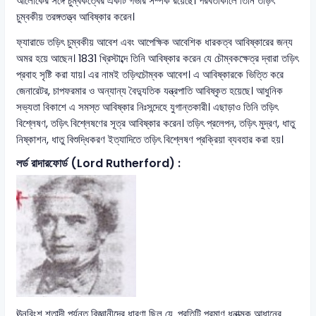
আলোকের সঙ্গে চুম্বকত্বের একটি গভীর সম্পর্ক রয়েছে। পরবর্তীকালে তিনি তড়িৎ
চুম্বকীয় তরঙ্গতত্ত্ব আবিষ্কার করেন।
ফ্যারাডে তড়িৎ চুম্বকীয় আবেশ এবং আপেক্ষিক আবেশিক ধারকত্ব আবিষ্কারের জন্য
অমর হয়ে আছেন। 1831 খ্রিস্টাব্দে তিনি আবিষ্কার করেন যে চৌম্বকক্ষেত্র দ্বারা তড়িৎ
প্রবাহ সৃষ্টি করা যায়। এর নামই তড়িৎচৌম্বক আবেশ। এ আবিষ্কারকে ভিত্তি করে
জেনারেটর, চাপফরমার ও অন্যান্য বৈদ্যুতিক যন্ত্রপাতি আবিষ্কৃত হয়েছে। আধুনিক
সভ্যতা বিকাশে এ সমস্ত আবিষ্কার নিঃসন্দেহে যুগান্তকারী। এছাড়াও তিনি তড়িৎ
বিশ্লেষণ, তড়িৎ বিশ্লেষণের সূত্র আবিষ্কার করেন। তড়িৎ প্রলেপন, তড়িৎ মুদ্রণ, ধাতু
নিষ্কাশন, ধাতু বিশুদ্ধিকরণ ইত্যাদিতে তড়িৎ বিশ্লেষণ প্রক্রিয়া ব্যবহার করা হয়।
লর্ড রাদারফোর্ড (Lord Rutherford) :
ঊনবিংশ শতাব্দী পর্যন্ত বিজ্ঞানীদের ধারণা ছিল যে, প্রতিটি পরমাণু ধনাত্মক আধানের