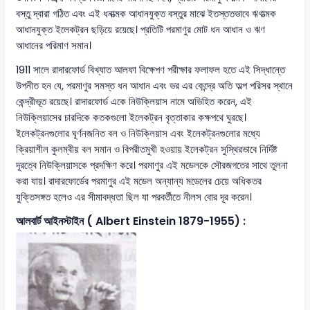
বস্তু দ্বারা গঠিত এবং এই ধনাত্মক আধানযুক্ত বস্তুর মাঝে ইতস্ততভাবে ঋণাত্মক
আধানযুক্ত ইলেকট্রন ছড়িয়ে রয়েছে। প্রতিটি পরমাণুর মোট ধন আধান ও ঋণ
আধানের পরিমাণ সমান।
1911 সালে রাদারফোর্ড বিখ্যাত আলফা বিক্ষেপণ পরীক্ষার ফলাফল হতে এই সিদ্ধান্তে
উপনীত হন যে, পরমাণুর সমস্ত ধন আধান এবং ভর এর কেন্দ্রে অতি অল্প পরিসর স্থানে
কেন্দ্রীভূত রয়েছে। রাদারফোর্ড একে নিউক্লিয়াস নামে অভিহিত করেন, এই
নিউক্লিয়াসের চারদিকে কতকগুলো ইলেকট্রন বৃত্তাকার কক্ষপথে ঘুরছে।
ইলেকট্রনগুলোর ঘূর্ণনজনিত বল ও নিউক্লিয়াস এবং ইলেকট্রনগুলোর মধ্যে
ক্রিয়াশীল কুলম্বীয় বল সমান ও বিপরীতমুখী হওয়ায় ইলেকট্রন সুস্থিরভাবে নির্দিষ্ট
দূরত্বে নিউক্লিয়াসকে প্রদক্ষিণ করে। পরমাণুর এই মডেলকে সৌরজগতের সাথে তুলনা
করা যায়। রাদারফোর্ডের পরমাণুর এই মডেল অন্যান্য মডেলের চেয়ে অধিকতর
যুক্তিসঙ্গত হলেও এর সীমাবদ্ধতা ছিল যা পরবর্তীতে নীলস বোর দূর করেন।
আলবার্ট আইনস্টাইন ( Albert Einstein 1879-1955) :