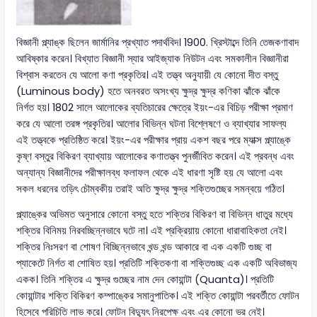
বিজ্ঞানী প্ল্যাঙ্ক ছিলেন জার্মানির প্রখ্যাত পদার্থবিদ। 1900. খ্রিস্টাব্দে তিনি তেজকণাবাদ
আবিষ্কার করেন। বিখ্যাত বিজ্ঞানী স্যার আইজ্যাক নিউটন এবং সমকালীন বিজ্ঞানীরা
বিশ্বাস করতেন যে আলো কণা প্রকৃতির। এই তত্ত্ব অনুযায়ী যে কোনো দীত বস্তু
(Luminous body) হতে অনবরত অসংখ্য ক্ষুদ্র ক্ষুদ্র কণিকা ঝাঁকে ঝাঁকে
নির্গত হয়। 1802 সালে আলোকের ব্যতিচারের ক্ষেত্রে ইয়ং-এর বিচিড় পরীক্ষা প্রমাণ
করে যে আলো তরঙ্গ প্রকৃতির। আলোর বিভিন্ন ঘটনা বিশ্লেষণে ও ব্যাখ্যার সাফল্য
এই তত্ত্বকে প্রতিষ্ঠিত করে। ইয়ং-এর পরীক্ষার প্রায় একশ বছর পরে ম্যাক্স প্ল্যাঙ্কে
কৃষ্ণ বস্তুর বিকিরণ ব্যাখ্যায় আলোকের কণাতত্ত্ব পুনর্জীবিত করেন। এই প্রবন্ধ এবং
অন্যান্য বিজ্ঞানীদের পরীক্ষালব্ধ ফলাফল থেকে এই ধারণা সৃষ্টি হয় যে আলো এবং
সকল ধরনের তড়িৎ চৌম্বকীয় তরাই অতি ক্ষুদ্র ক্ষুদ্র শক্তিগুচ্ছের সমন্বয়ে গঠিত।
প্ল্যাঙ্কের অভিমত অনুসারে কোনো বস্তু হতে শক্তির বিকিরণ বা বিভিন্ন ধাতুর মধ্যে
শক্তির বিনিময় নিরবচ্ছিন্নভাবে ঘটে না। এই প্রক্রিয়ায় কোনো ধারাবাহিকতা নেই।
শক্তির নিঃসরণ বা শোষণ বিচ্ছিন্নভাবে খন্ড খন্ড আকারে বা এক একটি গুচ্ছ বা
প্যাকেটে নির্গত বা শোষিত হয়। প্রতিটি শক্তিকণা বা শক্তিগুচ্ছ এক একটি অবিভাজ্য
একক। তিনি শক্তির এ ক্ষুদ্র গুচ্ছের নাম দেন কোয়ান্টা (Quanta)। প্রতিটি
কোয়ান্টার শক্তি বিকিরণ কম্পাঙ্কের সমানুপাতিক। এই শক্তি কোয়ান্টা পরবর্তীতে ফোটন
হিসেবে পরিচিতি লাভ করে। ফোটন বিদ্যুৎ নিরপেক্ষ এবং এর কোনো ভর নেই।