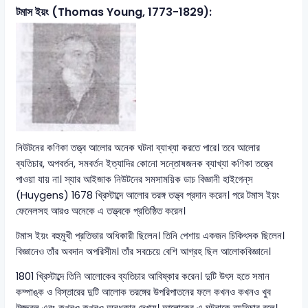
টমাস ইয়ং (Thomas Young, 1773-1829):
নিউটনের কণিকা তত্ত্ব আলোর অনেক ঘটনা ব্যাখ্যা করতে পারে। তবে আলোর
ব্যতিচার, অপবর্তন, সমবর্তন ইত্যাদির কোনো সন্তোষজনক ব্যাখ্যা কণিকা তত্ত্বে
পাওয়া যায় না। স্যার আইজাক নিউটনের সমসাময়িক ডাচ বিজ্ঞানী হাইগেন্‌স
(Huygens) 1678 খ্রিস্টাব্দে আলোর তরঙ্গ তত্ত্ব প্রদান করেন। পরে টমাস ইয়ং
ফেনেলসহ আরও অনেকে এ তত্ত্বকে প্রতিষ্ঠিত করেন।
টমাস ইয়ং বহুমুখী প্রতিভার অধিকারী ছিলেন। তিনি পেশায় একজন চিকিৎসক ছিলেন।
বিজ্ঞানেও তাঁর অবদান অপরিসীম। তাঁর সবচেয়ে বেশি আগ্রহ ছিল আলোকবিজ্ঞানে।
1801 খ্রিস্টাব্দে তিনি আলোকের ব্যতিচার আবিষ্কার করেন। দুটি উৎস হতে সমান
কম্পাঙ্ক ও বিস্তারের দুটি আলোক তরঙ্গের উপরিপাতনের ফলে কখনও কখনও খুব
উজ্জ্বল এবং কখনও কখনও অন্ধকার দেখায়। আলোকের এ ঘটনাকে ব্যতিচার বলে।