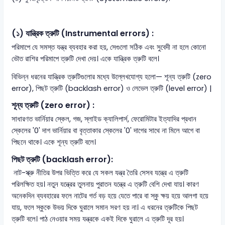
(১) যান্ত্রিক ত্রুটি (Instrumental errors) :
পরিমাপে যে সমস্ত যন্ত্র ব্যবহার করা হয়, সেগুলো সঠিক এবং সুবেদী না হলে কোনো
ভৌত রাশির পরিমাপে ত্রুটি দেখা দেয়। একে যান্ত্রিক ত্রুটি বলে।
বিভিন্ন ধরনের যান্ত্রিক ত্রুটিগুলোর মধ্যে উল্লেখযোগ্য হলো— শূন্য ত্রুটি (zero
error), পিছট ত্রুটি (backlash error) ও লেভেল ত্রুটি (level error) |
শূন্য ত্রুটি (zero error) :
সাধারণত ভার্নিয়ার স্কেল, গজ, স্লাইড ক্যালিপার্স, ফেরোমিটার ইত্যাদির প্রধান
স্কেলের '0' দাগ ভার্নিয়ার বা বৃত্তাকার স্কেলের '0' দাগের সাথে না মিলে আগে বা
পিছনে থাকে। একে শূন্য ত্রুটি বলে।
পিছট ত্রুটি (backlash error):
নাট-স্ক্রু নীতির উপর ভিত্তি করে যে সকল যন্ত্র তৈরি সেসব যন্ত্রে এ ত্রুটি
পরিলক্ষিত হয়। নতুন যন্ত্রের তুলনায় পুরাতন যন্ত্রে এ ত্রুটি বেশি দেখা যায়। কারণ
অনেকদিন ব্যবহারের ফলে নাটের গর্ত বড় হয়ে যেতে পারে বা স্কু ক্ষয় হয়ে আলগা হয়ে
যায়, ফলে স্কুকে উভয় দিকে ঘুরালে সমান সরণ হয় না। এ ধরনের ত্রুটিকে পিছট
ত্রুটি বলে। পাঠ নেওয়ার সময় যন্ত্রকে একই দিকে ঘুরালে এ ত্রুটি দূর হয়।