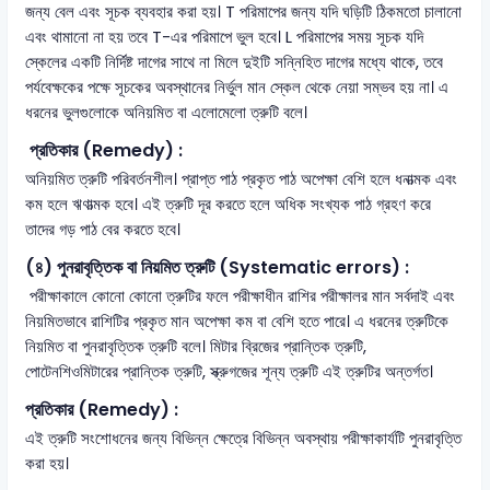
জন্য বেল এবং সূচক ব্যবহার করা হয়। T পরিমাপের জন্য যদি ঘড়িটি ঠিকমতো চালানো
এবং থামানো না হয় তবে T-এর পরিমাপে ভুল হবে। L পরিমাপের সময় সূচক যদি
স্কেলের একটি নির্দিষ্ট দাগের সাথে না মিলে দুইটি সন্নিহিত দাগের মধ্যে থাকে, তবে
পর্যবেক্ষকের পক্ষে সূচকের অবস্থানের নির্ভুল মান স্কেল থেকে নেয়া সম্ভব হয় না। এ
ধরনের ভুলগুলোকে অনিয়মিত বা এলোমেলো ত্রুটি বলে।
প্রতিকার (Remedy) :
অনিয়মিত ত্রুটি পরিবর্তনশীল। প্রাপ্ত পাঠ প্রকৃত পাঠ অপেক্ষা বেশি হলে ধনাত্মক এবং
কম হলে ঋণাত্মক হবে। এই ত্রুটি দূর করতে হলে অধিক সংখ্যক পাঠ গ্রহণ করে
তাদের গড় পাঠ বের করতে হবে।
(৪) পুনরাবৃত্তিক বা নিয়মিত ত্রুটি (Systematic errors) :
পরীক্ষাকালে কোনো কোনো ত্রুটির ফলে পরীক্ষাধীন রাশির পরীক্ষালর মান সর্বদাই এবং
নিয়মিতভাবে রাশিটির প্রকৃত মান অপেক্ষা কম বা বেশি হতে পারে। এ ধরনের ত্রুটিকে
নিয়মিত বা পুনরাবৃত্তিক ত্রুটি বলে। মিটার ব্রিজের প্রান্তিক ত্রুটি,
পোটেনশিওমিটারের প্রান্তিক ত্রুটি, স্ক্রুগজের শূন্য ত্রুটি এই ত্রুটির অন্তর্গত।
প্রতিকার (Remedy) :
এই ত্রুটি সংশোধনের জন্য বিভিন্ন ক্ষেত্রে বিভিন্ন অবস্থায় পরীক্ষাকার্যটি পুনরাবৃত্তি
করা হয়।