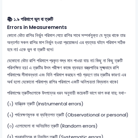
📚 ১.৯ পরিমাপে ভুল বা ত্রুটি
Errors in Measurements
কোনো ভৌত রাশির নির্ভুল পরিমাপ পেতে রাশির সাথে সম্পর্কযুক্ত যে সূত্র থাকে তার
অন্তর্গত সকল রাশির মাপ নির্ভুল হওয়া প্রয়োজন। এর ব্যত্যয় ঘটলে পরিমাপ সঠিক
হবে না। একে ভুল বা ত্রুটি বলে।
যেকোনো ভৌত রাশি পরিমাপে প্রকৃত শুদ্ধ মান পাওয়া যায় না। কিছু না কিছু ত্রুটি
পরিলক্ষিত হয়। এ ত্রুটির উৎস পরীক্ষণ কাজে ব্যবহৃত বস্ত্রপাতির সূক্ষ্মভাবে রাশি
পরিমাপের সীমাবন্ধতা এবং যিনি পরিমাপ করছেন পাঠ গ্রহণে তার ত্রুটির কারণ। এর
অর্থ হলো যেকোনো পরিমাপ্য রাশির পরিমাপে একটি অনিশ্চয়তা বিদ্যমান থাকে।
পরিমাপের ত্রুটিগুলোকে উৎপন্নের ধরন অনুযায়ী কয়েকটি ভাগে ভাগ করা যায়; যথা-
(১) যান্ত্রিক ত্রুটি (Instrumental errors)
(২) পর্যবেক্ষণমূলক বা ব্যক্তিগত ত্রুটি (Observational or personal)
(৩) এলোমেলো বা অনিয়মিত ত্রুটি (Random errors)
(৪) পুনরাবৃত্তিক বা নিয়মিত ত্রুটি (Systematic errors).