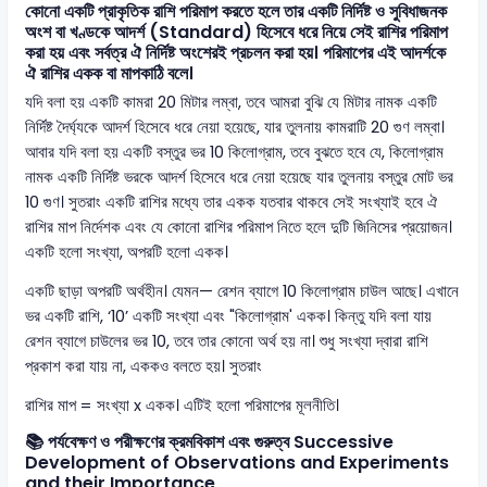
কোনো একটি প্রাকৃতিক রাশি পরিমাপ করতে হলে তার একটি নির্দিষ্ট ও সুবিধাজনক
অংশ বা খণ্ডকে আদর্শ (Standard) হিসেবে ধরে নিয়ে সেই রাশির পরিমাপ
করা হয় এবং সর্বত্র ঐ নির্দিষ্ট অংশেরই প্রচলন করা হয়। পরিমাপের এই আদর্শকে
ঐ রাশির একক বা মাপকাঠি বলে।
যদি বলা হয় একটি কামরা 20 মিটার লম্বা, তবে আমরা বুঝি যে মিটার নামক একটি
নির্দিষ্ট দৈর্ঘ্যকে আদর্শ হিসেবে ধরে নেয়া হয়েছে, যার তুলনায় কামরাটি 20 গুণ লম্বা।
আবার যদি বলা হয় একটি বস্তুর ভর 10 কিলোগ্রাম, তবে বুঝতে হবে যে, কিলোগ্রাম
নামক একটি নির্দিষ্ট ভরকে আদর্শ হিসেবে ধরে নেয়া হয়েছে যার তুলনায় বস্তুর মোট ভর
10 গুণ। সুতরাং একটি রাশির মধ্যে তার একক যতবার থাকবে সেই সংখ্যাই হবে ঐ
রাশির মাপ নির্দেশক এবং যে কোনো রাশির পরিমাপ নিতে হলে দুটি জিনিসের প্রয়োজন।
একটি হলো সংখ্যা, অপরটি হলো একক।
একটি ছাড়া অপরটি অর্থহীন। যেমন— রেশন ব্যাগে 10 কিলোগ্রাম চাউল আছে। এখানে
ভর একটি রাশি, ‘10’ একটি সংখ্যা এবং "কিলোগ্রাম' একক। কিন্তু যদি বলা যায়
রেশন ব্যাগে চাউলের ভর 10, তবে তার কোনো অর্থ হয় না। শুধু সংখ্যা দ্বারা রাশি
প্রকাশ করা যায় না, এককও বলতে হয়। সুতরাং
রাশির মাপ = সংখ্যা x একক। এটিই হলো পরিমাপের মূলনীতি।
📚 পর্যবেক্ষণ ও পরীক্ষণের ক্রমবিকাশ এবং গুরুত্ব Successive
Development of Observations and Experiments
and their Importance