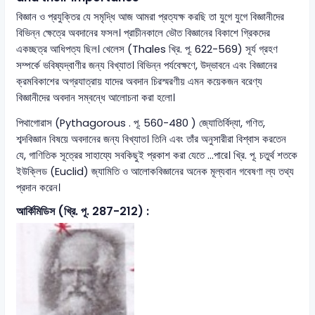
বিজ্ঞান ও প্রযুক্তির যে সমৃদ্ধি আজ আমরা প্রত্যক্ষ করছি তা যুগে যুগে বিজ্ঞানীদের
বিভিন্ন ক্ষেত্রে অবদানের ফসল। প্রাচীনকালে ভৌত বিজ্ঞানের বিকাশে গ্রিকদের
একচ্ছত্র আধিপত্য ছিল। খেলেস (Thales খ্রি. পূ. 622-569) সূর্য গ্রহণ
সম্পর্কে ভবিষ্যদ্বাণীর জন্য বিখ্যাত। বিভিন্ন পর্যবেক্ষণে, উদ্ভাবনে এবং বিজ্ঞানের
ক্রমবিকাশের অগ্রযাত্রায় যাদের অবদান চিরস্মরণীয় এমন কয়েকজন বরেণ্য
বিজ্ঞানীদের অবদান সম্বন্ধে আলোচনা করা হলো।
পিথাগোরাস (Pythagorous . পূ. 560-480 ) জ্যোতির্বিদ্যা, গণিত,
শব্দবিজ্ঞান বিষয়ে অবদানের জন্য বিখ্যাত। তিনি এবং তাঁর অনুসারীরা বিশ্বাস করতেন
যে, গাণিতিক সূত্রের সাহায্যে সবকিছুই প্রকাশ করা যেতে ...পারে। খ্রি. পূ. চতুর্থ শতকে
ইউক্লিড (Euclid) জ্যামিতি ও আলোকবিজ্ঞানের অনেক মূল্যবান গবেষণা ল্য তথ্য
প্রদান করেন।
আর্কিমিডিস (খ্রি. পূ. 287-212) :