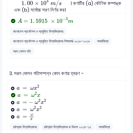
3
1
.
00
×
10
/
। কণাটির (a) কৌণিক কম্পাঙ্ক
m
s
এবং (b) সর্বোচ্চ সরণ নির্ণয় কর।
A
=
1
.
5915
×
10
-
3
m
−
3
=
1
.
5915
×
10
A
m
বাংলাদেশ প্রকৌশল ও প্রযুক্তি বিশ্ববিদ্যালয়
বাংলাদেশ প্রকৌশল ও প্রযুক্তি বিশ্ববিদ্যালয় শিক্ষাবর্ষঃ ২০১৮-২০১৯
পদার্থবিদ্যা
সরল দোলন গতি
3.
সরল দোলন গতিসম্পন্ন কোন কণার ত্বরণ -
a
=
ω
x
2
2
=
a
ω
x
a
=
ω
2
x
2
=
a
ω
x
a
=
-
ω
2
x
2
2
2
=
−
a
ω
x
a
=
ω
2
x
2
2
2
=
a
ω
x
a
=
ω
x
ω
=
a
x
চট্টগ্রাম বিশ্ববিদ্যালয়
চট্টগ্রাম বিশ্ববিদ্যালয় ক বিভাগ ২০১৪-১৫
পদার্থবিদ্যা