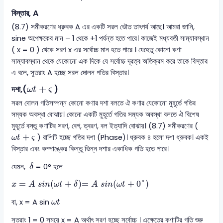
বিস্তার, A
(8.7) সমীকরণের ধ্রুবক A এর একটি সরল ভৌত তাৎপর্য আছে। আমরা জানি,
sine অপেক্ষকের মান – 1 থেকে +1 পর্যন্ত হতে পারে। কাজেই মধ্যবর্তী সাম্যাবস্থান
( x = 0 ) থেকে সরণ x এর সর্বোচ্চ মান হতে পারে । যেহেতু কোনো কণা
সাম্যাবস্থান থেকে যেকোনো এক দিকে যে সর্বোচ্চ দূরত্ব অতিক্রম করে তাকে বিস্তার
এ বলে, সুতরাং A হচ্ছে সরল দোলন গতির বিস্তার।
ω
t
+
ς
+
দশা,(
)
ω
t
ς
সরল দোলন গতিসম্পন্ন কোনো কণার দশা বলতে ঐ কণার যেকোনো মুহূর্তে গতির
সম্যক অবস্থা বোঝায়। কোনো একটি মুহূর্তে গতির সম্যক অবস্থা বলতে ঐ বিশেষ
মুহূর্তে বস্তু কণাটির সরণ, বেগ, ত্বরণ, বল ইত্যাদি বোঝায়। (8.7) সমীকরণের (
ω
t
+
ς
+
) রাশিটি হচ্ছে গতির দশা (Phase)। ধ্রুবক ৪ হলো দশা ধ্রুবক। একই
ω
t
ς
বিস্তার এবং কম্পাঙ্কের কিন্তু ভিন্ন দশার একাধিক গতি হতে পারে।
δ
যেমন,
= 0° হলে
δ
x
=
A
s
i
n
ω
t
+
δ
=
A
s
i
n
ω
t
+
0
°
=
(
+
)
=
(
+
0
°
)
x
A
s
i
n
ω
t
δ
A
s
i
n
ω
t
ω
t
বা, x = A sin
ω
t
সুতরাং 1 = 0 সময়ে x = A অর্থাৎ সরণ হচ্ছে সর্বোচ্চ । এক্ষেত্রে কণাটির গতি শুরু