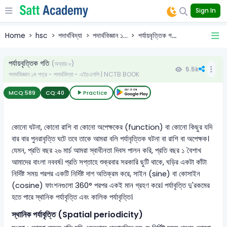
Sign In
Home
hsc
পদার্থবিদ্যা
পদার্থবিজ্ঞান ১...
পর্যায়বৃত্তিক গ...
পর্যায়বৃত্তিক গতি
(অধ্যায় ৮)
5.5k
পদার্থবিজ্ঞান ১ম পত্র - পদার্থবিদ্যা - এইচএসসি | NCTB BOOK
MCQ:
589
CQ:
40
Practice
কোনো ঘটনা, কোনো রাশি বা কোনো অপেক্ষকের (function) বা কোনো কিছুর যদি
বার বার পুনরাবৃত্তি ঘটে তবে তাকে আমরা বলি পর্যাবৃত্তিক ঘটনা বা রাশি বা অপেক্ষক।
যেমন, প্রতি বছর ২৬ মার্চ আমরা স্বাধীনতা দিবস পালন করি, প্রতি বছর ১ বৈশাখ
আমাদের বাংলা নববর্ষ। প্রতি সপ্তাহে শুক্রবার সরকারি ছুটি থাকে, ঘড়ির একটা কাঁটা
নির্দিষ্ট সময় পরপর একটি নির্দিষ্ট দাগ অতিক্রম করে, সাইন (sine) বা কোসাইন
(cosine) ফাংশনগুলো 360° পরপর একই মান গ্রহণ করে। পর্যাবৃত্তি দু'রকমের
হতে পারে স্থানিক পর্যাবৃত্তি এবং কালিক পর্যাবৃত্তি।
স্থানিক পর্যাবৃত্তি (Spatial periodicity)