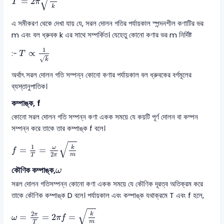
√
=
2
T
π
k
এ সমীকরণ থেকে দেখা যায় যে, সরল দোলন গতির পর্যায়কাল স্পন্দনশীল কণাটির ভর
m এবং বল ধ্রুবক k এর সাথে সম্পর্কিত। যেহেতু কোনো কণার ভর m নির্দিষ্ট
T
∝
1
k
1
∝
:-
T
√
k
অর্থাৎ সরল দোলন গতি সম্পন্ন কোনো কণার পর্যায়কাল বল ধ্রুবকের বর্গমূলের
ব্যস্তানুপাতিক।
কম্পাঙ্ক, f
কোনো সরল দোলন গতি সম্পন্ন কণা একক সময়ে যে কয়টি পূর্ণ দোলন বা কম্পন
সম্পন্ন করে তাকে তার কম্পাঙ্ক f বলে।
f
=
1
T
=
ω
2
π
k
m
√
1
k
ω
=
=
f
2
m
T
π
ω
কৌণিক কম্পাঙ্ক,
ω
সরল দোলন গতিসম্পন্ন কোনো কণা একক সময়ে যে কৌণিক দূরত্ব অতিক্রম করে
তাকে কৌণিক কম্পাঙ্ক D বলে। পর্যায়কাল এবং কম্পাঙ্ক যথাক্রমে T এবং f হলে,
ω
=
2
π
T
=
2
π
f
=
k
m
√
2
k
π
=
=
2
=
ω
π
f
m
T