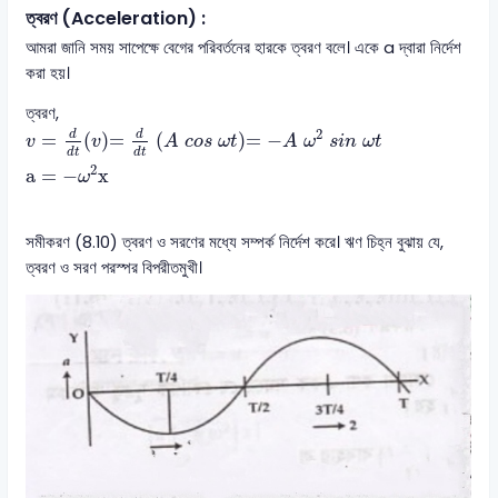
ত্বরণ (Acceleration) :
আমরা জানি সময় সাপেক্ষে বেগের পরিবর্তনের হারকে ত্বরণ বলে। একে a দ্বারা নির্দেশ
করা হয়।
ত্বরণ,
v
=
d
d
t
v
=
d
d
t
A
c
o
s
ω
t
=
−
A
ω
2
s
i
n
ω
t
a
=
−
ω
2
x
2
d
d
=
(
)
=
(
)
=
−
v
v
A
c
o
s
ω
t
A
ω
s
i
n
ω
t
d
t
d
t
2
a
=
−
x
ω
সমীকরণ (8.10) ত্বরণ ও সরণের মধ্যে সম্পর্ক নির্দেশ করে। ঋণ চিহ্ন বুঝায় যে,
ত্বরণ ও সরণ পরস্পর বিপরীতমুখী।