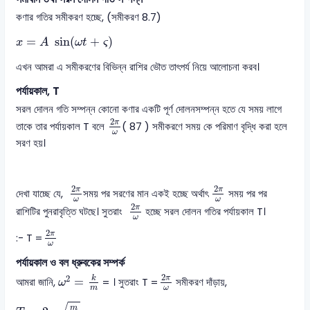
কণার গতির সমীকরণ হচ্ছে, (সমীকরণ 8.7)
x
=
A
sin
ω
t
+
ς
=
sin
(
+
)
x
A
ω
t
ς
এখন আমরা এ সমীকরণের বিভিন্ন রাশির ভৌত তাৎপর্য নিয়ে আলোচনা করব।
পর্যায়কাল, T
সরল দোলন গতি সম্পন্ন কোনো কণার একটি পূর্ণ দোলনসম্পন্ন হতে যে সময় লাগে
2
π
ω
2
π
তাকে তার পর্যায়কাল T বলে
( 87 ) সমীকরণে সময় কে পরিমাণ বৃদ্ধি করা হলে
ω
সরণ হয়।
2
π
ω
2
π
ω
2
2
π
π
দেখা যাচ্ছে যে,
সময় পর সরণের মান একই হচ্ছে অর্থাৎ
সময় পর পর
2
π
ω
ω
ω
2
π
রাশিটির পুনরাবৃত্তি ঘটছে। সুতরাং
হচ্ছে সরল দোলন গতির পর্যায়কাল T।
ω
2
π
ω
2
π
:- T =
ω
পর্যায়কাল ও বল ধ্রুবকের সম্পর্ক
ω
2
=
k
m
2
π
ω
2
2
k
π
=
আমরা জানি,
= । সুতরাং T =
সমীকরণ দাঁড়ায়,
ω
m
ω
T
=
2
π
m
k
m