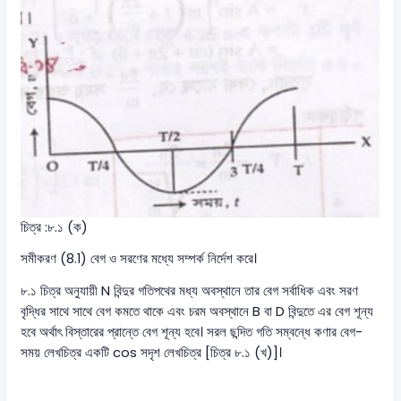
চিত্র :৮.১ (ক)
সমীকরণ (8.1) বেগ ও সরণের মধ্যে সম্পর্ক নির্দেশ করে।
৮.১ চিত্র অনুযায়ী N বিন্দুর গতিপথের মধ্য অবস্থানে তার বেগ সর্বাধিক এবং সরণ
বৃদ্ধির সাথে সাথে বেগ কমতে থাকে এবং চরম অবস্থানে B বা D বিন্দুতে এর বেগ শূন্য
হবে অর্থাৎ বিস্তারের প্রান্তে বেগ শূন্য হবে। সরল ছন্দিত গতি সম্বন্ধে কণার বেগ-
সময় লেখচিত্র একটি cos সদৃশ লেখচিত্র [চিত্র ৮.১ (খ)]।