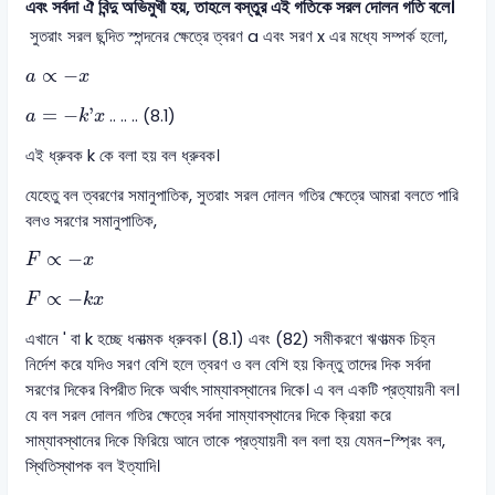
এবং সর্বদা ঐ বিন্দু অভিমুখী হয়, তাহলে বস্তুর এই গতিকে সরল দোলন গতি বলে।
সুতরাং সরল ছন্দিত স্পন্দনের ক্ষেত্রে ত্বরণ a এবং সরণ x এর মধ্যে সম্পর্ক হলো,
a
∝
-
x
∝
−
a
x
a
=
-
k
'
x
=
−
'
.. .. .. (8.1)
a
k
x
এই ধ্রুবক k কে বলা হয় বল ধ্রুবক।
যেহেতু বল ত্বরণের সমানুপাতিক, সুতরাং সরল দোলন গতির ক্ষেত্রে আমরা বলতে পারি
বলও সরণের সমানুপাতিক,
F
∝
-
x
∝
−
F
x
F
∝
-
k
x
∝
−
F
k
x
এখানে ' বা k হচ্ছে ধনাত্মক ধ্রুবক। (8.1) এবং (82) সমীকরণে ঋণাত্মক চিহ্ন
নির্দেশ করে যদিও সরণ বেশি হলে ত্বরণ ও বল বেশি হয় কিন্তু তাদের দিক সর্বদা
সরণের দিকের বিপরীত দিকে অর্থাৎ সাম্যাবস্থানের দিকে। এ বল একটি প্রত্যায়নী বল।
যে বল সরল দোলন গতির ক্ষেত্রে সর্বদা সাম্যাবস্থানের দিকে ক্রিয়া করে
সাম্যাবস্থানের দিকে ফিরিয়ে আনে তাকে প্রত্যায়নী বল বলা হয় যেমন-স্প্রিং বল,
স্থিতিস্থাপক বল ইত্যাদি।