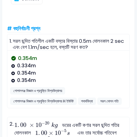
# বহুনির্বাচনী প্রশ্ন
1.
সরল ছন্দিত গতিশীল একটি বস্তর বিস্তার 0.5m দোলনকাল 2 sec
এবং বেগ 1.1m/sec হলে, বস্তটি সরণ কত?
0.354m
0.334m
0.354m
0.354m
গোপালগঞ্জ বিজ্ঞান ও প্রযুক্তি বিশ্ববিদ্যালয়
গোপালগঞ্জ বিজ্ঞান ও প্রযুক্তি বিশ্ববিদ্যালয় H ইউনিট
পদার্থবিদ্যা
সরল দোলন গতি
1
.
00
×
10
-
20
k
g
−
20
2.
1
.
00
×
10
ভরের একটি কণার সরল ছন্দিত গতির
k
g
1
.
00
×
10
-
5
s
−
5
1
.
00
×
10
দোলনকাল
এবং তার সর্বোচ্চ গতিবেগ
s
1
.
00
×
10
3
m
/
s