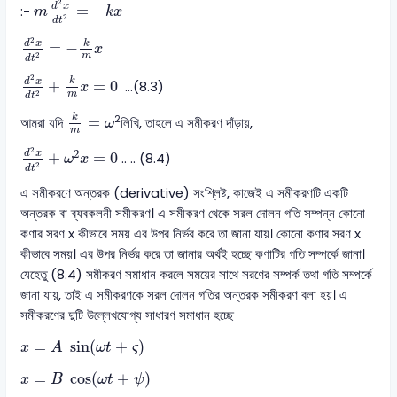
2
d
x
=
−
:-
m
k
x
2
d
t
d
2
x
d
t
2
=
-
k
m
x
2
k
d
x
=
−
x
2
m
d
t
d
2
x
d
t
2
+
k
m
x
=
0
2
k
d
x
+
=
0
…(8.3)
x
2
m
d
t
k
m
=
ω
k
2
=
আমরা যদি
লিখি, তাহলে এ সমীকরণ দাঁড়ায়,
ω
m
d
2
x
d
t
2
+
ω
2
x
=
0
2
2
d
x
+
=
0
.. .. (8.4)
ω
x
2
d
t
এ সমীকরণে অন্তরক (derivative) সংশ্লিষ্ট, কাজেই এ সমীকরণটি একটি
অন্তরক বা ব্যবকলনী সমীকরণ। এ সমীকরণ থেকে সরল দোলন গতি সম্পন্ন কোনো
কণার সরণ x কীভাবে সময় এর উপর নির্ভর করে তা জানা যায়। কোনো কণার সরণ x
কীভাবে সময়। এর উপর নির্ভর করে তা জানার অর্থই হচ্ছে কণাটির গতি সম্পর্কে জানা।
যেহেতু (8.4) সমীকরণ সমাধান করলে সময়ের সাথে সরণের সম্পর্ক তথা গতি সম্পর্কে
জানা যায়, তাই এ সমীকরণকে সরল দোলন গতির অন্তরক সমীকরণ বলা হয়। এ
সমীকরণের দুটি উল্লেখযোগ্য সাধারণ সমাধান হচ্ছে
x
=
A
sin
ω
t
+
ς
=
sin
(
+
)
x
A
ω
t
ς
x
=
B
cos
ω
t
+
ψ
=
cos
(
+
)
x
B
ω
t
ψ