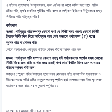
এ গতিপথ বৃত্তাকার, উপবৃত্তাকার, সরল রৈখিক বা আরো জটিল হতে পারে। ঘড়ির
কাঁটার গতি, সূর্যের চারদিকে পৃথিবীর গতি, বাষ্প বা পেট্রোল ইঞ্জিনের সিলিন্ডারের মধ্যে
পিস্টনের গতি পর্যাবৃত্ত গতি ।
পর্যায়কাল
সংজ্ঞা : পর্যাবৃত্ত গতিসম্পন্ন কোনো কণা যে নির্দিষ্ট সময় পরপর কোনো নির্দিষ্ট
বিন্দুকে নির্দিষ্ট দিক দিয়ে অতিক্রম করে সেই সময়কে পর্যায়কাল (T) বলে।
স্পন্দন গতি বা দোলন গতি
কোনো অগ্রপশ্চাৎ পর্যাবৃত্ত গতিকে দোলন গতি বা স্পন্দন গতি বলে ।
সংজ্ঞা : পর্যাবৃত্ত গতি সম্পন্ন কোনো বস্তু যদি পর্যায়কালের অর্ধেক সময় কোনো
নির্দিষ্ট দিকে এবং বাকি অর্ধেক সময় একই পথে তার বিপরীত দিকে চলে তবে এর
গতিকে স্পন্দন গতি বলে।
উদাহরণ : স্পন্দন গতির উদাহরণ হচ্ছে সরল দোলকের গতি, কম্পনশীল সুরশলাকা ও
গীটারের তারের গতি। কঠিন বস্তুতে পরমাণু স্পন্দিত হয়। বাতাসের মধ্য দিয়ে শব্দ তরঙ্গ
সঞ্চালনের সময় বাতাসের অণুগুলো স্পন্দিত হয় ।
CONTENT ADDED || UPDATED BY