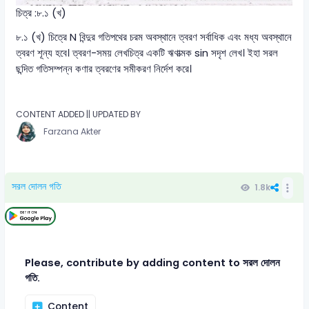
চিত্র :৮.১ (খ)
৮.১ (খ) চিত্রে N বিন্দুর গতিপথের চরম অবস্থানে ত্বরণ সর্বাধিক এবং মধ্য অবস্থানে
ত্বরণ শূন্য হবে। ত্বরণ-সময় লেখচিত্র একটি ঋণাত্মক sin সদৃশ লেখ। ইহা সরল
ছন্দিত গতিসম্পন্ন কণার ত্বরণের সমীকরণ নির্দেশ করে।
CONTENT ADDED || UPDATED BY
Farzana Akter
সরল দোলন গতি
1.8k
Please, contribute by adding content to সরল দোলন
গতি.
Content