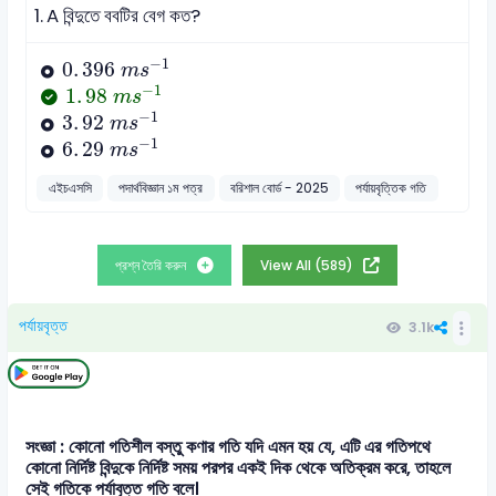
1.
A বিন্দুতে ববটির বেগ কত?
0
.
396
m
s
-
1
−
1
0
.
396
m
s
1
.
98
m
s
-
1
−
1
1
.
98
m
s
3
.
92
m
s
-
1
−
1
3
.
92
m
s
6
.
29
m
s
-
1
−
1
6
.
29
m
s
এইচএসসি
পদার্থবিজ্ঞান ১ম পত্র
বরিশাল বোর্ড - 2025
পর্যায়বৃত্তিক গতি
প্রশ্ন তৈরি করুন
View All (589)
পর্যায়বৃত্ত
3.1k
সংজ্ঞা : কোনো গতিশীল বস্তু কণার গতি যদি এমন হয় যে, এটি এর গতিপথে
কোনো নির্দিষ্ট বিন্দুকে নির্দিষ্ট সময় পরপর একই দিক থেকে অতিক্রম করে, তাহলে
সেই গতিকে পর্যাবৃত্ত গতি বলে।