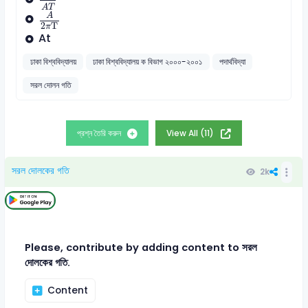
A
2
πT
A
T
A
2
T
π
At
ঢাকা বিশ্ববিদ্যালয়
ঢাকা বিশ্ববিদ্যালয় ক বিভাগ ২০০০-২০০১
পদার্থবিদ্যা
সরল দোলন গতি
প্রশ্ন তৈরি করুন
View All (11)
সরল দোলকের গতি
2k
Please, contribute by adding content to সরল
দোলকের গতি.
Content