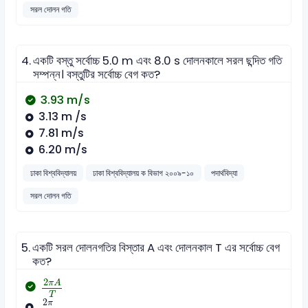
সরল দোলন গতি
4.
একটি বস্তু সর্বোচ্চ 5.0 m এবং 8.0 s দোলনকালে সরল ছন্দিত গতি
সম্পন্ন। বস্তুটির সর্বোচ্চ বেগ কত?
3.93 m/s
3.13 m /s
7.81 m/s
6.20 m/s
ঢাকা বিশ্ববিদ্যালয়
ঢাকা বিশ্ববিদ্যালয় ক বিভাগ ২০০৯-১০
পদার্থবিদ্যা
সরল দোলন গতি
5.
একটি সরল দোলনগতির বিস্তার A এবং দোলনকাল T এর সর্বোচ্চ বেগ
কত?
2
π
A
T
2
π
A
2
π
A
T
T
2
π