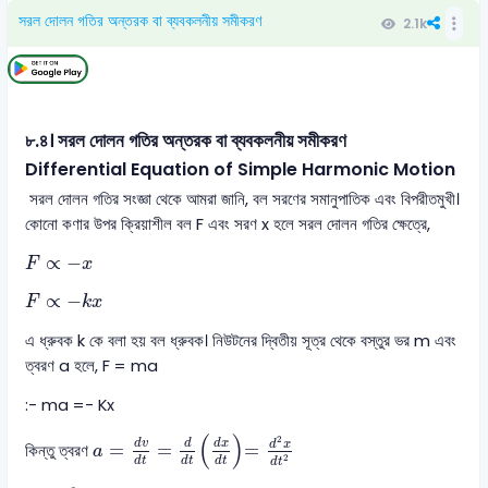
সরল দোলন গতির অন্তরক বা ব্যবকলনীয় সমীকরণ
2.1k
৮.৪। সরল দোলন গতির অন্তরক বা ব্যবকলনীয় সমীকরণ
Differential Equation of Simple Harmonic Motion
সরল দোলন গতির সংজ্ঞা থেকে আমরা জানি, বল সরণের সমানুপাতিক এবং বিপরীতমুখী।
কোনো কণার উপর ক্রিয়াশীল বল F এবং সরণ x হলে সরল দোলন গতির ক্ষেত্রে,
F
∝
-
x
∝
−
F
x
F
∝
-
k
x
∝
−
F
k
x
এ ধ্রুবক k কে বলা হয় বল ধ্রুবক। নিউটনের দ্বিতীয় সূত্র থেকে বস্তুর ভর m এবং
ত্বরণ a হলে, F = ma
:- ma =- Kx
a
=
d
v
d
t
=
d
d
t
d
x
d
t
=
d
2
x
d
t
2
(
)
2
d
v
d
x
d
d
x
=
=
=
কিন্তু ত্বরণ
a
2
d
t
d
t
d
t
d
t
m
d
2
x
d
t
2
=
-
k
x