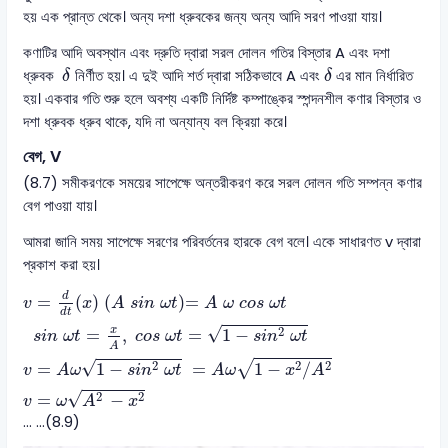
হয় এক প্রান্ত থেকে। অন্য দশা ধ্রুবকের জন্য অন্য আদি সরণ পাওয়া যায়।
কণাটির আদি অবস্থান এবং দ্রুতি দ্বারা সরল দোলন গতির বিস্তার A এবং দশা
δ
δ
ধ্রুবক
নির্ণীত হয়। এ দুই আদি শর্ত দ্বারা সঠিকভাবে A এবং
এর মান নির্ধারিত
δ
δ
হয়। একবার গতি শুরু হলে অবশ্য একটি নির্দিষ্ট কম্পাঙ্কের স্পন্দনশীল কণার বিস্তার ও
দশা ধ্রুবক ধ্রুব থাকে, যদি না অন্যান্য বল ক্রিয়া করে।
বেগ, V
(8.7) সমীকরণকে সময়ের সাপেক্ষে অন্তরীকরণ করে সরল দোলন গতি সম্পন্ন কণার
বেগ পাওয়া যায়।
আমরা জানি সময় সাপেক্ষে সরণের পরিবর্তনের হারকে বেগ বলে। একে সাধারণত v দ্বারা
প্রকাশ করা হয়।
v
=
d
d
t
x
A
s
i
n
ω
t
=
A
ω
c
o
s
ω
t
s
i
n
ω
t
=
x
A
,
c
o
s
ω
t
d
=
(
)
(
)
=
v
x
A
s
i
n
ω
t
A
ω
c
o
s
ω
t
d
t
√
2
x
=
,
=
1
−
s
i
n
ω
t
c
o
s
ω
t
s
i
n
ω
t
A
√
2
2
2
√
=
1
−
=
1
−
/
v
A
ω
s
i
n
ω
t
A
ω
x
A
√
2
2
=
−
v
ω
A
x
... …(8.9)