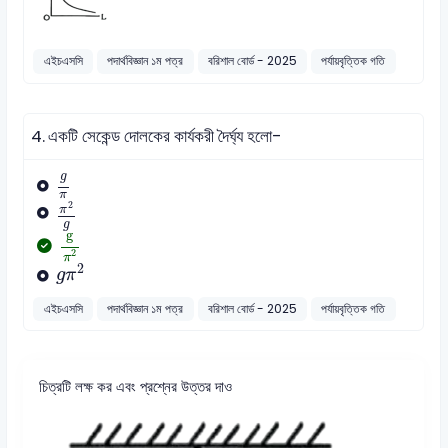
এইচএসসি
পদার্থবিজ্ঞান ১ম পত্র
বরিশাল বোর্ড - 2025
পর্যায়বৃত্তিক গতি
4.
একটি সেকেন্ড দোলকের কার্যকরী দৈর্ঘ্য হলো-
g
π
g
π
2
g
π
2
π
g
g
π
2
g
2
g
π
2
π
2
g
π
এইচএসসি
পদার্থবিজ্ঞান ১ম পত্র
বরিশাল বোর্ড - 2025
পর্যায়বৃত্তিক গতি
চিত্রটি লক্ষ কর এবং প্রশ্নের উত্তর দাও