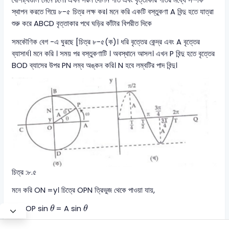
স্থাপন করতে গিয়ে ৮-৫ চিত্র লক্ষ কর। মনে করি একটি বস্তুকণা A বিন্দু হতে যাত্রা
শুরু করে ABCD বৃত্তাকার পথে ঘড়ির কাঁটার বিপরীত দিকে
সমকৌণিক বেগ -এ ঘুরছে [চিত্র ৮-৫(ক)। ধরি বৃত্তের কেন্দ্র এবং A বৃত্তের
ব্যাসার্ধ। মনে করি । সময় পর বস্তুকণাটি । অবস্থানে আসল। এখন P বিন্দু হতে বৃত্তের
BOD ব্যাসের উপর PN লম্ব অঙ্কন করি। N হবে লম্বটির পাদ বিন্দু।
চিত্র :৮.৫
মনে করি ON =y। চিত্রে OPN ত্রিভুজ থেকে পাওয়া যায়,
θ
θ
y = OP sin
= A sin
θ
θ
ω
t
যেহেতু কণাটি সমকৌণিক বেগে ঘুরছে, সুতরাং
θ
=
ω
t