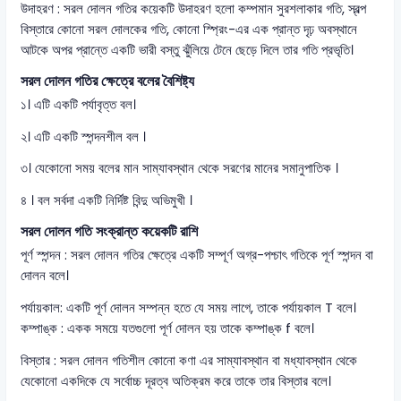
উদাহরণ : সরল দোলন গতির কয়েকটি উদাহরণ হলো কম্পমান সুরশলাকার গতি, স্বল্প
বিস্তারে কোনো সরল দোলকের গতি, কোনো স্প্রিং-এর এক প্রান্ত দৃঢ় অবস্থানে
আটকে অপর প্রান্তে একটি ভারী বস্তু ঝুঁলিয়ে টেনে ছেড়ে দিলে তার গতি প্রভৃতি।
সরল দোলন গতির ক্ষেত্রে বলের বৈশিষ্ট্য
১। এটি একটি পর্যাবৃত্ত বল।
২। এটি একটি স্পন্দনশীল বল ।
৩। যেকোনো সময় বলের মান সাম্যাবস্থান থেকে সরণের মানের সমানুপাতিক ।
৪ । বল সর্বদা একটি নির্দিষ্ট বিন্দু অভিমুখী ।
সরল দোলন গতি সংক্রান্ত কয়েকটি রাশি
পূর্ণ স্পন্দন : সরল দোলন গতির ক্ষেত্রে একটি সম্পূর্ণ অগ্র-পশ্চাৎ গতিকে পূর্ণ স্পন্দন বা
দোলন বলে।
পর্যায়কাল: একটি পূর্ণ দোলন সম্পন্ন হতে যে সময় লাগে, তাকে পর্যায়কাল T বলে।
কম্পাঙ্ক : একক সময়ে যতগুলো পূর্ণ দোলন হয় তাকে কম্পাঙ্ক f বলে।
বিস্তার : সরল দোলন গতিশীল কোনো কণা এর সাম্যাবস্থান বা মধ্যাবস্থান থেকে
যেকোনো একদিকে যে সর্বোচ্চ দূরত্ব অতিক্রম করে তাকে তার বিস্তার বলে।