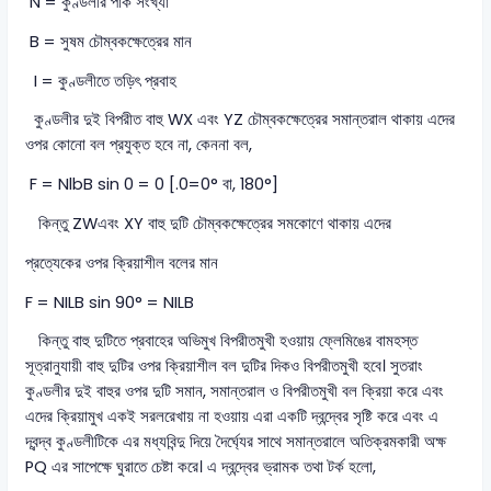
N = কুণ্ডলীর পাক সংখ্যা
B = সুষম চৌম্বকক্ষেত্রের মান
I = কুণ্ডলীতে তড়িৎ প্রবাহ
কুণ্ডলীর দুই বিপরীত বাহু WX এবং YZ চৌম্বকক্ষেত্রের সমান্তরাল থাকায় এদের
ওপর কোনো বল প্রযুক্ত হবে না, কেননা বল,
F = NlbB sin 0 = 0 [.0=0° বা, 180°]
কিন্তু ZWএবং XY বাহু দুটি চৌম্বকক্ষেত্রের সমকোণে থাকায় এদের
প্রত্যেকের ওপর ক্রিয়াশীল বলের মান
F = NILB sin 90° = NILB
কিন্তু বাহু দুটিতে প্রবাহের অভিমুখ বিপরীতমুখী হওয়ায় ফ্লেমিঙের বামহস্ত
সূত্রানুযায়ী বাহু দুটির ওপর ক্রিয়াশীল বল দুটির দিকও বিপরীতমুখী হবে। সুতরাং
কুণ্ডলীর দুই বাহুর ওপর দুটি সমান, সমান্তরাল ও বিপরীতমুখী বল ক্রিয়া করে এবং
এদের ক্রিয়ামুখ একই সরলরেখায় না হওয়ায় এরা একটি দ্বন্দ্বের সৃষ্টি করে এবং এ
দ্বন্দ্ব কুণ্ডলীটিকে এর মধ্যবিন্দু দিয়ে দৈর্ঘ্যের সাথে সমান্তরালে অতিক্রমকারী অক্ষ
PQ এর সাপেক্ষে ঘুরাতে চেষ্টা করে। এ দ্বন্দ্বের ভ্রামক তথা টর্ক হলো,