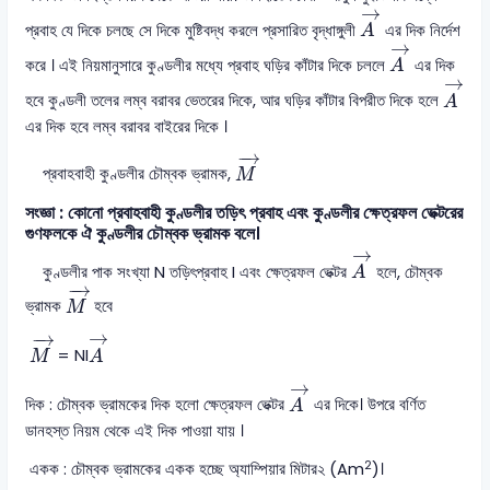
A
→
→
প্রবাহ যে দিকে চলছে সে দিকে মুষ্টিবদ্ধ করলে প্রসারিত বৃদ্ধাঙ্গুলী
এর দিক নির্দেশ
A
A
→
→
করে । এই নিয়মানুসারে কুণ্ডলীর মধ্যে প্রবাহ ঘড়ির কাঁটার দিকে চললে
এর দিক
A
A
→
→
হবে কুণ্ডলী তলের লম্ব বরাবর ভেতরের দিকে, আর ঘড়ির কাঁটার বিপরীত দিকে হলে
A
এর দিক হবে লম্ব বরাবর বাইরের দিকে ।
M
→
−
→
প্রবাহবাহী কুণ্ডলীর চৌম্বক ভ্রামক,
M
সংজ্ঞা : কোনো প্রবাহবাহী কুণ্ডলীর তড়িৎ প্রবাহ এবং কুণ্ডলীর ক্ষেত্রফল ভেক্টরের
গুণফলকে ঐ কুণ্ডলীর চৌম্বক ভ্রামক বলে।
A
→
→
কুণ্ডলীর পাক সংখ্যা N তড়িৎপ্রবাহ I এবং ক্ষেত্রফল ভেক্টর
হলে, চৌম্বক
A
M
→
−
→
ভ্রামক
হবে
M
A
→
M
→
→
−
→
= NI
M
A
A
→
→
দিক : চৌম্বক ভ্রামকের দিক হলো ক্ষেত্রফল ভেক্টর
এর দিকে। উপরে বর্ণিত
A
ডানহস্ত নিয়ম থেকে এই দিক পাওয়া যায় ।
2
একক : চৌম্বক ভ্রামকের একক হচ্ছে অ্যাম্পিয়ার মিটার২ (Am
)।