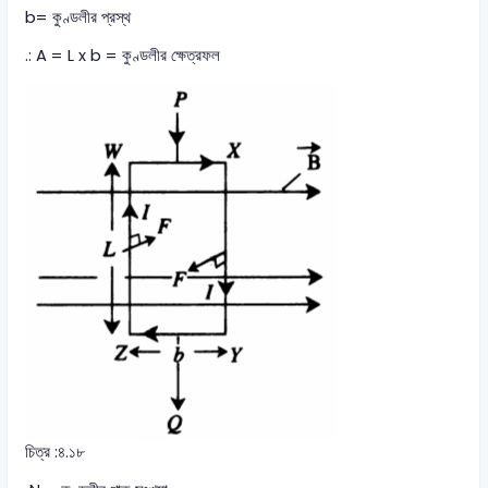
b= কুণ্ডলীর প্রস্থ
.: A = L x b = কুণ্ডলীর ক্ষেত্রফল
চিত্র :৪.১৮