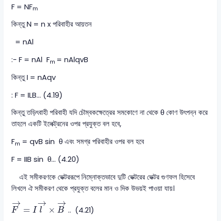
F = NF
m
কিন্তু N = n x পরিবাহীর আয়তন
= nAl
:- F = nAl F
= nAlqvB
m
কিন্তু I = nAqv
: F = ILB... (4.19)
কিন্তু তড়িৎবাহী পরিবাহী যদি চৌম্বকক্ষেত্রের সমকোণে না থেকে θ কোণ উৎপন্ন করে
তাহলে একটি ইলেক্ট্রনের ওপর প্রযুক্ত বল হবে,
F
= qvB sin θ এবং সমগ্র পরিবাহীর ওপর বল হবে
m
F = IIB sin θ... (4.20)
এই সমীকরণকে ভেক্টররূপে নিম্নোক্তভাবে দুটি ভেক্টরের ভেক্টর গুণফল হিসেবে
লিখলে ঐ সমীকরণ থেকে প্রযুক্ত বলের মান ও দিক উভয়ই পাওয়া যায়।
F
→
=
I
l
→
×
B
→
→
→
→
=
×
.. (4.21)
F
I
l
B