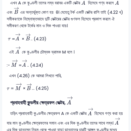
এখন A কে কুণ্ডলী তলের লম্ব বরাবর একটি ভেক্টর
হিসেবে গণ্য করলে
A
A
B
→
→
এবং
এর অন্তর্ভুক্ত কোণ হয় θ। যেহেতু টর্ক একটি ভেক্টর রাশি তাই (4.22 খ)
B
সমীকরণকে নিম্নোক্তভাবে দুটি ভেক্টরের ভেক্টর গুণফল হিসেবে প্রকাশ করলে ঐ
সমীকরণ থেকে টর্কের মান ও দিক পাওয়া যায়।
A
→
B
→
→
→
τ
=
×
.. (4.23)
τ
A
B
A
→
→
এই
কে কুণ্ডলীর চৌম্বক ভ্রামক M বলে ।
A
A
→
M
→
→
−
→
:-
=
.. (4.24)
M
A
এখন (4.26) কে আমরা লিখতে পারি,
M
→
B
→
−
→
→
τ
=
×
... (4.25)
τ
M
B
A
→
→
প্রবাহবাহী কুন্ডলীর ক্ষেত্রফল ভেক্টর,
A
A
→
→
তড়িৎ প্রবাহবাহী কুণ্ডলীর ক্ষেত্রফল A কে একটি ভেক্টর
হিসেবে গণ্য করা হয়
A
A
→
→
যার মান কুণ্ডলীর ক্ষেত্রফলের সমান এবং এর দিক কুণ্ডলীর তলের সাথে লম্ব।
A
এর দিক ডানহস্ত নিয়ম থেকে পাওয়া যায়। ডানহাতের চারটি আঙ্গুল কুণ্ডলীর মধ্যে