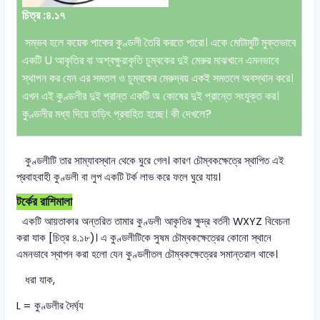
চিত্র :৪.১৭
সম্ভব হলে কয়েক পাকের কুণ্ডলী তৈরি করতে পারো। একে মোটামুটি মুক্তভাবে
একটি U আকৃতির বা অশ্বক্ষুরাকৃতি চুম্বকের দুই মেরুর মাঝখানে এমনভাবে
স্থাপন কর যেন এর সমতল ও চুম্বকের মেরুদ্বয় একই সমতলে অবস্থান করে।
এখন এই কুণ্ডলীর দুই প্রান্ত একটি অ কোষের দুই প্রান্তে সংযুক্ত কর।
কুণ্ডলীর মধ্য দিয়ে তড়িৎ প্রবাহিত হচ্ছে। কী দেখলে?
কুণ্ডলীটি তার সাম্যাবস্থান থেকে ঘুরে গেল। কারণ চৌম্বকক্ষেত্রে স্থাপিত এই
প্রবাহবাহী কুণ্ডলী বা লুপ একটি টর্ক লাভ করে ফলে ঘুরে যায়।
টর্কের রাশিমালা
একটি আয়তাকার অন্তরিত তামার কুণ্ডলী আকৃতির ক্ষুদ্র বর্তনী WXYZ বিবেচনা
করা যাক [চিত্র ৪.১৮)। এ কুণ্ডলীটিকে সুষম চৌম্বকক্ষেত্রের কোনো স্থানে
এমনভাবে স্থাপন করা হলো যেন কুণ্ডলীতল চৌম্বকক্ষেত্রের সমান্তরাল থাকে।
ধরা যাক,
L = কুণ্ডলীর দৈর্ঘ্য