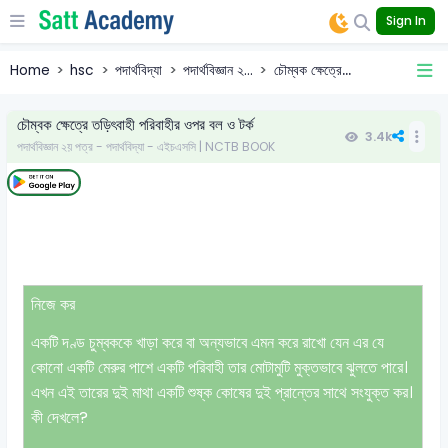
Sign In
Home
hsc
পদার্থবিদ্যা
পদার্থবিজ্ঞান ২...
চৌম্বক ক্ষেত্রে...
চৌম্বক ক্ষেত্রে তড়িৎবাহী পরিবাহীর ওপর বল ও টর্ক
3.4k
পদার্থবিজ্ঞান ২য় পত্র - পদার্থবিদ্যা - এইচএসসি | NCTB BOOK
নিজে কর
একটি দণ্ড চুম্বককে খাড়া করে বা অন্যভাবে এমন করে রাখো যেন এর যে
কোনো একটি মেরুর পাশে একটি পরিবাহী তার মোটামুটি মুক্তভাবে ঝুলতে পারে।
এখন এই তারের দুই মাথা একটি শুষ্ক কোষের দুই প্রান্তের সাথে সংযুক্ত কর।
কী দেখলে?