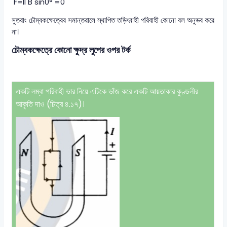
F=Il B sin0° =0
সুতরাং চৌম্বকক্ষেত্রের সমান্তরালে স্থাপিত তড়িৎবাহী পরিবাহী কোনো বল অনুভব করে
না।
চৌম্বকক্ষেত্রে কোনো ক্ষুদ্র লুপের ওপর টর্ক
একটি লম্বা পরিবাহী ভার নিয়ে এটিকে ভাঁজ করে একটি আয়তাকার কুণ্ডলীর
আকৃতি দাও (চিত্র ৪.১৭)।