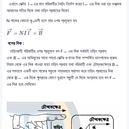
এখানে ভেক্টর l→এর মান পরিবাহীর দৈর্ঘ্য নির্দেশ করে। l→ এর দিক ধরা হয় ধনাত্মক
আধানের গতির দিকে তথা তড়িৎ প্রবাহের দিকে।
N পাকের কোনো কুণ্ডলী হলে তার ওপর প্রযুক্ত বল
F
→
=
N
I
l
→
×
B
→
→
→
→
=
×
F
N
I
l
B
বলের দিক :
তড়িৎবাহী পরিবাহীর ওপর প্রযুক্ত বল F→ এর দিক সর্বদাই তড়িৎ প্রবাহ
এবং B→ এর অভিমুখের সাথে লম্ব। ভেক্টর গুণনের দিক সম্পর্কিত ডানপাকের ক্রুর
নিয়ম থেকে এর দিক পাওয়া যায়। তড়িৎ প্রবাহ তথা পরিবাহী এবং চৌম্বকক্ষেত্র B→
এর সমতলে একটি ডান পাকের স্কুকে লম্বভাবে স্থাপন করে তড়িৎ প্রবাহের দিক
থেকে B→ এর দিকে ক্ষুদ্রতর কোণে ঘুরালে স্কুটি যে দিকে অগ্রসর হবে বল F→
এর দিক হবে সেদিকে।