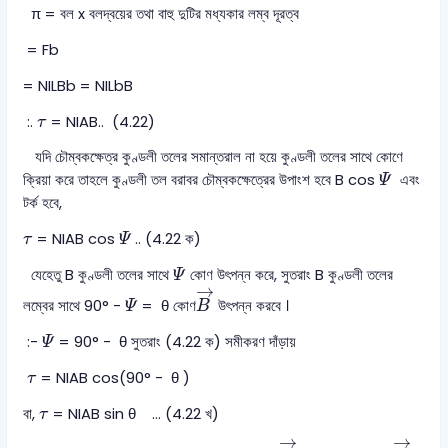
π = বল x বলদ্বয়ের তথা বাহু দুটির মধ্যকার লম্ব দূরত্ব
= Fb
= NILBb = NILbB
τ
:.
= NIAB.. (4.22)
τ
যদি চৌম্বকক্ষেত্র কুণ্ডলী তলের সমান্তরাল না হয়ে কুণ্ডলী তলের সাথে কোণে
Ψ
ক্রিয়া করে তাহলে কুণ্ডলী তল বরাবর চৌম্বকক্ষেত্রের উপাংশ হবে B cos
এবং
Ψ
টর্ক হবে,
Ψ
τ
= NIAB cos
.. (4.22 ক)
τ
Ψ
Ψ
যেহেতু B কুণ্ডলী তলের সাথে
কোণ উৎপন্ন করে, সুতরাং B কুণ্ডলী তলের
Ψ
B
→
→
Ψ
লম্বের সাথে 90° -
= θ কোণ
উৎপন্ন করবে ।
Ψ
B
Ψ
:-
= 90° - θ সুতরাং (4.22 ক) সমীকরণ দাঁড়ায়
Ψ
τ
= NIAB cos(90° - θ )
τ
τ
বা,
= NIAB sin θ … (4.22 খ)
τ
A
→
A
→
→
→