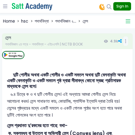
Sign In
Home
hsc
পদার্থবিদ্যা
পদার্থবিজ্ঞান ২...
লেন্স
লেন্স
4.9k
পদার্থবিজ্ঞান ২য় পত্র - পদার্থবিদ্যা - এইচএসসি | NCTB BOOK
দুটি গোলীয় অথবা একটি গোলীর ও একটি সমতল অথবা দুটি বেলনাকৃতি অথবা
একটি বেলনাকৃতি ও একটি সমতল পৃষ্ঠ দ্বারা সীমাবদ্ধ কোনো স্বচ্ছ প্রতিসারক
মাধ্যমকে লেন্স বলে।
৬.৪ চিত্রে ক ও খ দুটি গোলীয় লেন্স। এই অধ্যায়ে আমরা গোলীয় লেন্স নিয়ে
আলোচনা করব। লেন্স সাধারণত কাচ, কোয়ার্টজ, প্লাস্টিক ইত্যাদি দ্বারা তৈরি হয়।
লেন্সের পৃষ্ঠদ্বয়ের মধ্যে একটি সমতল ও একটি গোলক পৃষ্ঠের অংশ হতে পারে অথবা
দুটিই গোলকের অংশ হতে পারে ।
লেন্স প্রধানত দু'রকমের হতে পারে; যথা-
ক. স্কুলমধ্য বা উত্তল বা অভিসারী লেন্স (Convex lens) এবং