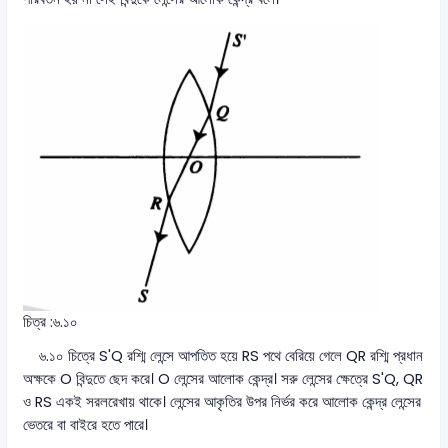
চিত্র :৬.১০
৬.১০ চিত্রে S'Q রশ্মি লেন্সে আপতিত হয়ে RS পথে বেরিয়ে গেলে QR রশ্মি প্রধান
অক্ষকে O বিন্দুতে ছেদ করে। O লেন্সের আলোক কেন্দ্র। সরু লেন্সের ক্ষেত্রে S'Q, QR
ও RS একই সরলরেখায় থাকে। লেন্সের আকৃতির উপর নির্ভর করে আলোক কেন্দ্র লেন্সের
ভেতরে বা বাইরে হতে পারে।