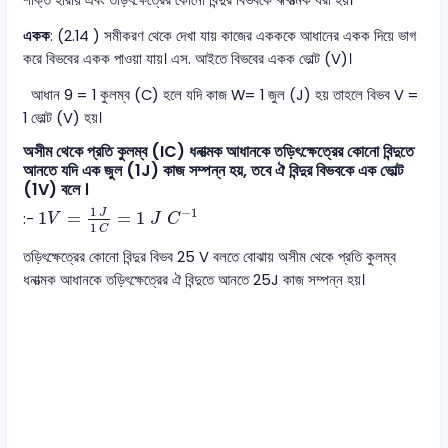
একক
: (2.14 ) সমীকরণ থেকে দেখা যায় কাজের একককে আধানের একক দিয়ে ভাগ
করে বিভবের একক পাওয়া যায়। এস. আইতে বিভবের একক ভোল্ট (V)।
আধান 9 = 1 কুলম্ব (C) হলে যদি কাজ W= 1 জুল (J) হয় তাহলে বিভব V =
1 ভোল্ট (V) হয়।
অসীম থেকে প্রতি কুলম্ব (IC) ধনাত্মক আধানকে তড়িৎক্ষেত্রের কোনো বিন্দুতে
আনতে যদি এক জুল (1J) কাজ সম্পন্ন হয়, তবে ঐ বিন্দুর বিভবকে এক ভোল্ট
(1V) বলে ।
1
V
=
1
J
1
C
=
1
J
C
-
1
1
−
1
J
1
=
=
1
:-
V
J
C
1
C
তড়িৎক্ষেত্রের কোনো বিন্দুর বিভব 25 V বলতে বোঝায় অসীম থেকে প্রতি কুলম্ব
ধনাত্মক আধানকে তড়িৎক্ষেত্রের ঐ বিন্দুতে আনতে 25J কাজ সম্পন্ন হয়।