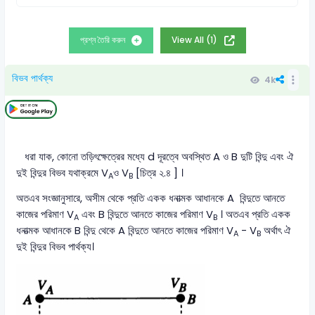
প্রশ্ন তৈরি করুন
View All (1)
বিভব পার্থক্য
4k
ধরা যাক, কোনো তড়িৎক্ষেত্রের মধ্যে d দূরত্বে অবস্থিত A ও B দুটি বিন্দু এবং ঐ
দুই বিন্দুর বিভব যথাক্রমে V
ও V
[চিত্র ২.৪ ] ।
A
B
অতএব সংজ্ঞানুসারে, অসীম থেকে প্রতি একক ধনাত্মক আধানকে A বিন্দুতে আনতে
কাজের পরিমাণ V
এবং B বিন্দুতে আনতে কাজের পরিমাণ V
। অতএব প্রতি একক
A
B
ধনাত্মক আধানকে B বিন্দু থেকে A বিন্দুতে আনতে কাজের পরিমাণ V
- V
অর্থাৎ ঐ
A
B
দুই বিন্দুর বিভব পার্থক্য।