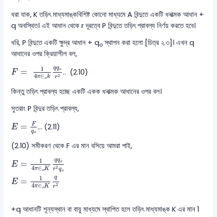
ধরা যাক, K তড়িৎ মাধ্যমাঙ্কবিশিষ্ট কোনো মাধ্যমে A বিন্দুতে একটি ধনাত্মক আধান +
q অবস্থিত। এই আধান থেকে r দূরত্বে P বিন্দুতে তড়িৎ প্রাবল্য নির্ণয় করতে হবে।
ধরি, P বিন্দুতে একটি ক্ষুদ্র আধান + q
স্থাপন করা হলো [চিত্র ২.৩]। এখন q
o
আধানের ওপর ক্রিয়াশীল বল,
F
=
1
4
π
∈
o
k
q
q
o
r
2
1
q
q
=
.. (2.10)
o
F
4
∈
2
π
k
r
o
কিন্তু তড়িৎ প্রাবল্য হচ্ছে একটি একক ধনাত্মক আধানের ওপর বল।
সুতরাং P বিন্দুর তড়িৎ প্রাবল্য,
E
=
F
q
o
F
=
… (2.11)
E
q
o
(2.10) সমীকরণ থেকে F এর মান বসিয়ে আমরা পাই,
E
=
1
4
π
∈
ο
K
q
q
o
r
2
q
o
E
=
1
4
π
∈
ο
K
q
r
2
1
q
q
=
o
E
4
∈
2
π
K
r
q
ο
o
1
q
=
E
4
∈
2
π
K
r
ο
+q আধানটি শূন্যস্থান বা বায়ু মাধ্যমে স্থাপিত হলে তড়িৎ মাধ্যমাঙ্ক K এর মান 1