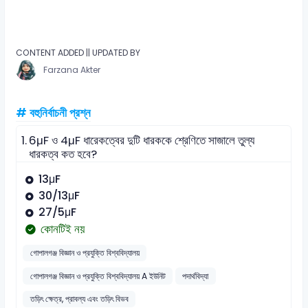
CONTENT ADDED || UPDATED BY
Farzana Akter
# বহুনির্বাচনী প্রশ্ন
1.
6μF ও 4μF ধারেকত্বের দুটি ধারককে শ্রেণিতে সাজালে তুল্য
ধারকত্ব কত হবে?
13μF
30/13μF
27/5μF
কোনটিই নয়
গোপালগঞ্জ বিজ্ঞান ও প্রযুক্তি বিশ্ববিদ্যালয়
গোপালগঞ্জ বিজ্ঞান ও প্রযুক্তি বিশ্ববিদ্যালয় A ইউনিট
পদার্থবিদ্যা
তড়িৎ ক্ষেত্র, প্রাবল্য এবং তড়িৎ বিভব