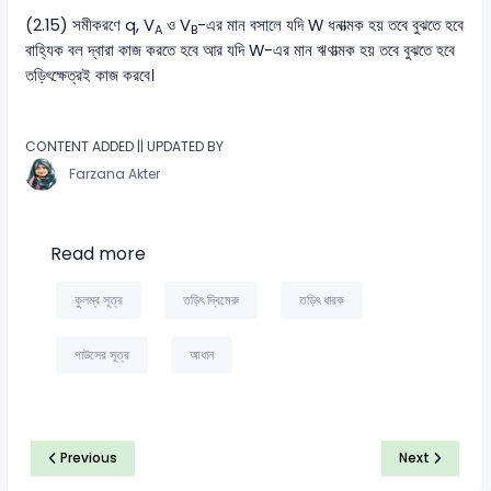
(2.15) সমীকরণে q, V
ও V
-এর মান বসালে যদি W ধনাত্মক হয় তবে বুঝতে হবে
A
B
বাহ্যিক বল দ্বারা কাজ করতে হবে আর যদি W-এর মান ঋণাত্মক হয় তবে বুঝতে হবে
তড়িৎক্ষেত্রই কাজ করবে।
CONTENT ADDED || UPDATED BY
Farzana Akter
Read more
কুলম্ব সূত্র
তড়িৎ দ্বিমেরু
তড়িৎ ধারক
গাউসের সূত্র
আধান
Previous
Next