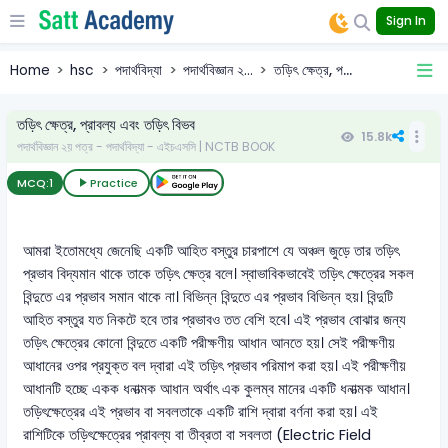
Sign In
Home
hsc
পদার্থবিদ্যা
পদার্থবিজ্ঞান ২...
তড়িৎ ক্ষেত্র, প...
তড়িৎ ক্ষেত্র, প্রাবল্য এবং তড়িৎ বিভব
15.8k
পদার্থবিজ্ঞান ২য় পত্র - পদার্থবিদ্যা - এইচএসসি | NCTB BOOK
MCQ:
1
Practice
আমরা ইতোমধ্যে জেনেছি একটি আহিত বস্তুর চারপাশে যে অঞ্চল জুড়ে তার তড়িৎ
প্রভাব বিদ্যমান থাকে তাকে তড়িৎ ক্ষেত্র বলে। স্বাভাবিকভাবেই তড়িৎ ক্ষেত্রের সকল
বিন্দুতে এর প্রভাব সমান থাকে না। বিভিন্ন বিন্দুতে এর প্রভাব বিভিন্ন হয়। বিন্দুটি
আহিত বস্তুর যত নিকটে হবে তার প্রভাবও তত বেশি হবে। এই প্রভাব বোঝার জন্য
তড়িৎ ক্ষেত্রের কোনো বিন্দুতে একটি পরীক্ষণীয় আধান আনতে হয়। সেই পরীক্ষণীয়
আধানের ওপর প্রযুক্ত বল দ্বারা এই তড়িৎ প্রভাব পরিমাপ করা হয়। এই পরীক্ষণীয়
আধানটি হচ্ছে একক ধনাত্মক আধান অর্থাৎ এক কুলম্ব মানের একটি ধনাত্মক আধান।
তড়িৎক্ষেত্রের এই প্রভাব বা সবলতাকে একটি রাশি দ্বারা বর্ণনা করা হয়। এই
রাশিটিকে তড়িৎক্ষেত্রের প্রাবল্য বা তীব্রতা বা সবলতা (Electric Field