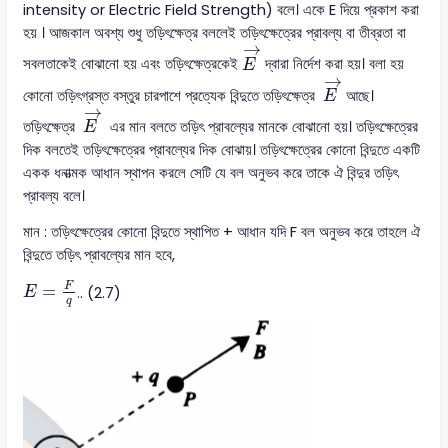
intensity or Electric Field Strength) বলে। একে E দিয়ে প্রকাশ করা
হয় । আজকাল অবশ্য শুধু তড়িৎক্ষেত্র বললেই তড়িৎক্ষেত্রের প্রাবল্য বা তীব্রতা বা
E
→
→
সবলতাকেই বোঝানো হয় এবং তড়িৎক্ষেত্রকেই
দ্বারা নির্দেশ করা হয়। বলা হয়
E
E
→
→
কোনো তড়িৎগ্রস্ত বস্তুর চারপাশে প্রত্যেক বিন্দুতে তড়িৎক্ষেত্র
আছে।
E
E
→
→
তড়িৎক্ষেত্র
এর মান বলতে তড়িৎ প্রাবল্যের মানকে বোঝানো হয়। তড়িৎক্ষেত্রের
E
দিক বলতেই তড়িৎক্ষেত্রের প্রাবল্যের দিক বোঝায়। তড়িৎক্ষেত্রের কোনো বিন্দুতে একটি
একক ধনাত্মক আধান স্থাপন করলে সেটি যে বল অনুভব করে তাকে ঐ বিন্দুর তড়িৎ
প্রাবল্য বলে।
মান : তড়িৎক্ষেত্রের কোনো বিন্দুতে স্থাপিত + আধান যদি F বল অনুভব করে তাহলে ঐ
বিন্দুতে তড়িৎ প্রাবল্যের মান হবে,
E
=
F
q
F
=
.. (2.7)
E
q