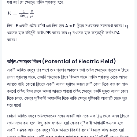
ধরা হয়। সে ক্ষেত্রে, তড়িৎ প্রাবল্য হবে,
E
=
1
4
π
∈
ο
q
r
2
1
q
=
E
4
∈
2
π
r
ο
দিক : E একটি ভেক্টর রাশি। এর দিক হবে A ও P বিন্দুর সংযোজক সরলরেখা বরাবর। q
ধনাত্মক হলে বহির্মুখী অর্থাৎ PB বরাবর আর q ঋণাত্মক হলে অন্তর্মুখী অর্থাৎ PA
বরাবর।
তড়িৎ ক্ষেত্রের বিভব (Potential of Electric Field)
একটি আহিত বস্তুর চার পাশে তার প্রভাব অঞ্চলের তথা তড়িৎ ক্ষেত্রের প্রত্যেক বিন্দুর
যেমন প্রাবল্য থাকে, তেমনি প্রত্যেক বিন্দুর বিভবও থাকে। তড়িৎ প্রাবল্য থেকে আমরা
জানতে পারি, কোনো বিন্দুতে একটি আধান স্থাপন করলে সেটি কোন দিকে কত বল লাভ
করবে। তড়িৎ বিভব থেকে আমরা জানতে পারবো তড়িৎ ক্ষেত্রে একটি মুক্ত আধান কোন
দিকে চলবে, ক্ষেত্র সৃষ্টিকারী আধানটির দিকে নাকি ক্ষেত্র সৃষ্টিকারী আধানটি থেকে দূরে
সরে যাবে।
কোনো আহিত বস্তুর তড়িৎক্ষেত্রের মধ্যে একটি আধানকে এক বিন্দু থেকে অন্য বিন্দুতে
স্থানাস্তর করা হলে কিছু কাজ সম্পন্ন হয়। ক্ষেত্র সৃষ্টিকারী আধানটি ধনাত্মক হলে
একটি ধনাত্মক আধানকে বস্তুর দিকে আনতে বিকর্ষণ বলের বিরুদ্ধে কাজ করতে হয়।