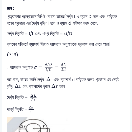
মান :
বৃত্তাকার প্রস্থচ্ছেদ বিশিষ্ট কোনো তারের দৈর্ঘ্য L ও ব্যাস D হলে এবং বাহ্যিক
বলের প্রভাবে এর দৈর্ঘ্য বৃদ্ধি l হলে ও ব্যাস d পরিমাণ কমে গেলে,
দৈর্ঘ্য বিকৃতি = I/L এবং পার্শ্ব বিকৃতি = d/D
ব্যাসের পরিবর্তে ব্যাসার্ধ দিয়েও পয়সনের অনুপাতকে প্রকাশ করা যেতে পারে।
(7.13)
σ
=
d
/
D
l
/
L
=
d
L
D
l
/
d
D
d
L
=
=
.. পয়সনের অনুপাত
σ
/
D
l
l
L
∆
Δ
ধরা যাক, তারের আদি দৈর্ঘ্য
L এবং ব্যাসার্ধ r। বাহ্যিক বলের প্রভাবে এর দৈর্ঘ্য
∆
∆
r
Δ
Δ
বৃদ্ধি
L এবং ব্যাসার্ধের হ্রাস
হলে
r
∆
L
L
∘
Δ
L
দৈর্ঘ্য বিকৃতি =
∘
L
∆
r
r
Δ
r
পার্শ্ব বিকৃতি =
r