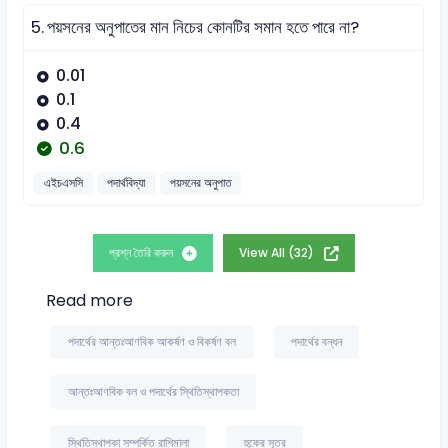
5.
পয়সনের অনুপাতের মান নিচের কোনটির সমান হতে পারে না?
0.01
0.1
0.4
0.6
এইচএসসি
পদার্থবিদ্যা
পয়সনের অনুপাত
প্রশ্ন তৈরি করুন
View All (32)
Read more
পদার্থের আন্তঃআণবিক আকর্ষণ ও বিকর্ষণ বল
পদার্থের বন্ধন
আন্তঃআণবিক বল ও পদার্থের স্থিতিস্থাপকতা
স্থিতিস্থাপকা সম্পর্কিত রাশিমালা
হুকের সূত্র