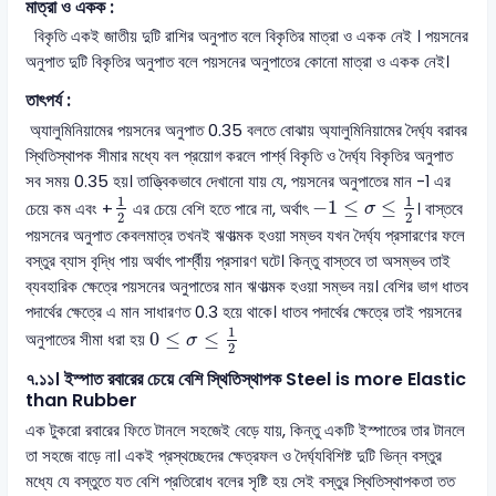
মাত্রা ও একক :
বিকৃতি একই জাতীয় দুটি রাশির অনুপাত বলে বিকৃতির মাত্রা ও একক নেই । পয়সনের
অনুপাত দুটি বিকৃতির অনুপাত বলে পয়সনের অনুপাতের কোনো মাত্রা ও একক নেই।
তাৎপর্য :
অ্যালুমিনিয়ামের পয়সনের অনুপাত 0.35 বলতে বোঝায় অ্যালুমিনিয়ামের দৈর্ঘ্য বরাবর
স্থিতিস্থাপক সীমার মধ্যে বল প্রয়োগ করলে পার্শ্ব বিকৃতি ও দৈর্ঘ্য বিকৃতির অনুপাত
সব সময় 0.35 হয়। তাত্ত্বিকভাবে দেখানো যায় যে, পয়সনের অনুপাতের মান -1 এর
1
2
-
1
≤
σ
≤
1
2
1
1
−
1
≤
≤
চেয়ে কম এবং +
এর চেয়ে বেশি হতে পারে না, অর্থাৎ
। বাস্তবে
σ
2
2
পয়সনের অনুপাত কেবলমাত্র তখনই ঋণাত্মক হওয়া সম্ভব যখন দৈর্ঘ্য প্রসারণের ফলে
বস্তুর ব্যাস বৃদ্ধি পায় অর্থাৎ পার্শ্বীয় প্রসারণ ঘটে। কিন্তু বাস্তবে তা অসম্ভব তাই
ব্যবহারিক ক্ষেত্রে পয়সনের অনুপাতের মান ঋণাত্মক হওয়া সম্ভব নয়। বেশির ভাগ ধাতব
পদার্থের ক্ষেত্রে এ মান সাধারণত 0.3 হয়ে থাকে। ধাতব পদার্থের ক্ষেত্রে তাই পয়সনের
0
≤
σ
≤
1
2
1
0
≤
≤
অনুপাতের সীমা ধরা হয়
σ
2
৭.১১। ইস্পাত রবারের চেয়ে বেশি স্থিতিস্থাপক Steel is more Elastic
than Rubber
এক টুকরো রবারের ফিতে টানলে সহজেই বেড়ে যায়, কিন্তু একটি ইস্পাতের তার টানলে
তা সহজে বাড়ে না। একই প্রস্থচ্ছেদের ক্ষেত্রফল ও দৈর্ঘ্যবিশিষ্ট দুটি ভিন্ন বস্তুর
মধ্যে যে বস্তুতে যত বেশি প্রতিরোধ বলের সৃষ্টি হয় সেই বস্তুর স্থিতিস্থাপকতা তত