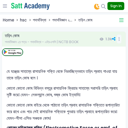
Sign In
Home
hsc
পদার্থবিদ্যা
পদার্থবিজ্ঞান ২...
তড়িৎ কোষ
তড়িৎ কোষ
1.3k
পদার্থবিজ্ঞান ২য় পত্র - পদার্থবিদ্যা - এইচএসসি | NCTB BOOK
যে যন্ত্রের সাহায্যে রাসায়নিক শক্তি থেকে নিরবচ্ছিন্নভাবে তড়িৎ প্রবাহ পাওয়া যায়
তাকে তড়িৎ কোষ ৰলে ।
কোনো কোনো কোষ বিভিন্ন বস্তুর রাসায়নিক ক্রিয়ার সাহায্যে সরাসরি তড়িৎ প্রবাহ
সৃষ্টি করে। যেমন- লেকল্যান্স কোষ, শুষ্ক কোষ ইত্যাদি।
কোনো কোনো কোষ বাইরে থেকে পাঠানো তড়িৎ প্রবাহ রাসায়নিক শক্তিতে রূপান্তরিত
করে রাখে এবং পরে সেই রাসায়নিক শক্তিকে পুনরায় তড়িৎ প্রবাহে রূপান্তরিত করে।
যেমন-সীসা এসিড সঞ্চয়ক কোষ।
কোষের তড়িচ্চালক শক্তি (Electromotive Force or emf. of