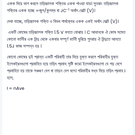
একক দিয়ে ভাগ করলে তড়িচ্চালক শক্তির একক পাওয়া যায়। সুতরাং তড়িচ্চালক
-1
শক্তির একক হচ্ছে =জুল/কুলম্ব বা JC
অর্থাৎ ভোল্ট (V)।
দেখা যাচ্ছে, তড়িচ্চালক শক্তি ও বিভব পার্থক্যের একক একই অর্থাৎ ভোল্ট (V)।
একটি কোষের তড়িচ্চালক শক্তি 1.5 V বলতে বোঝায় । C আধানকে ঐ কোষ সমেত
কোনো বর্তনীর এক বিন্দু থেকে একবার সম্পূর্ণ বর্তনী ঘুরিয়ে পুনরায় ঐ বিন্দুতে আনতে
1.5J কাজ সম্পন্ন হয় ।
কোনো কোষের দুই প্রান্ত একটি পরিবাহী তার দিয়ে যুক্ত করলে পরিবাহীর যুক্ত
ইলেকট্রনগুলো প্রবাহিত হয়ে তড়িৎ প্রবাহ সৃষ্টি করে। ইলেকট্রনগুলো যে গড় বেগে
প্রবাহিত হয় তাকে সঞ্চরণ বেগ বা তাড়ন বেগ বলে। পরিবাহীর মধ্য দিয়ে তড়িৎ প্রবাহ I
হলে,
I = nAve