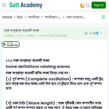
Sign In
Home
hsc
পদার্থবিদ্যা
পদার্থবিজ্ঞান ১...
তরঙ্গ সংক্রান্ত...
তরঙ্গ সংক্রান্ত কয়েকটি সংজ্ঞা
6.2k
পদার্থবিজ্ঞান ১ম পত্র - পদার্থবিদ্যা - এইচএসসি | NCTB BOOK
১৭.৫ তরঙ্গ সংক্রান্ত কয়েকটি সংজ্ঞা
Some definitions relating waves
তরঙ্গ সংক্রান্ত কয়েকটি রাশির সংজ্ঞা নিম্নে দেয়া হল :
(১) পূর্ণ কম্পন (Complete oscillation) : কম্পমান বস্তু একটি বিন্দু
হতে যাত্রা শুরু করে আবার একই দিক হতে সে বিন্দুতে ফিরে এলে একে পূর্ণ কম্পন
বলে।
(খ) তরঙ্গ দৈর্ঘ্য (Wave length) : তরঙ্গ সৃষ্টিকারী কোন কম্পনশীল কণার
একটি পূর্ণ কম্পন সম্পন্ন করতে যে সময় লাগে, ঐ সময়ে তরঙ্গ যে দূরত্ব অতিক্রম