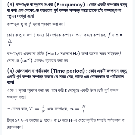
(গ) কম্পাঙ্ক বা স্পন্দন সংখ্যা (Frequency) : কোন একটি কম্পমান বস্তু
বা কণা এক সেকেণ্ডে যতগুলো পূর্ণ কম্পন সম্পন্ন করে তাকে তাঁর কম্পাঙ্ক বা
স্পন্দন সংখ্যা বলে।
f
η
কম্পাঙ্ক
বা
দ্বারা প্রকাশ করা হয়।
η
f
f
কোন বস্তু বা কণা t সময়ে N সংখ্যক কম্পন সম্পন্ন করলে কম্পাঙ্ক,
বা n =
f
N
t
N
t
কম্পাঙ্কের একককে হার্টজ (Hertz সংক্ষেপে Hz) বলে। অনেক সময় সাইকেল/
-1
সেকেণ্ড (cs
) এককও ব্যবহার করা হয়।
(ঘ) দোলনকাল বা পর্যায়কাল (Time period) : কোন একটি কম্পমান বস্তু
একটি পূর্ণ কম্পন সম্পন্ন করতে যে সময় নেয়, তাকে এর দোলনকাল বা পর্যায়কাল
বলে।
একে T দ্বারা প্রকাশ করা হয়। মনে করি t সেকেন্ডে একটি উৎস Nটি পূর্ণ কম্পন
সম্পন্ন করে।
n
=
N
t
T
=
t
N
t
N
=
=
:- দোলন কাল,
এবং কম্পাঙ্ক,
T
n
t
N
চিত্র ১৭.৭-এ তরঙ্গের B হতে F বা D হতে H-এ যেতে ব্যয়িত সময়ই পর্যায়কাল বা
দোলনকাল।