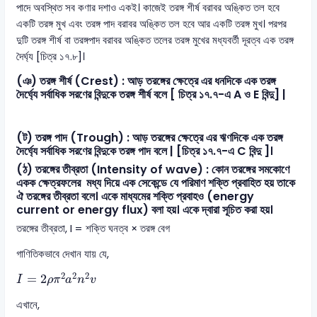
পাদে অবস্থিত সব কণার দশাও একই। কাজেই তরঙ্গ শীর্ষ বরাবর অঙ্কিত তল হবে
একটি তরঙ্গ মুখ এবং তরঙ্গ পাদ বরাবর অঙ্কিত তল হবে আর একটি তরঙ্গ মুখ। পরপর
দুটি তরঙ্গ শীর্ষ বা তরঙ্গপাদ বরাবর অঙ্কিত তলের তরঙ্গ মুখের মধ্যবর্তী দূরত্ব এক তরঙ্গ
দৈর্ঘ্য [চিত্র ১৭.৮]।
(ঞ) তরঙ্গ শীর্ষ (Crest) : আড় তরঙ্গের ক্ষেত্রে এর ধনদিকে এক তরঙ্গ
দৈর্ঘ্যে সর্বাধিক সরণের বিন্দুকে তরঙ্গ শীর্ষ বলে [ চিত্র ১৭.৭-এ A ও E বিন্দু] |
(ট) তরঙ্গ পাদ (Trough) : আড় তরঙ্গের ক্ষেত্রে এর ঋণদিকে এক তরঙ্গ
দৈর্ঘ্যে সর্বাধিক সরণের বিন্দুকে তরঙ্গ পাদ বলে | [চিত্র ১৭.৭-এ C বিন্দু ]।
(ঠ) তরঙ্গের তীব্রতা (Intensity of wave) : কোন তরঙ্গের সমকোণে
একক ক্ষেত্রফলের মধ্য দিয়ে এক সেকেন্ডে যে পরিমাণ শক্তি প্রবাহিত হয় তাকে
ঐ তরঙ্গের তীব্রতা বলে। একে মাধ্যমের শক্তি প্রবাহও (energy
current or energy flux) বলা হয়। একে দ্বারা সূচিত করা হয়।
তরঙ্গের তীব্রতা, I = শক্তি ঘনত্ব × তরঙ্গ বেগ
গাণিতিকভাবে দেখান যায় যে,
I
=
2
ρ
π
2
a
2
n
2
v
2
2
2
=
2
I
ρ
π
a
n
v
এখানে,