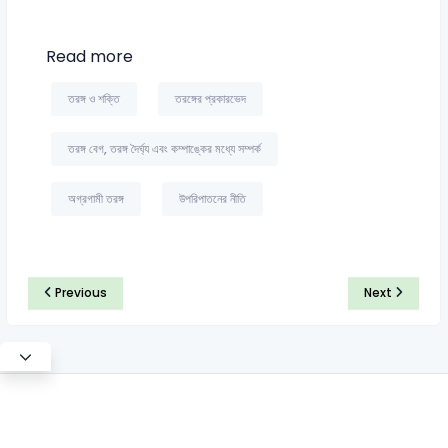
Read more
তরঙ্গ ও শক্তি
তরঙ্গের প্রকারভেদ
তরঙ্গ বেগ, তরঙ্গ দৈর্ঘ্য এবং কম্পাঙ্কের মধ্যে সম্পর্ক
অগ্রগামী তরঙ্গ
উপরিপাতনের নীতি
Previous
Next
©2026 Satt Academy. All rights reserved.