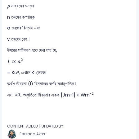
ρ
মাধ্যমের ঘনত্ব
ρ
n তরঙ্গের কম্পাঙ্ক
a তরঙ্গের বিস্তার এবং
v তরঙ্গের বেগ ।
উপরের সমীকরণ হতে দেখা যায় যে,
I
∝
a
2
2
∝
I
a
= Ka², এখানে K ধ্রুবক।
অর্থাৎ তীব্রতা (I) বিস্তারের বর্গের সমানুপাতিক।
-2
এস. আই. পদ্ধতিতে তীব্রতার একক [Jm-1] বা Wm
CONTENT ADDED || UPDATED BY
Farzana Akter