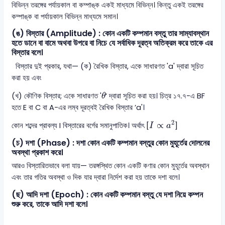
বিভিন্ন তরঙ্গের পর্যায়কাল বা কম্পাঙ্ক একই মাধ্যমে বিভিন্ন। কিন্তু একই তরঙ্গের
কম্পাঙ্ক বা পর্যায়কাল বিভিন্ন মাধ্যমে সমান।
(ঙ) বিস্তার (Amplitude) : কোন একটি কম্পমান বস্তু তার সাম্যাবস্থান
হতে ডানে বা বামে অথবা উপরে বা নিচে যে সর্বাধিক দূরত্ব অতিক্রম করে তাকে এর
বিস্তার বলে।
বিস্তার দুই প্রকার, যথা— (ক) রৈখিক বিস্তার, একে সাধারণত 'a' দ্বারা সূচিত
করা হয় এবং
θ
(খ) কৌণিক বিস্তার; একে সাধারণত '
‘ দ্বারা সূচিত করা হয়। চিত্র ১৭.৭-এ BF
θ
হতে E বা C বা A-এর লম্ব দূরত্বই রৈখিক বিস্তার ’a'।
I
∝
a
2
2
∝
কোন শব্দের প্রাবল্য I বিস্তারের বর্গের সমানুপাতিক। অর্থাৎ [
]
I
a
(চ) দশা (Phase) : দশা কোন একটি কম্পমান বস্তুর কোন মুহূর্তের দোলনের
অবস্থা প্রকাশ করে।
আরও বিস্তারিতভাবে বলা যায়— তরঙ্গস্থিত কোন একটি কণার কোন মুহূর্তের অবস্থান
এবং তার গতির অবস্থা ও দিক যার দ্বারা নির্দেশ করা হয় তাকে দশা বলে।
(ছ) আদি দশা (Epoch) : কোন একটি কম্পমান বস্তু যে দশা নিয়ে কম্পন
শুরু করে, তাকে আদি দশা বলে।