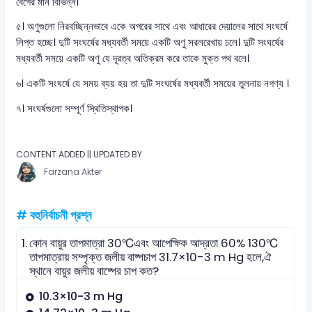
বেগের মান বিভিন্ন।
৫। অণুগুলো নিরবচ্ছিন্নভাবে একে অপরের সাথে এবং আধারের দেয়ালের সাথে সংঘর্ষে
লিপ্ত হচ্ছে। দুটি সংঘর্ষের মধ্যবর্তী সময়ে একটি অণু সরলরেখায় চলে। দুটি সংঘর্ষের
মধ্যবর্তী সময়ে একটি অণু যে দূরত্ব অতিক্রম করে তাকে মুক্ত পথ বলে।
৬। একটি সংঘর্ষে যে সময় ব্যয় হয় তা দুটি সংঘর্ষের মধ্যবর্তী সময়ের তুলনায় নগণ্য ।
৭। সংঘর্ষগুলো সম্পূর্ণ স্থিতিস্থাপক।
CONTENT ADDED || UPDATED BY
Farzana Akter
# বহুনির্বাচনী প্রশ্ন
1.
কোন বায়ুর তাপমাত্রা 30℃এবং আপেক্ষিক আদ্রতা 60% 130℃
তাপমাত্রায় সম্পৃক্ত জলীয় বাষ্পচাপ 31.7×10-3 m Hg হলে,ঐ
স্থানে বায়ুর জলীয় বাষ্পের চাপ কত?
10.3×10-3 m Hg