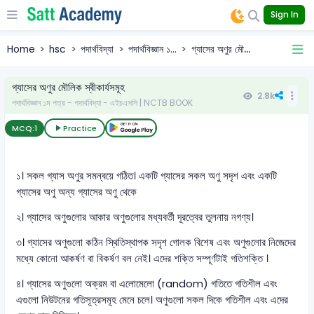
Sign In
Home
hsc
পদার্থবিদ্যা
পদার্থবিজ্ঞান ১...
গ্যাসের অণুর মৌ...
গ্যাসের অণুর মৌলিক স্বীকার্যসমূহ
2.8k
পদার্থবিজ্ঞান ১ম পত্র - পদার্থবিদ্যা - এইচএসসি | NCTB BOOK
MCQ:
1
Practice
১। সকল গ্যাস অণুর সমন্বয়ে গঠিত। একটি গ্যাসের সকল অণু সদৃশ এবং একটি
গ্যাসের অণু অন্য গ্যাসের অণু থেকে
২। গ্যাসের অণুগুলোর আকার অণুগুলোর মধ্যবর্তী দূরত্বের তুলনায় নগণ্য।
৩। গ্যাসের অণুগুলো কঠিন স্থিতিস্থাপক সদৃশ গোলক বিশেষ এবং অণুগুলোর নিজেদের
মধ্যে কোনো আকর্ষণ বা বিকর্ষণ বল নেই। এদের শক্তি সম্পূর্ণটাই গতিশক্তি ।
৪। গ্যাসের অণুগুলো অক্রম বা এলোমেলো (random) গতিতে গতিশীল এবং
এগুলো নিউটনের গতিসূত্রসমূহ মেনে চলে। অণুগুলো সকল দিকে গতিশীল এবং এদের