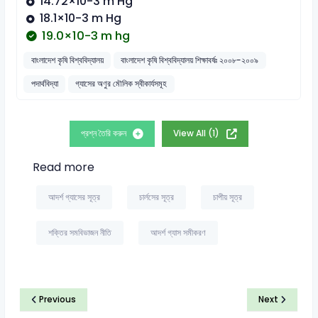
14.72×10-3 m Hg
18.1×10-3 m Hg
19.0×10-3 m hg
বাংলাদেশ কৃষি বিশ্ববিদ্যালয়
বাংলাদেশ কৃষি বিশ্ববিদ্যালয় শিক্ষাবর্ষঃ ২০০৮-২০০৯
পদার্থবিদ্যা
গ্যাসের অণুর মৌলিক স্বীকার্যসমূহ
প্রশ্ন তৈরি করুন
View All (1)
Read more
আদর্শ গ্যাসের সূত্র
চার্লসের সূত্র
চাপীয় সূত্র
শক্তির সমবিভাজন নীতি
আদর্শ গ্যাস সমীকরণ
Previous
Next