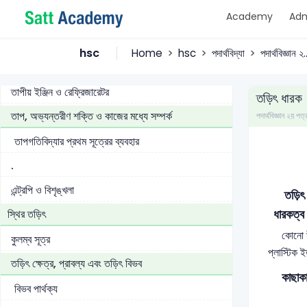
Academy
Adm
তাপীয় ইঞ্জিন
কার্নো ইঞ্জিন
hsc
Home
hsc
পদার্থবিদ্যা
পদার্থবিজ্ঞান ২..
কার্নো চক্র
তাপীয় ইঞ্জিন ও রেফ্রিজারেটর
তড়িৎ ধারক
তাপ, অভ্যন্তরীণ শক্তি ও কাজের মধ্যে সম্পর্ক
পদার্থবিজ্ঞান ২য়
তাপগতিবিদ্যার প্রথম সূত্রের ব্যবহার
.
এন্ট্রপি ও বিশৃঙ্খলা
তড়িৎ আধা
ধারকত্ব 
স্থির তড়িৎ
কোনো উৎস য
কুলম্ব সূত্র
প্লাস্টিক 
তড়িৎ ক্ষেত্র, প্রাবল্য এবং তড়িৎ বিভব
কাছাকাছি 
বিভব পার্থক্য