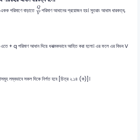
Q
V
Q
ব একক পরিমাণে বাড়াতে
পরিমাণ আধানের প্রয়োজন হয়। সুতরাং আধাম ধারকত্ব,
V
লো। এতে + q পরিমাণ আধান দিয়ে ধনাত্মকভাবে আহিত করা হলো। এর ফলে এর বিভব V
াসমূহ লম্বভাবে সকল দিকে নির্গত হবে [চিত্র ২.১৪ (ক)]।