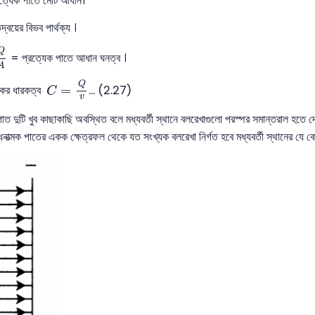
্যেক পাতে মোট আধান।
য়ের বিভব পার্থক্য ।
A
Q
= প্রত্যেক পাতে আধান ঘনত্ব ।
A
C
=
Q
v
Q
=
রকের ধারকত্ব
... (2.27)
C
v
 দুটি খুব কাছাকাছি অবস্থিত বলে মধ্যবর্তী স্থানে বলরেখাগুলো পরস্পর সমান্তরাল হতে দেখা য
ধনাত্মক পাতের একক ক্ষেত্রফল থেকে যত সংখ্যক বলরেখা নির্গত হবে মধ্যবর্তী স্থানের য