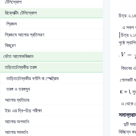
টেলিস্কোপ
রিক্লেক্টিং টেলিস্কোপ
চিত্র :২.১
প্রিজম
এ সকল বলর
প্রিজমে আলোর প্রতিসরণ
[চিত্র ২.
পৃষ্ঠে স্থ
বিচ্ছুরণ
V
=
1
4
=
.
V
ভৌত আলোকবিজ্ঞান
তড়িতচৌম্বকীয় তরঙ্গ
বিভবের এই
তাড়িতচৌম্বকীয় বর্ণালি বা স্পেক্ট্রাম
গোলকটি যদি
তরঙ্গ ও তরঙ্গমুখ
K = 1, স
আলোর ব্যতিচার
এ থেকে দেখ
ইয়ং এর দ্বি-চিড় পরীক্ষা
সমান্তরা
আলোর অপবর্তন
দুটি সমান্
বিচ্ছিন্ন 
আলোর সমবর্তন