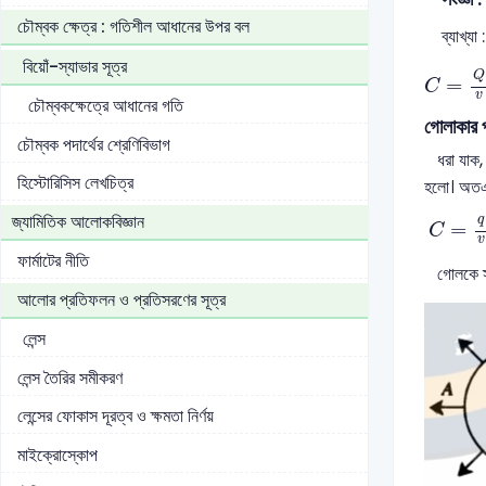
চৌম্বক ক্ষেত্র : গতিশীল আধানের উপর বল
ব্যাখ্যা :
C
=
Q
v
বিয়োঁ-স্যাভার সূত্র
Q
=
C
v
চৌম্বকক্ষেত্রে আধানের গতি
গোলাকার প
চৌম্বক পদার্থের শ্রেণিবিভাগ
ধরা যাক, 
হিস্টোরিসিস লেখচিত্র
হলো। অতএব
C
=
q
জ্যামিতিক আলোকবিজ্ঞান
q
=
C
v
ফার্মাটের নীতি
গোলকে স্থা
আলোর প্রতিফলন ও প্রতিসরণের সূত্র
লেন্স
লেন্স তৈরির সমীকরণ
লেন্সের ফোকাস দূরত্ব ও ক্ষমতা নির্ণয়
মাইক্রোস্কোপ