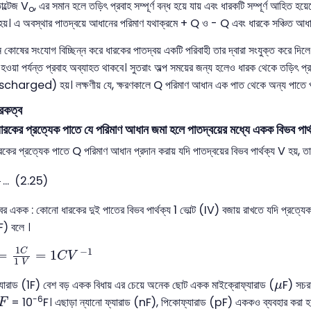
ল্টেজ V
, এর সমান হলে তড়িৎ প্রবাহ সম্পূর্ণ বন্ধ হয়ে যায় এবং ধারকটি সম্পূর্ণ আহি
o
 হয়। এ অবস্থার পাতদ্বয়ে আধানের পরিমাণ যথাক্রমে + Q ও - Q এবং ধারকে সঞ্চিত আধ
সংযোগ বিচ্ছিন্ন করে ধারকের পাতদ্বয় একটি পরিবাহী তার দ্বারা সংযুক্ত করে দিলে ই
া হওয়া পর্যন্ত প্রবাহ অব্যাহত থাকবে। সুতরাং অল্প সময়ের জন্য হলেও ধারক থেকে তড়িৎ প
ischarged) হয়। লক্ষণীয় যে, ক্ষরণকালে Q পরিমাণ আধান এক পাত থেকে অন্য পাতে প্
ারকত্ব
ের প্রত্যেক পাতে যে পরিমাণ আধান জমা হলে পাতদ্বয়ের মধ্যে একক বিভব পার্থ
ের প্রত্যেক পাতে Q পরিমাণ আধান প্রদান করায় যদি পাতদ্বয়ের বিভব পার্থক্য V হয়, ত
V
... (2.25)
 একক : কোনো ধারকের দুই পাতের বিভব পার্থক্য 1 ভোল্ট (IV) বজায় রাখতে যদি প্রত্যে
F) বলে ।
1
C
1
V
=
1
C
V
-
1
1
−
1
C
=
=
1
C
V
1
V
μ
ড (1F) বেশ বড় একক বিধায় এর চেয়ে অনেক ছোট একক মাইক্রোফ্যারাড (
F) সচরা
μ
F
-6
= 10
F। এছাড়া ন্যানো ফ্যারাড (nF), পিকোফ্যারাড (pF) এককও ব্যবহার করা হয
F