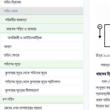
তড়িৎ দ্বিমেরু
তড়িৎ ধারক
পরিবাহীর ধারকত্ব
ধারকের শক্তি ও ব্যবহার
অপরিবাহী ও ডাইইলেকট্রিক
আধান
তড়িৎ ক্ষেত্র
চিত্র :২.১
গাউসের সূত্র
সমান্তরাল 
কুলম্বের সূত্র থেকে গাউসের সূত্র
ধারকের ক্র
যখন কোনো 
গাউসের সূত্র থেকে কুলম্বের সূত্র প্রতিপাদন
সংযুক্ত ক
কুলম্বের সূত্রের সীমাবদ্ধতা
স্থানান্তর
চল তড়িৎ
ধারক আহিত
উদ্ভব হয়।
রোধের ওপর তাপমাত্রার প্রভাব