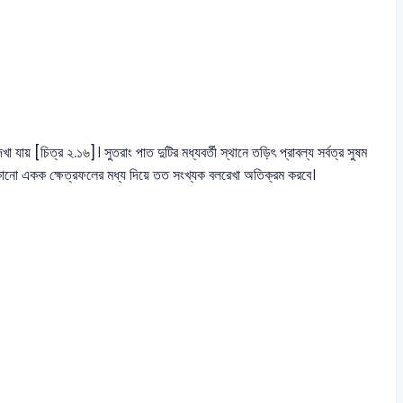
ায় [চিত্র ২.১৬]। সুতরাং পাত দুটির মধ্যবর্তী স্থানে তড়িৎ প্রাবল্য সর্বত্র সুষম
ে কোনো একক ক্ষেত্রফলের মধ্য দিয়ে তত সংখ্যক বলরেখা অতিক্রম করবে।