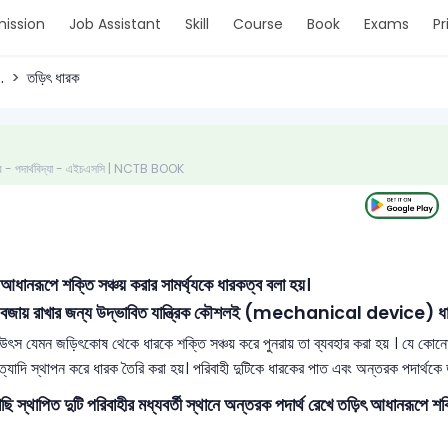
ission
Job Assistant
Skill
Course
Book
Exams
Pr
.
তড়িৎ ধারক
 পত্র - পদার্থবিদ্যা - এইচএসসি | NCTB BOOK
নরূপে শক্তি সঞ্চয় করার সামর্থ্যকে ধারকত্ব বলা হয়।
বজায় রাখার জন্য উদ্ভাবিত যান্ত্রিক কৌশলই (mechanical device) ধ
েমন জড়িৎকোষ থেকে ধারকে শক্তি সঞ্চয় করে পুনরায় তা ব্যবহার করা হয় । যে কোনো আকৃ
ইত্যাদি স্থাপন করে ধারক তৈরি করা হয়। পরিবাহী দুটিকে ধারকের পাত এবং অন্তরক পদার্থক
স্থাপিত দুটি পরিবাহীর মধ্যবর্তী স্থানে অন্তরক পদার্থ রেখে তড়িৎ আধানরূপে শক্