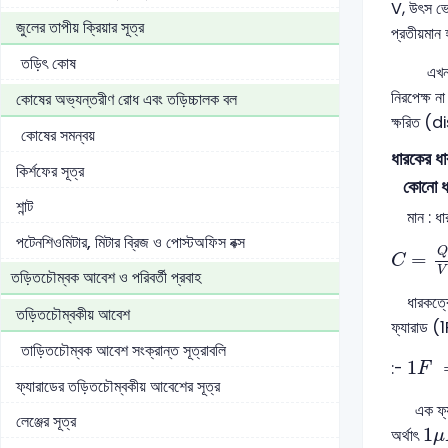
V, উৎস ভো
জুলের তাপীয় ক্রিয়ার সূত্র
প্রতীয়মান
তড়িৎ কোষ
এখন কোষের 
নিরপেক্ষ ন
কোষের অভ্যন্তরীণ রোধ এবং তড়িচ্চালক বল
ক্ষরিত (d
কোষের সমন্বয়
ধারকের ধ
কির্শফের সূত্র
কোনো ধারক
শান্ট
মান : ধারক
C
=
Q
পটেনশিওমিটার, মিটার ব্রিজ ও পোস্টঅফিস বক্স
Q
=
C
V
তড়িতচৌম্বক আবেশ ও পরিবর্তী প্রবাহ
ধারকত্বের
তড়িতচৌম্বকীয় আবেশ
ফ্যারাড (1
তাড়িতচৌম্বক আবেশ সংক্রান্ত সূত্রাবলি
1
F
=
1
:-
F
ফ্যারাডের তড়িতচৌম্বকীয় আবেশের সূত্র
এক ফ্যারা
লেঞ্জের সূত্র
1
μ
1
অর্থাৎ
μ