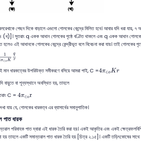
৪
েখাকে পেছন দিকে বাড়ালে এগুলো গোলকের কেন্দ্রে মিলিত হবে। আবার যদি ধরা যায়, ৭
১৪ (খ)]। সুতরাং q একক আধান গোলকের পৃষ্ঠে বণ্টিত থাকলে এবং q একক আধান গোলকে
াপিত হলেও এই আধানকে গোলকের কেন্দ্রে কেন্দ্রীভূত বলে বিবেচনা করা যায়। তাই গোলকের পৃ
π
∈
o
K
q
r
1
q
4
r
π
K
∈
o
4
π
∈
o
K
r
4
 মান ধারকত্বের উপরিউক্ত সমীকরণে বসিয়ে আমরা পাই, C =
π
K
r
∈
o
 বায়ুতে বা শূন্যস্থানে অবস্থিত হয়, তাহলে
4
π
∈
o
r
4
r
ুতরাং C =
π
∈
o
া যায় যে, গোলকের ধারকত্ব এর ব্যাসার্ধের সমানুপাতিক।
ল পাত ধারক
তরাল পরিবাহক পাত দ্বারা এই ধারক তৈরি করা হয়। একই আকৃতির এবং একই ক্ষেত্রফলবিশিষ্
করা হয় তাহলে একটি সমান্তরাল পাত ধারক তৈরি হয় [চিত্র ২.১৫]। একটি তড়িৎকোষের সাথে