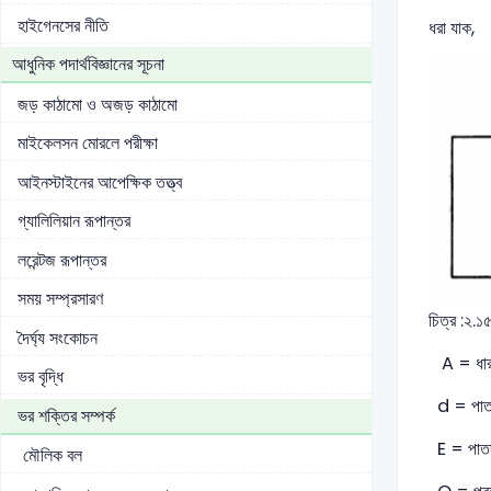
হাইগেনসের নীতি
ধরা যাক,
আধুনিক পদার্থবিজ্ঞানের সূচনা
জড় কাঠামো ও অজড় কাঠামো
মাইকেলসন মোরলে পরীক্ষা
আইনস্টাইনের আপেক্ষিক তত্ত্ব
গ্যালিলিয়ান রূপান্তর
লরেন্টজ রূপান্তর
সময় সম্প্রসারণ
চিত্র :২.১
দৈর্ঘ্য সংকোচন
A = ধারকে
ভর বৃদ্ধি
d = পাতদ্ব
ভর শক্তির সম্পর্ক
E = পাতদ্ব
মৌলিক বল