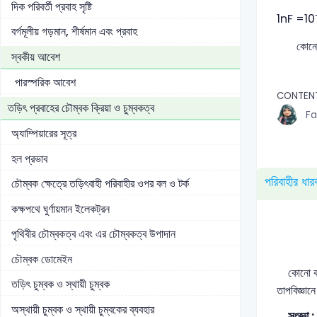
দিক পরিবর্তী প্রবাহ সৃষ্টি
1nF =10
বর্গমূলীয় গড়মান, শীর্ষমান এবং প্রবাহ
কোনো ধারক
স্বকীয় আবেশ
পারস্পরিক আবেশ
CONTENT
তড়িৎ প্রবাহের চৌম্বক ক্রিয়া ও চুম্বকত্ব
Fa
অ্যাম্পিয়ারের সূত্র
হল প্রভাব
পরিবাহীর ধার
চৌম্বক ক্ষেত্রে তড়িৎবাহী পরিবাহীর ওপর বল ও টর্ক
কক্ষপথে ঘুর্ণায়মান ইলেকট্রন
পৃথিবীর চৌম্বকত্ব এবং এর চৌম্বকত্ব উপাদান
চৌম্বক ডোমেইন
কোনো বস্ত
তড়িৎ চুম্বক ও স্থায়ী চুম্বক
তাপবিজ্ঞান
অস্থায়ী চুম্বক ও স্থায়ী চুম্বকের ব্যবহার
সংজ্ঞা : 