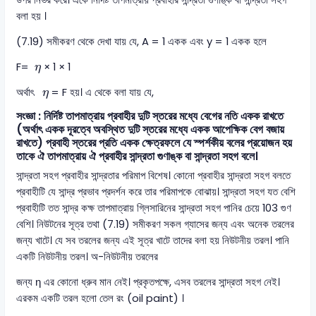
উপর নির্ভর করে। একে নির্দিষ্ট তাপমাত্রায় প্রবাহীর সান্দ্রতা গুণাঙ্ক বা সান্দ্রতা সহগ
বলা হয় ।
(7.19) সমীকরণ থেকে দেখা যায় যে, A = 1 একক এবং y = 1 একক হলে
η
F=
× 1 × 1
η
η
অর্থাৎ
= F হয়। এ থেকে বলা যায় যে,
η
সংজ্ঞা : নির্দিষ্ট তাপমাত্রায় প্রবাহীর দুটি স্তরের মধ্যে বেগের নতি একক রাখতে
(অর্থাৎ একক দূরত্বে অবস্থিত দুটি স্তরের মধ্যে একক আপেক্ষিক বেগ বজায়
রাখতে) প্রবাহী স্তরের প্রতি একক ক্ষেত্রফলে যে স্পর্শকীয় বলের প্রয়োজন হয়
তাকে ঐ তাপমাত্রায় ঐ প্রবাহীর সান্দ্রতা গুণাঙ্ক বা সান্দ্রতা সহগ বলে।
সান্দ্রতা সহগ প্রবাহীর সান্দ্রতার পরিমাপ বিশেষ। কোনো প্রবাহীর সান্দ্রতা সহগ বলতে
প্রবাহীটি যে সান্দ্র প্রভাব প্রদর্শন করে তার পরিমাপকে বোঝায়। সান্দ্রতা সহগ যত বেশি
প্রবাহীটি তত সান্দ্র কক্ষ তাপমাত্রায় গ্লিসারিনের সান্দ্রতা সহগ পানির চেয়ে 103 গুণ
বেশি। নিউটনের সূত্র তথা (7.19) সমীকরণ সকল গ্যাসের জন্য এবং অনেক তরলের
জন্য খাটে। যে সব তরলের জন্য এই সূত্র খাটে তাদের বলা হয় নিউটনীয় তরল। পানি
একটি নিউটনীয় তরল। অ-নিউটনীয় তরলের
জন্য η এর কোনো ধ্রুব মান নেই। প্রকৃতপক্ষে, এসব তরলের সান্দ্রতা সহগ নেই।
এরকম একটি তরল হলো তেল রং (oil paint) ।