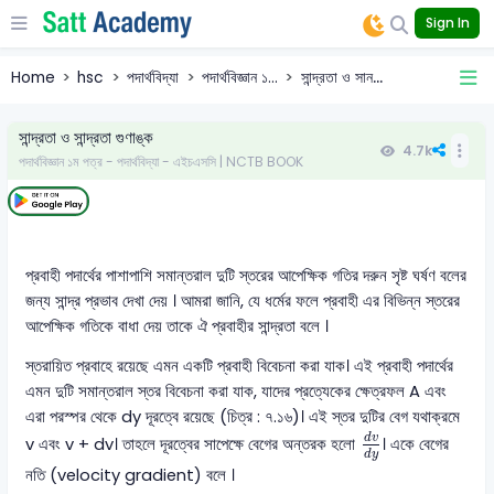
Sign In
Home
hsc
পদার্থবিদ্যা
পদার্থবিজ্ঞান ১...
সান্দ্রতা ও সান...
সান্দ্রতা ও সান্দ্রতা গুণাঙ্ক
4.7k
পদার্থবিজ্ঞান ১ম পত্র - পদার্থবিদ্যা - এইচএসসি | NCTB BOOK
প্রবাহী পদার্থের পাশাপাশি সমান্তরাল দুটি স্তরের আপেক্ষিক গতির দরুন সৃষ্ট ঘর্ষণ বলের
জন্য সান্দ্র প্রভাব দেখা দেয় । আমরা জানি, যে ধর্মের ফলে প্রবাহী এর বিভিন্ন স্তরের
আপেক্ষিক গতিকে বাধা দেয় তাকে ঐ প্রবাহীর সান্দ্রতা বলে ।
স্তরায়িত প্রবাহে রয়েছে এমন একটি প্রবাহী বিবেচনা করা যাক। এই প্রবাহী পদার্থের
এমন দুটি সমান্তরাল স্তর বিবেচনা করা যাক, যাদের প্রত্যেকের ক্ষেত্রফল A এবং
এরা পরস্পর থেকে dy দূরত্বে রয়েছে (চিত্র : ৭.১৬)। এই স্তর দুটির বেগ যথাক্রমে
d
v
d
y
d
v
v এবং v + dv। তাহলে দূরত্বের সাপেক্ষে বেগের অন্তরক হলো
। একে বেগের
d
y
নতি (velocity gradient) বলে ।