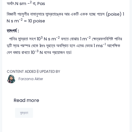
2
অর্থাৎ N sm -
বা, Pas
বিজ্ঞানী পয়সুলীর নামানুসারে সান্দ্রতাঙ্কের আর একটি একক হচ্ছে পয়েস (poise) 1
-2
N s m
= 10 poise
তাৎপর্য :
3
-2
-2
পানির সান্দ্রতা সহগ 10
N s m
বলতে বোঝায় 1 m
ক্ষেত্রফলবিশিষ্ট পানির
-1
দুটি স্তর পরস্পর থেকে 1m দূরত্বে অবস্থিত হলে এদের ভেতর 1 ms
আপেক্ষিক
-3
বেগ বজায় রাখতে 10
N বলের প্রয়োজন হয়।
CONTENT ADDED || UPDATED BY
Farzana Akter
Read more
সান্দ্রতা