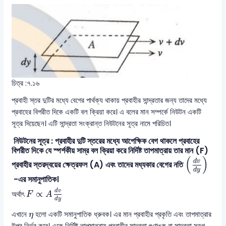
চিত্র :৭.১৬
প্রবাহী স্তর দুটির মধ্যে বেগের পার্থক্য থাকায় প্রবাহীর সান্দ্রতার জন্য তাদের মধ্যে
প্রবাহের বিপরীত দিকে একটি বল ক্রিয়া করে। এ বলের মান সম্পর্কে নিউটন একটি
সূত্র দিয়েছেন। এটি সান্দ্রতা সংক্রান্ত নিউটনের সূত্র নামে পরিচিত।
নিউটনের সূত্র : প্রবাহীর দুটি স্তরের মধ্যে আপেক্ষিক বেগ থাকলে প্রবাহের
বিপরীত দিকে যে স্পর্শকীয় সাম্র বল ক্রিয়া করে নির্দিষ্ট তাপমাত্রায় তার মান (F)
d
v
d
y
(
)
d
v
প্রবাহীর স্তরদ্বয়ের ক্ষেত্রফল (A) এবং তাদের মধ্যকার বেগের নতি
d
y
-এর সমানুপাতিক।
F
∝
A
d
v
d
y
d
v
∝
অর্থাৎ
F
A
d
y
η
এখানে
হলো একটি সমানুপাতিক ধ্রুবক। এর মান প্রবাহীর প্রকৃতি এবং তাপমাত্রার
η