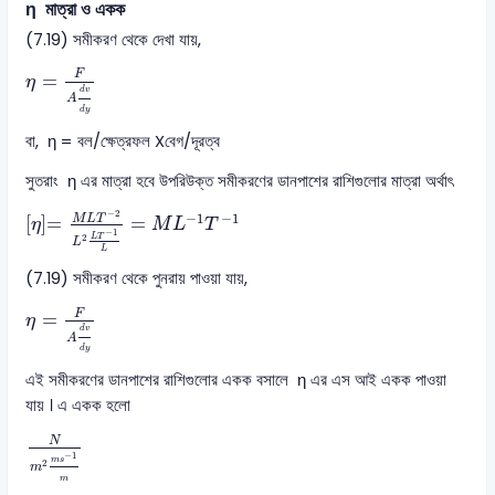
η মাত্রা ও একক
(7.19) সমীকরণ থেকে দেখা যায়,
η
=
F
A
d
v
d
y
F
=
η
d
v
A
d
y
বা, η = বল/ক্ষেত্রফল Xবেগ/দূরত্ব
সুতরাং η এর মাত্রা হবে উপরিউক্ত সমীকরণের ডানপাশের রাশিগুলোর মাত্রা অর্থাৎ
η
=
M
L
T
−
2
L
2
L
T
−
1
L
=
M
L
−
1
T
−
1
−
2
−
1
−
1
M
L
T
[
]
=
=
η
M
L
T
−
1
2
L
T
L
L
(7.19) সমীকরণ থেকে পুনরায় পাওয়া যায়,
η
=
F
A
d
v
d
y
F
=
η
d
v
A
d
y
এই সমীকরণের ডানপাশের রাশিগুলোর একক বসালে η এর এস আই একক পাওয়া
যায় । এ একক হলো
N
m
2
m
s
-
1
m
N
−
1
m
s
2
m
m